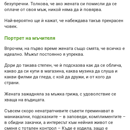
безупречни. Толкова, че ако жената си помисли да се
оплаче от своя мъж, никой няма да ѝ повярва.
Най-вероятно ще ѝ кажат, че набеждава такъв прекрасен
човек.
Портрет на мъчителя
Впрочем, на първо време жената също смята, че всичко е
идеално. Мъжът постоянно я упреква.
Дори до такава степен, че ѝ подсказва как да се облича,
какво да си купи в магазина, каква музика да слуша и
какви филми да гледа, с кой да дружи, и от кого да
страни.
Жената зажадняла за мъжка грижа, с удоволствие се
хваща на въдицата.
Съвсем скоро ненатрапчивите съвети преминават в
маниакални, подсказките – в заповеди, комплиментите –
в обидни закачки, а интересът към нейния живот се
сменя с тотален контрол – Къде е ходила, защо е