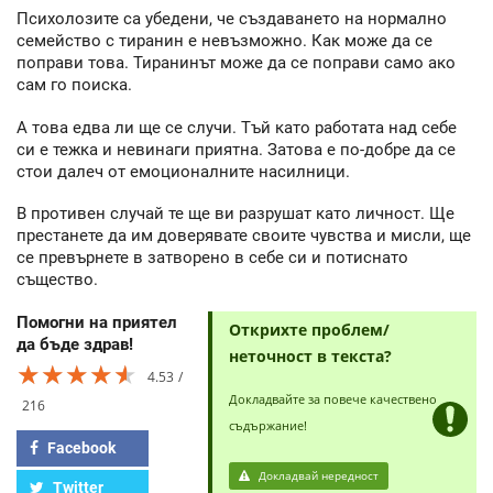
Психолозите са убедени, че създаването на нормално
семейство с тиранин е невъзможно. Как може да се
поправи това. Тиранинът може да се поправи само ако
сам го поиска.
А това едва ли ще се случи. Тъй като работата над себе
си е тежка и невинаги приятна. Затова е по-добре да се
стои далеч от емоционалните насилници.
В противен случай те ще ви разрушат като личност. Ще
престанете да им доверявате своите чувства и мисли, ще
се превърнете в затворено в себе си и потиснато
същество.
Помогни на приятел
Открихте проблем/
да бъде здрав!
неточност в текста?
★★★★★
★★★★★
★★★★★
4.53
Докладвайте за повече качествено
216
съдържание!
Facebook
Докладвай нередност
Twitter