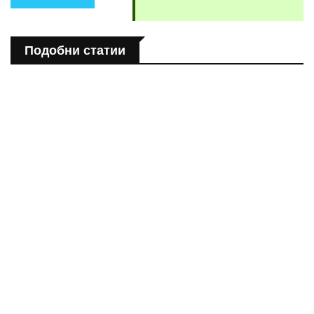
Подобни статии
ПОЛЕЗНО
Спастичен колит: Как да разберем, че го имаме
ПОЛЕЗНО