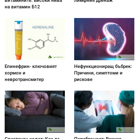
витамините: Високи нива
лимфния дренаж
на витамин Б12
Епинефрин- ключовият
Нефункциониращ бъбрек:
хормон и
Причини, симптоми и
невротрансмитер
рискове
Спастичен колит: Как да
Перибронхит: Всичко,