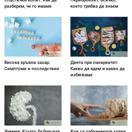
разберем, че го имаме
което трябва да знаем
Висока кръвна захар:
Диета при панкреатит:
Симптоми и последствия
Kакво да ядем и какво да
избягваме
Уремия: Когато бъбреците
Кои са забранените храни