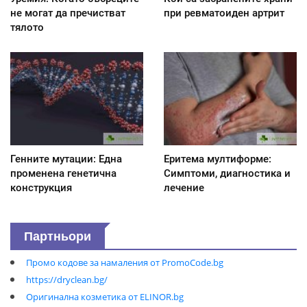
не могат да пречистват
при ревматоиден артрит
тялото
Генните мутации: Една
Еритема мултиформе:
променена генетична
Симптоми, диагностика и
конструкция
лечение
Партньори
Промо кодове за намаления от PromoCode.bg
https://dryclean.bg/
Оригинална козметика от ELINOR.bg