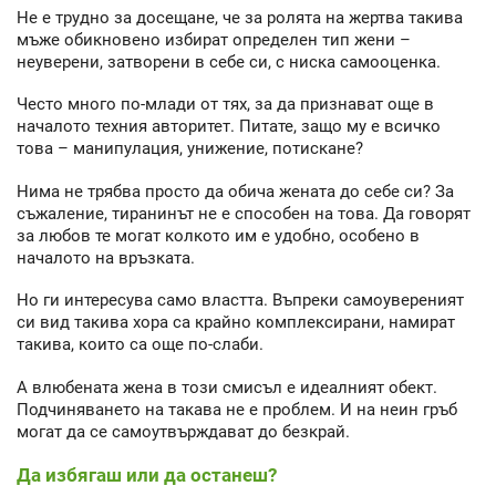
Не е трудно за досещане, че за ролята на жертва такива
мъже обикновено избират определен тип жени –
неуверени, затворени в себе си, с ниска самооценка.
Често много по-млади от тях, за да признават още в
началото техния авторитет. Питате, защо му е всичко
това – манипулация, унижение, потискане?
Нима не трябва просто да обича жената до себе си? За
съжаление, тиранинът не е способен на това. Да говорят
за любов те могат колкото им е удобно, особено в
началото на връзката.
Но ги интересува само властта. Въпреки самоувереният
си вид такива хора са крайно комплексирани, намират
такива, които са още по-слаби.
А влюбената жена в този смисъл е идеалният обект.
Подчиняването на такава не е проблем. И на неин гръб
могат да се самоутвърждават до безкрай.
Да избягаш или да останеш?