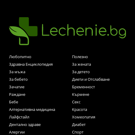
Любопитно
Полезно
Здравна Енциклопедия
За жената
За мъжа
За детето
За бебето
Диети и Отслабване
Зачатие
Бременност
Раждане
Кърмене
Бебе
Секс
Алтернативна медицина
Красота
Лайфстайл
Хомеопатия
Дентално здраве
Диабет
Алергии
Спорт