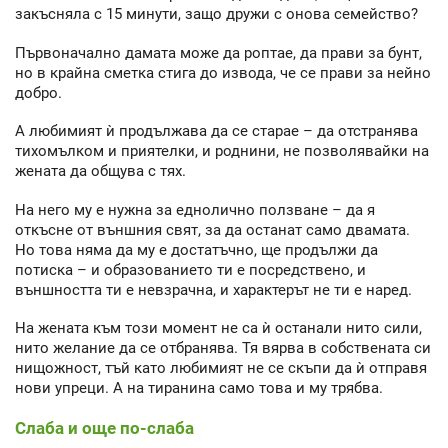
закъсняла с 15 минути, защо дружи с онова семейство?
Първоначално дамата може да роптае, да прави за бунт,
но в крайна сметка стига до извода, че се прави за нейно
добро.
А любимият ѝ продължава да се старае – да отстранява
тихомълком и приятелки, и роднини, не позволявайки на
жената да общува с тях.
На него му е нужна за еднолично ползване – да я
откъсне от външния свят, за да останат само двамата.
Но това няма да му е достатъчно, ще продължи да
потиска – и образованието ти е посредствено, и
външността ти е невзрачна, и характерът не ти е наред.
На жената към този момент не са ѝ останали нито сили,
нито желание да се отбранява. Тя вярва в собствената си
нищожност, тъй като любимият не се скъпи да ѝ отправя
нови упреци. А на тиранина само това и му трябва.
Слаба и още по-слаба