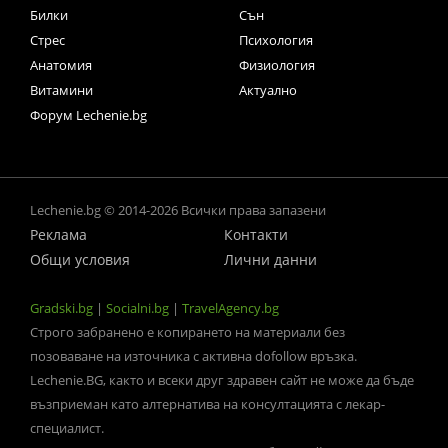
Билки
Сън
Стрес
Психология
Анатомия
Физиология
Витамини
Актуално
Форум Lechenie.bg
Lechenie.bg © 2014-2026 Всички права запазени
Реклама
Контакти
Общи условия
Лични данни
Gradski.bg
|
Socialni.bg
|
TravelAgency.bg
Строго забранено е копирането на материали без
позоваване на източника с активна dofollow връзка.
Lechenie.BG, както и всеки друг здравен сайт не може да бъде
възприеман като алтернатива на консултацията с лекар-
специалист.