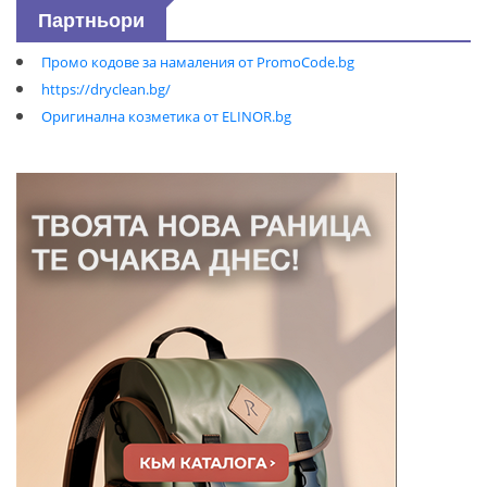
Партньори
Промо кодове за намаления от PromoCode.bg
https://dryclean.bg/
Оригинална козметика от ELINOR.bg