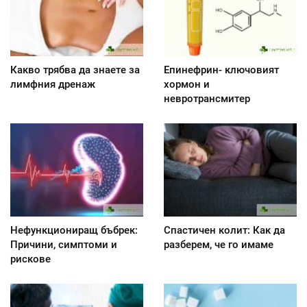
Какво трябва да знаете за
Епинефрин- ключовият
лимфния дренаж
хормон и
невротрансмитер
Нефункциониращ бъбрек:
Спастичен колит: Как да
Причини, симптоми и
разберем, че го имаме
рискове