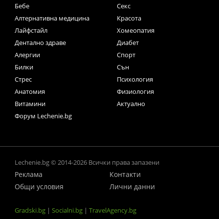
Бебе
Секс
Алтернативна медицина
Красота
Лайфстайл
Хомеопатия
Дентално здраве
Диабет
Алергии
Спорт
Билки
Сън
Стрес
Психология
Анатомия
Физиология
Витамини
Актуално
Форум Lechenie.bg
Lechenie.bg © 2014-2026 Всички права запазени
Реклама
Контакти
Общи условия
Лични данни
Gradski.bg
|
Socialni.bg
|
TravelAgency.bg