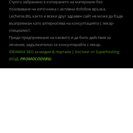
Строго забранено е копирането на материали без
позоваване на източника с активна dofollow връзка.
Lechenie.BG, както и всеки друг здравен сайт не може да бъде
възприеман като алтернатива на консултацията с лекар-
специалист.
Преди предприемане на каквито и да било действия за
лечение, задължително се консултирайте с лекар.
IDEAMAX SEO за медии & портали
|
Хостинг от Superhosting
(КОД:
PROMOCODEBG
)