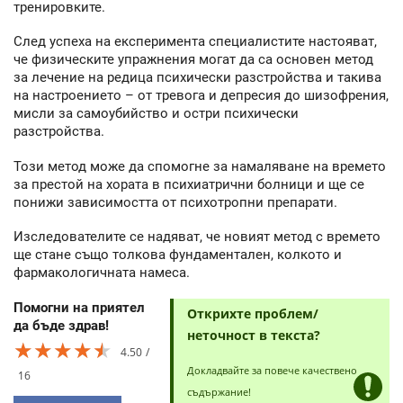
тренировките.
След успеха на експеримента специалистите настояват,
че физическите упражнения могат да са основен метод
за лечение на редица психически разстройства и такива
на настроението – от тревога и депресия до шизофрения,
мисли за самоубийство и остри психически
разстройства.
Този метод може да спомогне за намаляване на времето
за престой на хората в психиатрични болници и ще се
понижи зависимостта от психотропни препарати.
Изследователите се надяват, че новият метод с времето
ще стане също толкова фундаментален, колкото и
фармакологичната намеса.
Помогни на приятел
Открихте проблем/
да бъде здрав!
неточност в текста?
★★★★★
★★★★★
★★★★★
4.50
Докладвайте за повече качествено
16
съдържание!