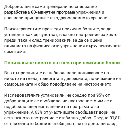
Доброволците само тренирали по специално
разработена 60-минутна програма
упражнения и
спазвали принципите на здравословното хранене.
Психотерапевтите прегледи психично болните, за да
установят как се чувстват, в какво настроение са както
преди, така и след тренировките, за да се оцени
влиянието на физическите упражнения върху психичните
симптоми.
Понижаване нивото на гнева при психично болни
Във въпросниците се наблюдавало понижаване на
нивото на гнева, тревогата и депресията, повишаване на
самооценката и общо подобряване на настроението.
Изследователите установили, че средно при 95% от
доброволците се съобщило, че настроението им се е
подобрило след изпълнение на програмата за
упражнение. А 63% от участниците съобщават дори, че
сега тяхното настроение е стабилно добро. Средно 91,8%
от психичното болните съобщават, че са доволни след