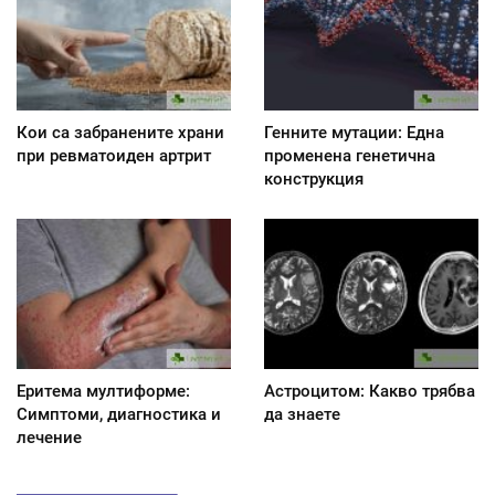
Кои са забранените храни
Генните мутации: Една
при ревматоиден артрит
променена генетична
конструкция
Еритема мултиформе:
Астроцитом: Какво трябва
Симптоми, диагностика и
да знаете
лечение