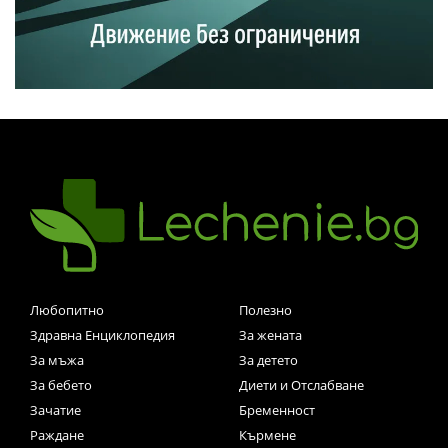
Любопитно
Полезно
Здравна Енциклопедия
За жената
За мъжа
За детето
За бебето
Диети и Отслабване
Зачатие
Бременност
Раждане
Кърмене