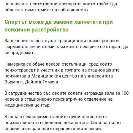
назначават психотропни препарати, които трябва да
облекчат симптомите на заболяването.
Спортът може да замени хапчетата при
психични разстройства
За лечение съществуват традиционни психотропни и
фармакологични схеми, към които лекарите се стараят да
се придържат.
Намериха се обаче лекари отстъпници, сред които
психотерапевт и участник в групата на стационарните
психиатри в Медицинския център на университета
Върмонт, Дейвид Томази.
В сътрудничество със своите колеги изгражда зала за 100
човека в стационарно психиатрично отделение на
медицинския център.
В една от експерименталните групи пациенти от
психиатричното отделение лекарствата били напълно
спрени, а също и психотерапевтичните сесии.