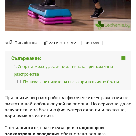
Й. Панайотов
от
23.05.2019 15:21
1666
Съдържание:
Спортът може да замени хапчетата при психични
разстройства
Понижаване нивото на гнева при психично болни
При психични разстройства физическите упражнения се
смятат в най-добрия случай за спорни. Но сериозно да се
лекуват такива болни с физкултура едва ли и по-точно,
дори няма да се опита.
Специалистите, практикуващи
в стационарни
психиатрични заведения
обикновено веднага