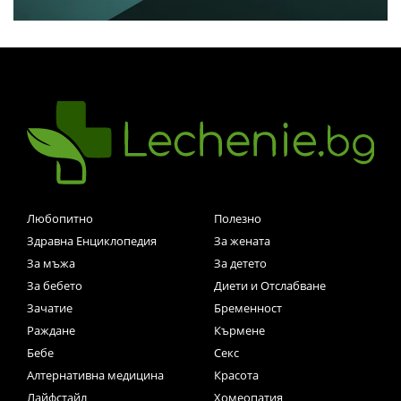
Любопитно
Полезно
Здравна Енциклопедия
За жената
За мъжа
За детето
За бебето
Диети и Отслабване
Зачатие
Бременност
Раждане
Кърмене
Бебе
Секс
Алтернативна медицина
Красота
Лайфстайл
Хомеопатия