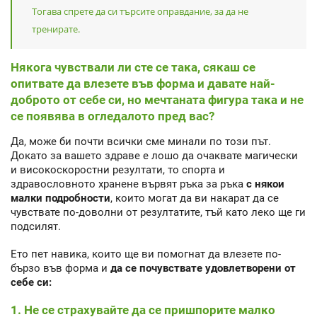
Тогава спрете да си търсите оправдание, за да не
тренирате.
Някога чувствали ли сте се така, сякаш се
опитвате да влезете във форма и давате най-
доброто от себе си, но мечтаната фигура така и не
се появява в огледалото пред вас?
Да, може би почти всички сме минали по този път.
Докато за вашето здраве е лошо да очаквате магически
и високоскоростни резултати, то спорта и
здравословното хранене вървят ръка за ръка
с някои
малки подробности
, които могат да ви накарат да се
чувствате по-доволни от резултатите, тъй като леко ще ги
подсилят.
Ето пет навика, които ще ви помогнат да влезете по-
бързо във форма и
да се почувствате удовлетворени от
себе си:
1. Не се страхувайте да се пришпорите малко