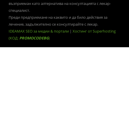
възприеман като алтернатива на консултацията с лекар-
специалист.
Преди предприемане на каквито и да било действия за
лечение, задължително се консултирайте с лекар.
IDEAMAX SEO за медии & портали
|
Хостинг от Superhosting
(КОД:
PROMOCODEBG
)