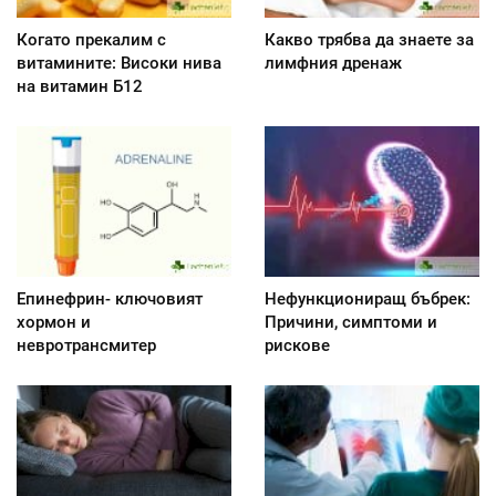
Когато прекалим с
Какво трябва да знаете за
витамините: Високи нива
лимфния дренаж
на витамин Б12
Епинефрин- ключовият
Нефункциониращ бъбрек:
хормон и
Причини, симптоми и
невротрансмитер
рискове