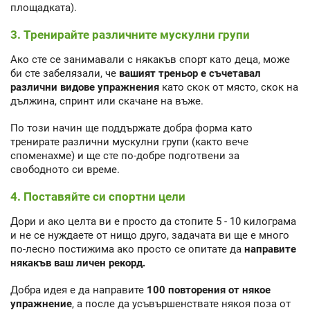
площадката).
3. Тренирайте различните мускулни групи
Ако сте се занимавали с някакъв спорт като деца, може
би сте забелязали, че
вашият треньор е съчетавал
различни видове упражнения
като скок от място, скок на
дължина, спринт или скачане на въже.
По този начин ще поддържате добра форма като
тренирате различни мускулни групи (както вече
споменахме) и ще сте по-добре подготвени за
свободното си време.
4. Поставяйте си спортни цели
Дори и ако целта ви е просто да стопите 5 - 10 килограма
и не се нуждаете от нищо друго, задачата ви ще е много
по-лесно постижима ако просто се опитате да
направите
някакъв ваш личен рекорд.
Добра идея е да направите
100 повторения от някое
упражнение
, а после да усъвършенствате някоя поза от