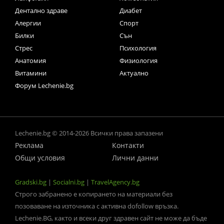
Дентално здраве
Диабет
Алергии
Спорт
Билки
Сън
Стрес
Психология
Анатомия
Физиология
Витамини
Актуално
Форум Lechenie.bg
Lechenie.bg © 2014-2026 Всички права запазени
Реклама
Контакти
Общи условия
Лични данни
Gradski.bg
|
Socialni.bg
|
TravelAgency.bg
Строго забранено е копирането на материали без
позоваване на източника с активна dofollow връзка.
Lechenie.BG, както и всеки друг здравен сайт не може да бъде