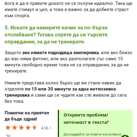
йога и да я правите докато не се получи идеално. Така ще
имате стимул и цел, а това е важно за да добиете страст
към спорта.
5. Искате да намерите начин за по-бързо
отслабване? Тогава спрете да си търсите
оправдание, за да не тренирате.
Защото
ако нямате подходяща екипировка
, или ако близо
до вас няма фитнес, или ако разполагате със само 15
минути свободно време това не са оправдания, за да не
тренирате.
Нямате представа колко бързо ще ви стане навик да
отделяте
по 15 или 30 минути за една интензивна
тренировка
и сами ще се чудите как сте живели до сега
без това.
Помогни на приятел
Открихте проблем/
да бъде здрав!
неточност в текста?
★★★★★
★★★★★
★★★★★
4.56
Докладвайте за повече качествено
50