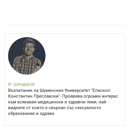
Спастичен колит: Как да разберем, че го имаме
И. Шиндаров
Възпитаник на Шуменския Университет "Епископ
Константин Преславски". Проявява огромен интерес
към всякакви медицински и здравни теми, най-
видните от които е свързан със сексуалното
образование и здраве.