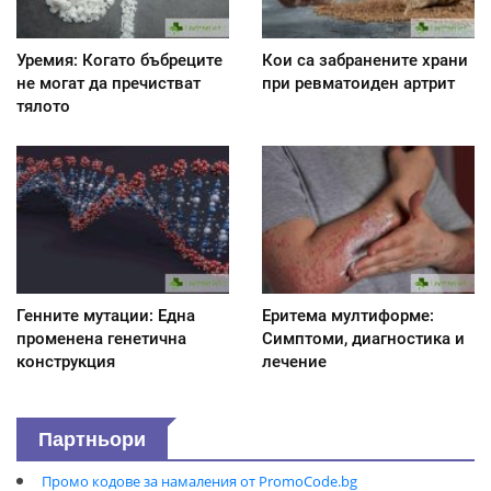
Уремия: Когато бъбреците
Кои са забранените храни
не могат да пречистват
при ревматоиден артрит
тялото
Генните мутации: Една
Еритема мултиформе:
променена генетична
Симптоми, диагностика и
конструкция
лечение
Партньори
Промо кодове за намаления от PromoCode.bg