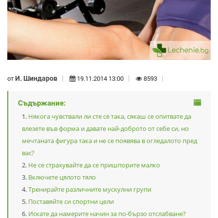
И. Шиндаров
от
19.11.2014 13:00
8593
Съдържание:
Някога чувствали ли сте се така, сякаш се опитвате да
влезете във форма и давате най-доброто от себе си, но
мечтаната фигура така и не се появява в огледалото пред
вас?
Не се страхувайте да се пришпорите малко
Включете цялото тяло
Тренирайте различните мускулни групи
Поставяйте си спортни цели
Искате да намерите начин за по-бързо отслабване?