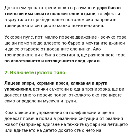
Докато умерената тренировка в разумно и
дори бавно
темпо си има своите положителни страни
, то ефектът
върху тялото ще бъде далеч по-голям ако направите
тренировката си просто малко по-интензивна.
Ускорен пулс, пот, малко повече движение - всичко това
ще ви помогне да влезете по-бързо в мечтаните джинси
и да се отървете от досадните сланинки. Ако
тренировката ви е била ефективна, ще разпознаете това
по изпотяването и изтощението след края и.
2. Включете цялото тяло
Лицеви опори, коремни преси, клякания и други
упражнения
, всички съчетани в една тренировка, ще ви
донесат много повече ползи, отколкото ако тренирате
само определени мускулни групи.
Комплексните упражнения са по-ефикасни и ще ви
донесат повече ползи в различни ситуации от реалния
живот (например вдигане на тежките куфари на летището
или вдигането на детето докато сте с него на