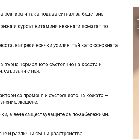
 реагира и така подава сигнал за бедствие.
грижа и курсът витамини невинаги помагат по
сота, въпреки всички усилия, тъй като основната
а върне нормалното състояние на косата и
, свързани с нея.
актори се променя и състоянието на кожата –
знение, лющене.
ки, а вече съществуващите са по-забележими.
ане и различни сънни разстройства.