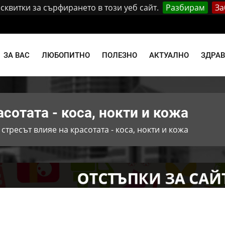
квитки за сърфирането в този уеб сайт.
Разбирам
За
и
ЗА ВАС
ЛЮБОПИТНО
ПОЛЕЗНО
АКТУАЛНО
ЗДРА
асотата - коса, нокти и кожа
 стресът влияе на красотата - коса, нокти и кожа