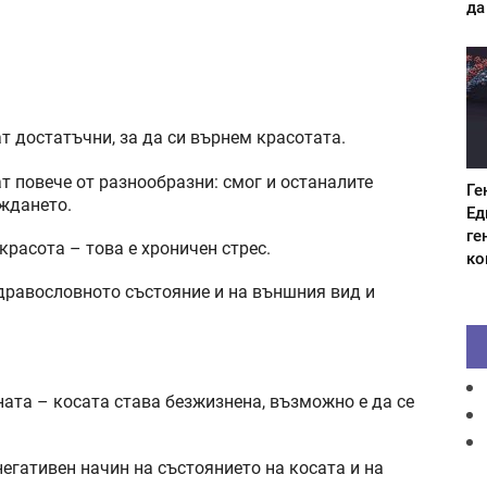
да
ат достатъчни, за да си върнем красотата.
т повече от разнообразни: смог и останалите
Ге
ждането.
Ед
ге
красота – това е хроничен стрес.
ко
здравословното състояние и на външния вид и
ната – косата става безжизнена, възможно е да се
егативен начин на състоянието на косата и на