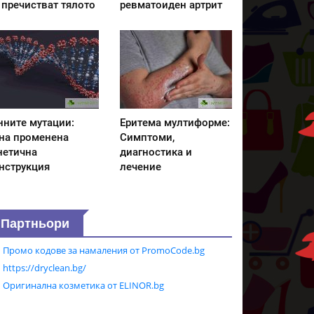
 пречистват тялото
ревматоиден артрит
нните мутации:
Еритема мултиформе:
на променена
Симптоми,
нетична
диагностика и
нструкция
лечение
Партньори
Промо кодове за намаления от PromoCode.bg
https://dryclean.bg/
Оригинална козметика от ELINOR.bg