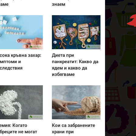
аме
знаем
сока кръвна захар:
Диета при
мптоми и
панкреатит: Kакво да
следствия
ядем и какво да
избягваме
емия: Когато
Кои са забранените
бреците не могат
храни при