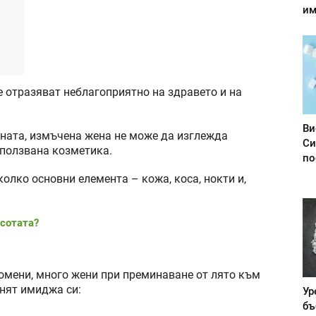
им
е отразяват неблагоприятно на здравето и на
Ви
рената, измъчена жена не може да изглежда
Си
зползвана козметика.
по
колко основни елемента – кожа, коса, нокти и,
асотата?
ромени, много жени при преминаване от лято към
енят имиджа си:
Ур
бъ