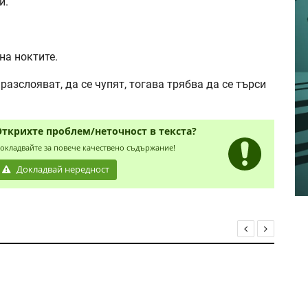
и.
на ноктите.
 разслояват, да се чупят, тогава трябва да се търси
Открихте проблем/неточност в текста?
окладвайте за повече качествено съдържание!
Докладвай нередност