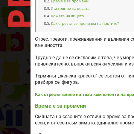
Време е за промени
Състояние на косата
Кожата на лицето
Как стресът се проявява на ноктите?
Стрес, тревоги, преживявания и вълнения с
външността.
Трудно е да не се съгласим с това, че умо
привлекателно, въпреки всички усилия и и
Терминът „женска красота“ се състои от ня
разбира се, фигура.
Как стресът влияе на тези компоненти на кр
Време е за промени
Смяната на сезоните е отлично време за п
есен, и от есен към зима кардинално пром