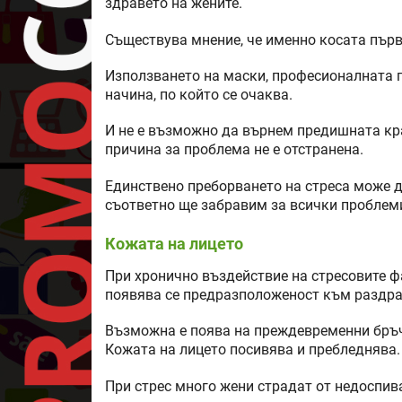
здравето на жените.
Съществува мнение, че именно косата първа
Използването на маски, професионалната 
начина, по който се очаква.
И не е възможно да върнем предишната кра
причина за проблема не е отстранена.
Единствено преборването на стреса може д
съответно ще забравим за всички проблеми
Кожата на лицето
При хронично въздействие на стресовите ф
появява се предразположеност към раздра
Възможна е поява на преждевременни бръч
Кожата на лицето посивява и пребледнява.
При стрес много жени страдат от недоспив