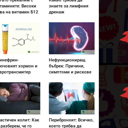
гато прекалим с
Какво трябва да
тамините: Високи
знаете за лимфния
ва на витамин Б12
дренаж
инефрин-
Нефункциониращ
ючовият хормон и
бъбрек: Причини,
вротрансмитер
симптоми и рискове
астичен колит: Как
Перибронхит: Всичко,
 разберем, че го
което трябва да