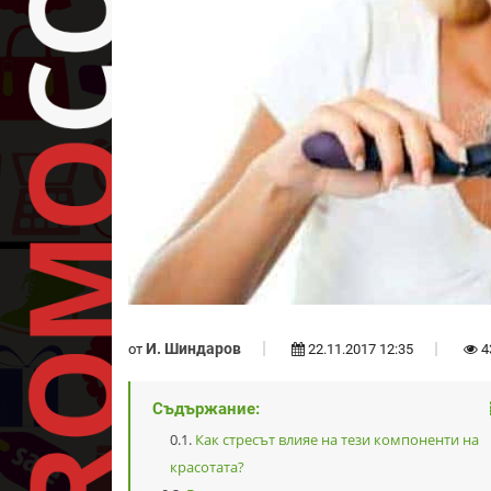
И. Шиндаров
от
22.11.2017 12:35
4
Съдържание:
Как стресът влияе на тези компоненти на
красотата?