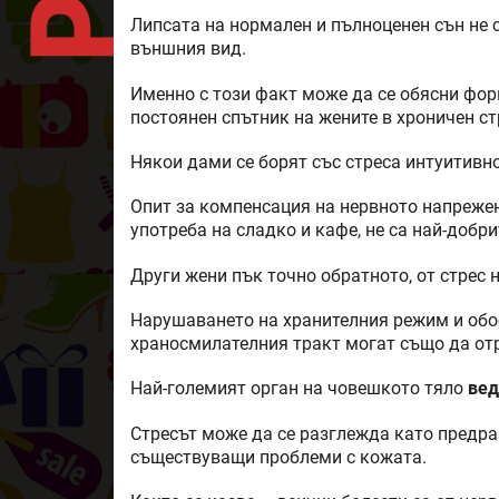
Липсата на нормален и пълноценен сън не с
външния вид.
Именно с този факт може да се обясни фор
постоянен спътник на жените в хроничен ст
Някои дами се борят със стреса интуитивно
Опит за компенсация на нервното напрежен
употреба на сладко и кафе, не са най-добр
Други жени пък точно обратното, от стрес 
Нарушаването на хранителния режим и обо
храносмилателния тракт могат също да отр
Най-големият орган на човешкото тяло
вед
Стресът може да се разглежда като предра
съществуващи проблеми с кожата.