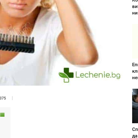
Ко
ви
ни
Еп
кл
не
375
Сп
да