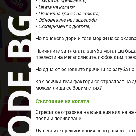
• Смяна на прическата;
• Цвета на косата;
• Правилна грижа за кожата;
• Обновяване на гардероба;
• Експеримент с диетите;
Но понякога дори и тези мерки не се оказв
Причините за тяхната загуба могат да бъда
прелести на мегаполисите, любов към прея
Но една от основните причини за загуба на 
Как всички тези фактори се отразяват на 
можем ли да се борим с тях?
Състояние на косата
Стресът се отразява на външния вид на же
появи и посивяване.
Душевните преживявания се отразяват по н