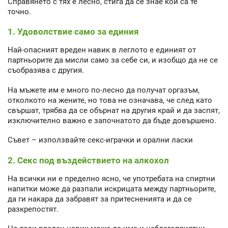
Справянето с тях е лесно, стига да се знае кои са те
точно.
1. Удоволствие само за единия
Най-опасният вреден навик в леглото е единият от
партньорите да мисли само за себе си, и изобщо да не се
съобразява с другия.
На мъжете им е много по-лесно да получат оргазъм,
отколкото на жените, но това не означава, че след като
свършат, трябва да се обърнат на другия край и да заспят,
изключително важно е започнатото да бъде довършено.
Съвет – използвайте секс-играчки и орални ласки
2. Секс под въздействието на алкохол
На всички ни е пределно ясно, че употребата на спиртни
напитки може да разпали искрицата между партньорите,
да ги накара да забравят за притесненията и да се
разкрепостят.