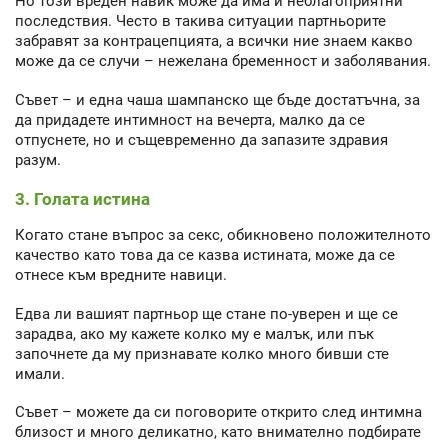
Но този вреден навик може да има и неблагоприятни
последствия. Често в такива ситуации партньорите
забравят за контрацепцията, а всички ние знаем какво
може да се случи – нежелана бременност и заболявания.
Съвет – и една чаша шампанско ще бъде достатъчна, за
да придадете интимност на вечерта, малко да се
отпуснете, но и същевременно да запазите здравия
разум.
3. Голата истина
Когато стане въпрос за секс, обикновено положителното
качество като това да се казва истината, може да се
отнесе към вредните навици.
Едва ли вашият партньор ще стане по-уверен и ще се
зарадва, ако му кажете колко му е малък, или пък
започнете да му признавате колко много бивши сте
имали.
Съвет – можете да си поговорите открито след интимна
близост и много деликатно, като внимателно подбирате