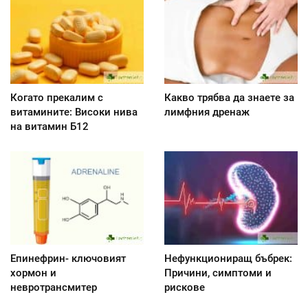
Когато прекалим с
Какво трябва да знаете за
витамините: Високи нива
лимфния дренаж
на витамин Б12
Епинефрин- ключовият
Нефункциониращ бъбрек:
хормон и
Причини, симптоми и
невротрансмитер
рискове