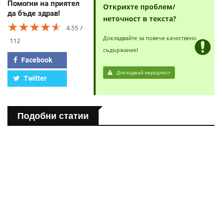
Помогни на приятел
Открихте проблем/
да бъде здрав!
неточност в текста?
★★★★★
★★★★★
★★★★★
4.55
Докладвайте за повече качествено
112
съдържание!
Facebook
Докладвай нередност
Twitter
Подобни статии
ПОЛЕЗНО