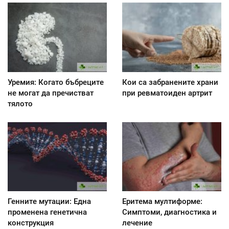
Уремия: Когато бъбреците
Кои са забранените храни
не могат да пречистват
при ревматоиден артрит
тялото
Генните мутации: Една
Еритема мултиформе:
променена генетична
Симптоми, диагностика и
конструкция
лечение