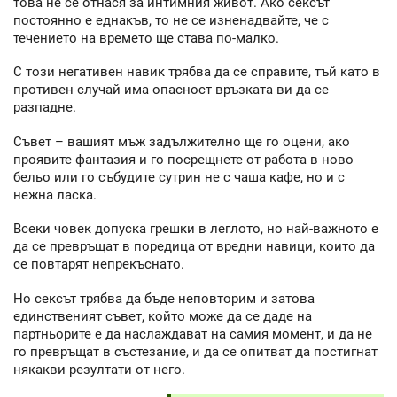
това не се отнася за интимния живот. Ако сексът
постоянно е еднакъв, то не се изненадвайте, че с
течението на времето ще става по-малко.
С този негативен навик трябва да се справите, тъй като в
противен случай има опасност връзката ви да се
разпадне.
Съвет – вашият мъж задължително ще го оцени, ако
проявите фантазия и го посрещнете от работа в ново
бельо или го събудите сутрин не с чаша кафе, но и с
нежна ласка.
Всеки човек допуска грешки в леглото, но най-важното е
да се превръщат в поредица от вредни навици, които да
се повтарят непрекъснато.
Но сексът трябва да бъде неповторим и затова
единственият съвет, който може да се даде на
партньорите е да наслаждават на самия момент, и да не
го превръщат в състезание, и да се опитват да постигнат
някакви резултати от него.