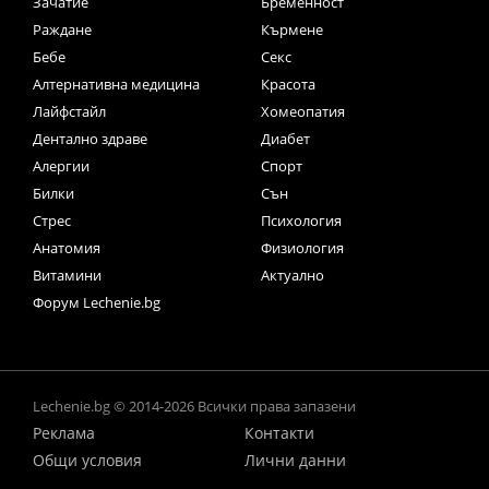
Зачатие
Бременност
Раждане
Кърмене
Бебе
Секс
Алтернативна медицина
Красота
Лайфстайл
Хомеопатия
Дентално здраве
Диабет
Алергии
Спорт
Билки
Сън
Стрес
Психология
Анатомия
Физиология
Витамини
Актуално
Форум Lechenie.bg
Lechenie.bg © 2014-2026 Всички права запазени
Реклама
Контакти
Общи условия
Лични данни