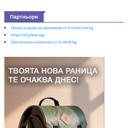
Партньори
Промо кодове за намаления от PromoCode.bg
https://dryclean.bg/
Оригинална козметика от ELINOR.bg