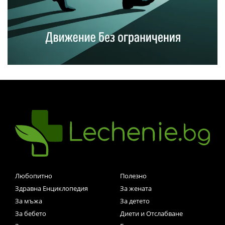
Любопитно
Полезно
Здравна Енциклопедия
За жената
За мъжа
За детето
За бебето
Диети и Отслабване