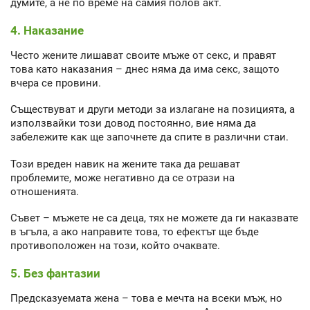
думите, а не по време на самия полов акт.
4. Наказание
Често жените лишават своите мъже от секс, и правят
това като наказания – днес няма да има секс, защото
вчера се провини.
Съществуват и други методи за излагане на позицията, а
използвайки този довод постоянно, вие няма да
забележите как ще започнете да спите в различни стаи.
Този вреден навик на жените така да решават
проблемите, може негативно да се отрази на
отношенията.
Съвет – мъжете не са деца, тях не можете да ги наказвате
в ъгъла, а ако направите това, то ефектът ще бъде
противоположен на този, който очаквате.
5. Без фантазии
Предсказуемата жена – това е мечта на всеки мъж, но