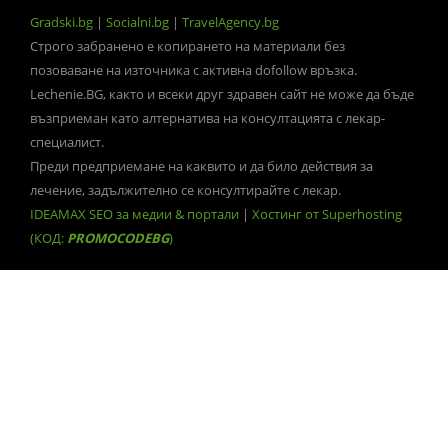
Gradski.bg
|
Socialni.bg
|
TravelAgency.bg
Строго забранено е копирането на материали без
позоваване на източника с активна dofollow връзка.
Lechenie.BG, както и всеки друг здравен сайт не може да бъде
възприеман като алтернатива на консултацията с лекар-
специалист.
Преди предприемане на каквито и да било действия за
лечение, задължително се консултирайте с лекар.
IDEAMAX SEO за медии & портали
|
Хостинг от Superhosting
(КОД:
PROMOCODEBG
)