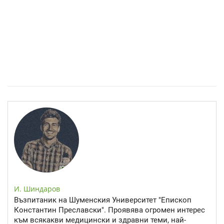
Спастичен колит: Как да разберем, че го имаме
И. Шиндаров
Възпитаник на Шуменския Университет "Епископ
Константин Преславски". Проявява огромен интерес
към всякакви медицински и здравни теми, най-