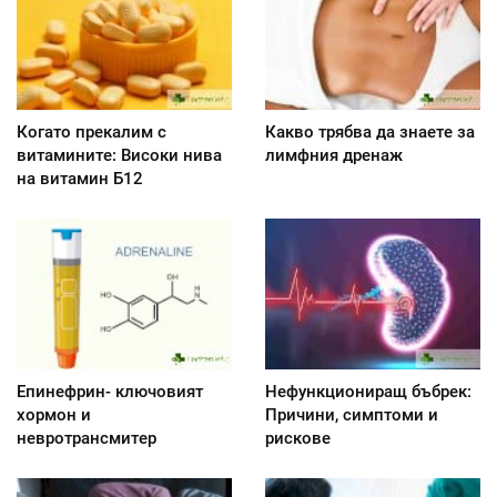
Когато прекалим с
Какво трябва да знаете за
витамините: Високи нива
лимфния дренаж
на витамин Б12
Епинефрин- ключовият
Нефункциониращ бъбрек:
хормон и
Причини, симптоми и
невротрансмитер
рискове