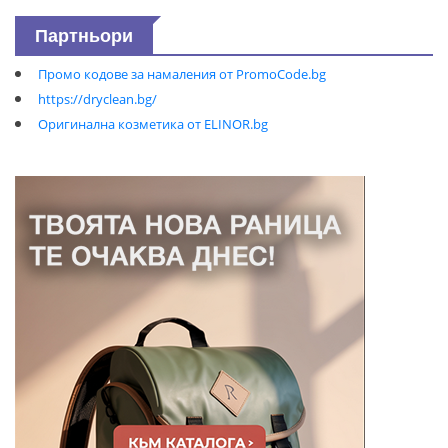
Партньори
Промо кодове за намаления от PromoCode.bg
https://dryclean.bg/
Оригинална козметика от ELINOR.bg