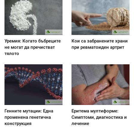
Уремия: Когато бъбреците
Кои са забранените храни
не могат да пречистват
при ревматоиден артрит
тялото
Генните мутации: Една
Еритема мултиформе:
променена генетична
Симптоми, диагностика и
конструкция
лечение