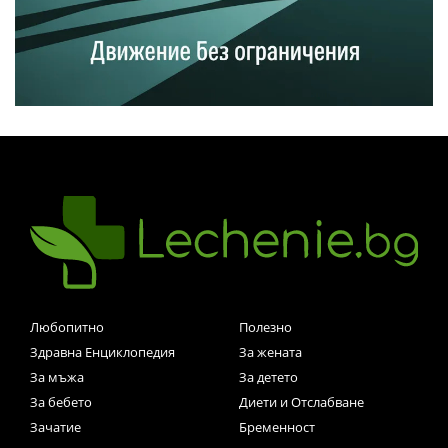
Любопитно
Полезно
Здравна Енциклопедия
За жената
За мъжа
За детето
За бебето
Диети и Отслабване
Зачатие
Бременност