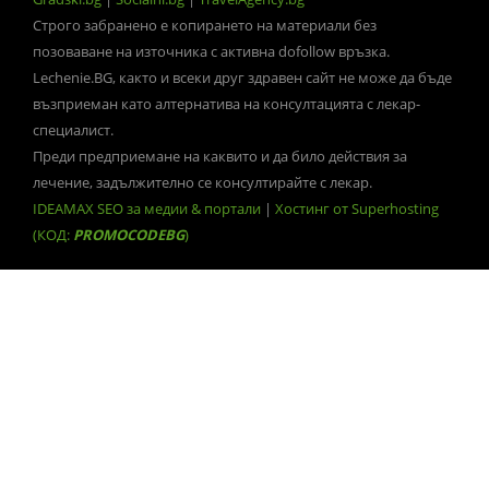
Строго забранено е копирането на материали без
позоваване на източника с активна dofollow връзка.
Lechenie.BG, както и всеки друг здравен сайт не може да бъде
възприеман като алтернатива на консултацията с лекар-
специалист.
Преди предприемане на каквито и да било действия за
лечение, задължително се консултирайте с лекар.
IDEAMAX SEO за медии & портали
|
Хостинг от Superhosting
(КОД:
PROMOCODEBG
)