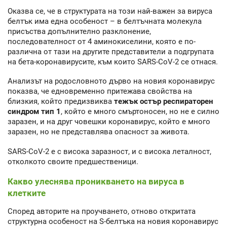
Оказва се, че в структурата на този най-важен за вируса
белтък има една особеност – в белтъчната молекула
присъства допълнително разклонение,
последователност от 4 аминокиселини, която е по-
различна от тази на другите представители а подгрупата
на бета-коронавирусите, към които SARS-CoV-2 се отнася.
Анализът на родословното дърво на новия коронавирус
показва, че едновременно притежава свойства на
близкия, който предизвиква
тежък остър респираторен
синдром тип 1
, който е много смъртоносен, но не е силно
заразен, и на друг човешки коронавирус, който е много
заразен, но не представлява опасност за живота.
SARS-CoV-2 е с висока заразност, и с висока леталност,
отколкото своите предшественици.
Какво улеснява проникването на вируса в
клетките
Според авторите на проучването, отново откритата
структурна особеност на S-белтъка на новия коронавирус