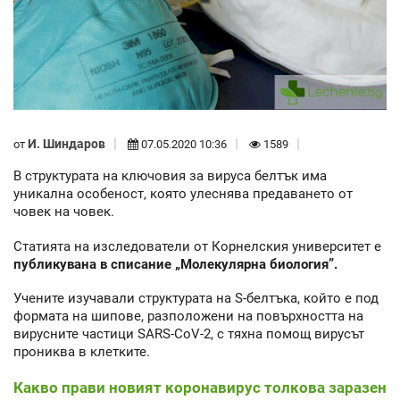
И. Шиндаров
от
07.05.2020 10:36
1589
В структурата на ключовия за вируса белтък има
уникална особеност, която улеснява предаването от
човек на човек.
Статията на изследователи от Корнелския университет е
публикувана в списание „Молекулярна биология”.
Учените изучавали структурата на S-белтъка, който е под
формата на шипове, разположени на повърхността на
вирусните частици SARS-CoV-2, с тяхна помощ вирусът
прониква в клетките.
Какво прави новият коронавирус толкова заразен