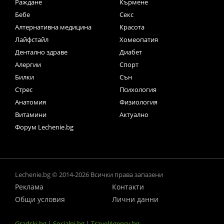
Раждане
Кърмене
Бебе
Секс
Алтернативна медицина
Красота
Лайфстайл
Хомеопатия
Дентално здраве
Диабет
Алергии
Спорт
Билки
Сън
Стрес
Психология
Анатомия
Физиология
Витамини
Актуално
Форум Lechenie.bg
Lechenie.bg © 2014-2026 Всички права запазени
Реклама
Контакти
Общи условия
Лични данни
Gradski.bg
|
Socialni.bg
|
TravelAgency.bg