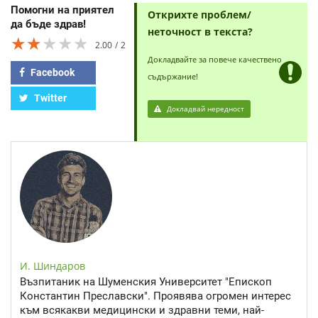
Помогни на приятел
Открихте проблем/
да бъде здрав!
неточност в текста?
★★★★★
★★★★★
★★★★★
2.00
2
Докладвайте за повече качествено
Facebook
съдържание!
Twitter
Докладвай нередност
И. Шиндаров
Възпитаник на Шуменския Университет "Епископ
Константин Преславски". Проявява огромен интерес
към всякакви медицински и здравни теми, най-