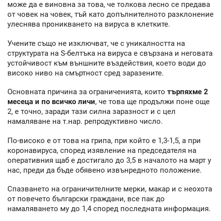
може да е виновна за това, че толкова лесно се предава
от човек на човек, тъй като допълнителното разклонение
улеснява проникването на вируса в клетките.
Учените също не изключват, че с уникалността на
структурата на S-белтъка на вируса е свързана и неговата
устойчивост към външните въздействия, което води до
високо ниво на смъртност сред заразените.
Основната причина за ограниченията, които
търпяхме 2
месеца и по всичко личи
, че това ще продължи поне още
2, е точно, заради тази силна заразност и с цел
намаляване на т.нар. репродуктивно число.
По-високо е от това на грипа, при който е 1,3-1,5, а при
коронавируса, според изявление на председателя на
оперативния щаб е достигало до 3,5 в началото на март у
нас, преди да бъде обявено извънредното положение.
Спазването на ограничителните мерки, макар и с неохота
от повечето български граждани, все пак до
намаляването му до 1,4 според последната информация.