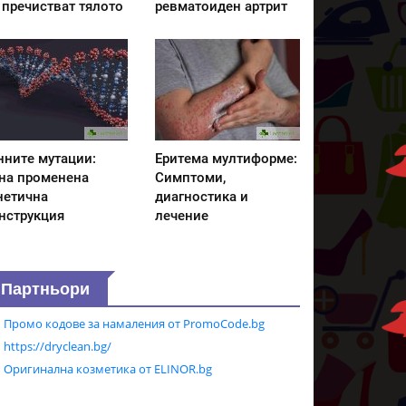
 пречистват тялото
ревматоиден артрит
нните мутации:
Еритема мултиформе:
на променена
Симптоми,
нетична
диагностика и
нструкция
лечение
Партньори
Промо кодове за намаления от PromoCode.bg
https://dryclean.bg/
Оригинална козметика от ELINOR.bg