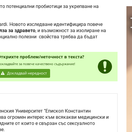
то потенциални пробиотици за укрепване на
ardi. Новото изследване идентифицира повече
лза за здравето
, и възможност за изолиране на
нциално полезни свойства трябва да бъдат
Открихте проблем/неточност в текста?
окладвайте за повече качествено съдържание!
Докладвай нередност
нския Университет "Епископ Константин
ява огромен интерес към всякакви медицински и
идните от които е свързан със сексуалното
е.