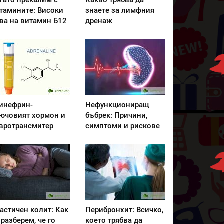
гато прекалим с
Какво трябва да
тамините: Високи
знаете за лимфния
ва на витамин Б12
дренаж
инефрин-
Нефункциониращ
ючовият хормон и
бъбрек: Причини,
вротрансмитер
симптоми и рискове
астичен колит: Как
Перибронхит: Всичко,
 разберем, че го
което трябва да