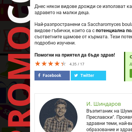
Днес някои видове дрожди се използват ка
здравето на малки деца.
Най-разпространени са Saccharomyces boul
видове гъбички, които са с
потенциална по
съответните щамове от кърмата. Тези поте
подробно изучени.
Помогни на приятел да бъде здрав!
★★★★★
★★★★★
★★★★★
4.35
17
Д
Facebook
Twitter
И. Шиндаров
Възпитаник на Шуме
Преславски". Прояв
здравни теми, най-в
образование и здрав