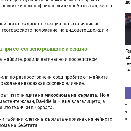
да
спанските и южноафриканските проби кърма, 45% от
анни потвърждават потенциалното влияние на
а географското положение, на видовете дрожди и
 при естествено раждане и секцио
Ге
Ед
а майките, родили вагинално и посредством
ге
ко
били по-разпространени сред пробите от майките,
 раждане не оказвал особено влияние.
ират източниците на
микобиома на кърмата.
Но е
мастните жлези, Davidiella – във влагалището, a
ните гъбички в червата.
ни гъбични клетки в кърмата е признак на нейното
иома на бебетата.