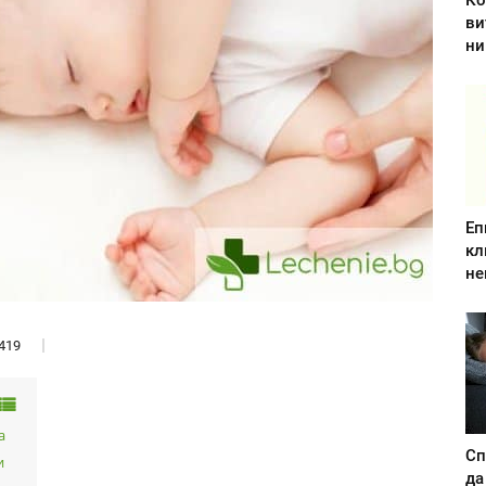
Ко
ви
ни
Еп
кл
не
419
а
Сп
и
да