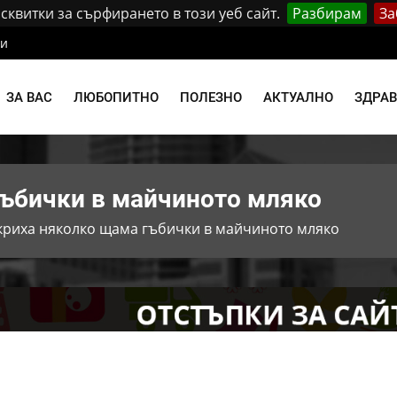
квитки за сърфирането в този уеб сайт.
Разбирам
За
ти
ЗА ВАС
ЛЮБОПИТНО
ПОЛЕЗНО
АКТУАЛНО
ЗДРА
гъбички в майчиното мляко
криха няколко щама гъбички в майчиното мляко