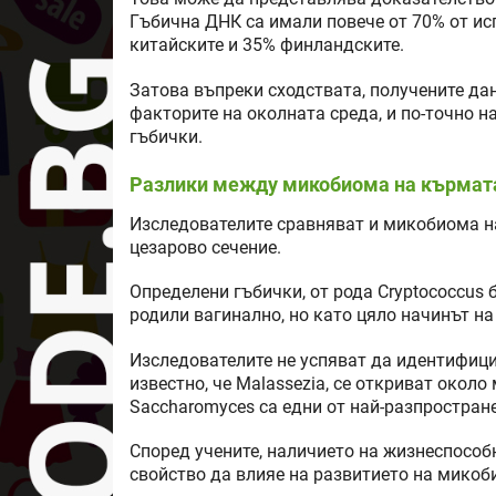
Гъбична ДНК са имали повече от 70% от и
китайските и 35% финландските.
Затова въпреки сходствата, получените д
факторите на околната среда, и по-точно н
гъбички.
Разлики между микобиома на кърмата
Изследователите сравняват и микобиома н
цезарово сечение.
Определени гъбички, от рода Cryptococcus 
родили вагинално, но като цяло начинът на
Изследователите не успяват да идентифиц
известно, че Malasseziа, се откриват около 
Saccharomyces са едни от най-разпростране
Според учените, наличието на жизнеспособ
свойство да влияе на развитието на микоб