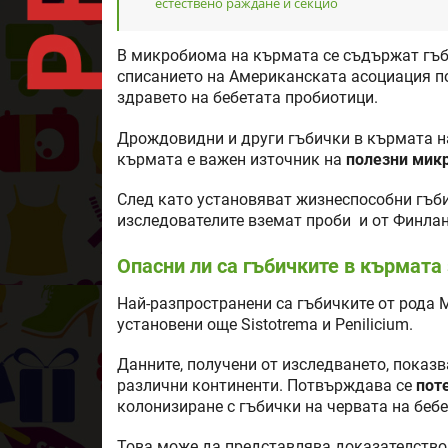
естествено раждане и секцио
В микробиома на кърмата се съдържат гъб
списанието на Американската асоциация п
здравето на бебетата пробиотици.
Дрождовидни и други гъбички в кърмата на
кърмата е важен източник на
полезни мик
След като установяват жизнеспособни гъби
изследователите вземат проби и от Финла
Опасни ли са гъбичките в кърмата
Най-разпространени са гъбичките от рода Ma
установени още Sistotrema и Penilicium.
Данните, получени от изследването, показв
различни континенти. Потвърждава се
поте
колонизиране с гъбички на червата на бебе
Това може да представлява доказателство