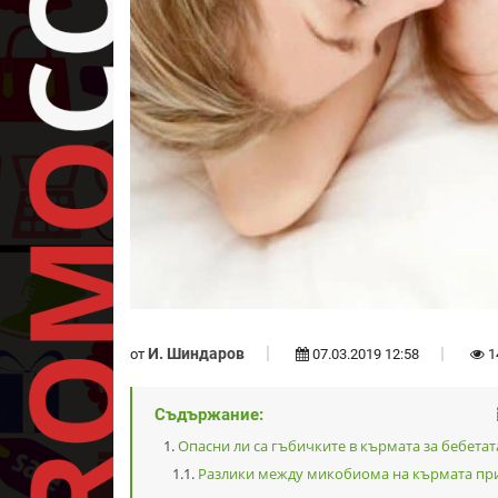
И. Шиндаров
от
07.03.2019 12:58
1
Съдържание:
Опасни ли са гъбичките в кърмата за бебетат
Разлики между микобиома на кърмата пр