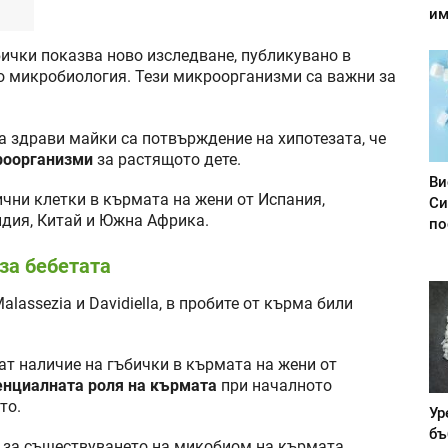
им
ички показва ново изследване, публикувано в
о микробиология. Тези микроорганизми са важни за
 здрави майки са потвърждение на хипотезата, че
роорганизми
за растящото дете.
Ви
чни клетки в кърмата на жени от Испания,
Си
ндия, Китай и Южна Африка.
по
 за бебетата
lassezia и Davidiella, в пробите от кърма били
ат наличие на гъбички в кърмата на жени от
нциалната роля на кърмата
при началното
то.
Ур
бъ
 за съществуването на микобиом на кърмата.