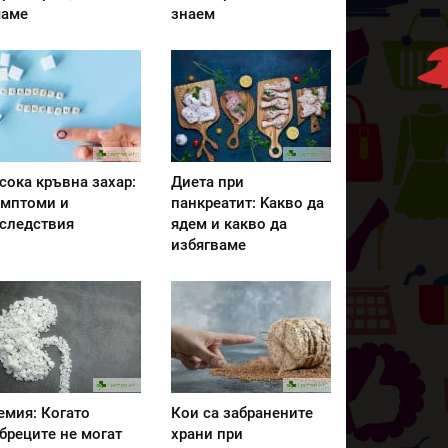
аме
знаем
сока кръвна захар:
Диета при
мптоми и
панкреатит: Kакво да
следствия
ядем и какво да
избягваме
емия: Когато
Кои са забранените
бреците не могат
храни при