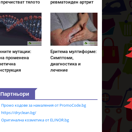
 пречистват тялото
ревматоиден артрит
нните мутации:
Еритема мултиформе:
на променена
Симптоми,
нетична
диагностика и
нструкция
лечение
Партньори
Промо кодове за намаления от PromoCode.bg
https://dryclean.bg/
Оригинална козметика от ELINOR.bg