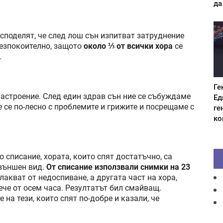
да
споделят, че след лош сън изпитват затруднение
безпокоително, защото
около ⅓ от всички хора
се
.
Ге
настроение. След един здрав сън ние се събуждаме
Ед
 се по-лесно с проблемите и грижите и посрещаме с
ге
ко
списание, хората, които спят достатъчно, са
 външен вид.
От списание използвали снимки на 23
плакват от недоспиване, а другата част на хора,
вече от осем часа. Резултатът бил смайващ.
на тези, които спят по-добре и казали, че