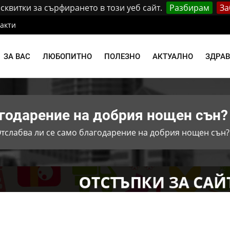
квитки за сърфирането в този уеб сайт.
Разбирам
За
акти
ЗА ВАС
ЛЮБОПИТНО
ПОЛЕЗНО
АКТУАЛНО
ЗДРА
агодарение на добрия нощен сън?
тслабва ли се само благодарение на добрия нощен сън?