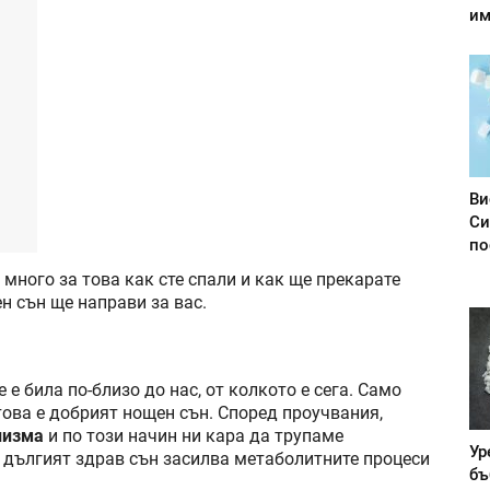
им
Ви
Си
по
 много за това как сте спали и как ще прекарате
н сън ще направи за вас.
е била по-близо до нас, от колкото е сега. Само
това е добрият нощен сън. Според проучвания,
лизма
и по този начин ни кара да трупаме
Ур
 дългият здрав сън засилва метаболитните процеси
бъ