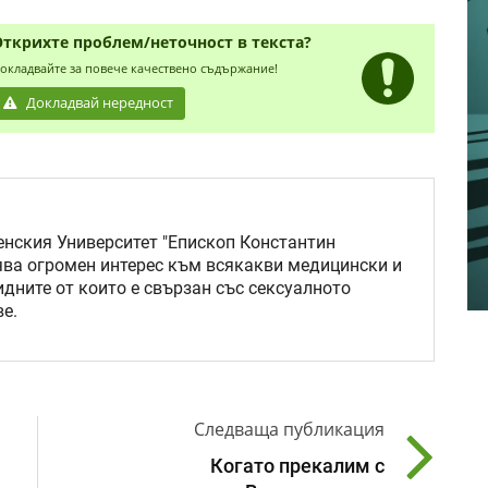
Открихте проблем/неточност в текста?
окладвайте за повече качествено съдържание!
Докладвай нередност
нския Университет "Епископ Константин
ява огромен интерес към всякакви медицински и
идните от които е свързан със сексуалното
е.
Следваща публикация
Когато прекалим с