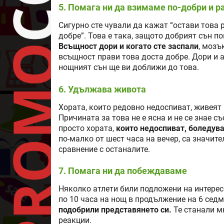
5. Помага ни да взимаме по-добри и 
Сигурно сте чували да кажат “остави това 
добре”. Това е така, защото добрият сън 
Всъщност дори и когато сте заспали
, мозъ
всъщност прави това доста добре. Дори и а
нощният сън ще ви доближи до това.
6. Удължава живота
Хората, които редовно недоспиват, живеят 
Причината за това не е ясна и не се знае с
просто хората,
които недоспиват, боледува
по-малко от шест часа на вечер, са значи
сравнение с останалите.
7. Помага ни да побеждаваме
Няколко атлети били подложени на интерес
по 10 часа на нощ в продължение на 6 седм
подобрили представянето си.
Те станали м
реакции.