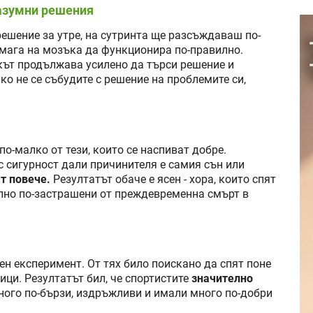
разумни решения
решение за утре, на сутринта ще разсъждаваш по-
помага на мозъка да функционира по-правилно.
кът продължава усилено да търси решение и
ко не се събудите с решение на проблемите си,
по-малко от тези, които се наспиват добре.
ъс сигурност дали причинителя е самия сън или
т повече.
Резултатът обаче е ясен - хора, които спят
телно по-застрашени от преждевременна смърт в
ен експеримент. От тях било поискано да спят поне
ици. Резултатът бил, че спортистите
значително
ного по-бързи, издръжливи и имали много по-добри