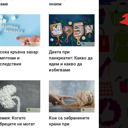
аме
знаем
сока кръвна захар:
Диета при
мптоми и
панкреатит: Kакво да
следствия
ядем и какво да
избягваме
емия: Когато
Кои са забранените
бреците не могат
храни при