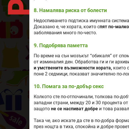
8. Намалява риска от болести
Недоспиването подтиска имунната система 
Доказано е, че хората, които с
пят по-малко
заболявания много по-често.
9. Подобрява паметта
По време на сън мозъкът “обикаля” от спо
от изминалия ден. Обработва ги и ги архив
и умствените възможности хората,
които с
поне 2 седмици, показват значително по-ло
10. Помага за по-добър секс
Колкото сте по-отпочинали, толкова по-доб
западни страни, между 20 и 30 процента от
защото
не се наспиват добре
и това развал
Така че, ако искате да сте в по-добра форм
през нощта в тиха, спокойна и добре прове