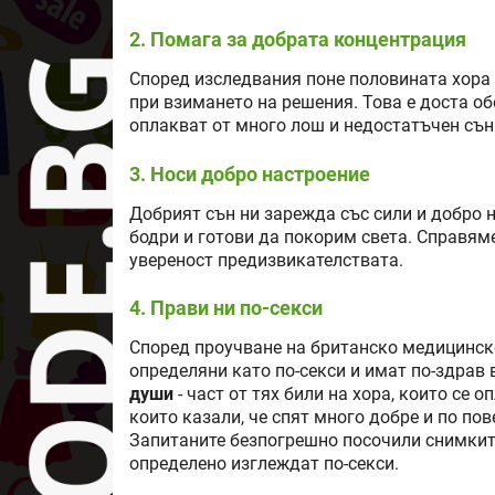
2. Помага за добрата концентрация
Според изследвания поне половината хора 
при взимането на решения. Това е доста о
оплакват от много лош и недостатъчен сън
3. Носи добро настроение
Добрият сън ни зарежда със сили и добро 
бодри и готови да покорим света. Справяме
увереност предизвикателствата.
4. Прави ни по-секси
Според проучване на британско медицинско 
определяни като по-секси и имат по-здрав
души
- част от тях били на хора, които се о
които казали, че спят много добре и по по
Запитаните безпогрешно посочили снимките 
определено изглеждат по-секси.