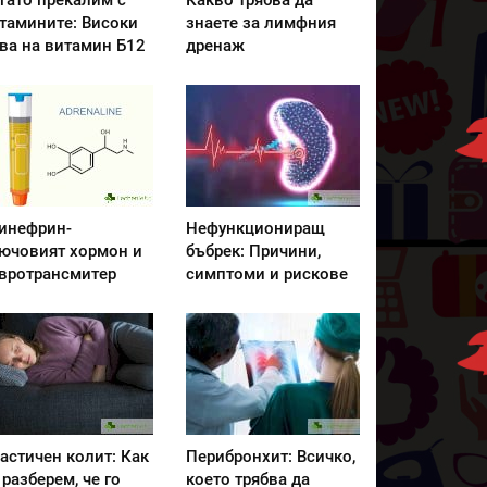
гато прекалим с
Какво трябва да
тамините: Високи
знаете за лимфния
ва на витамин Б12
дренаж
инефрин-
Нефункциониращ
ючовият хормон и
бъбрек: Причини,
вротрансмитер
симптоми и рискове
астичен колит: Как
Перибронхит: Всичко,
 разберем, че го
което трябва да