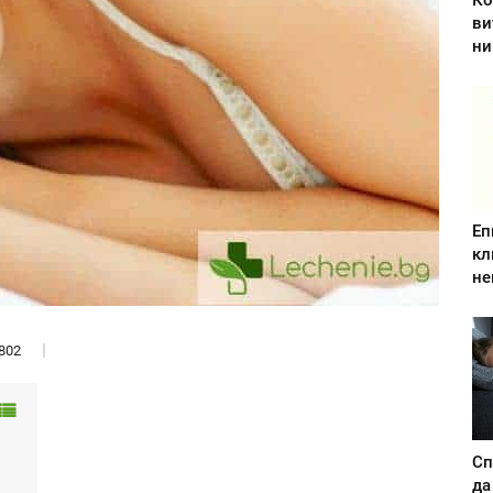
Ко
ви
ни
Еп
кл
не
802
Сп
да