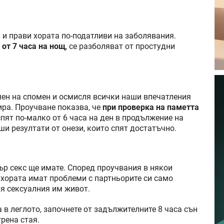
и прави хората по-податливи на заболявания.
 от 7 часа на нощ
, се разболяват от простудни
мен на спомен и осмисля всички наши впечатления
ира. Проучване показва, че
при проверка на паметта
пят по-малко от 6 часа на ден в продължение на
ши резултати от онези, които спят достатъчно.
ър секс ще имате. Според проучвания в някои
 хората имат проблеми с партньорите си само
я сексуалния им живот.
а в леглото, започнете от задължителните 8 часа сън
трена стая.