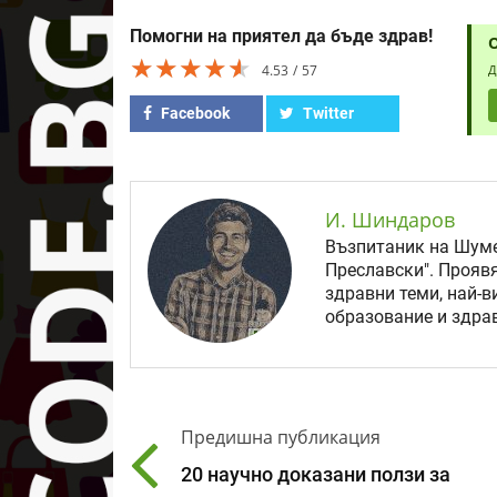
Помогни на приятел да бъде здрав!
★★★★★
★★★★★
★★★★★
4.53
57
Д
Facebook
Twitter
И. Шиндаров
Възпитаник на Шуме
Преславски". Прояв
здравни теми, най-в
образование и здрав
Предишна публикация
20 научно доказани ползи за