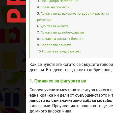
Носи добро настроение
Прави ни по-секси
Помага ни да взимаме по-добри и разумни
решения
Удължава живота
Помага ни да побеждаваме
Намалява риска от болести
Подобрява паметта
Помага за по-добър секс
Как се чувствате когато се събудите говори
деня си. Ето десет неща, които добрия ноще
1. Грижи се за фигурата ви
Според учените мечтаната фигура никога не 
една крачка ни дели от съвършенството и 
липсата на сън значително забавя метабо
килограми. Проучванията показват още, че
до много високи нива.