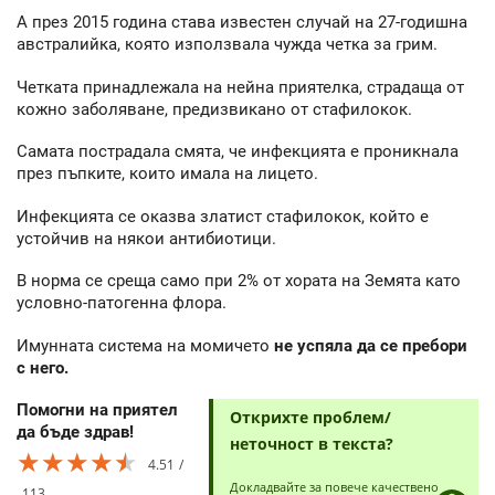
А през 2015 година става известен случай на 27-годишна
австралийка, която използвала чужда четка за грим.
Четката принадлежала на нейна приятелка, страдаща от
кожно заболяване, предизвикано от стафилокок.
Самата пострадала смята, че инфекцията е проникнала
през пъпките, които имала на лицето.
Инфекцията се оказва златист стафилокок, който е
устойчив на някои антибиотици.
В норма се среща само при 2% от хората на Земята като
условно-патогенна флора.
Имунната система на момичето
не успяла да се пребори
с него.
Помогни на приятел
Открихте проблем/
да бъде здрав!
неточност в текста?
★★★★★
★★★★★
★★★★★
4.51
Докладвайте за повече качествено
113