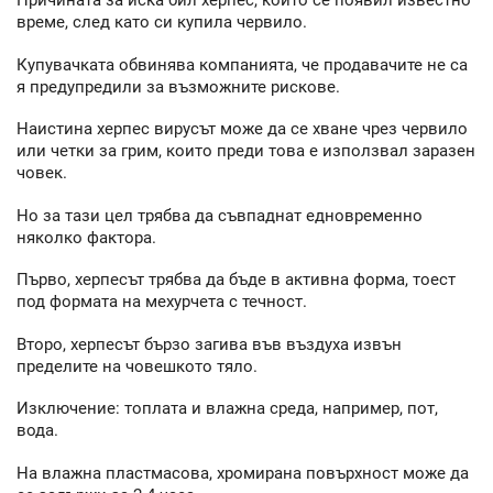
Причината за иска бил херпес, който се появил известно
време, след като си купила червило.
Купувачката обвинява компанията, че продавачите не са
я предупредили за възможните рискове.
Наистина херпес вирусът може да се хване чрез червило
или четки за грим, които преди това е използвал заразен
човек.
Но за тази цел трябва да съвпаднат едновременно
няколко фактора.
Първо, херпесът трябва да бъде в активна форма, тоест
под формата на мехурчета с течност.
Второ, херпесът бързо загива във въздуха извън
пределите на човешкото тяло.
Изключение: топлата и влажна среда, например, пот,
вода.
На влажна пластмасова, хромирана повърхност може да