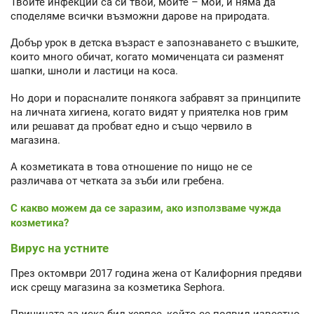
Твоите инфекции са си твои, моите – мои, и няма да
споделяме всички възможни дарове на природата.
Добър урок в детска възраст е запознаването с въшките,
които много обичат, когато момиченцата си разменят
шапки, шноли и ластици на коса.
Но дори и порасналите понякога забравят за принципите
на личната хигиена, когато видят у приятелка нов грим
или решават да пробват едно и също червило в
магазина.
А козметиката в това отношение по нищо не се
различава от четката за зъби или гребена.
С какво можем да се заразим, ако използваме чужда
козметика?
Вирус на устните
През октомври 2017 година жена от Калифорния предяви
иск срещу магазина за козметика Sephora.