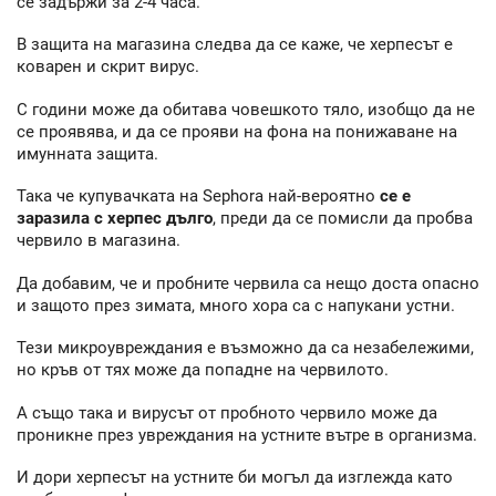
се задържи за 2-4 часа.
В защита на магазина следва да се каже, че херпесът е
коварен и скрит вирус.
С години може да обитава човешкото тяло, изобщо да не
се проявява, и да се прояви на фона на понижаване на
имунната защита.
Така че купувачката на Sephora най-вероятно
се е
заразила с херпес дълго
, преди да се помисли да пробва
червило в магазина.
Да добавим, че и пробните червила са нещо доста опасно
и защото през зимата, много хора са с напукани устни.
Тези микроувреждания е възможно да са незабележими,
но кръв от тях може да попадне на червилото.
А също така и вирусът от пробното червило може да
проникне през увреждания на устните вътре в организма.
И дори херпесът на устните би могъл да изглежда като