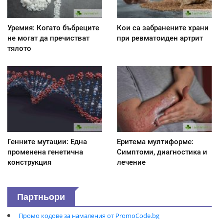
Уремия: Когато бъбреците
Кои са забранените храни
не могат да пречистват
при ревматоиден артрит
тялото
Генните мутации: Една
Еритема мултиформе:
променена генетична
Симптоми, диагностика и
конструкция
лечение
Партньори
Промо кодове за намаления от PromoCode.bg