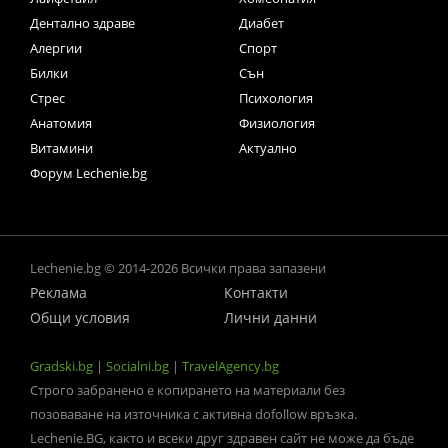
Дентално здраве
Диабет
Алергии
Спорт
Билки
Сън
Стрес
Психология
Анатомия
Физиология
Витамини
Актуално
Форум Lechenie.bg
Lechenie.bg © 2014-2026 Всички права запазени
Реклама
Контакти
Общи условия
Лични данни
Gradski.bg
|
Socialni.bg
|
TravelAgency.bg
Строго забранено е копирането на материали без
позоваване на източника с активна dofollow връзка.
Lechenie.BG, както и всеки друг здравен сайт не може да бъде