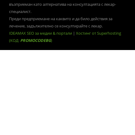
възприеман като алтернатива на консултацията с лекар-
специалист.
Преди предприемане на каквито и да било действия за
лечение, задължително се консултирайте с лекар.
IDEAMAX SEO за медии & портали
|
Хостинг от Superhosting
(КОД:
PROMOCODEBG
)