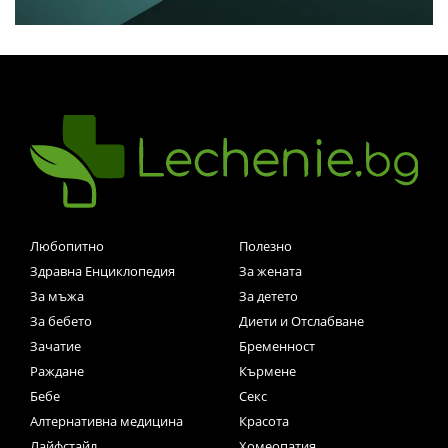
Любопитно
Полезно
Здравна Енциклопедия
За жената
За мъжа
За детето
За бебето
Диети и Отслабване
Зачатие
Бременност
Раждане
Кърмене
Бебе
Секс
Алтернативна медицина
Красота
Лайфстайл
Хомеопатия