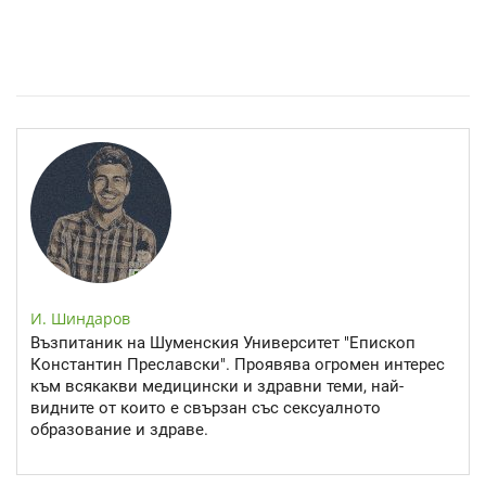
Спастичен колит: Как да разберем, че го имаме
И. Шиндаров
Възпитаник на Шуменския Университет "Епископ
Константин Преславски". Проявява огромен интерес
към всякакви медицински и здравни теми, най-
видните от които е свързан със сексуалното
образование и здраве.