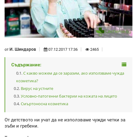
И. Шиндаров
от
07.12.2017 17:36
2465
Съдържание:
С какво можем да се заразим, ако използваме чужда
козметика?
Вирус на устните
Условно-патогенни бактерии на кожата на лицето
Смъртоносна козметика
От детството ни учат да не използваме чужди четки за
зъби и гребени.