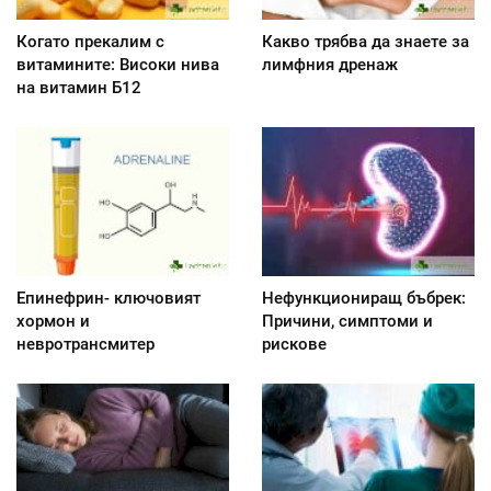
Когато прекалим с
Какво трябва да знаете за
витамините: Високи нива
лимфния дренаж
на витамин Б12
Епинефрин- ключовият
Нефункциониращ бъбрек:
хормон и
Причини, симптоми и
невротрансмитер
рискове