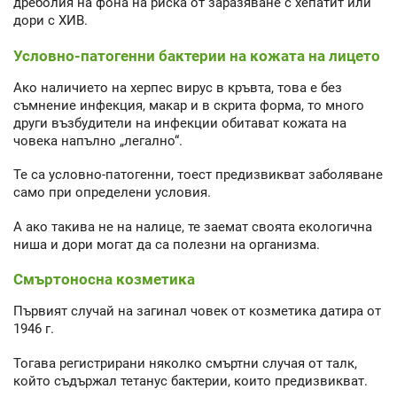
дреболия на фона на риска от заразяване с хепатит или
дори с ХИВ.
Условно-патогенни бактерии на кожата на лицето
Ако наличието на херпес вирус в кръвта, това е без
съмнение инфекция, макар и в скрита форма, то много
други възбудители на инфекции обитават кожата на
човека напълно „легално“.
Те са условно-патогенни, тоест предизвикват заболяване
само при определени условия.
А ако такива не на налице, те заемат своята екологична
ниша и дори могат да са полезни на организма.
Смъртоносна козметика
Първият случай на загинал човек от козметика датира от
1946 г.
Тогава регистрирани няколко смъртни случая от талк,
който съдържал тетанус бактерии, които предизвикват.