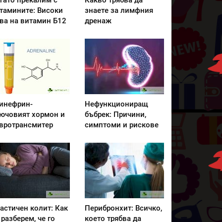
гато прекалим с
Какво трябва да
тамините: Високи
знаете за лимфния
ва на витамин Б12
дренаж
инефрин-
Нефункциониращ
ючовият хормон и
бъбрек: Причини,
вротрансмитер
симптоми и рискове
астичен колит: Как
Перибронхит: Всичко,
 разберем, че го
което трябва да