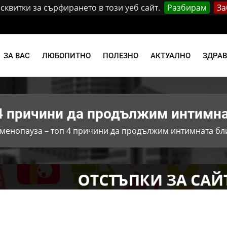
квитки за сърфирането в този уеб сайт.
Разбирам
За
и
ЗА ВАС
ЛЮБОПИТНО
ПОЛЕЗНО
АКТУАЛНО
ЗДРА
 4 причини да продължим интимн
 менопауза – топ 4 причини да продължим интимната бл