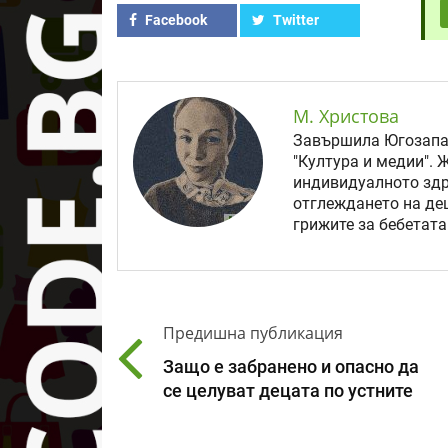
Facebook
Twitter
М. Христова
Завършила Югозапад
"Култура и медии". 
индивидуалното здр
отглеждането на дец
грижите за бебетата
Предишна публикация
Защо е забранено и опасно да
се целуват децата по устните