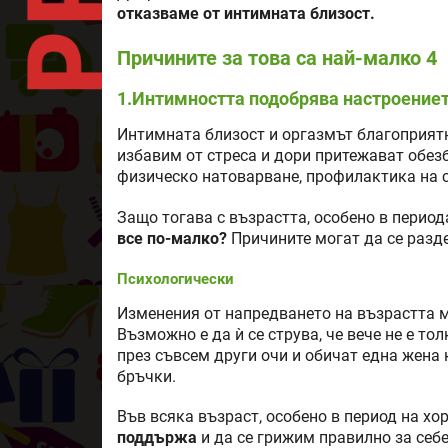
отказваме от интимната близост.
Причините за това са най-малко 4
1.Интимността подобрява настроениет
Интимната близост и оргазмът благоприятн
избавим от стреса и дори притежават обез
физическо натоварване, профилактика на 
Защо тогава с възрастта, особено в период
все по-малко?
Причините могат да се разде
Психологически
Изменения от напредването на възрастта м
Възможно е да ѝ се струва, че вече не е т
през съвсем други очи и обичат една жена к
бръчки.
Във всяка възраст, особено в период на х
поддържа
и да се грижим правилно за себе