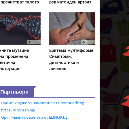
 пречистват тялото
ревматоиден артрит
нните мутации:
Еритема мултиформе:
на променена
Симптоми,
нетична
диагностика и
нструкция
лечение
Партньори
Промо кодове за намаления от PromoCode.bg
https://dryclean.bg/
Оригинална козметика от ELINOR.bg