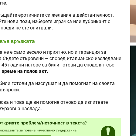
те.
ъщайте еротичните си желания в действителност.
йте нови пози, изберете играчка или лубрикант с
преди не сте опитвали.
във връзката
 не е само весело и приятно, но и гаранция за
да бъдете откровени – според италианско изследване
 45 години нагоре са били готови да споделят със
 време на полов акт.
или готови да изслушат и да помогнат на своята
въпроси.
сва и това ще ви помогне отново да изпитвате
върховна наслада.
Открихте проблем/неточност в текста?
окладвайте за повече качествено съдържание!