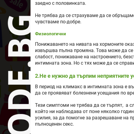
заедно с половинката.
Не трябва да се страхуваме да се обръщаме
чувстваме по-добре.
Физиологични
Понижаването на нивата на хормоните оказ
извършва пълна промяна. Това може да се
слабост, понижаване на настроението, безс
интимната зона. Но с тях може да се справ
2.Не е нужно да търпим неприятните 
В период на климакс в интимната зона е в
да се проявяват болезнени усещания по вр
Тези симптоми не трябва да се търпят, а с
който ни наблюдава от поне няколко годи
усилия, за да помогне за разрешаване на 
пълноценен секс.