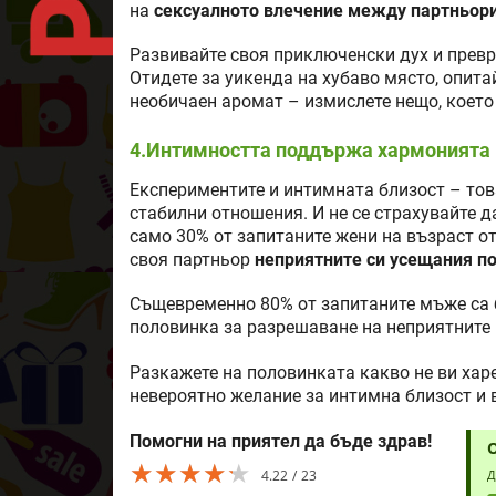
на
сексуалното влечение между партньори
Развивайте своя приключенски дух и превр
Отидете за уикенда на хубаво място, опита
необичаен аромат – измислете нещо, което 
4.Интимността поддържа хармонията 
Експериментите и интимната близост – това
стабилни отношения. И не се страхувайте 
само 30% от запитаните жени на възраст от
своя партньор
неприятните си усещания по
Същевременно 80% от запитаните мъже са б
половинка за разрешаване на неприятните 
Разкажете на половинката какво не ви харе
невероятно желание за интимна близост и 
Помогни на приятел да бъде здрав!
★★★★★
★★★★★
★★★★★
4.22
23
Д