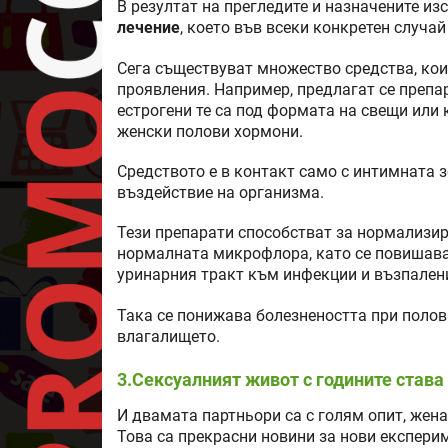
В резултат на прегледите и назначените и
лечение
, което във всеки конкретен случа
Сега съществуват множество средства, кои
проявления. Например, предлагат се препа
естрогени те са под формата на свещи или 
женски полови хормони.
Средството е в контакт само с интимната з
въздействие на организма.
Тези препарати способстват за нормализир
нормалната микрофлора, като се повишават
уринарния тракт към инфекции и възпален
Така се понижава болезнеността при полов
влагалището.
3.Сексуалният живот с годините става
И двамата партньори са с голям опит, женат
Това са прекрасни новини за нови експери