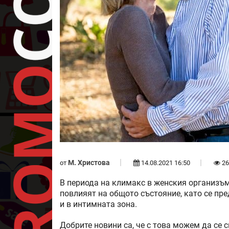
М. Христова
от
14.08.2021 16:50
26
В периода на климакс в женския организъм
повлияят на общото състояние, като се пр
и в интимната зона.
Добрите новини са, че с това можем да се