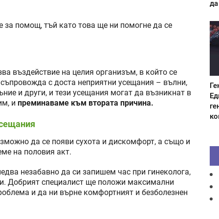
да
 за помощ, тъй като това ще ни помогне да се
ва въздействие на целия организъм, в който се
 съпровожда с доста неприятни усещания – вълни,
Ге
ъние и други, и тези усещания могат да възникнат в
Ед
им, и
преминаваме към втората причина.
ге
ко
усещания
ъзможно да се появи сухота и дискомфорт, а също и
еме на половия акт.
ледва незабавно да си запишем час при гинеколога,
ни. Добрият специалист ще положи максимални
проблема и да ни върне комфортният и безболезнен