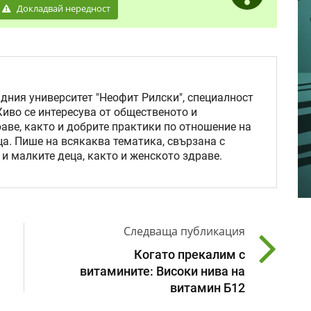
Докладвай нередност
ния университет "Неофит Рилски", специалност
Живо се интересува от общественото и
аве, както и добрите практики по отношение на
а. Пише на всякаква тематика, свързана с
 и малките деца, както и женското здраве.
Следваща публикация
Когато прекалим с
витамините: Високи нива на
витамин Б12