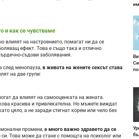
им
о и как се чувстваме
о влияят на настроението, помагат ни да се
боляващ ефект. Това е също така и отлично
сърдечно-съдови заболявания.
Ви
Си
а след менопауза,
в живота на жените сексът става
по
лят на две групи:
огат да влияят на самооценката на жената.
олкова красива и привлекателна. Но мъжете виждат
ато цяло, а не заради стегнат корем или чело без
Ур
ормонални промени,
е много важно здравето да се
бъ
 си. Това може да стане с помощта на психолог или