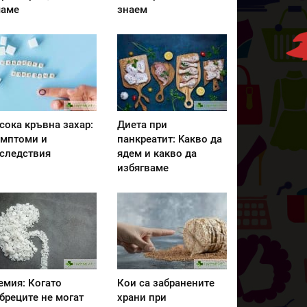
аме
знаем
сока кръвна захар:
Диета при
мптоми и
панкреатит: Kакво да
следствия
ядем и какво да
избягваме
емия: Когато
Кои са забранените
бреците не могат
храни при