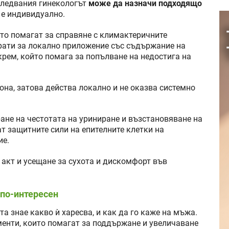
зследвания гинекологът
може да назначи подходящо
й е индивидуално.
то помагат за справяне с климактеричните
рати за локално приложение със съдържание на
крем, който помага за попълване на недостига на
она, затова действа локално и не оказва системно
ане на честотата на уриниране и възстановяване на
 защитните сили на епителните клетки на
ие.
 акт и усещане за сухота и дискомфорт във
 по-интересен
а знае какво ѝ харесва, и как да го каже на мъжа.
менти, които помагат за поддържане и увеличаване