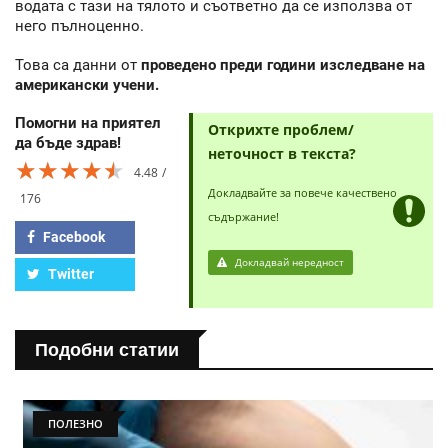
водата с тази на тялото и съответно да се използва от
него пълноценно.
Това са данни от
проведено преди години изследване на
американски учени.
Помогни на приятел
Открихте проблем/
да бъде здрав!
неточност в текста?
★★★★★
★★★★★
★★★★★
4.48
Докладвайте за повече качествено
176
съдържание!
Facebook
Докладвай нередност
Twitter
Подобни статии
ПОЛЕЗНО