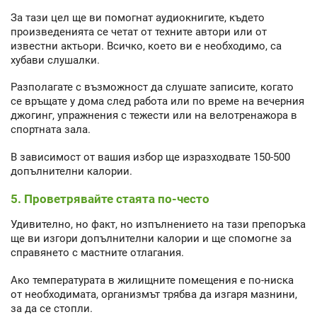
За тази цел ще ви помогнат аудиокнигите, където
произведенията се четат от техните автори или от
известни актьори. Всичко, което ви е необходимо, са
хубави слушалки.
Разполагате с възможност да слушате записите, когато
се връщате у дома след работа или по време на вечерния
джогинг, упражнения с тежести или на велотренажора в
спортната зала.
В зависимост от вашия избор ще изразходвате 150-500
допълнителни калории.
5. Проветрявайте стаята по-често
Удивително, но факт, но изпълнението на тази препоръка
ще ви изгори допълнителни калории и ще спомогне за
справянето с мастните отлагания.
Ако температурата в жилищните помещения е по-ниска
от необходимата, организмът трябва да изгаря мазнини,
за да се стопли.