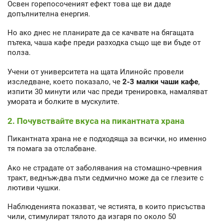
Освен горепосоченият ефект това ще ви даде
допълнителна енергия.
Но ако днес не планирате да се качвате на бягащата
пътека, чаша кафе преди разходка също ще ви бъде от
полза.
Учени от университета на щата Илинойс провели
изследване, което показало, че
2-3 малки чаши кафе
,
изпити 30 минути или час преди тренировка, намаляват
умората и болките в мускулите.
2. Почувствайте вкуса на пикантната храна
Пикантната храна не е подходяща за всички, но именно
тя помага за отслабване.
Ако не страдате от заболявания на стомашно-чревния
тракт, веднъж-два пъти седмично може да се глезите с
лютиви чушки.
Наблюденията показват, че ястията, в които присъства
чили, стимулират тялото да изгаря по около 50