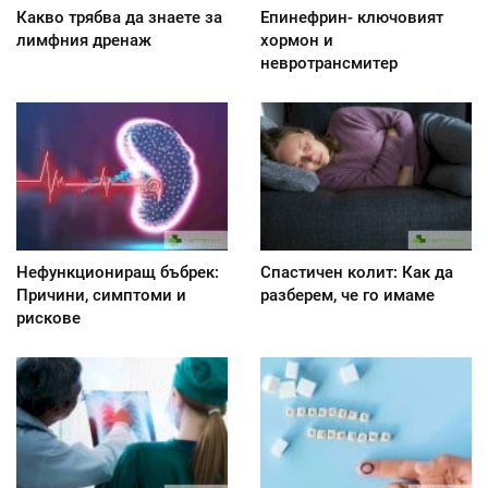
Какво трябва да знаете за
Епинефрин- ключовият
лимфния дренаж
хормон и
невротрансмитер
Нефункциониращ бъбрек:
Спастичен колит: Как да
Причини, симптоми и
разберем, че го имаме
рискове