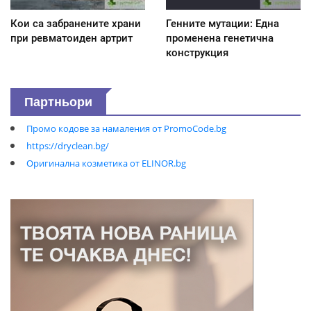
Кои са забранените храни
Генните мутации: Една
при ревматоиден артрит
променена генетична
конструкция
Партньори
Промо кодове за намаления от PromoCode.bg
https://dryclean.bg/
Оригинална козметика от ELINOR.bg