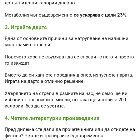
допълнителни калории дневно.
Метаболизмът същевременно
се ускорява с цели 23%.
3. Играйте дартс
Една от основните причини за натрупване на излишни
килограми е стресът.
Повечето хора не съумяват да се справят с него и просто
го изяждат.
Вместо да си хапнете поредния дюнер, изпуснете парата.
Играта на дартс е отлично решение.
Хвърлянето на стрели в рамките на час, не само ще ви
избави от тревожните мисли, но така ще изгорите 200
калории, без да се усетите.
4. Четете литературни произведения
Пред дилема сте дали да прочете книга или да отидете на
фитнес? Четете и тренирайте едновременно.