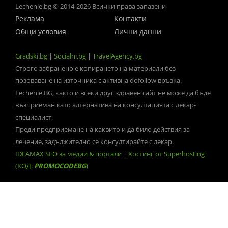
Lechenie.bg © 2014-2026 Всички права запазени
Реклама
Контакти
Общи условия
Лични данни
Gradski.bg
|
Socialni.bg
|
TravelAgency.bg
Строго забранено е копирането на материали без
позоваване на източника с активна dofollow връзка.
Lechenie.BG, както и всеки друг здравен сайт не може да бъде
възприеман като алтернатива на консултацията с лекар-
специалист.
Преди предприемане на каквито и да било действия за
лечение, задължително се консултирайте с лекар.
IDEAMAX SEO за медии & портали
|
Хостинг от Superhosting
(КОД:
PROMOCODEBG
)