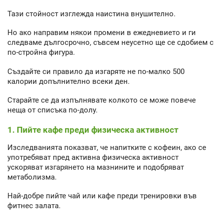
Тази стойност изглежда наистина внушително.
Но ако направим някои промени в ежедневието и ги
следваме дългосрочно, съвсем неусетно ще се сдобием с
по-стройна фигура.
Създайте си правило да изгаряте не по-малко 500
калории допълнително всеки ден.
Старайте се да изпълнявате колкото се може повече
неща от списъка по-долу.
1. Пийте кафе преди физическа активност
Изследванията показват, че напитките с кофеин, ако се
употребяват пред активна физическа активност
ускоряват изгарянето на мазнините и подобряват
метаболизма.
Най-добре пийте чай или кафе преди тренировки във
фитнес залата.