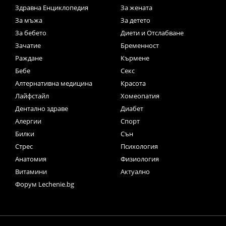
Здравна Енциклопедия
За жената
За мъжа
За детето
За бебето
Диети и Отслабване
Зачатие
Бременност
Раждане
Кърмене
Бебе
Секс
Алтернативна медицина
Красота
Лайфстайл
Хомеопатия
Дентално здраве
Диабет
Алергии
Спорт
Билки
Сън
Стрес
Психология
Анатомия
Физиология
Витамини
Актуално
Форум Lechenie.bg