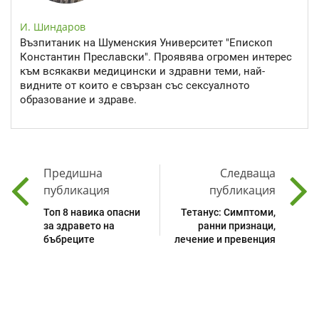
И. Шиндаров
Възпитаник на Шуменския Университет "Епископ
Константин Преславски". Проявява огромен интерес
към всякакви медицински и здравни теми, най-
видните от които е свързан със сексуалното
образование и здраве.
Предишна
Следваща
публикация
публикация
Топ 8 навика опасни
Тетанус: Симптоми,
за здравето на
ранни признаци,
бъбреците
лечение и превенция