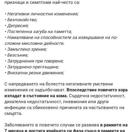
признаци и симптоми най-често са:
• Негативни личностни изменения;
• Безпокойство;
• Депресия;
• Постепенна загуба на паметта;
• Намаляване на способностите за извършване на по-
сложни мисловни дейности.
• Замъглено зрение;
• Безсъние;
• Затруднения при говорене;
• Затруднено преглъщане;
• Внезапни резки движения;
С напредването на болестта негативните умствени
изменения се задълбочават.
Впоследствие повечето хора
изпадат в състояние на кома.
Сърдечна недостатъчност,
дихателна недостатъчност, пневмония или други
инфекции са обикновено причината за настъпването на
смъртта.
Заболяването в повечето случаи се развива
в рамките на
7 месеца и достига крайната си фаза също в рамките на