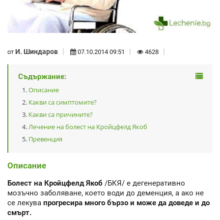
И. Шиндаров
от
07.10.2014 09:51
4628
Съдържание:
Описание
Какви са симптомите?
Какви са причините?
Лечение на болест на Кройцфелд Якоб
Превенция
Описание
Болест на Кройцфелд Якоб
/БКЯ/ е дегенеративно
мозъчно заболяване, което води до деменция, а ако не
се лекува
прогресира много бързо и може да доведе и до
смърт.