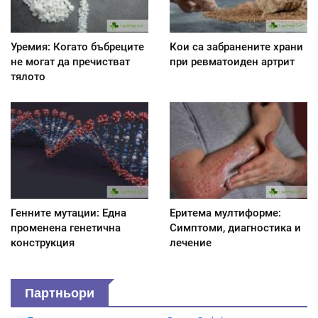
Уремия: Когато бъбреците
Кои са забранените храни
не могат да пречистват
при ревматоиден артрит
тялото
Генните мутации: Една
Еритема мултиформе:
променена генетична
Симптоми, диагностика и
конструкция
лечение
Партньори