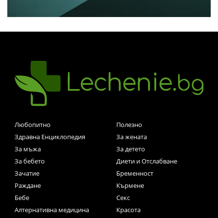
Любопитно
Полезно
Здравна Енциклопедия
За жената
За мъжа
За детето
За бебето
Диети и Отслабване
Зачатие
Бременност
Раждане
Кърмене
Бебе
Секс
Алтернативна медицина
Красота