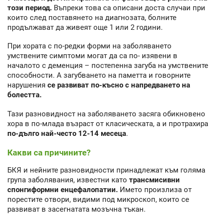
този период.
Въпреки това са описани доста случаи при
които след поставянето на диагнозата, болните
продължават да живеят още 1 или 2 години.
При хората с по-редки форми на заболяването
умствените симптоми могат да са по- изявени в
началото с деменция – постепенна загуба на умствените
способности. А загубването на паметта и говорните
нарушения
се развиват по-късно с напредването на
болестта.
Тази разновидност на заболяването засяга обикновено
хора в по-млада възраст от класическата, а и протрахира
по-дълго най-често 12-14 месеца
.
Какви са причините?
БКЯ и нейните разновидности принадлежат към голяма
група заболявания, известни като
трансмисивни
спонгиформни енцефалопатии.
Името произлиза от
порестите отвори, видими под микроскоп, които се
развиват в засегнатата мозъчна тъкан.