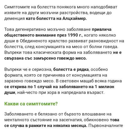
Симптомите на болестта понякога много наподобяват
изявите на други мозъчни разстройства, водещи до
деменция
като болестта на Алцхаймер.
Това дегенеративно мозъчно заболяване
привлича
общественото внимание през 1990 г.
, когато няколко
души в Обединеното кралство развиват разновидност на
болестта, след консумацията на месо от болни говеда.
Въпреки това класическата форма на заболяването
не е
свързана със замърсено говеждо месо.
Въпреки че е сериозна,
болестта е рядка
, особено
формата, която се причинява от консумацията на
заразено говеждо месо. В световен мащаб всяка година
се открива по 1 случай на заболяването на 1 милион
души
, най-често при хора в напреднала възраст.
Какви са симптомите?
Заболяването е белязано от бързото влошаване на
менталното състояние на засегнатия, обикновено
това
се случва в рамките на няколко месеца.
Първоначалните