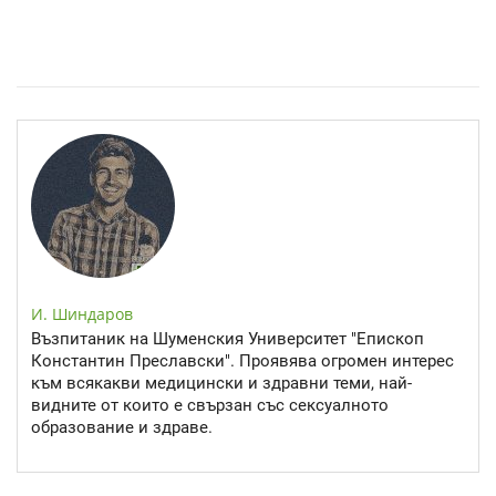
Епинефрин- ключовият хормон и невротрансмитер
И. Шиндаров
Възпитаник на Шуменския Университет "Епископ
Константин Преславски". Проявява огромен интерес
към всякакви медицински и здравни теми, най-
видните от които е свързан със сексуалното
образование и здраве.