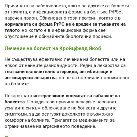
Причината за заболяването, както за другите от болести
от групата, е инфекциозната форма на белтъка PrPSc ,
наречен прион. Обикновено този протеин, когато е в
нормалната си форма PrPC не е вреден за тъканите на
тялото
, но когато е в инфекциозна форма сее
опустошение в обичайните биологични процеси.
Лечение на болест на Кройцфелд Якоб
Не съществува ефективно лечение на болестта или на
някоя от нейните разновидности. Редица лекарства са
тествани включително стероиди, антибиотици и
антивирусни лекарства
, но не са повлияли положително
на болните.
Лекарствата
интерлевкини спомагат за забавяне на
болестта
. Поради тази причина лекарите насочват
усилията си към облекчаване на болката и другите
симптоми, за да осигурят доколкото е възможно
комфорт на болните. Прилагат се медикаменти за
ограничаване на агресивното поведение.