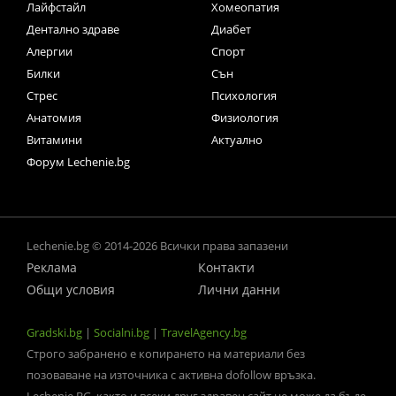
Лайфстайл
Хомеопатия
Дентално здраве
Диабет
Алергии
Спорт
Билки
Сън
Стрес
Психология
Анатомия
Физиология
Витамини
Актуално
Форум Lechenie.bg
Lechenie.bg © 2014-2026 Всички права запазени
Реклама
Контакти
Общи условия
Лични данни
Gradski.bg
|
Socialni.bg
|
TravelAgency.bg
Строго забранено е копирането на материали без
позоваване на източника с активна dofollow връзка.
Lechenie.BG, както и всеки друг здравен сайт не може да бъде