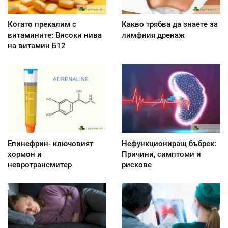
Когато прекалим с
Какво трябва да знаете за
витамините: Високи нива
лимфния дренаж
на витамин Б12
Епинефрин- ключовият
Нефункциониращ бъбрек:
хормон и
Причини, симптоми и
невротрансмитер
рискове