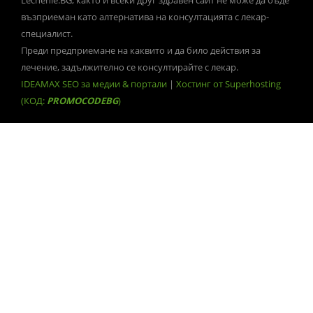
възприеман като алтернатива на консултацията с лекар-
специалист.
Преди предприемане на каквито и да било действия за
лечение, задължително се консултирайте с лекар.
IDEAMAX SEO за медии & портали
|
Хостинг от Superhosting
(КОД:
PROMOCODEBG
)