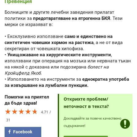
Превенция
Болниците и другите лечебни заведения прилагат
политики за
предотвратяване на ятрогенна БКЯ
. Тези
мерки се изразяват в:
• Ексклузивно използване
само и единствено на
синтетичен човешки хормон на растежа
, а не от вида
секретиран от човешката хипофиза.
•
Унищожаване на хирургическите инструменти
,
използвани при операция на мозъка или нервната тъкан
на някой с доказана или подозирана
болест на
Кройцфелд Якоб
.
• Използването на инструменти за
еднократна употреба
за извършване на лумбални пункции.
Помогни на приятел
Открихте проблем/
да бъде здрав!
неточност в текста?
★★★★★
★★★★★
★★★★★
4.71
Докладвайте за повече качествено
31
съдържание!
Facebook