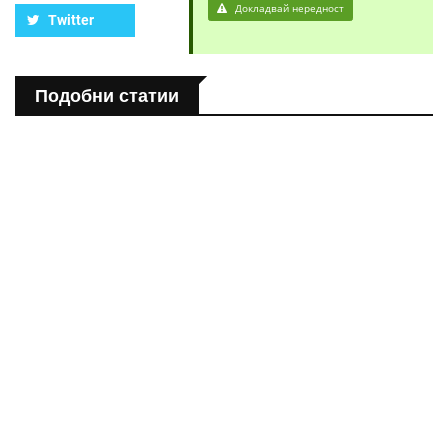
Докладвай нередност
Twitter
Подобни статии
ЗДРАВНА ЕНЦИКЛОПЕДИЯ
Епинефрин- ключовият хормон и невротрансмитер
ЗДРАВНА ЕНЦИКЛОПЕДИЯ