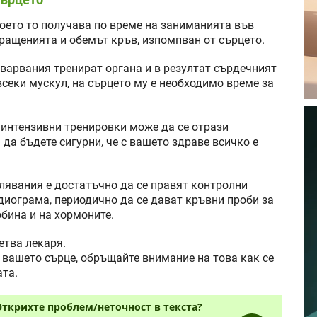
оето то получава по време на заниманията във
кращенията и обемът кръв, изпомпван от сърцето.
варвания тренират органа и в резултат сърдечният
 всеки мускул, на сърцето му е необходимо време за
 интензивни тренировки може да се отрази
 да бъдете сигурни, че с вашето здраве всичко е
.
лявания е достатъчно да се правят контролни
диограма, периодично да се дават кръвни проби за
бина и на хормоните.
етва лекаря.
 вашето сърце, обръщайте внимание на това как се
ата.
Открихте проблем/неточност в текста?