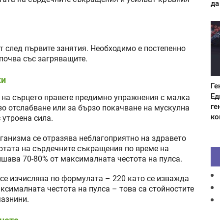
да
т след първите занятия. Необходимо е постепенно
апочва със загряващите.
ки
Ге
Ед
 на сърцето правете предимно упражнения с малка
ге
зо отслабване или за бързо покачване на мускулна
ко
 утроена сила.
ганизма се отразява неблагоприятно на здравето
тотата на сърдечните съкращения по време на
шава 70-80% от максималната честота на пулса.
се изчислява по формулата – 220 като се изважда
аксималната честота на пулса – това са стойностите
мазнини.