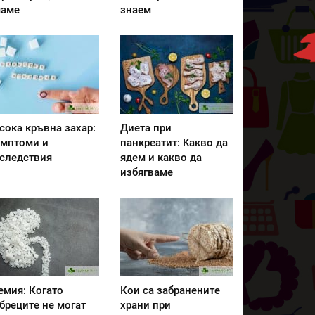
аме
знаем
сока кръвна захар:
Диета при
мптоми и
панкреатит: Kакво да
следствия
ядем и какво да
избягваме
емия: Когато
Кои са забранените
бреците не могат
храни при