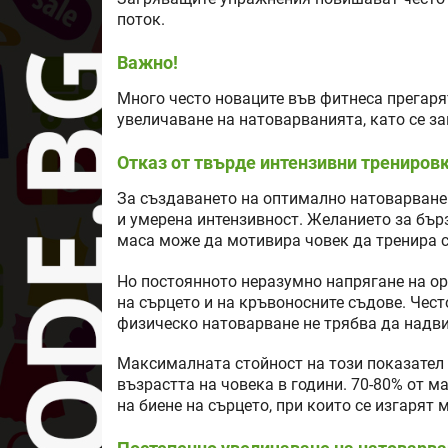
поток.
Важно!
Много често новаците във фитнеса прегаря
увеличаване на натоварванията, като се з
Отказ от твърде интензивни трениров
За създаването на оптимално натоварване
и умерена интензивност. Желанието за бър
маса може да мотивира човек да тренира с
Но постоянното неразумно напрягане на ор
на сърцето и на кръвоносните съдове. Чес
физическо натоварване не трябва да надви
Максималната стойност на този показател 
възрастта на човека в години. 70-80% от м
на биене на сърцето, при които се изгарят 