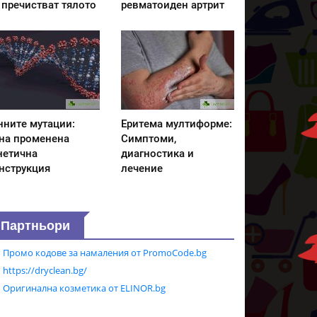
 пречистват тялото
ревматоиден артрит
нните мутации:
Еритема мултиформе:
на променена
Симптоми,
нетична
диагностика и
нструкция
лечение
Партньори
Промо кодове за намаления от PromoCode.bg
https://dryclean.bg/
Оригинална козметика от ELINOR.bg