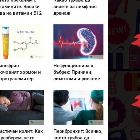
гато прекалим с
Какво трябва да
тамините: Високи
знаете за лимфния
ва на витамин Б12
дренаж
инефрин-
Нефункциониращ
ючовият хормон и
бъбрек: Причини,
вротрансмитер
симптоми и рискове
астичен колит: Как
Перибронхит: Всичко,
 разберем, че го
което трябва да