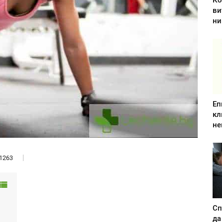
Ко
ви
ни
Еп
кл
не
1263
Сп
да