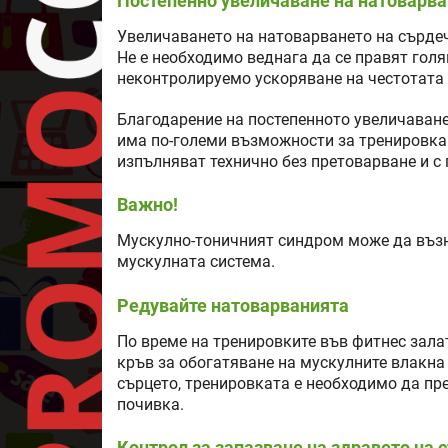
Постепенно увеличаване на натоварв
Увеличаването на натоварването на сърдеч
Не е необходимо веднага да се правят гол
неконтролируемо ускоряване на честотата 
Благодарение на постепенното увеличаване
има по-големи възможности за тренировка.
изпълняват технично без претоварване и с
Важно!
Мускулно-тоничният синдром може да възн
мускулната система.
Редувайте натоварванията
По време на тренировките във фитнес зала
кръв за обогатяване на мускулните влакна 
сърцето, тренировката е необходимо да пр
почивка.
Контрол за запазване на здравето на 