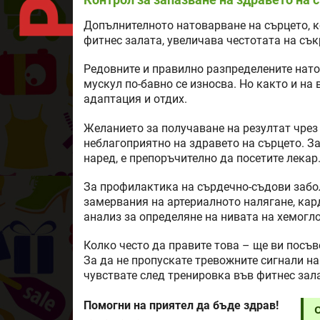
Допълнителното натоварване на сърцето, к
фитнес залата, увеличава честотата на съ
Редовните и правилно разпределените нато
мускул по-бавно се износва. Но както и на
адаптация и отдих.
Желанието за получаване на резултат чрез
неблагоприятно на здравето на сърцето. За
наред, е препоръчително да посетите лекар
За профилактика на сърдечно-съдови забо
замервания на артериалното налягане, кар
анализ за определяне на нивата на хемогло
Колко често да правите това – ще ви посъв
За да не пропускате тревожните сигнали на
чувствате след тренировка във фитнес зал
Помогни на приятел да бъде здрав!