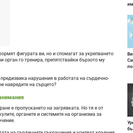
им
ормят фигурата ви, но и спомагат за укрепването
Ви
и орган го тренира, препятствайки бързото му
Си
по
 предизвика нарушения в работата на сърдечно-
 не навредите на сърцето?
занимания
ране е пропускането на загрявката. Но тя е от
улите, органите и системите на организма за
ючение.
Ур
бъ
ата на сърдечните съкращения и усилват кръвния