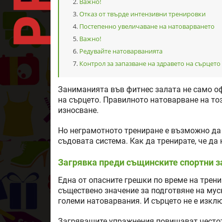
Важно!
Отказ от твърде интензивни тренировки
Постепенно увеличаване на натоварването
Важно!
Редувайте натоварванията
Контрол за запазване на здравето на сърцето
Заниманията във фитнес залата не само оф
на сърцето. Правилното натоварване на тоз
износване.
Но неграмотното трениране е възможно да
съдовата система. Как да тренирате, че да
Загрявка преди същинските спортни 
Една от опасните грешки по време на трени
съществено значение за подготвяне на муск
големи натоварвания. И сърцето не е изкл
Загряващите упражнения повишават честот