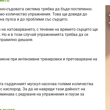
ането
но-съдовата система трябва да бъде постепенно.
ямо количество упражнения. Това ще доведе до
на пулса и до проблеми със сърцето.
 на натоварването, с течение на времето сърцето ще
 Но и в този случай упражненията трябва да се
 правилно дишане.
икне при интензивни тренировки и претоварване на
та сърдечният мускул насочва големи количества
с кислород. За да не навреди тази дейност на
еминава с редуване на упражнения и паузи за
сърцето