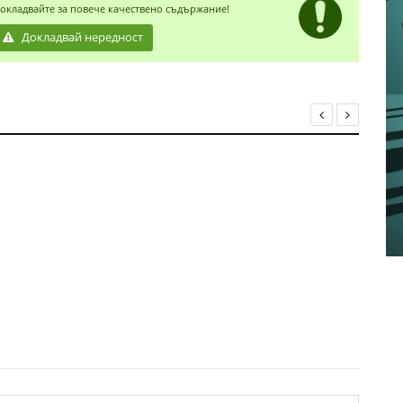
окладвайте за повече качествено съдържание!
Докладвай нередност