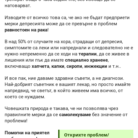
натоварват.
Изводите от всичко това са, че ако не бъдат предприети
мерки депресията може да се превърне в проблем
равностоен на рака
!
В над 50% от случаите на хора, страдащи от депресия,
симптомите са леки или напреднали и следователно не е
нужно непременно да се ходи на
терапии
, да се живее в
лишения или пък да имате
специално хранене
,
включващо
хапчета
,
капки
,
сиропи
,
инжекции
и т.н..
И все пак, ние даваме здравни съвети, а не диагнози.
Най-добрият съветник е вашият лекар, но просто имайте
напредвид, че светът, в който живеем има всичко, от
което се нуждаем.
Човешката природа е такава, че ни позволява чрез
правилните мерки да се
самолекуваме
без значение от
проблема!
Помогни на приятел
Открихте проблем/