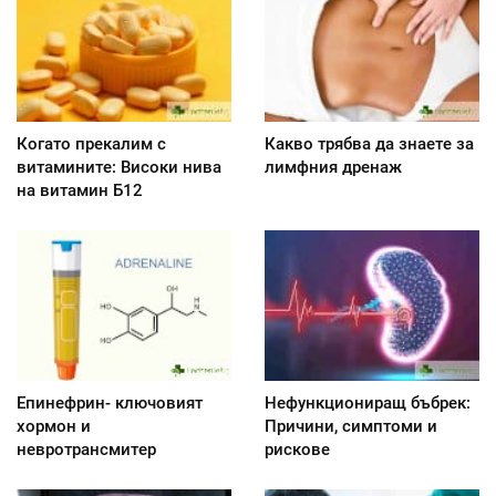
Когато прекалим с
Какво трябва да знаете за
витамините: Високи нива
лимфния дренаж
на витамин Б12
Епинефрин- ключовият
Нефункциониращ бъбрек:
хормон и
Причини, симптоми и
невротрансмитер
рискове