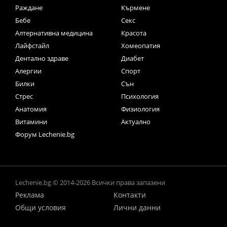
Раждане
Кърмене
Бебе
Секс
Алтернативна медицина
Красота
Лайфстайл
Хомеопатия
Дентално здраве
Диабет
Алергии
Спорт
Билки
Сън
Стрес
Психология
Анатомия
Физиология
Витамини
Актуално
Форум Lechenie.bg
Lechenie.bg © 2014-2026 Всички права запазени
Реклама
Контакти
Общи условия
Лични данни