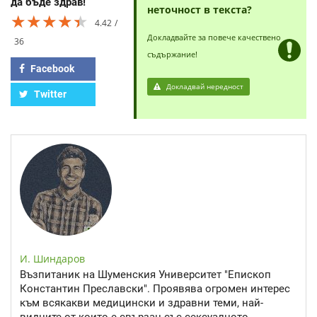
да бъде здрав!
неточност в текста?
★★★★★
★★★★★
★★★★★
4.42
Докладвайте за повече качествено
36
съдържание!
Facebook
Докладвай нередност
Twitter
И. Шиндаров
Възпитаник на Шуменския Университет "Епископ
Константин Преславски". Проявява огромен интерес
към всякакви медицински и здравни теми, най-
видните от които е свързан със сексуалното