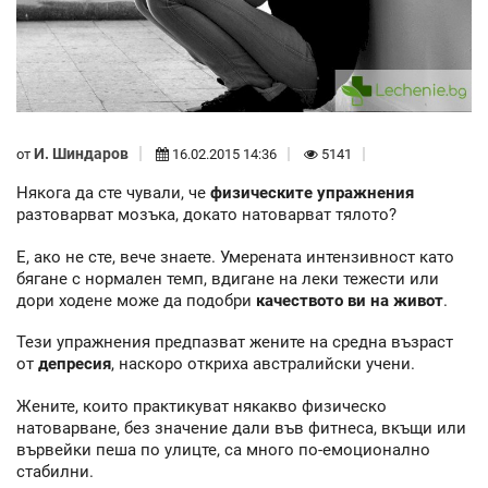
И. Шиндаров
от
16.02.2015 14:36
5141
Някога да сте чували, че
физическите упражнения
разтоварват мозъка, докато натоварват тялото?
Е, ако не сте, вече знаете. Умерената интензивност като
бягане с нормален темп, вдигане на леки тежести или
дори ходене може да подобри
качеството ви на живот
.
Тези упражнения предпазват жените на средна възраст
от
депресия
, наскоро откриха австралийски учени.
Жените, които практикуват някакво физическо
натоварване, без значение дали във фитнеса, вкъщи или
вървейки пеша по улицте, са много по-емоционално
стабилни.