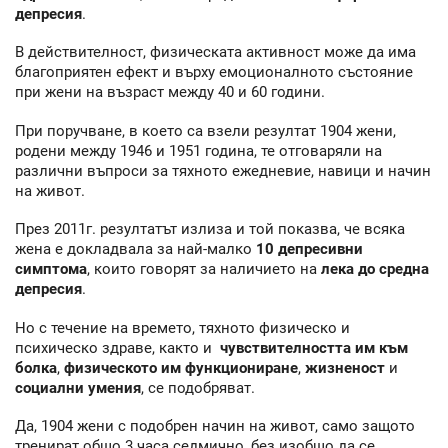
депресия
.
В действителност, физическата активност може да има
благоприятен ефект и върху емоционалното състояние
при жени на възраст между 40 и 60 години.
При поручване, в което са взели резултат 1904 жени,
родени между 1946 и 1951 година, те отговаряли на
различни въпроси за тяхното ежедневие, навици и начин
на живот.
През 2011г. резултатът излиза и той показва, че всяка
жена е докладвала за най-малко
10 депресивни
симптома
, които говорят за наличието на
лека до средна
депресия
.
Но с течение на времето, тяхното физическо и
психическо здраве, както и
чувствителността им към
болка
,
физическото им функциониране
,
жизненост
и
социални умения
, се подобряват.
Да, 1904 жени с подобрен начин на живот, само защото
тренират общо 3 часа седмично, без изобщо да се