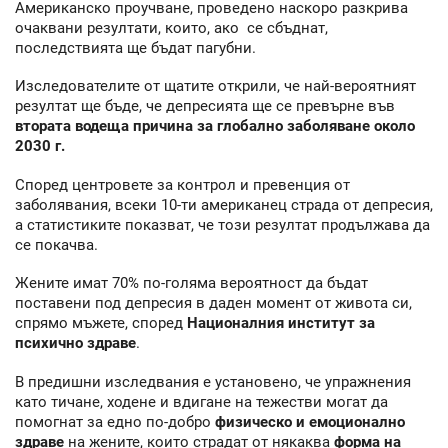
Американско проучване, проведено наскоро разкрива
очаквани резултати, които, ако се сбъднат,
последствията ще бъдат пагубни.
Изследователите от щатите открили, че най-вероятният
резултат ще бъде, че депресията ще се превърне във
втората водеща причина за глобално заболяване около
2030 г.
Според центровете за контрол и превенция от
заболявания, всеки 10-ти американец страда от депресия,
а статистиките показват, че този резултат продължава да
се покачва.
Жените имат 70% по-голяма вероятност да бъдат
поставени под депресия в даден момент от живота си,
спрямо мъжете, според
Националния институт за
психично здраве
.
В предишни изследвания е установено, че упражнения
като тичане, ходене и вдигане на тежестви могат да
помогнат за едно по-добро
физическо и емоционално
здраве
на жените, които страдат от някаква
форма на