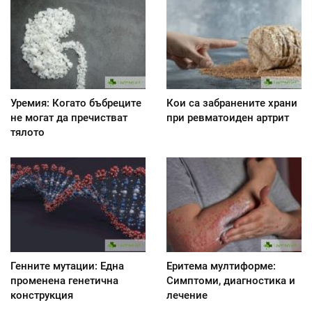
Уремия: Когато бъбреците
Кои са забранените храни
не могат да пречистват
при ревматоиден артрит
тялото
Генните мутации: Една
Еритема мултиформе:
променена генетична
Симптоми, диагностика и
конструкция
лечение