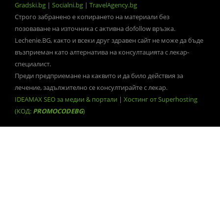
Gradski.bg
|
Socialni.bg
|
TravelAgency.bg
Строго забранено е копирането на материали без
позоваване на източника с активна dofollow връзка.
Lechenie.BG, както и всеки друг здравен сайт не може да бъде
възприеман като алтернатива на консултацията с лекар-
специалист.
Преди предприемане на каквито и да било действия за
лечение, задължително се консултирайте с лекар.
IDEAMAX SEO за медии & портали
|
Хостинг от Superhosting
(КОД:
PROMOCODEBG
)