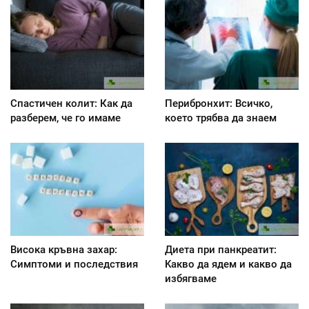
Спастичен колит: Как да
Перибронхит: Всичко,
разберем, че го имаме
което трябва да знаем
Висока кръвна захар:
Диета при панкреатит:
Симптоми и последствия
Kакво да ядем и какво да
избягваме