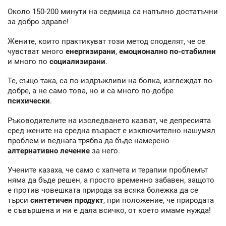
Около 150-200 минути на седмица са напълно достатъчни
за добро здраве!
Жените, които практикуват този метод споделят, че се
чувстват много
енергизирани
,
емоционално по-стабилни
и много по
социализирани
.
Те, също така, са по-издръжливи на болка, изглеждат по-
добре, а не само това, но и са много по-добре
психически
.
Ръководителите на изследването казват, че депресията
сред жените на средна възраст е изключително нашумял
проблем и веднага трябва да бъде намерено
алтернативно лечение
за него.
Учените казаха, че само с хапчета и терапии проблемът
няма да бъде решен, а просто временно забавен, защото
е против човешката природа за всяка болежка да се
търси
синтетичен продукт
, при положение, че природата
е съвършена и ни е дала всичко, от което имаме нужда!