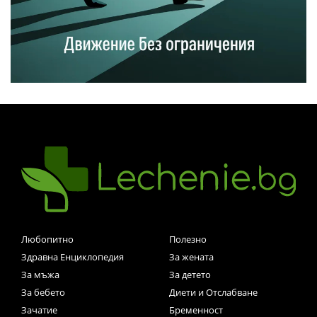
Любопитно
Полезно
Здравна Енциклопедия
За жената
За мъжа
За детето
За бебето
Диети и Отслабване
Зачатие
Бременност