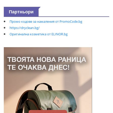
Партньори
Промо кодове за намаления от PromoCode.bg
https://dryclean.bg/
Оригинална козметика от ELINOR.bg