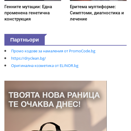
Генните мутации: Една
Еритема мултиформе:
променена генетична
Симптоми, диагностика и
конструкция
лечение
Партньори
Промо кодове за намаления от PromoCode.bg
https://dryclean.bg/
Оригинална козметика от ELINOR.bg