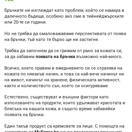
Бръчките ни изглеждат като проблем, който се намира в
далечното бъдеще, особено ако сме в тийнейджърските
или 20-те си години.
Но не трябва да омаловажаваме перспективата от поява
на бръчки, тъй като тя бързо ще ни застигне.
Трябва да започнем да се грижим от рано за кожата си,
за да забавим
появата на бръчки
възможно най-много.
Всичко, което правим в ежедневието си се отразява на
кожата по някакъв начин, а това са най-вече начинът ни
на живот, начинът на хранене, физическата активност,
както и количеството сън, което си осигуряваме.
Естествено, съществуват и външни фактори като
използването на продукти, които удължават красотата и
блясъка на нашата кожа, в същото време забавяйки
появата на бръчки.
Един такъв продукт са кремовете за лице. С помощта на
експертите от
MySense.bg
ще ви представим причините,