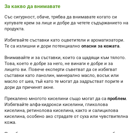
За какво да внимавате
Със сигурност, обаче, трябва да внимавате когато си
купувате крем за лице и добре да четете съдържанието на
продукта.
Избягвайте съставки като оцветители и ароматизатори.
Те са излишни и дори потенциално
опасни за кожата
.
Внимавайте и за съставки, които са щадящи към тялото.
Това, което е добре за него, не винаги е добре и за
лицето ви. Повече експерти съветват да се избягват
съставки като ланолин, минерално масло, восък или
масло от шеа, тъй като те могат да задръстват порите и
дори да причинят акне.
Прекалено многото киселини също могат да са
проблем
.
Избягвайте алфа-хидрокси киселини, гликолова
киселина, ретинолова киселина, както и салицилова
киселина, особено ако страдате от суха или чувствителна
кожа.