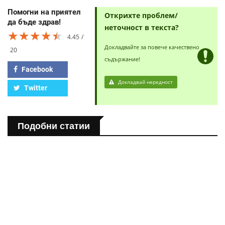
Помогни на приятел
Открихте проблем/
да бъде здрав!
неточност в текста?
★★★★★
★★★★★
★★★★★
4.45
Докладвайте за повече качествено
20
съдържание!
Facebook
Докладвай нередност
Twitter
Подобни статии
ПОЛЕЗНО