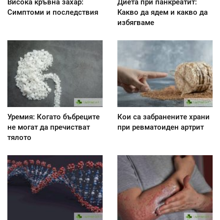
Висока кръвна захар:
Диета при панкреатит:
Симптоми и последствия
Kакво да ядем и какво да
избягваме
Уремия: Когато бъбреците
Кои са забранените храни
не могат да пречистват
при ревматоиден артрит
тялото