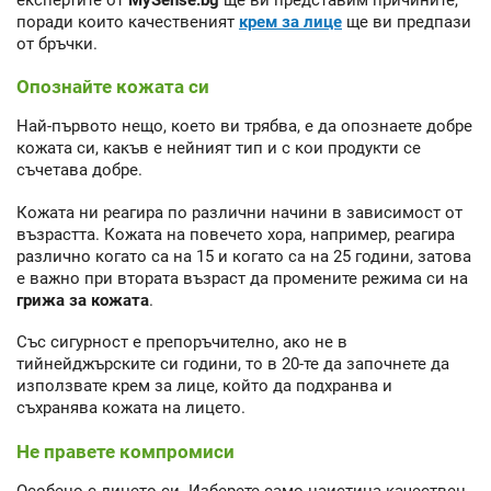
поради които качественият
крем за лице
ще ви предпази
от бръчки.
Опознайте кожата си
Най-първото нещо, което ви трябва, е да опознаете добре
кожата си, какъв е нейният тип и с кои продукти се
съчетава добре.
Кожата ни реагира по различни начини в зависимост от
възрастта. Кожата на повечето хора, например, реагира
различно когато са на 15 и когато са на 25 години, затова
е важно при втората възраст да промените режима си на
грижа за кожата
.
Със сигурност е препоръчително, ако не в
тийнейджърските си години, то в 20-те да започнете да
използвате крем за лице, който да подхранва и
съхранява кожата на лицето.
Не правете компромиси
Особено с лицето си. Изберете само наистина качествен