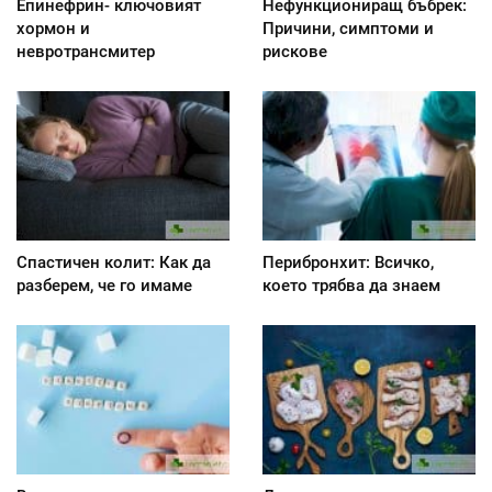
Епинефрин- ключовият
Нефункциониращ бъбрек:
хормон и
Причини, симптоми и
невротрансмитер
рискове
Спастичен колит: Как да
Перибронхит: Всичко,
разберем, че го имаме
което трябва да знаем