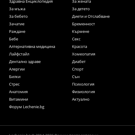
Здравна Енциклопедия
За жената
За мъжа
За детето
За бебето
Диети и Отслабване
Зачатие
Бременност
Раждане
Кърмене
Бебе
Секс
Алтернативна медицина
Красота
Лайфстайл
Хомеопатия
Дентално здраве
Диабет
Алергии
Спорт
Билки
Сън
Стрес
Психология
Анатомия
Физиология
Витамини
Актуално
Форум Lechenie.bg