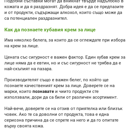
Подобни съставки могат да вникнат твърде надълбоко в
кожата и да я раздразнят. Добра идея е да се предпазите
и от продукти, съдържащи алкохол, които също може да
са потенциален раздразнител.
Как да познаете хубавия крем за лице
Има няколко белега, за които да се оглеждате при избора
на крем за лице.
Цената със сигурност е важен фактор. Един хубав крем за
лице няма да е евтин, но и със сигурност не трябва да е
най-скъпият на пазара.
Производителят също е важен белег, по който ще
познаете качественият крем за лице. Доверете се на
марки, които
познавате
и чиито продукти сте
използвали, дори да са били от различен асортимент.
Най-вече, доверете се на отзив от приятелка или близък
човек. Ако те са доволни от продукта, това е една
сериозна причина да се спрете на него и да го опитате
върху своята кожа.