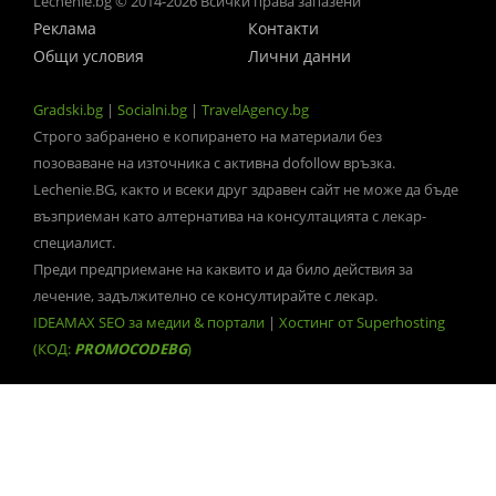
Lechenie.bg © 2014-2026 Всички права запазени
Реклама
Контакти
Общи условия
Лични данни
Gradski.bg
|
Socialni.bg
|
TravelAgency.bg
Строго забранено е копирането на материали без
позоваване на източника с активна dofollow връзка.
Lechenie.BG, както и всеки друг здравен сайт не може да бъде
възприеман като алтернатива на консултацията с лекар-
специалист.
Преди предприемане на каквито и да било действия за
лечение, задължително се консултирайте с лекар.
IDEAMAX SEO за медии & портали
|
Хостинг от Superhosting
(КОД:
PROMOCODEBG
)