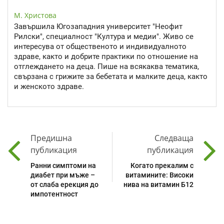
М. Христова
Завършила Югозападния университет "Неофит
Рилски", специалност "Култура и медии". Живо се
интересува от общественото и индивидуалното
здраве, както и добрите практики по отношение на
отглеждането на деца. Пише на всякаква тематика,
свързана с грижите за бебетата и малките деца, както
и женското здраве.
Предишна
Следваща
публикация
публикация
Ранни симптоми на
Когато прекалим с
диабет при мъже –
витамините: Високи
от слаба ерекция до
нива на витамин Б12
импотентност