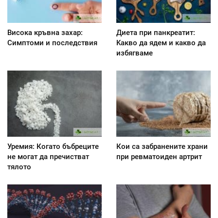
Висока кръвна захар:
Диета при панкреатит:
Симптоми и последствия
Kакво да ядем и какво да
избягваме
Уремия: Когато бъбреците
Кои са забранените храни
не могат да пречистват
при ревматоиден артрит
тялото