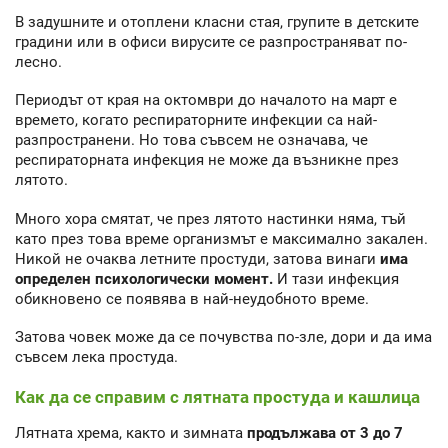
В задушните и отоплени класни стая, групите в детските
градини или в офиси вирусите се разпространяват по-
лесно.
Периодът от края на октомври до началото на март е
времето, когато респираторните инфекции са най-
разпространени. Но това съвсем не означава, че
респираторната инфекция не може да възникне през
лятото.
Много хора смятат, че през лятото настинки няма, тъй
като през това време организмът е максимално закален.
Никой не очаква летните простуди, затова винаги
има
определен психологически момент.
И тази инфекция
обикновено се появява в най-неудобното време.
Затова човек може да се почувства по-зле, дори и да има
съвсем лека простуда.
Как да се справим с лятната простуда и кашлица
Лятната хрема, както и зимната
продължава от 3 до 7