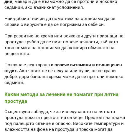
дни
, макар и да е възможно да се проточи и няколко
седмици, ако възникнат усложнения.
Най-добрият начин да помогнем на организма да се
справи с вирусите е да се погрижим за себе си.
При развитие на хрема или всякакви други признаци на
простуда трябва да се пият повече течности, тъй като
това помага на организма да активира обмяната на
веществата.
Показна е лека храна
с повече витамини и пълноценен
отдих.
Ако човек не се лекува или пуши, не се храни
добре, дори банална хрема може да се проточи няколко
седмици.
Какви методи за лечение не помагат при лятна
простуда
Съществува заблуда, че за излекуването на лятната
простуда помага престоят на слънце. Престоят на плажа
под палещото слънце е опасно. Високите температури и
влажността на фона на простуда и треска могат да