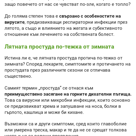
защо повечето от нас се чувстват по-зле, когато е топло?
До голяма степен това е
свързано с особеностите на
вирусите
, предизвикващи респираторни инфекции през
лятото, а също и влиянието на жегата и субективното
отношение към лечението на собствената болест.
Лятната простуда по-тежка от зимната
Истина ли е, че лятната простуда протича по-тежко от
зимната? Според лекарите, симптомите и протичането на
простудата през различните сезони се отличава
съществено.
Самият термин „простуда” се отнася към
преимуществено засягане на горните дихателни пътища.
Това са вирусни или микробни инфекции, които основно
се предизвикват хрема и запушване на носа, болки в
гърлото, кашлица и може би кихане.
Възможни са и други симптоми, сред които главоболие
или умерена треска, макар и те да не се срещат толкова