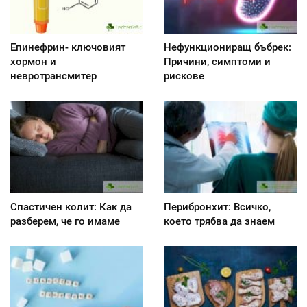
Епинефрин- ключовият
Нефункциониращ бъбрек:
хормон и
Причини, симптоми и
невротрансмитер
рискове
Спастичен колит: Как да
Перибронхит: Всичко,
разберем, че го имаме
което трябва да знаем