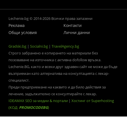
Lechenie.bg © 2014-2026 Всички права запазени
Реклама
Контакти
Общи условия
Лични данни
Gradski.bg
|
Socialni.bg
|
TravelAgency.bg
Строго забранено е копирането на материали без
позоваване на източника с активна dofollow връзка.
Lechenie.BG, както и всеки друг здравен сайт не може да бъде
възприеман като алтернатива на консултацията с лекар-
специалист.
Преди предприемане на каквито и да било действия за
лечение, задължително се консултирайте с лекар.
IDEAMAX SEO за медии & портали
|
Хостинг от Superhosting
(КОД:
PROMOCODEBG
)