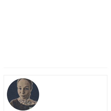
Спастичен колит: Как да разберем, че го имаме
ПОЛЕЗНО
Спастичен колит: Как да разберем, че го имаме