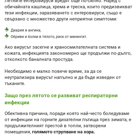
Летните ентеровируси вредят още по-силно. Наред с
обичайната кашлица, хрема и треска, които предизвикват
тези инфекции, заразяването с ентеровируси, също е
свързано с множество други неприятни симптоми:
Диария и ангина;
Обриви и болки в тялото, риск от менингит.
Ако вирусът засегне и храносмилателната система и
кожата, инфекцията закономерно ще продължи по-дълго,
отколкото баналната простуда.
Необходимо е малко повече време, за да се
неутрализира вирусът напълно и да бъде изведен от
тъканите.
Защо през лятото се развиват респираторни
инфекции
Обективна причина, поради която най-често боледуваме
от инфекции на горните дихателни пътища през зимата, е
продължителният престой в топли, затворени
помещения,
голямото струпване на хора.