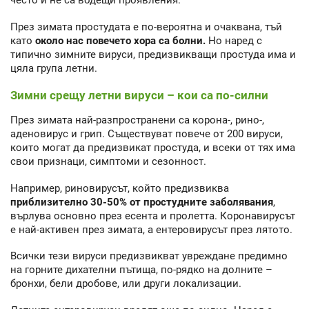
често и не са водещи проявления.
През зимата простудата е по-вероятна и очаквана, тъй
като
около нас повечето хора са болни.
Но наред с
типично зимните вируси, предизвикващи простуда има и
цяла група летни.
Зимни срещу летни вируси – кои са по-силни
През зимата най-разпространени са корона-, рино-,
аденовирус и грип. Съществуват повече от 200 вируси,
които могат да предизвикат простуда, и всеки от тях има
свои признаци, симптоми и сезонност.
Например, риновирусът, който предизвиква
приблизително 30-50% от простудните заболявания
,
върлува основно през есента и пролетта. Коронавирусът
е най-активен през зимата, а ентеровирусът през лятото.
Всички тези вируси предизвикват увреждане предимно
на горните дихателни пътища, по-рядко на долните –
бронхи, бели дробове, или други локализации.