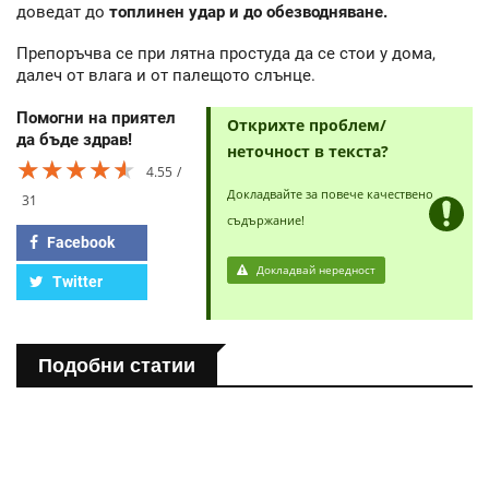
доведат до
топлинен удар и до обезводняване.
Препоръчва се при лятна простуда да се стои у дома,
далеч от влага и от палещото слънце.
Помогни на приятел
Открихте проблем/
да бъде здрав!
неточност в текста?
★★★★★
★★★★★
★★★★★
4.55
Докладвайте за повече качествено
31
съдържание!
Facebook
Докладвай нередност
Twitter
Подобни статии
ПОЛЕЗНО