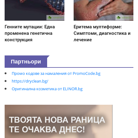
Генните мутации: Една
Еритема мултиформе:
променена генетична
Симптоми, диагностика и
конструкция
лечение
Партньори
Промо кодове за намаления от PromoCode.bg
https://dryclean.bg/
Оригинална козметика от ELINOR.bg