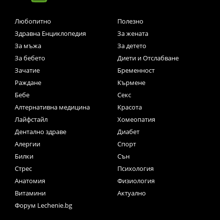
Любопитно
Полезно
Здравна Енциклопедия
За жената
За мъжа
За детето
За бебето
Диети и Отслабване
Зачатие
Бременност
Раждане
Кърмене
Бебе
Секс
Алтернативна медицина
Красота
Лайфстайл
Хомеопатия
Дентално здраве
Диабет
Алергии
Спорт
Билки
Сън
Стрес
Психология
Анатомия
Физиология
Витамини
Актуално
Форум Lechenie.bg