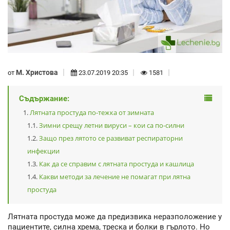
М. Христова
от
23.07.2019 20:35
1581
Съдържание:
Лятната простуда по-тежка от зимната
Зимни срещу летни вируси – кои са по-силни
Защо през лятото се развиват респираторни
инфекции
Как да се справим с лятната простуда и кашлица
Какви методи за лечение не помагат при лятна
простуда
Лятната простуда може да предизвика неразположение у
пациентите, силна хрема, треска и болки в гърлото. Но