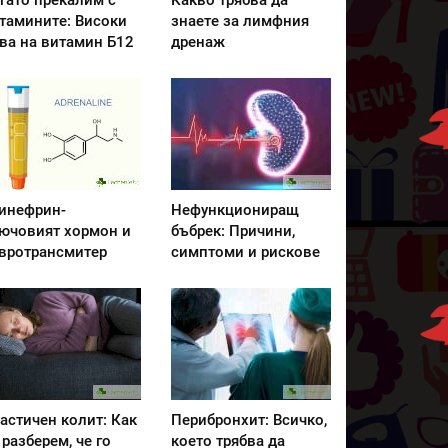
гато прекалим с
Какво трябва да
тамините: Високи
знаете за лимфния
ва на витамин Б12
дренаж
инефрин-
Нефункциониращ
ючовият хормон и
бъбрек: Причини,
вротрансмитер
симптоми и рискове
астичен колит: Как
Перибронхит: Всичко,
 разберем, че го
което трябва да