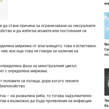
та
им
 да стане причина за ограничаване на сексуалните
бство и да избягва мъжете или постоянния си
Ви
делена миризма от влагалището, това е естествено.
Си
нея, все още това не говори за наличие на
по
 определена фаза на менструалния цикъл.
ет с определена миризма.
 половите си пътища, дори когато техните
 безпокойство.
тна – на развалена риба, то тогава задължително
Ур
том е възможно да бъде проявление на инфекция.
бъ