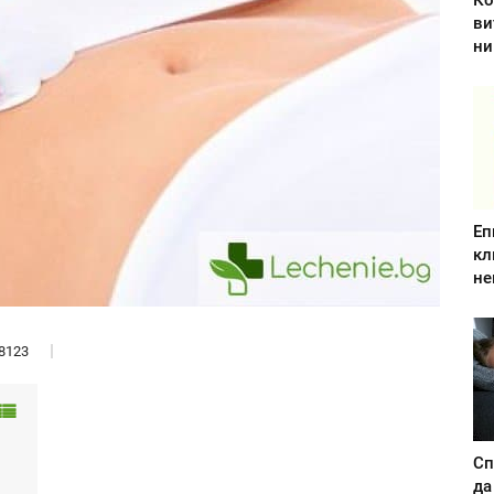
Ко
ви
ни
Еп
кл
не
8123
Сп
да