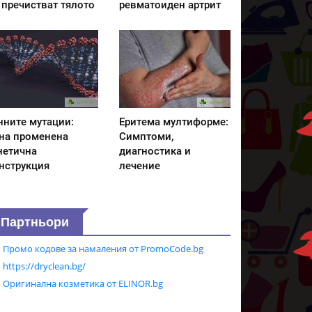
 пречистват тялото
ревматоиден артрит
нните мутации:
Еритема мултиформе:
на променена
Симптоми,
нетична
диагностика и
нструкция
лечение
Партньори
Промо кодове за намаления от PromoCode.bg
https://dryclean.bg/
Оригинална козметика от ELINOR.bg