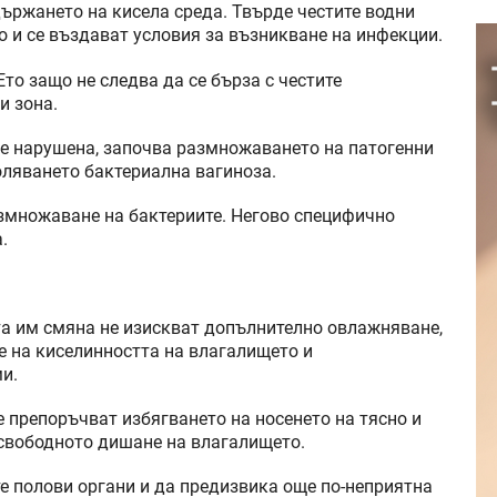
ържането на кисела среда. Твърде честите водни
 и се въздават условия за възникване на инфекции.
то защо не следва да се бърза с честите
и зона.
е нарушена, започва размножаването на патогенни
оляването бактериална вагиноза.
азмножаване на бактериите. Негово специфично
.
та им смяна не изискват допълнително овлажняване,
е на киселинността на влагалището и
и.
 препоръчват избягването на носенето на тясно и
 свободното дишане на влагалището.
е полови органи и да предизвика още по-неприятна