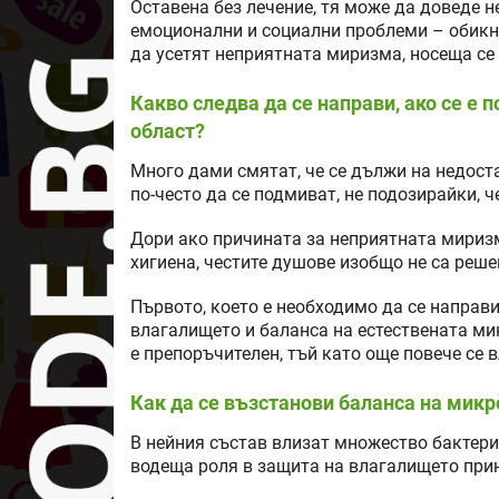
Оставена без лечение, тя може да доведе н
емоционални и социални проблеми – обикно
да усетят неприятната миризма, носеща се 
Какво следва да се направи, ако се е
област?
Много дами смятат, че се дължи на недост
по-често да се подмиват, не подозирайки, 
Дори ако причината за неприятната миризм
хигиена, честите душове изобщо не са реше
Първото, което е необходимо да се направи
влагалището и баланса на естествената ми
е препоръчителен, тъй като още повече се
Как да се възстанови баланса на мик
В нейния състав влизат множество бактери
водеща роля в защита на влагалището при