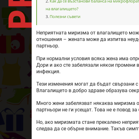
Как да се възстанови баланса на микрофлора
на влагалището?
Полезни съвети
Неприятната миризма от влагалището може
отношения – жената може да изпитва неудо
партньор.
При нормални условия всяка жена има опре
Дори и ако сте забелязали някои промени в 
инфекция.
Тези изменения могат да бъдат свързани с
Влагалището в добро здраве образува секр
Много жени забелязват някаква миризма от
партньори не ги усещат. Това не е повод за
Но, ако миризмата стане прекалено неприя
следва да се обърне внимание. Такъв симп