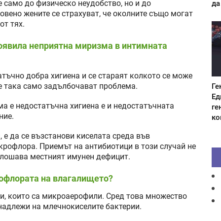
да
е само до физическо неудобство, но и до
вено жените се страхуват, че околните също могат
от тях.
 появила неприятна миризма в интимната
атъчно добра хигиена и се стараят колкото се може
че така само задълбочават проблема.
Ге
Ед
а е недостатъчна хигиена е и недостатъчната
ге
ние.
ко
, е да се възстанови киселата среда във
крофлора. Приемът на антибиотици в този случай не
 влошава местният имунен дефицит.
рофлората на влагалището?
и, които са микроаерофили. Сред това множество
надлежи на млечнокиселите бактерии.