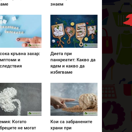
аме
знаем
сока кръвна захар:
Диета при
мптоми и
панкреатит: Kакво да
следствия
ядем и какво да
избягваме
емия: Когато
Кои са забранените
бреците не могат
храни при