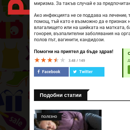
миризма. За такъв случай е за предпочита
Ако инфекцията не се поддава на лечение, 
помощ, тъй като е възможно да е признак 
влагалището или на шийката на матката, б
гонорея, възпалителни заболявания на орга
полов път, вагинити, кандидози.
Помогни на приятел да бъде здрав!
★★★★★
★★★★★
★★★★★
3.48
149
Д
Facebook
Twitter
Подобни статии
ПОЛЕЗНО