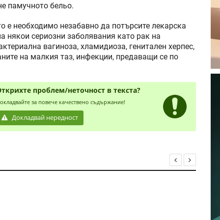
не памучното бельо.
то е необходимо незабавно да потърсите лекарска
на някои сериозни заболявания като рак на
актериална вагиноза, хламидиоза, генитален херпес,
ните на малкия таз, инфекции, предаващи се по
Открихте проблем/неточност в текста?
окладвайте за повече качествено съдържание!
Докладвай нередност