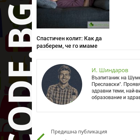
Спастичен колит: Как да
разберем, че го имаме
И. Шиндаров
Възпитаник на Шуме
Преславски". Прояв
здравни теми, най-в
образование и здрав
Предишна публикация