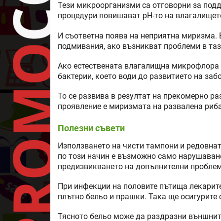
Тези микроорганизми са отговорни за подд
процедури повишават рН-то на влагалището
И съответна поява на неприятна миризма. Е
подмивания, ако възникват проблеми в таз
Ако естествената влагалищна микрофлора 
бактерии, което води до развитието на заб
То се развива в резултат на прекомерно р
проявление е миризмата на развалена риба
Полезни съвети
Използването на чисти тампони и редовна
по този начин е възможно само нарушаван
предизвикването на допълнителни проблем
При инфекции на половите пътища лекарите
плътно бельо и прашки. Така ще осигурите
Тясното бельо може да раздразни външнит