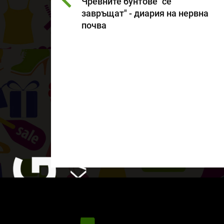
Чревните бунтове "се
завръщат" - диария на нервна
почва