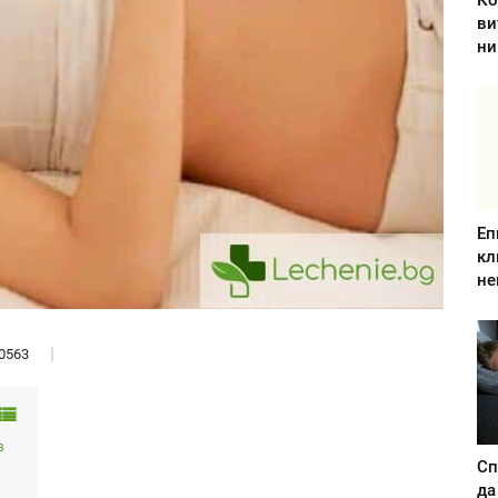
Ко
ви
ни
Еп
кл
не
0563
в
Сп
да