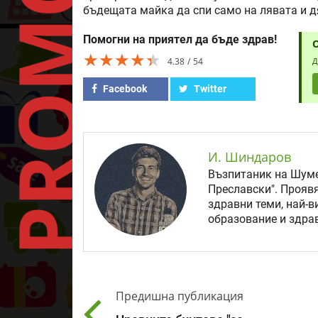
бъдещата майка да спи само на лявата и д
Помогни на приятел да бъде здрав!
★★★★★
★★★★★
★★★★★
4.38
54
Д
Facebook
Twitter
И. Шиндаров
Възпитаник на Шуме
Преславски". Прояв
здравни теми, най-в
образование и здрав
Предишна публикация