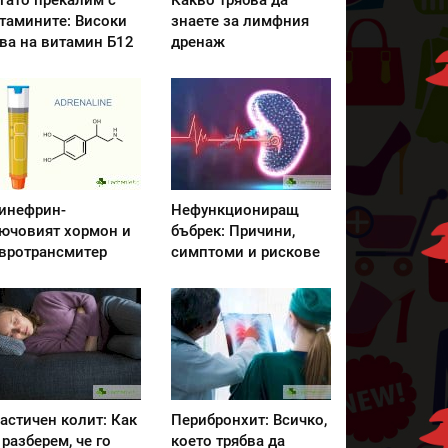
гато прекалим с
Какво трябва да
тамините: Високи
знаете за лимфния
ва на витамин Б12
дренаж
инефрин-
Нефункциониращ
ючовият хормон и
бъбрек: Причини,
вротрансмитер
симптоми и рискове
астичен колит: Как
Перибронхит: Всичко,
 разберем, че го
което трябва да