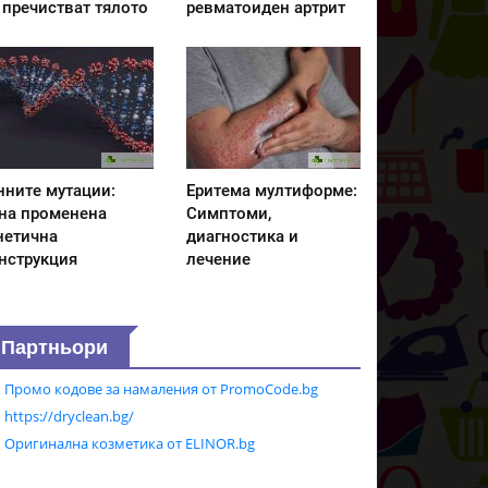
 пречистват тялото
ревматоиден артрит
нните мутации:
Еритема мултиформе:
на променена
Симптоми,
нетична
диагностика и
нструкция
лечение
Партньори
Промо кодове за намаления от PromoCode.bg
https://dryclean.bg/
Оригинална козметика от ELINOR.bg