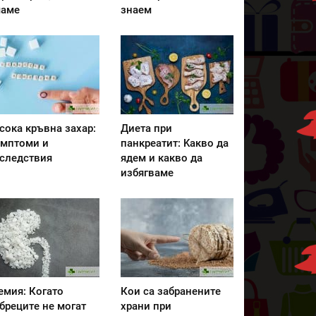
аме
знаем
сока кръвна захар:
Диета при
мптоми и
панкреатит: Kакво да
следствия
ядем и какво да
избягваме
емия: Когато
Кои са забранените
бреците не могат
храни при