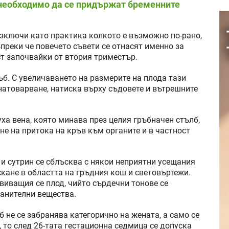
 необходимо да се придържат бременните
изключи като практика колкото е възможно по-рано,
преки че повечето съвети се отнасят именно за
ст започвайки от втория триместър.
ъб. С увеличаването на размерите на плода тази
натоварване, натиска върху съдовете и вътрешните
ха вена, която минава през целия гръбначен стълб,
не на притока на кръв към органите и в частност
 и сутрин се сблъсква с някои неприятни усещания
скане в областта на гръдния кош и световъртежи.
виващия се плод, чийто сърдечни тонове се
ранителни вещества.
 не се забранява категорично на жената, а само се
, то след 26-тата гестационна седмица се допуска