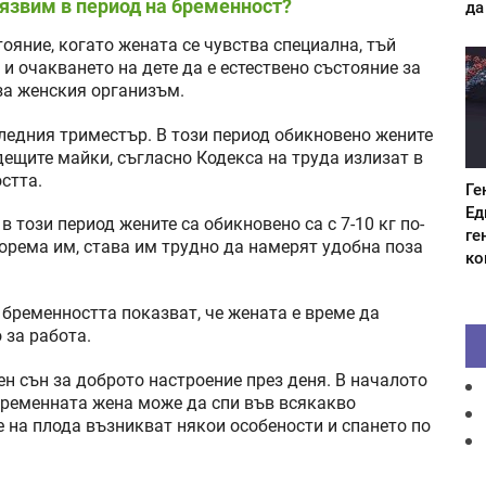
язвим в период на бременност?
да
ояние, когато жената се чувства специална, тъй
 и очакването на дете да е естествено състояние за
за женския организъм.
ледния триместър. В този период обикновено жените
дещите майки, съгласно Кодекса на труда излизат в
стта.
Ге
Ед
 този период жените са обикновено са с 7-10 кг по-
ге
корема им, става им трудно да намерят удобна поза
ко
т бременността показват, че жената е време да
 за работа.
н сън за доброто настроение през деня. В началото
 бременната жена може да спи във всякакво
е на плода възникват някои особености и спането по