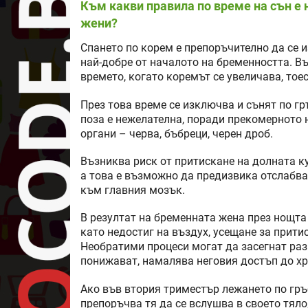
Към какви правила по време на сън е
жени?
Спането по корем е препоръчително да се 
най-добре от началото на бременността. Въ
времето, когато коремът се увеличава, тое
През това време се изключва и сънят по гр
поза е нежелателна, поради прекомерното 
органи – черва, бъбреци, черен дроб.
Възниква риск от притискане на долната ку
а това е възможно да предизвика отслабва
към главния мозък.
В резултат на бременната жена през нощта
като недостиг на въздух, усещане за прити
Необратими процеси могат да засегнат раз
понижават, намалява неговия достъп до х
Ако във втория триместър лежането по гръб
препоръчва тя да се вслушва в своето тяло