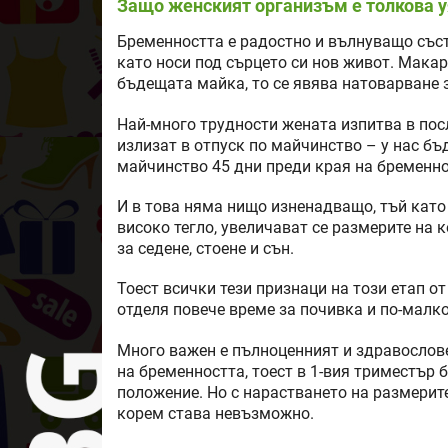
Защо женският организъм е толкова у
Бременността е радостно и вълнуващо съст
като носи под сърцето си нов живот. Макар
бъдещата майка, то се явява натоварване 
Най-много трудности жената изпитва в пос
излизат в отпуск по майчинство – у нас бъ
майчинство 45 дни преди края на бременно
И в това няма нищо изненадващо, тъй като в
високо тегло, увеличават се размерите на 
за седене, стоене и сън.
Тоест всички тези признаци на този етап о
отделя повече време за почивка и по-малко
Много важен е пълноценният и здравослове
на бременността, тоест в 1-вия триместър
положение. Но с нарастването на размерит
корем става невъзможно.