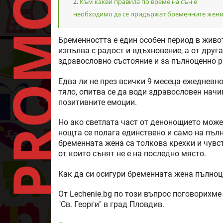
Към какви правила по време на сън е
необходимо да се придържат бременните жени
Бременността е един особен период в живот
изпълва с радост и вдъхновение, а от друга
здравословно състояние и за пълноценно р
Едва ли не през всички 9 месеца ежедневн
тяло, опитва се да води здравословен начи
позитивните емоции.
Но ако светлата част от денонощието може
нощта се полага единствено и само на пъл
бременната жена са толкова крехки и чувс
от които сънят не е на последно място.
Как да си осигури бременната жена пълноц
От Lechenie.bg по този въпрос поговорихме
"Св. Георги" в град Пловдив.