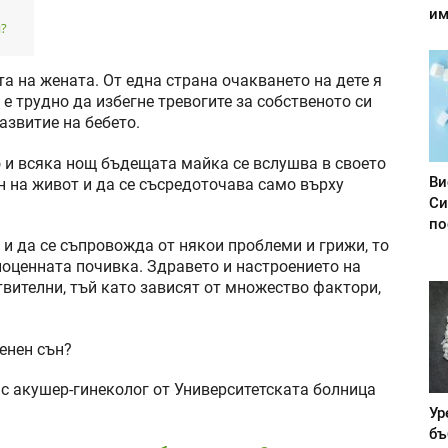
им
?
а на жената. От една страна очакването на дете я
 е трудно да избегне тревогите за собственото си
азвитие на бебето.
о и всяка нощ бъдещата майка се вслушва в своето
Ви
н на живот и да се съсредоточава само върху
Си
по
 и да се съпровожда от някои проблеми и грижи, то
ноценната почивка. Здравето и настроението на
твителни, тъй като зависят от множество фактори,
енен сън?
 с акушер-гинеколог от Университетската болница
Ур
бъ