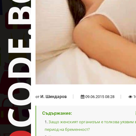
И. Шиндаров
от
09.06.2015 08:28
1
Съдържание:
Защо женският организъм е толкова уязвим 
период на бременност?