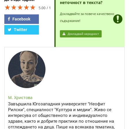
неточност в текста?
★★★★★
★★★★★
★★★★★
5.00
1
Докладвайте за повече качествено
Facebook
съдържание!
Twitter
Докладвай нередност
М. Христова
Завършила Югозападния университет "Неофит
Рилски", специалност "Култура и медии". Живо се
интересува от общественото и индивидуалното
здраве, както и добрите практики по отношение на
отглеждането на деца. Пише на всякаква тематика,