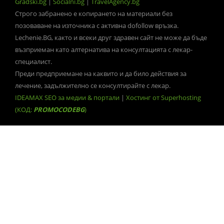
Gradski.bg
|
Socialni.bg
|
TravelAgency.bg
Строго забранено е копирането на материали без
позоваване на източника с активна dofollow връзка.
Lechenie.BG, както и всеки друг здравен сайт не може да бъде
възприеман като алтернатива на консултацията с лекар-
специалист.
Преди предприемане на каквито и да било действия за
лечение, задължително се консултирайте с лекар.
IDEAMAX SEO за медии & портали
|
Хостинг от Superhosting
(КОД:
PROMOCODEBG
)