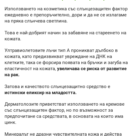
Използването на козметика със слънцезащитен фактор
ежедневно е препоръчително, дори и да не се излагаме
на пряка слънчева светлина.
Това е най-добрият начин за забавяне на стареенето на
кожата.
Ултравиолетовите лъчи тип А проникват дълбоко в
кожата, като предизвикват увреждане на ДНК на
клетките, така се форсира появата на бръчки и загуба на
еластичност на кожата,
увеличава се риска от развитие
на рак.
Затова и качеството слънцезащитно средство е
истински еликсир на младостта.
Дерматолозите приветстват използването на кремове
със слънцезащитен фактор, но по възможност за
предпочитане са средствата, в основата на които има
цинк.
Минералът не дразни чувствителната кожа и действа