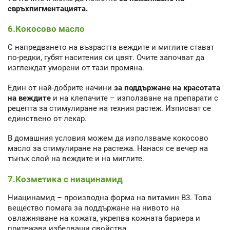
свръхпигментацията.
6.Кокосово масло
С напредването на възрастта веждите и миглите стават
по-редки, губят наситения си цвят. Очите започват да
изглеждат уморени от тази промяна.
Един от най-добрите начини
за поддържане на красотата
на веждите
и на клепачите – използване на препарати с
рецепта за стимулиране на техния растеж. Изписват се
единствено от лекар.
В домашния условия можем да използваме кокосово
масло за стимулиране на растежа. Нанася се вечер на
тънък слой на веждите и на миглите.
7.Козметика с ниацинамид
Ниацинамид – производна форма на витамин В3. Това
вещество помага за поддържане на нивото на
овлажняване на кожата, укрепва кожната бариера и
притежава избелващи свойства.