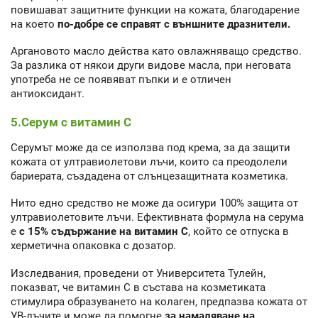
повишават защитните функции на кожата, благодарение
на което
по-добре се справят с външните дразнители.
Аргановото масло действа като овлажняващо средство.
За разлика от някои други видове масла, при неговата
употреба не се появяват пъпки и е отличен
антиоксидант.
5.Серум с витамин С
Серумът може да се използва под крема, за да защити
кожата от ултравиолетови лъчи, които са преодолели
бариерата, създадена от слънцезащитната козметика.
Нито едно средство не може да осигури 100% защита от
ултравиолетовите лъчи. Ефективната формула на серума
е
с 15% съдържание на витамин С
, който се отпуска в
херметична опаковка с дозатор.
Изследвания, проведени от Университета Тулейн,
показват, че витамин С в състава на козметиката
стимулира образуването на колаген, предпазва кожата от
УВ-лъчите и може да помогне
за намаляване на