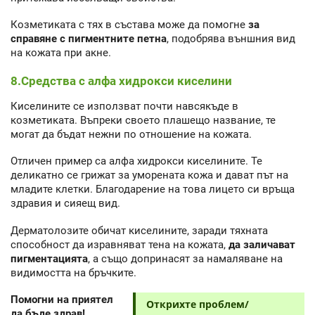
Козметиката с тях в състава може да помогне
за
справяне с пигментните петна
, подобрява външния вид
на кожата при акне.
8.Средства с алфа хидрокси киселини
Киселините се използват почти навсякъде в
козметиката. Въпреки своето плашещо название, те
могат да бъдат нежни по отношение на кожата.
Отличен пример са алфа хидрокси киселините. Те
деликатно се грижат за уморената кожа и дават път на
младите клетки. Благодарение на това лицето си връща
здравия и сияещ вид.
Дерматолозите обичат киселините, заради тяхната
способност да изравняват тена на кожата,
да заличават
пигментацията
, а също допринасят за намаляване на
видимостта на бръчките.
Помогни на приятел
Открихте проблем/
да бъде здрав!