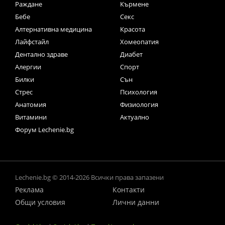
Раждане
Кърмене
Бебе
Секс
Алтернативна медицина
Красота
Лайфстайл
Хомеопатия
Дентално здраве
Диабет
Алергии
Спорт
Билки
Сън
Стрес
Психология
Анатомия
Физиология
Витамини
Актуално
Форум Lechenie.bg
Lechenie.bg © 2014-2026 Всички права запазени
Реклама
Контакти
Общи условия
Лични данни