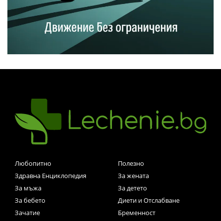
Любопитно
Полезно
Здравна Енциклопедия
За жената
За мъжа
За детето
За бебето
Диети и Отслабване
Зачатие
Бременност