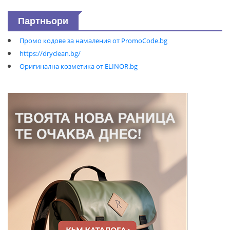
Партньори
Промо кодове за намаления от PromoCode.bg
https://dryclean.bg/
Оригинална козметика от ELINOR.bg