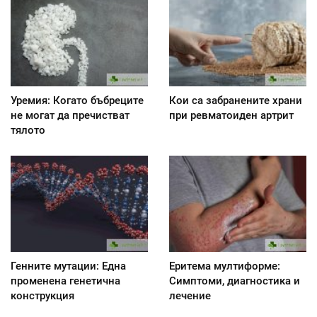
Уремия: Когато бъбреците
Кои са забранените храни
не могат да пречистват
при ревматоиден артрит
тялото
Генните мутации: Една
Еритема мултиформе:
променена генетична
Симптоми, диагностика и
конструкция
лечение