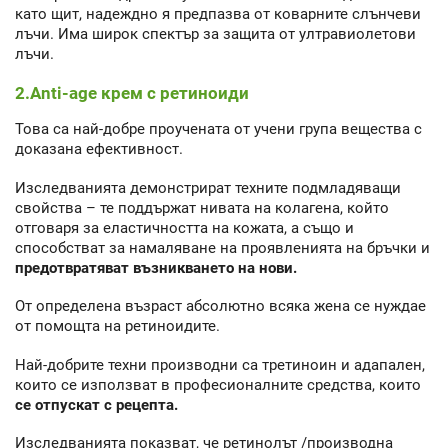
като щит, надеждно я предпазва от коварните слънчеви
лъчи. Има широк спектър за защита от ултравиолетови
лъчи.
2.Anti-age крем с ретиноиди
Това са най-добре проучената от учени група вещества с
доказана ефективност.
Изследванията демонстрират техните подмладяващи
свойства – те поддържат нивата на колагена, който
отговаря за еластичността на кожата, а също и
способстват за намаляване на проявленията на бръчки и
предотвратяват възникването на нови.
От определена възраст абсолютно всяка жена се нуждае
от помощта на ретиноидите.
Най-добрите техни производни са третиноин и адапален,
които се използват в професионалните средства, които
се отпускат с рецепта.
Изследванията показват, че ретинолът /производна