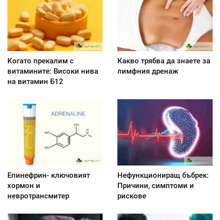
Когато прекалим с
Какво трябва да знаете за
витамините: Високи нива
лимфния дренаж
на витамин Б12
Епинефрин- ключовият
Нефункциониращ бъбрек:
хормон и
Причини, симптоми и
невротрансмитер
рискове