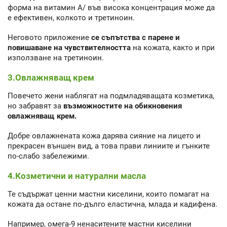
форма на витамин А/ във висока концентрация може да
е ефективен, колкото и третиноин.
Неговото приложение
се съпътства с парене и
повишаване на чувствителността
на кожата, както и при
използване на третиноин.
3.Овлажняващ крем
Повечето жени наблягат на подмладяващата козметика,
но забравят за
възможностите на обикновения
овлажняващ крем.
Добре овлажнената кожа дарява сияние на лицето и
прекрасен външен вид, а това прави линиите и гънките
по-слабо забележими.
4.Козметични и натурални масла
Те съдържат ценни мастни киселини, които помагат на
кожата да остане по-дълго еластична, млада и кадифена.
Например, омега-9 ненаситените мастни киселини