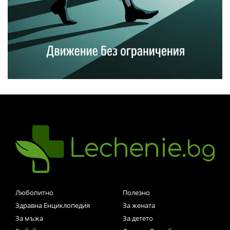
Любопитно
Полезно
Здравна Енциклопедия
За жената
За мъжа
За детето