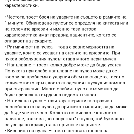
характеристики.
• Честота, тоест броя на ударите на сърцето в рамките на
1 минута. Обикновено пулсът се определя на китката или
на големите артерии и именно тази негова
характеристика имат предвид пациентите, когато се
оплакват на лекарите.
• Ритмичност на пулса – това е равномерността на
ударите, които се усещат на стените на артериите. При
някои заболявания пулсът става много неритмичен.
• Напълване – тоест колко добре може да бъде усетен.
Понякога при слабо напълване на пулса може да се
говори за проблеми с ударния обем на сърцето, тоест с
количеството кръв, което сърдечният мускул изпомпва
при съкращение. Много слабият пулс е възможно да
бъде признак на сърдечна недостатъчност.
• Натиск на пулса – тази характеристика отразява
способността на пулса да притиска тъканите, за да може
да бъде усетен ясно. Колкото по-високо е кръвното
налягане, толкова „по-напрегнат“ е пулса, той буквално
се усеща по краищата на пръстите на ръцете.
• Височина на пулса – това е неговата степен на