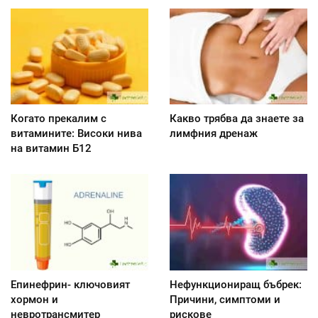
Когато прекалим с
Какво трябва да знаете за
витамините: Високи нива
лимфния дренаж
на витамин Б12
Епинефрин- ключовият
Нефункциониращ бъбрек:
хормон и
Причини, симптоми и
невротрансмитер
рискове