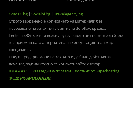
Gradski.bg
|
Socialni.bg
|
TravelAgency.bg
Строго забранено е копирането на материали без
позоваване на източника с активна dofollow връзка.
Lechenie.BG, както и всеки друг здравен сайт не може да бъде
възприеман като алтернатива на консултацията с лекар-
специалист.
Преди предприемане на каквито и да било действия за
лечение, задължително се консултирайте с лекар.
IDEAMAX SEO за медии & портали
|
Хостинг от Superhosting
(КОД:
PROMOCODEBG
)