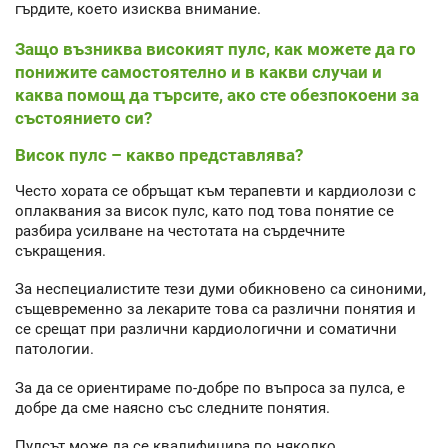
гърдите, което изисква внимание.
Защо възниква високият пулс, как можете да го
понижите самостоятелно и в какви случаи и
каква помощ да търсите, ако сте обезпокоени за
състоянието си?
Висок пулс – какво представлява?
Често хората се обръщат към терапевти и кардиолози с
оплаквания за висок пулс, като под това понятие се
разбира усилване на честотата на сърдечните
съкращения.
За неспециалистите тези думи обикновено са синоними,
същевременно за лекарите това са различни понятия и
се срещат при различни кардиологични и соматични
патологии.
За да се ориентираме по-добре по въпроса за пулса, е
добре да сме наясно със следните понятия.
Пулсът може да се квалифицира по няколко