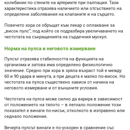
колебание по стените на артериите при палпация. Тази
характеристика отразява наличието или отсъствието на
определени заболявания на клапаните и на сърцето.
Повечето хора се обръщат към лекар с оплакване за
„висок пулс“, под който се подразбира увеличаването на
честотата на съкращенията на сърдечния мускул.
Норма на пулса и неговото измерване
Пулсът отразява стабилността на функцията на
организма и затова има определено физиологично
значение. Средно при хора в зряла възраст той е между
60 и 90 удара в минута, а при децата е малко по-висок. Но
честотата на пулса съществено зависи от начина на
неговото измерване и от външните условия.
Честотата на пулса може силно да варира в зависимост
от положението на тялото – в легнало положение този
показател е винаги по-нисък, отколкото в изправено или
седнало положение.
Вечерта пулсът винаги е по-ускорен в сравнение със