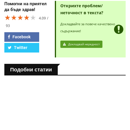
Помогни на приятел
Открихте проблем/
да бъде здрав!
неточност в текста?
★★★★★
★★★★★
★★★★★
4.09
Докладвайте за повече качествено
93
съдържание!
Facebook
Докладвай нередност
Twitter
Подобни статии
ПОЛЕЗНО