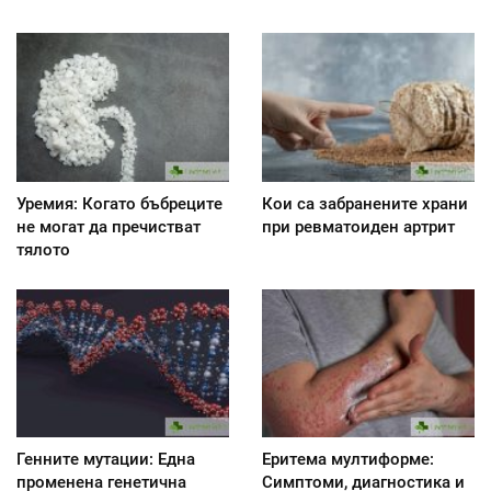
Уремия: Когато бъбреците
Кои са забранените храни
не могат да пречистват
при ревматоиден артрит
тялото
Генните мутации: Една
Еритема мултиформе:
променена генетична
Симптоми, диагностика и