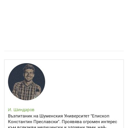
Спастичен колит: Как да разберем, че го имаме
И. Шиндаров
Възпитаник на Шуменския Университет "Епископ
Константин Преславски". Проявява огромен интерес
към всякакви медицински и здравни теми, най-