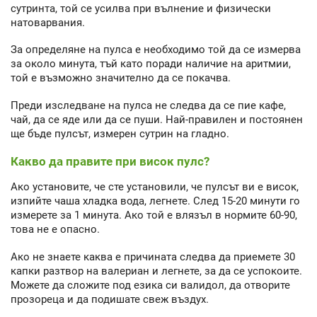
сутринта, той се усилва при вълнение и физически
натоварвания.
За определяне на пулса е необходимо той да се измерва
за около минута, тъй като поради наличие на аритмии,
той е възможно значително да се покачва.
Преди изследване на пулса не следва да се пие кафе,
чай, да се яде или да се пуши. Най-правилен и постоянен
ще бъде пулсът, измерен сутрин на гладно.
Какво да правите при висок пулс?
Ако установите, че сте установили, че пулсът ви е висок,
изпийте чаша хладка вода, легнете. След 15-20 минути го
измерете за 1 минута. Ако той е влязъл в нормите 60-90,
това не е опасно.
Ако не знаете каква е причината следва да приемете 30
капки разтвор на валериан и легнете, за да се успокоите.
Можете да сложите под езика си валидол, да отворите
прозореца и да подишате свеж въздух.