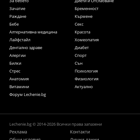
За бебето
Диети и Отслабване
Зачатие
Бременност
Раждане
Кърмене
Бебе
Секс
Алтернативна медицина
Красота
Лайфстайл
Хомеопатия
Дентално здраве
Диабет
Алергии
Спорт
Билки
Сън
Стрес
Психология
Анатомия
Физиология
Витамини
Актуално
Форум Lechenie.bg
Lechenie.bg © 2014-2026 Всички права запазени
Реклама
Контакти
Общи условия
Лични данни