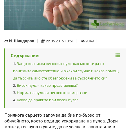
И. Шиндаров
от
22.05.2015 13:51
9349
Съдържание:
Защо възниква високият пулс, как можете да го
понижите самостоятелно и в какви случаи и каква помощ
да търсите, ако сте обезпокоени за състоянието си?
Висок пулс – какво представлява?
Норма на пулса и неговото измерване
Какво да правите при висок пулс?
Понякога сърцето започва да бие по-бързо от
обичайното, което води до ускоряване на пулса. Дори
може да се чува в ушите, да се усеща в главата или в