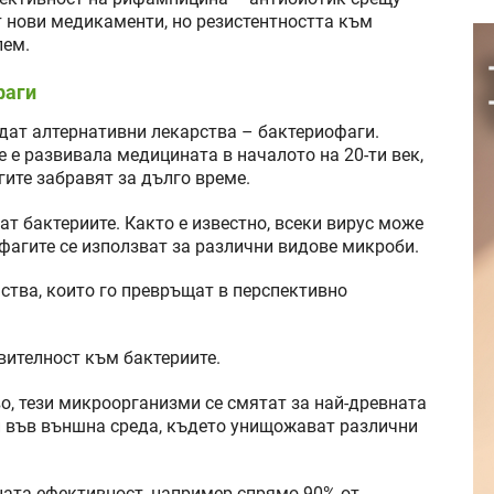
т нови медикаменти, но резистентността към
лем.
фаги
дат алтернативни лекарства – бактериофаги.
е е развивала медицината в началото на 20-ти век,
гите забравят за дълго време.
ат бактериите. Както е известно, всеки вирус може
 фагите се използват за различни видове микроби.
ства, които го превръщат в перспективно
вителност към бактериите.
о, тези микроорганизми се смятат за най-древната
и във външна среда, където унищожават различни