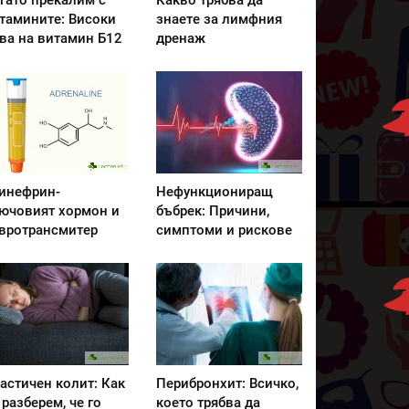
гато прекалим с
Какво трябва да
тамините: Високи
знаете за лимфния
ва на витамин Б12
дренаж
инефрин-
Нефункциониращ
ючовият хормон и
бъбрек: Причини,
вротрансмитер
симптоми и рискове
астичен колит: Как
Перибронхит: Всичко,
 разберем, че го
което трябва да