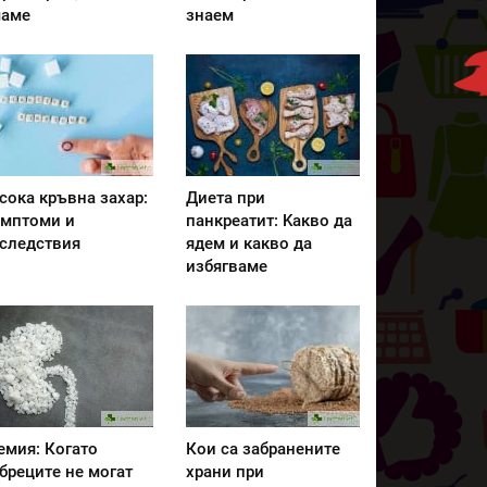
аме
знаем
сока кръвна захар:
Диета при
мптоми и
панкреатит: Kакво да
следствия
ядем и какво да
избягваме
емия: Когато
Кои са забранените
бреците не могат
храни при