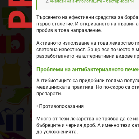
Аналози на антибиотиците – бактериофаги
Търсенето на ефективни средства за борба
първо столетие. И откриването на първия 
пробив в това направление.
Активното използване на това лекарство п
световна известност. Защо все по-често в
разработването на алтернативни видове п
Проблеми на антибактериалното лечен
Антибиотиците са придобили голяма популя
медицинската практика. Но по-скоро са от
препарати.
• Противопоказания
Много от тези лекарства не трябва да се и
бъбреците и черния дроб. А именно тези ка
до усложненията.