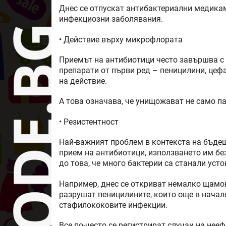
Днес се отпускат антибактериални медикам
инфекциозни заболявания.
• Действие върху микрофлората
Приемът на антибиотици често завършва с 
препарати от първи ред – пеницилини, це
на действие.
А това означава, че унищожават не само па
• Резистентност
Най-важният проблем в контекста на бъде
прием на антибиотици, използването им бе
до това, че много бактерии са станали уст
Например, днес се откриват немалко щамов
разрушат пеницилините, които още в начал
стафилококовите инфекции.
Все по-често се регистрират случаи на не