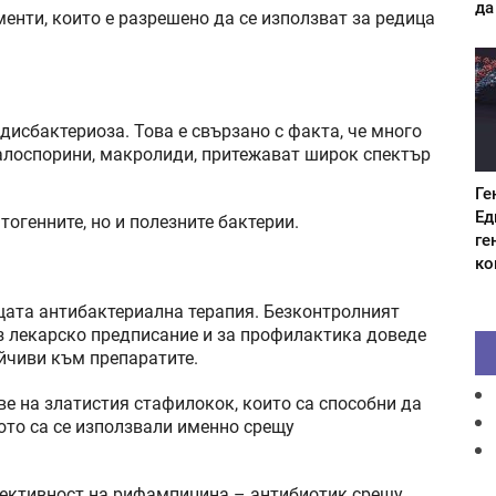
да
енти, които е разрешено да се използват за редица
дисбактериоза. Това е свързано с факта, че много
фалоспорини, макролиди, притежават широк спектър
Ге
Ед
тогенните, но и полезните бактерии.
ге
ко
щата антибактериална терапия. Безконтролният
з лекарско предписание и за профилактика доведе
ойчиви към препаратите.
е на златистия стафилокок, които са способни да
ото са се използвали именно срещу
ефективност на рифампицина – антибиотик срещу