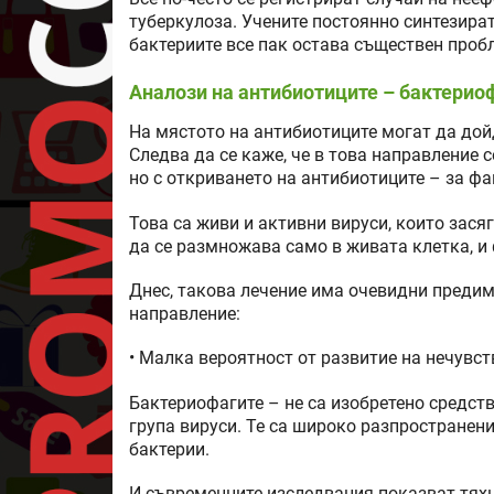
туберкулоза. Учените постоянно синтезира
бактериите все пак остава съществен проб
Аналози на антибиотиците – бактерио
На мястото на антибиотиците могат да дой
Следва да се каже, че в това направление с
но с откриването на антибиотиците – за фа
Това са живи и активни вируси, които засяг
да се размножава само в живата клетка, и
Днес, такова лечение има очевидни предим
направление:
• Малка вероятност от развитие на нечувст
Бактериофагите – не са изобретено средств
група вируси. Те са широко разпространен
бактерии.