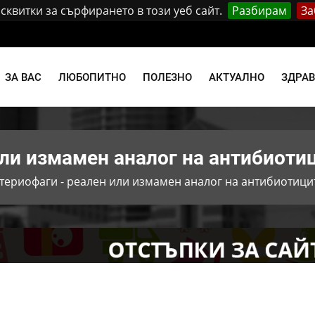
квитки за сърфирането в този уеб сайт.
Разбирам
За
и
ЗА ВАС
ЛЮБОПИТНО
ПОЛЕЗНО
АКТУАЛНО
ЗДРА
или измамен аналог на антибиоти
териофаги - реален или измамен аналог на антибиотици