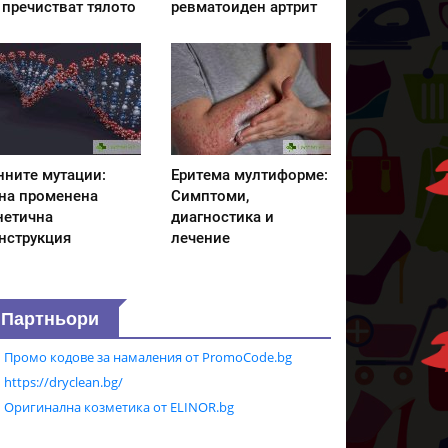
 пречистват тялото
ревматоиден артрит
нните мутации:
Еритема мултиформе:
на променена
Симптоми,
нетична
диагностика и
нструкция
лечение
Партньори
Промо кодове за намаления от PromoCode.bg
https://dryclean.bg/
Оригинална козметика от ELINOR.bg