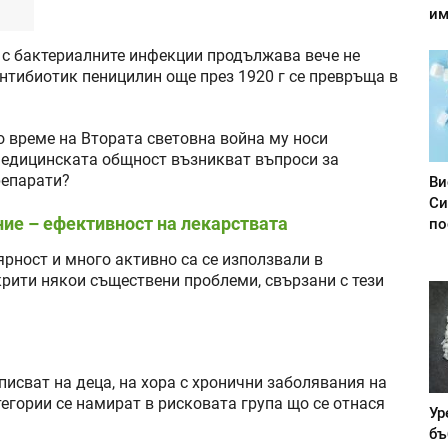
им
 с бактериалните инфекции продължава вече не
антибиотик пеницилин още през 1920 г се превръща в
о време на Втората световна война му носи
 медицинската общност възникват въпроси за
репарати?
Ви
Си
ие – ефективност на лекарствата
по
рност и много активно са се използвали в
крити някои съществени проблеми, свързани с тези
зписват на деца, на хора с хронични заболявания на
тегории се намират в рисковата група що се отнася
Ур
бъ