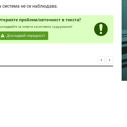
 система не се наблюдава.
Открихте проблем/неточност в текста?
окладвайте за повече качествено съдържание!
Докладвай нередност