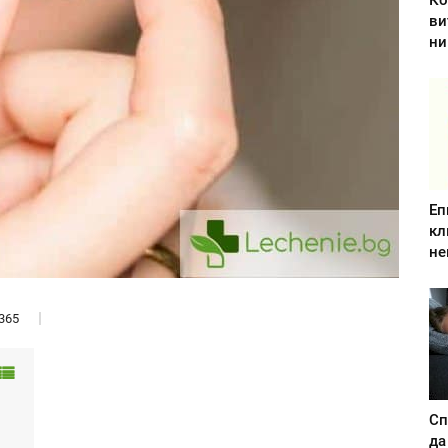
Ко
ви
ни
Еп
кл
не
365
Сп
да