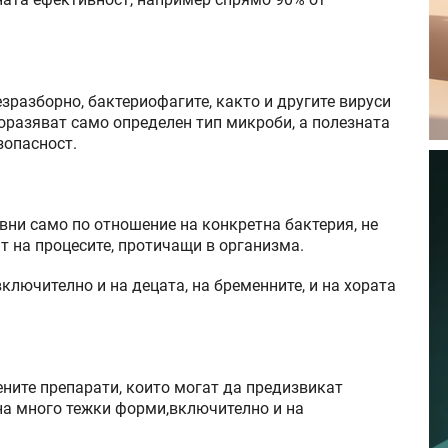
ната ефективност, например спрямо 90% от
разборно, бактериофагите, както и другите вируси
поразяват само определен тип микроби, а полезната
зопасност.
ивни само по отношение на конкретна бактерия, не
т на процесите, протичащи в организма.
включително и на децата, на бременните, и на хората
ените препарати, които могат да предизвикат
 на много тежки форми,включително и на