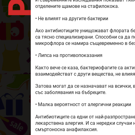
И съвременните изследвания показват тях
отделените щамове на стафилокока.
• Не влияят на другите бактерии
Ако антибиотиците унищожават флората без
са тясно специализирани. Способни са да 
микрофлора се намира същевременно в бе
• Липса на противопоказания
Както вече се каза, бактериофагите са акт
взаимодействат с други вещества, не влияя
Затова могат да се назначават на всички, 
със заболявания на бъбреците.
• Малка вероятност от алергични реакции
Антибиотиците са едни от най-разпростран
лекарствена алергия. И са нередки случаи
смъртоносна анафилаксия.