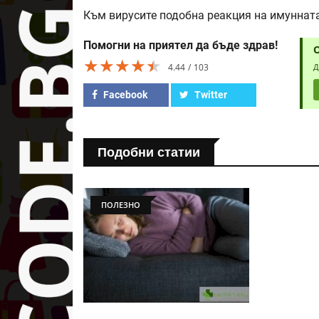
Към вирусите подобна реакция на имунната
Помогни на приятел да бъде здрав!
★★★★★
★★★★★
★★★★★
4.44
103
Д
Facebook
Twitter
Подобни статии
ПОЛЕЗНО