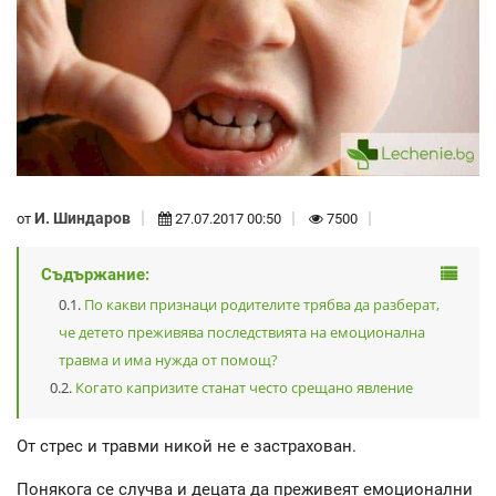
И. Шиндаров
от
27.07.2017 00:50
7500
Съдържание:
По какви признаци родителите трябва да разберат,
че детето преживява последствията на емоционална
травма и има нужда от помощ?
Когато капризите станат често срещано явление
От стрес и травми никой не е застрахован.
Понякога се случва и децата да преживеят емоционални