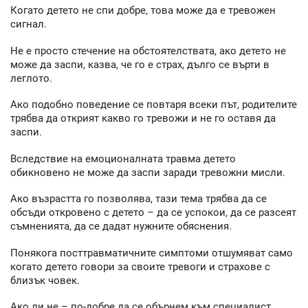
Когато детето не спи добре, това може да е тревожен
сигнал.
Не е просто стечение на обстоятелствата, ако детето не
може да заспи, казва, че го е страх, дълго се върти в
леглото.
Ако подобно поведение се повтаря всеки път, родителите
трябва да открият какво го тревожи и не го оставя да
заспи.
Вследствие на емоционалната травма детето
обикновено не може да заспи заради тревожни мисли.
Ако възрастта го позволява, тази тема трябва да се
обсъди откровено с детето – да се успокои, да се разсеят
съмненията, да се дадат нужните обяснения.
Понякога посттравматичните симптоми отшумяват само
когато детето говори за своите тревоги и страхове с
близък човек.
Ако ли не – по-добре да се обърнем към специалист.