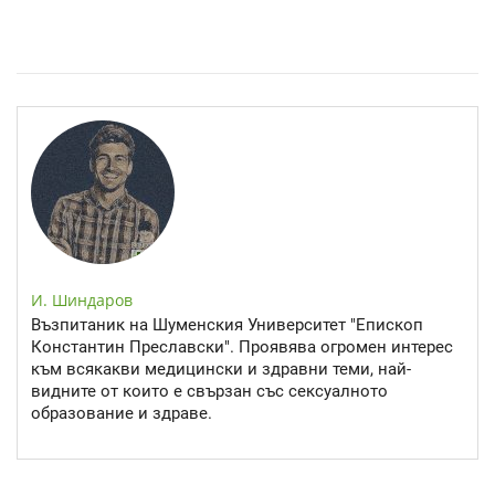
Спастичен колит: Как да разберем, че го имаме
И. Шиндаров
Възпитаник на Шуменския Университет "Епископ
Константин Преславски". Проявява огромен интерес
към всякакви медицински и здравни теми, най-
видните от които е свързан със сексуалното
образование и здраве.