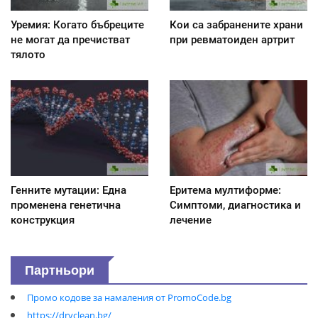
Уремия: Когато бъбреците
Кои са забранените храни
не могат да пречистват
при ревматоиден артрит
тялото
Генните мутации: Една
Еритема мултиформе:
променена генетична
Симптоми, диагностика и
конструкция
лечение
Партньори
Промо кодове за намаления от PromoCode.bg
https://dryclean.bg/