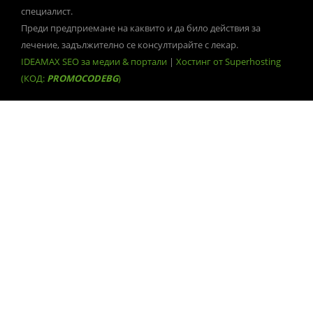
специалист.
Преди предприемане на каквито и да било действия за
лечение, задължително се консултирайте с лекар.
IDEAMAX SEO за медии & портали
|
Хостинг от Superhosting
(КОД:
PROMOCODEBG
)