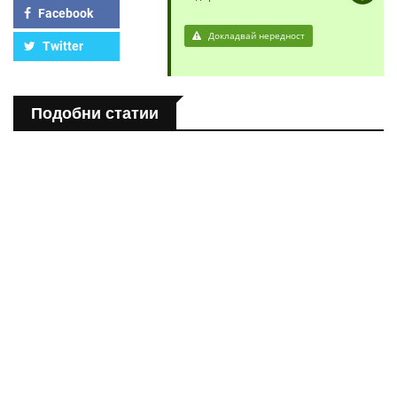
Facebook
Докладвай нередност
Twitter
Подобни статии
ПОЛЕЗНО
Спастичен колит: Как да разберем, че го имаме