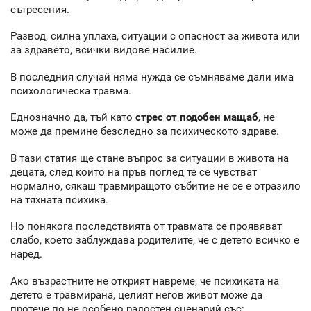
сътресения.
Развод, силна уплаха, ситуации с опасност за живота или
за здравето, всички видове насилие.
В последния случай няма нужда се съмняваме дали има
психологическа травма.
Еднозначно да, тъй като
стрес от подобен мащаб
, не
може да премине безследно за психическото здраве.
В тази статия ще стане въпрос за ситуации в живота на
децата, след които на пръв поглед те се чувстват
нормално, сякаш травмиращото събитие не се е отразило
на тяхната психика.
Но понякога последствията от травмата се проявяват
слабо, което заблуждава родителите, че с детето всичко е
наред.
Ако възрастните не открият навреме, че психиката на
детето е травмирана, целият негов живот може да
протече по не особено радостен сценарий със: