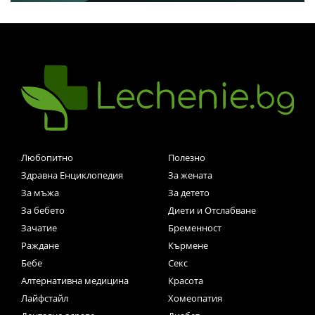
Любопитно
Полезно
Здравна Енциклопедия
За жената
За мъжа
За детето
За бебето
Диети и Отслабване
Зачатие
Бременност
Раждане
Кърмене
Бебе
Секс
Алтернативна медицина
Красота
Лайфстайл
Хомеопатия