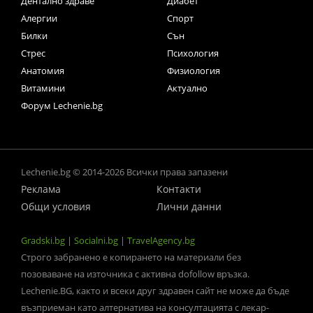
Дентално здраве
Диабет
Алергии
Спорт
Билки
Сън
Стрес
Психология
Анатомия
Физиология
Витамини
Актуално
Форум Lechenie.bg
Lechenie.bg © 2014-2026 Всички права запазени
Реклама
Контакти
Общи условия
Лични данни
Gradski.bg
|
Socialni.bg
|
TravelAgency.bg
Строго забранено е копирането на материали без
позоваване на източника с активна dofollow връзка.
Lechenie.BG, както и всеки друг здравен сайт не може да бъде
възприеман като алтернатива на консултацията с лекар-