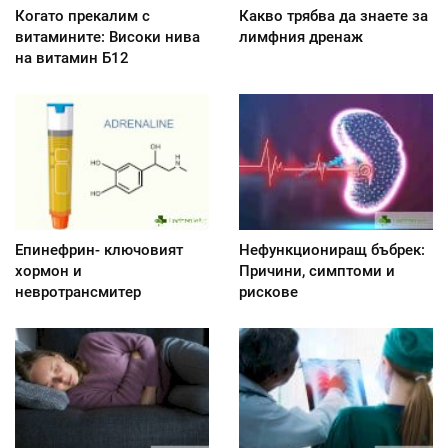
Когато прекалим с
Какво трябва да знаете за
витамините: Високи нива
лимфния дренаж
на витамин Б12
Епинефрин- ключовият
Нефункциониращ бъбрек:
хормон и
Причини, симптоми и
невротрансмитер
рискове