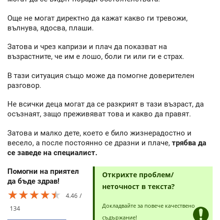
Още не могат директно да кажат какво ги тревожи,
вълнува, ядосва, плаши.
Затова и чрез капризи и плач да показват на
възрастните, че им е лошо, боли ги или ги е страх.
В тази ситуация също може да помогне доверителен
разговор.
Не всички деца могат да се разкрият в тази възраст, да
осъзнаят, защо преживяват това и какво да правят.
Затова и малко дете, което е било жизнерадостно и
весело, а после постоянно се дразни и плаче,
трябва да
се заведе на специалист.
Помогни на приятел
Открихте проблем/
да бъде здрав!
неточност в текста?
★★★★★
★★★★★
★★★★★
4.46
Докладвайте за повече качествено
134
съдържание!