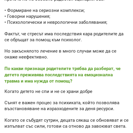
• Формиране на сериозни комплекси;
• Говорни нарушения;
• Психологически и неврологични заболявания;
Фактът, че стресът има последствия кара родителите да
се обръщат за помощ към психолог.
Но закъснялото лечение в много случаи може да се
окаже неефективно.
По какви признаци родителите трябва да разберат, че
детето преживява последствията на емоционална
травма и има нужда от помощ?
Когато детето не спи и не се храни добре
Сънят е важен процес за психиката, който позволява
възстановяване на изразходените за деня ресурси.
Когато се събудят сутрин, децата сякаш се обновяват и се
изпълват със сили, готови са отново да завоюват света.