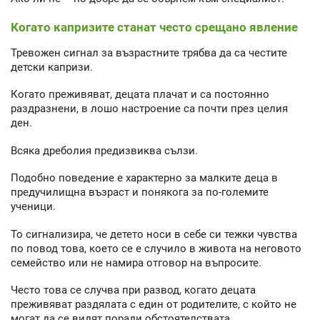
Когато капризите станат често срещано явление
Тревожен сигнал за възрастните трябва да са честите
детски капризи.
Когато преживяват, децата плачат и са постоянно
раздразнени, в лошо настроение са почти през целия
ден.
Всяка дреболия предизвиква сълзи.
Подобно поведение е характерно за малките деца в
предучилищна възраст и понякога за по-големите
ученици.
То сигнализира, че детето носи в себе си тежки чувства
по повод това, което се е случило в живота на неговото
семейство или не намира отговор на въпросите.
Често това се случва при развод, когато децата
преживяват раздялата с един от родителите, с който не
могат да се видят поради обстоятелствата.