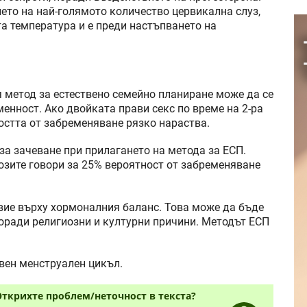
нето на най-голямото количество цервикална слуз,
а температура и е преди настъпването на
я метод за естествено семейно планиране може да се
енност. Ако двойката прави секс по време на 2-ра
остта от забременяване рязко нараства.
за зачеване при прилагането на метода за ЕСП.
зите говори за 25% вероятност от забременяване
вие върху хормоналния баланс. Това може да бъде
оради религиозни и културни причини. Методът ЕСП
овен менструален цикъл.
Открихте проблем/неточност в текста?