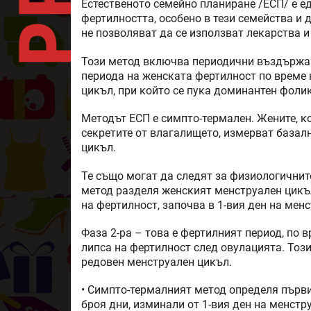
Естественото семейно планиране /ЕСП/ е е
фертилността, особено в тези семейства и 
не позволяват да се използват лекарства 
Този метод включва периодични въздържани
периода на женската фертилност по време 
цикъл, при който се пука доминантен фолику
Методът ЕСП е симпто-термален. Жените, ко
секретите от влагалището, измерват базал
цикъл.
Те също могат да следят за физиологичнит
метод разделя женският менструален цикъл
на фертилност, започва в 1-вия ден на мен
Фаза 2-ра – това е фертилният период, по в
липса на фертилност след овулацията. Този
редовен менструален цикъл.
• Симпто-термалният метод определя първи
броя дни, изминали от 1-вия ден на менстру