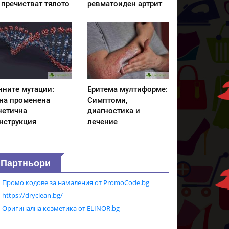
 пречистват тялото
ревматоиден артрит
нните мутации:
Еритема мултиформе:
на променена
Симптоми,
нетична
диагностика и
нструкция
лечение
Партньори
Промо кодове за намаления от PromoCode.bg
https://dryclean.bg/
Оригинална козметика от ELINOR.bg