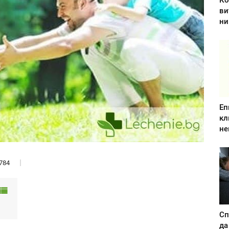
Ко
ви
ни
Еп
кл
не
784
Сп
да