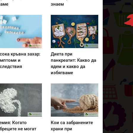
аме
знаем
сока кръвна захар:
Диета при
мптоми и
панкреатит: Kакво да
следствия
ядем и какво да
избягваме
емия: Когато
Кои са забранените
бреците не могат
храни при