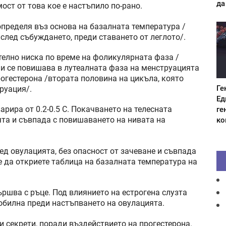
да
ост от това кое е настъпило по-рано.
определя въз основа на базалната температура /
след събуждането, преди ставането от леглото/.
телно ниска по време на фоликулярната фаза /
и се повишава в лутеалната фаза на менструацията
прогестерона /втората половина на цикъла, която
Ге
руация/.
Ед
ге
рира от 0.2-0.5 C. Покачването на телесната
ко
ята и съвпада с повишаването на нивата на
ед овулацията, без опасност от зачеване и съвпада
е да откриете таблица на базалната температура на
ършва с ръце. Под влиянието на естрогена слузта
-обилна преди настъпването на овулацията.
и секрети, поради въздействието на прогестерона.