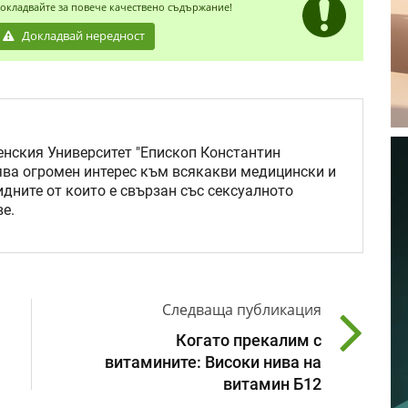
окладвайте за повече качествено съдържание!
Докладвай нередност
нския Университет "Епископ Константин
ява огромен интерес към всякакви медицински и
идните от които е свързан със сексуалното
е.
Следваща публикация
Когато прекалим с
витамините: Високи нива на
витамин Б12