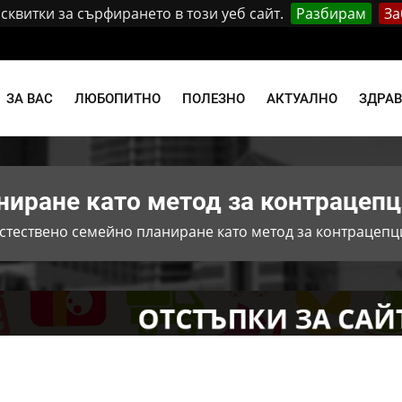
квитки за сърфирането в този уеб сайт.
Разбирам
За
и
ЗА ВАС
ЛЮБОПИТНО
ПОЛЕЗНО
АКТУАЛНО
ЗДРА
ниране като метод за контрацеп
стествено семейно планиране като метод за контрацепц