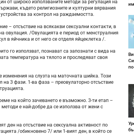
дин от широко използваните методи за регулация на
им
държави, където религиозните и културни вярвания
и устройства за контрол на раждаемостта.
е – отсъствие на всякакви сексуални контакти, в
на овулация. /Овулацията е период от менструалния
л в яйчника и от него се отделя яйцеклетка /.
ито го използват, познават са запознати с вида на
Ви
ната температура на тялото и проследяват своя
Си
по
е изменения на слузта на маточната шийка. Този
 на 3 фази. 1-ва фаза – преовулаторно отсъствие
струацията.
реме на който зачеването е възможно. 3-ти етап –
 методи е най-добре да се използва от жени с
Ур
ят ден на отсъствие на сексуална активност по
бъ
ацията /обикновено 7/ или 1-вият ден, в който се