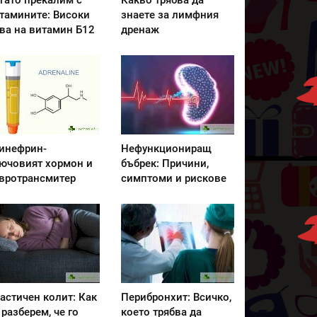
гато прекалим с
Какво трябва да
тамините: Високи
знаете за лимфния
ва на витамин Б12
дренаж
инефрин-
Нефункциониращ
ючовият хормон и
бъбрек: Причини,
вротрансмитер
симптоми и рискове
астичен колит: Как
Перибронхит: Всичко,
 разберем, че го
което трябва да