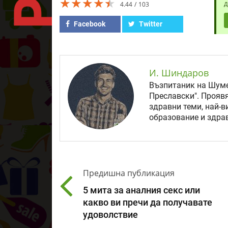
★★★★★
★★★★★
★★★★★
4.44
103
Д
Facebook
Twitter
И. Шиндаров
Възпитаник на Шуме
Преславски". Прояв
здравни теми, най-в
образование и здрав
Предишна публикация
5 мита за аналния секс или
какво ви пречи да получавате
удоволствие