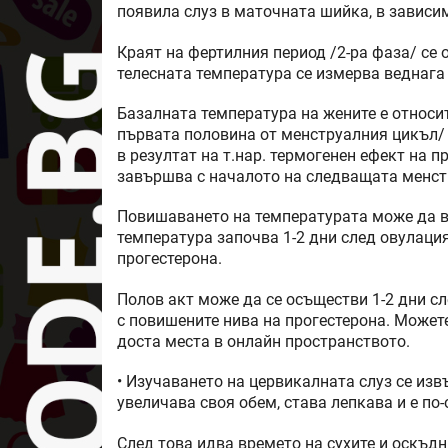
появила слуз в маточната шийка, в зависим
Краят на фертилния период /2-ра фаза/ се 
телесната температура се измерва веднага 
Базалната температура на жените е относи
първата половина от менструалния цикъл/ 
в резултат на т.нар. термогенен ефект на 
завършва с началото на следващата менст
Повишаването на температурата може да ва
температура започва 1-2 дни след овулаци
прогестерона.
Полов акт може да се осъществи 1-2 дни сл
с повишените нива на прогестерона. Может
доста места в онлайн пространството.
• Изучаването на цервикалната слуз се изв
увеличава своя обем, става лепкава и е по
След това идва времето на сухите и оскъдн