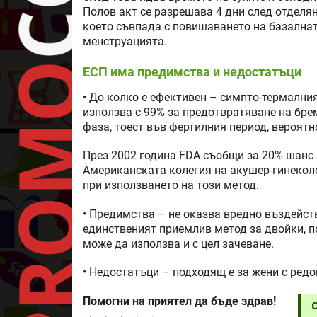
Полов акт се разрешава 4 дни след отделя
което съвпада с повишаването на базалнат
менструацията.
ЕСП има предимства и недостатъци
• До колко е ефективен – симпто-термални
използва с 99% за предотвратяване на брем
фаза, тоест във фертилния период, вероятн
През 2002 година FDA съобщи за 20% шанс 
Американската колегия на акушер-гинеколо
при използването на този метод.
• Предимства – не оказва вредно въздейст
единственият приемлив метод за двойки, п
може да използва и с цел зачеване.
• Недостатъци – подходящ е за жени с ред
Помогни на приятел да бъде здрав!