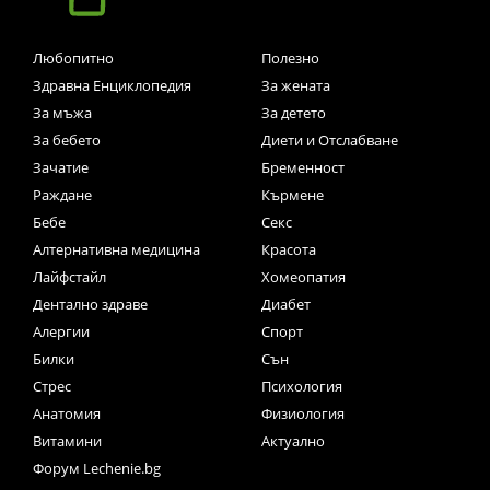
Любопитно
Полезно
Здравна Енциклопедия
За жената
За мъжа
За детето
За бебето
Диети и Отслабване
Зачатие
Бременност
Раждане
Кърмене
Бебе
Секс
Алтернативна медицина
Красота
Лайфстайл
Хомеопатия
Дентално здраве
Диабет
Алергии
Спорт
Билки
Сън
Стрес
Психология
Анатомия
Физиология
Витамини
Актуално
Форум Lechenie.bg