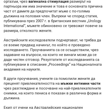
оргазъм, чрез
вагинална стимулация
размерът на
партньора им има значение и това е основната причина
част от дамите да предпочитат мъже с по-голяма
дължина на половия член. Въпреки че според статия,
публикувана през 2007 г. в британския вестник „Urology
International“, мъжете обикновено се тревожат повече за
размера, отколкото жените.
Австрийските изследователи подчертават, че трябва да
се вземе предвид начинът, по който е проведено
изследването. Проучванията са се осъществили, чрез
задаване на въпроси, на които не винаги може да се
даде честен отговор. Резултатите от изследванията са
публикувани в списание „Proceedings“ на Националната
академия на науките.
В други проучвания, учените са помолили жените да
преценят привлекателността на
мъжки интимни части
чрез разглеждане и посочване на най-привлекателните
снимки, на които пениса е показан в различна форма и
дължина.
Екип от учени на Австралийския национален