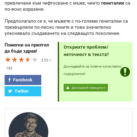
привличани към чифтосване с мъже, чиито
гениталии
са
по-ясно изразени.
Предполагало се е, че мъжете с по-големи гениталии са
прехвърляли по-лесно гените и това значително
улеснявало създаването на следващото поколение.
Помогни на приятел
Открихте проблем/
да бъде здрав!
неточност в текста?
★★★★★
★★★★★
★★★★★
3.55
Докладвайте за повече качествено
182
съдържание!
Facebook
Докладвай нередност
Twitter