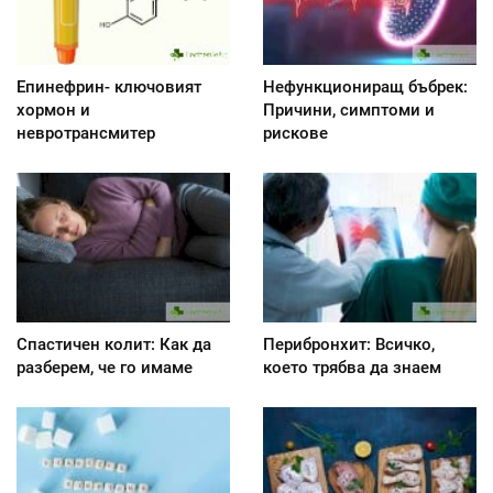
Епинефрин- ключовият
Нефункциониращ бъбрек:
хормон и
Причини, симптоми и
невротрансмитер
рискове
Спастичен колит: Как да
Перибронхит: Всичко,
разберем, че го имаме
което трябва да знаем