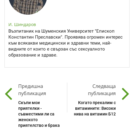
И. Шиндаров
Възпитаник на Шуменския Университет "Епископ
Константин Преславски". Проявява огромен интерес
към всякакви медицински и здравни теми, най-
видните от които е свързан със сексуалното
образование и здраве.
Предишна
Следваща
публикация
публикация
Скъпи мои
Когато прекалим с
приятелки -
витамините: Високи
съвместими ли са
нива на витамин Б12
женското
приятелство и брака