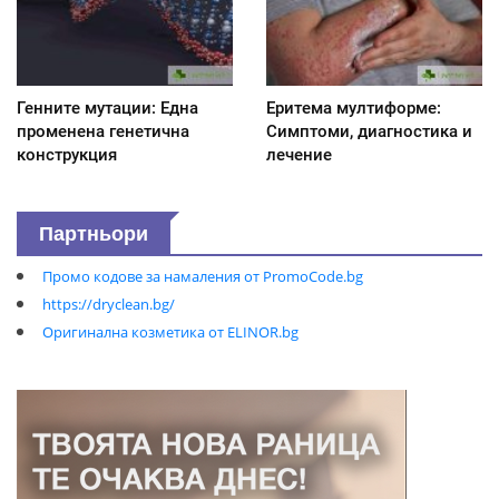
Генните мутации: Една
Еритема мултиформе:
променена генетична
Симптоми, диагностика и
конструкция
лечение
Партньори
Промо кодове за намаления от PromoCode.bg
https://dryclean.bg/
Оригинална козметика от ELINOR.bg