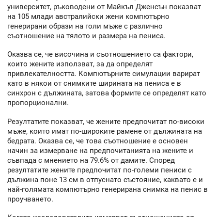
университет, ръководени от Майкъл Дженсън показват
на 105 млади австралийски жени компютърно
генерирани образи на голи мъже с различно
съотношение на тялото и размера на пениса.
Оказва се, че височина и съотношението са фактори,
които жените използват, за да определят
привлекателността. Компютърните симулации варират
като в някои от снимките ширината на пениса е в
синхрон с дължината, затова формите се определят като
пропорционални.
Резултатите показват, че жените предпочитат по-високи
мъже, които имат по-широките рамене от дължината на
бедрата. Оказва се, че това съотношение е основен
начин за измерване на предпочитанията на жените и
съвпада с мнението на 79.6% от дамите. Според
резултатите жените предпочитат по-големи пениси с
дължина поне 13 см в отпуснато състояние, каквато е и
най-голямата компютърно генерирана снимка на пенис в
проучването.