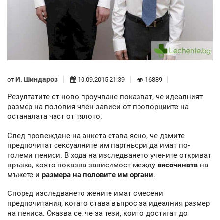
И. Шиндаров
от
10.09.2015 21:39
16889
Резултатите от ново проучване показват, че идеалният
размер на половия член зависи от пропорциите на
останалата част от тялото.
След провеждане на анкета става ясно, че дамите
предпочитат сексуалните им партньори да имат по-
големи пениси. В хода на изследването учените откриват
връзка, която показва зависимост между
височината
на
мъжете и
размера на половите им органи
.
Според изследването жените имат смесени
предпочитания, когато става въпрос за идеалния размер
на пениса. Оказва се, че за тези, които достигат до