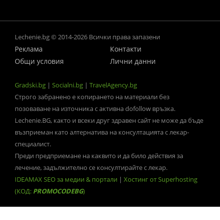
Lechenie.bg © 2014-2026 Всички права запазени
Реклама
Контакти
Общи условия
Лични данни
Gradski.bg
|
Socialni.bg
|
TravelAgency.bg
Строго забранено е копирането на материали без
позоваване на източника с активна dofollow връзка.
Lechenie.BG, както и всеки друг здравен сайт не може да бъде
възприеман като алтернатива на консултацията с лекар-
специалист.
Преди предприемане на каквито и да било действия за
лечение, задължително се консултирайте с лекар.
IDEAMAX SEO за медии & портали
|
Хостинг от Superhosting
(КОД:
PROMOCODEBG
)