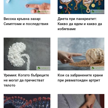
Висока кръвна захар:
Диета при панкреатит:
Симптоми и последствия
Kакво да ядем и какво да
избягваме
Уремия: Когато бъбреците
Кои са забранените храни
не могат да пречистват
при ревматоиден артрит
тялото