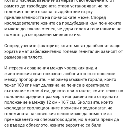
Когато изследователите измерват съотношението от
рамото до тазобедрената става установяват, че по-
големият пенис оказва въздействие върху
привлекателността на по-високите мъже. Според
изследователите жените са предубедени към по-ниските
мъжете до такава степен, че дори големи гениталиите не
помагат да се промени мнението им.
Според учените факторите, които могат да обяснят защо
хората имат забележително големи гениталии зависят от
размера на тялото.
Интересни сравнения между човешкия вид и
животинския свят показват любопитно съотношение
между пропорциите. Например мъжките горили, които
тежат 180 кг имат дължина на пениса в еректирало
състояние около 4 см, докато при мъжете, които тежат на
половина средният размер в изправено или отпуснато
положение е между 12 см - 16,7 см. Биолозите, които
изследват еволюционните промени предполагат, че
големината на човешкия пенис може да помогне за
премахването на сперматозоидите, но в ерата преди да
се въведе облеклото, жените вероятно са били