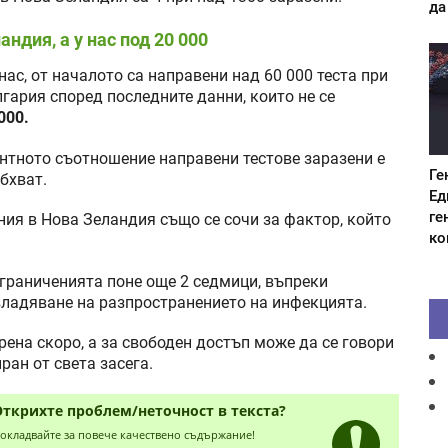
да
ндия, а у нас под 20 000
нас, от началото са направени над 60 000 теста при
лгария според последните данни, които не се
000.
нтното съотношение направени тестове заразени е
Ге
бхват.
Ед
ге
ния в Нова Зеландия също се сочи за фактор, който
ко
ограниченията поне още 2 седмици, въпреки
владяване на разпространението на инфекцията.
ена скоро, а за свободен достъп може да се говори
ран от света засега.
Открихте проблем/неточност в текста?
окладвайте за повече качествено съдържание!