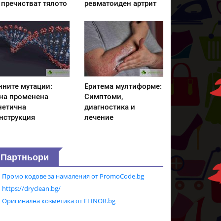
 пречистват тялото
ревматоиден артрит
нните мутации:
Еритема мултиформе:
на променена
Симптоми,
нетична
диагностика и
нструкция
лечение
Партньори
Промо кодове за намаления от PromoCode.bg
https://dryclean.bg/
Оригинална козметика от ELINOR.bg