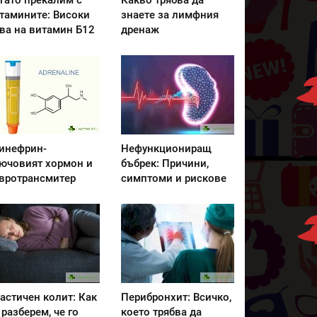
гато прекалим с
Какво трябва да
тамините: Високи
знаете за лимфния
ва на витамин Б12
дренаж
инефрин-
Нефункциониращ
ючовият хормон и
бъбрек: Причини,
вротрансмитер
симптоми и рискове
астичен колит: Как
Перибронхит: Всичко,
 разберем, че го
което трябва да