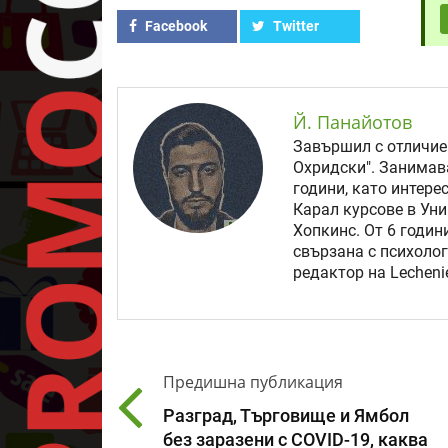
Facebook
Twitter
Й. Панайотов
Завършил с отличие
Охридски". Занимав
години, като интере
Карал курсове в Уни
Хопкинс. От 6 годи
свързана с психолог
редактор на Lechenie
Предишна публикация
Разград, Търговище и Ямбол
без заразени с COVID-19, каква