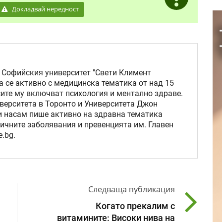
Докладвай нередност
 Софийския университет "Свети Климент
а се активно с медицинска тематика от над 15
сите му включват психология и ментално здраве.
верситета в Торонто и Университета Джон
ни насам пише активно на здравна тематика
ичните заболявания и превенцията им. Главен
.bg.
Следваща публикация
Когато прекалим с
витамините: Високи нива на