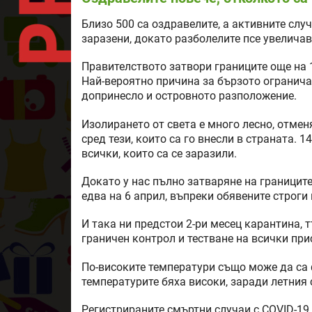
Близо 500 са оздравелите, а активните случ
заразени, докато разболелите псе увеличав
Правителството затвори границите още на 
Най-вероятно причина за бързото огранича
допринесло и островното разположение.
Изолирането от света е много лесно, отмен
сред тези, които са го внесли в страната. 1
всички, които са се заразили.
Докато у нас пълно затваряне на границит
едва на 6 април, въпреки обявените строг
И така ни предстои 2-ри месец карантина, 
граничен контрол и тестване на всички пр
По-високите температури също може да са 
температурите бяха високи, заради летния с
Регистрираните смъртни случаи с COVID-19 