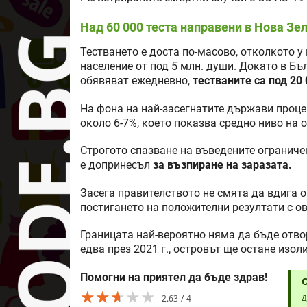
Над 60 000 теста направени в Нова Зела
Тестването е доста по-масово, отколкото у 
население от под 5 млн. души. Докато в Бъ
обявяват ежедневно,
тестваните са под 20 
На фона на най-засегнатите държави проце
около 6-7%, което показва средно ниво на о
Строгото спазване на въведените ограниче
е допринесъл
за възпиране на заразата.
Засега правителството не смята да вдига 
постигането на положителни резултати с о
Границата най-вероятно няма да бъде отвор
едва през 2021 г., островът ще остане изоли
Помогни на приятел да бъде здрав!
★★★★★
★★★★★
★★★★★
2.63
4
Д