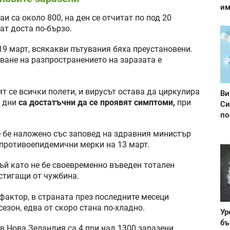
им
аи са около 800, на ден се отчитат по под 20
ат доста по-бързо.
19 март, всякакви пътувания бяха преустановени.
ване на разпространението на заразата е
ят се всички полети, и вирусът остава да циркулира
Ви
4 дни
са достатъчни да се проявят симптоми,
при
Си
по
е бе наложено със заповед на здравния министър
и противоепидемични мерки на 13 март.
тъй като не бе своевременно въведен тотален
истигащи от чужбина.
фактор, в страната през последните месеци
езон, едва от скоро стана по-хладно.
Ур
бъ
в Нова Зеландия са 4 при над 1300 заразени.