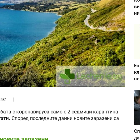
Ко
ви
ни
Еп
кл
не
531
рбата с коронавируса само с 2 седмици карантина
ати.
Според последните данни новите заразени са
Сп
да
 новите заразени