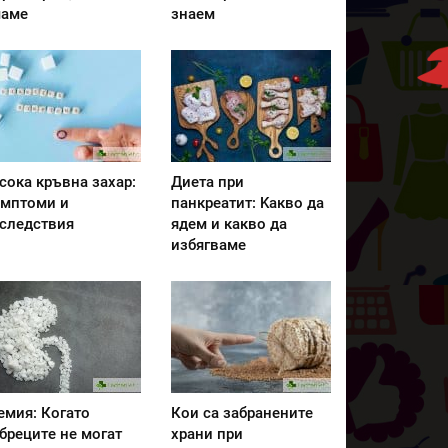
аме
знаем
сока кръвна захар:
Диета при
мптоми и
панкреатит: Kакво да
следствия
ядем и какво да
избягваме
емия: Когато
Кои са забранените
бреците не могат
храни при