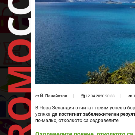
Й. Панайотов
от
12.04.2020 20:33
1
В Нова Зеландия отчитат голям успех в бо
успяха
да постигнат забележителни резулт
по-малко, отколкото са оздравелите.
Оздравелите повече, отколкото са