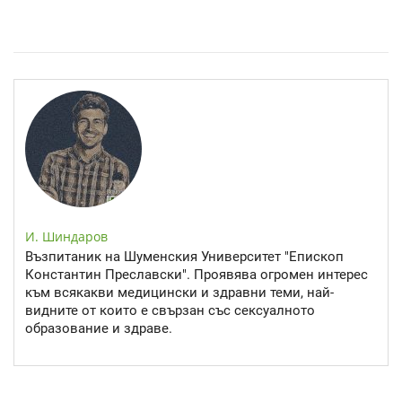
Спастичен колит: Как да разберем, че го имаме
И. Шиндаров
Възпитаник на Шуменския Университет "Епископ
Константин Преславски". Проявява огромен интерес
към всякакви медицински и здравни теми, най-
видните от които е свързан със сексуалното
образование и здраве.