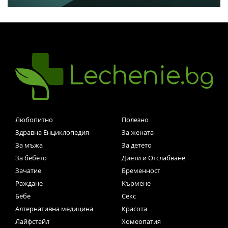
Любопитно
Полезно
Здравна Енциклопедия
За жената
За мъжа
За детето
За бебето
Диети и Отслабване
Зачатие
Бременност
Раждане
Кърмене
Бебе
Секс
Алтернативна медицина
Красота
Лайфстайл
Хомеопатия