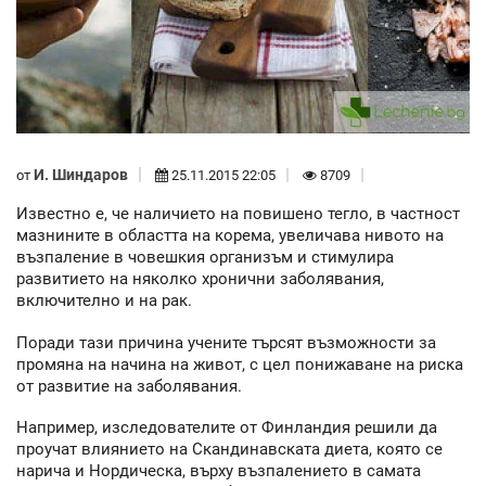
И. Шиндаров
от
25.11.2015 22:05
8709
Известно е, че наличието на повишено тегло, в частност
мазнините в областта на корема, увеличава нивото на
възпаление в човешкия организъм и стимулира
развитието на няколко хронични заболявания,
включително и на рак.
Поради тази причина учените търсят възможности за
промяна на начина на живот, с цел понижаване на риска
от развитие на заболявания.
Например, изследователите от Финландия решили да
проучат влиянието на Скандинавската диета, която се
нарича и Нордическа, върху възпалението в самата