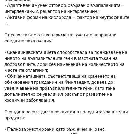
• Адаптивен имунен отговор, свързан с възпаленията –
интерлевкин-32, рецептор на интерлевкин-6;
• Активни форми на кислорода – фактор на неутрофилите
1.
От резултатите от експеримента, учените направили
следните заключения:
• Скандинавската диета способствала за понижаване на
нивото на възпалителните гени в мастната тъкан на
доброволците, дори без изменение на количеството на
мастните отлагания;
• Обичайната диета, съответстваща на храненето на
обикновения гражданин на Финландия, довела до
увеличаване на провъзпалителните гени, като така
допълнително се увеличил рискът от развитие на
хронични заболявания.
Скандинавската диета се състои от следните хранителни
продукти:
• Пълнозърнести храни като ръж, ечемик, овес,