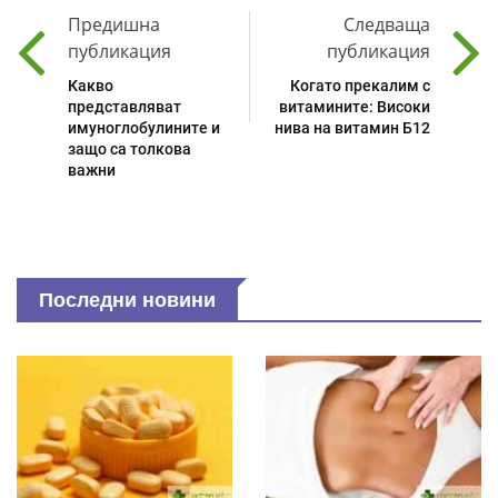
Предишна
Следваща
публикация
публикация
Какво
Когато прекалим с
представляват
витамините: Високи
имуноглобулините и
нива на витамин Б12
защо са толкова
важни
Последни новини