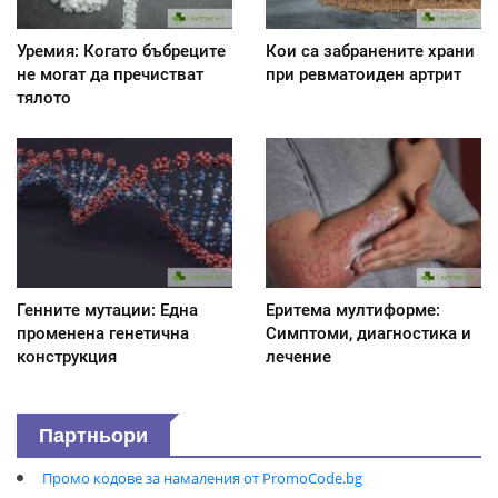
Уремия: Когато бъбреците
Кои са забранените храни
не могат да пречистват
при ревматоиден артрит
тялото
Генните мутации: Една
Еритема мултиформе:
променена генетична
Симптоми, диагностика и
конструкция
лечение
Партньори
Промо кодове за намаления от PromoCode.bg