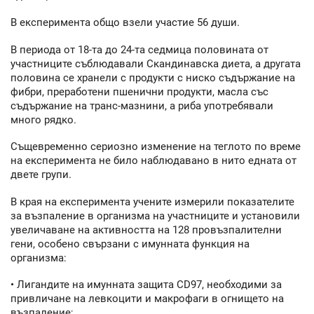
В експеримента общо взели участие 56 души.
В периода от 18-та до 24-та седмица половината от
участниците съблюдавали Скандинавска диета, а другата
половина се хранели с продукти с ниско съдържание на
фибри, преработени пшенични продукти, масла със
съдържание на транс-мазнини, а риба употребявали
много рядко.
Същевременно сериозно изменение на теглото по време
на експеримента не било наблюдавано в нито едната от
двете групи.
В края на експеримента учените измерили показателите
за възпаление в организма на участниците и установили
увеличаване на активността на 128 провъзпалителни
гени, особено свързани с имунната функция на
организма:
• Лигандите на имунната защита CD97, необходими за
привличане на левкоцити и макрофаги в огнището на
възпаление;