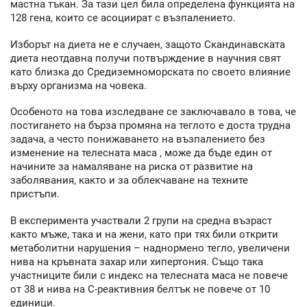
мастна тъкан. За тази цел била определена функцията на
128 гена, които се асоциират с възпалението.
Изборът на диета не е случаен, защото Скандинавската
диета неотдавна получи потвърждение в научния свят
като близка до Средиземноморската по своето влияние
върху организма на човека.
Особеното на това изследване се заключавало в това, че
постигането на бърза промяна на теглото е доста трудна
задача, а често понижаването на възпалението без
изменение на телесната маса , може да бъде един от
начините за намаляване на риска от развитие на
заболявания, както и за облекчаване на техните
пристъпи.
В експеримента участвали 2 групи на средна възраст
както мъже, така и на жени, като при тях били открити
метаболитни нарушения – наднормено тегло, увеличени
нива на кръвната захар или хипертония. Също така
участниците били с индекс на телесната маса не повече
от 38 и нива на С-реактивния белтък не повече от 10
единици.