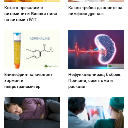
Когато прекалим с
Какво трябва да знаете за
витамините: Високи нива
лимфния дренаж
на витамин Б12
Епинефрин- ключовият
Нефункциониращ бъбрек:
хормон и
Причини, симптоми и
невротрансмитер
рискове