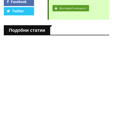
Facebook
Докладвай нередност
Twitter
Подобни статии
ПОЛЕЗНО
Спастичен колит: Как да разберем, че го имаме