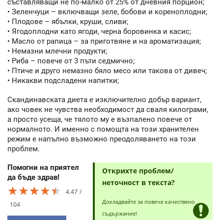
съставляващи не по-малко от 25% от дневния порцион;
• Зеленчуци – включващи зеле, бобови и кореноплодни;
• Плодове – ябълки, круши, сливи;
• Ягодоплодни като ягоди, черна боровинка и касис;
• Масло от рапица – за приготвяне и на ароматизация;
• Немазни млечни продукти;
• Риба – повече от 3 пъти седмично;
• Птиче и друго немазно бяло месо или такова от дивеч;
• Никакви подсладени напитки;
Скандинавската диета е изключително добър вариант,
ако човек не чувства необходимост да сваля килограми,
а просто усеща, че тялото му е възпалено повече от
нормалното. И именно с помощта на този хранителен
режим е напълно възможно преодоляването на този
проблем.
Помогни на приятел
Открихте проблем/
да бъде здрав!
неточност в текста?
★★★★★
★★★★★
★★★★★
4.47
Докладвайте за повече качествено
104
съдържание!