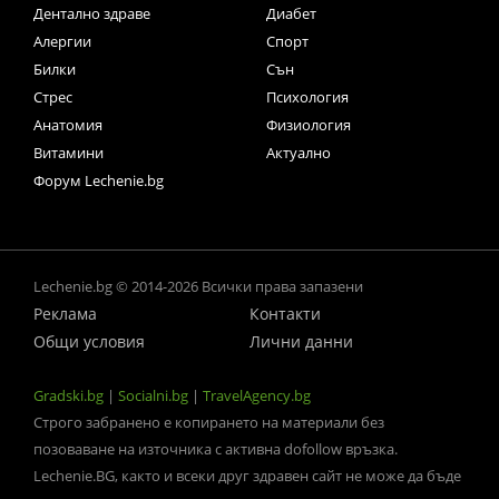
Дентално здраве
Диабет
Алергии
Спорт
Билки
Сън
Стрес
Психология
Анатомия
Физиология
Витамини
Актуално
Форум Lechenie.bg
Lechenie.bg © 2014-2026 Всички права запазени
Реклама
Контакти
Общи условия
Лични данни
Gradski.bg
|
Socialni.bg
|
TravelAgency.bg
Строго забранено е копирането на материали без
позоваване на източника с активна dofollow връзка.
Lechenie.BG, както и всеки друг здравен сайт не може да бъде