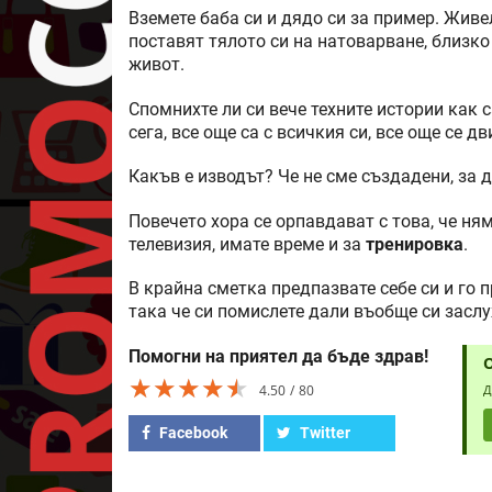
Вземете баба си и дядо си за пример. Живе
поставят тялото си на натоварване, близко 
живот.
Спомнихте ли си вече техните истории как с
сега, все още са с всичкия си, все още се 
Какъв е изводът? Че не сме създадени, за 
Повечето хора се орпавдават с това, че ням
телевизия, имате време и за
тренировка
.
В крайна сметка предпазвате себе си и го п
така че си помислете дали въобще си засл
Помогни на приятел да бъде здрав!
★★★★★
★★★★★
★★★★★
4.50
80
Д
Facebook
Twitter