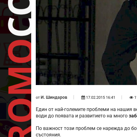
И. Шиндаров
от
17.02.2015 16:41
1
Един от най-големите проблеми на нашия в
води до появата и развитието на много
заб
По важност този проблем се нарежда до б
състояния.