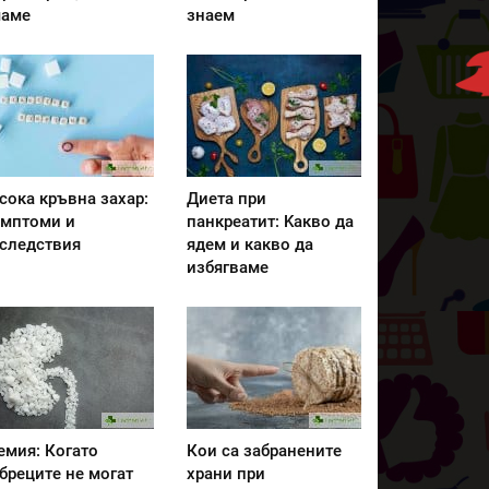
аме
знаем
сока кръвна захар:
Диета при
мптоми и
панкреатит: Kакво да
следствия
ядем и какво да
избягваме
емия: Когато
Кои са забранените
бреците не могат
храни при