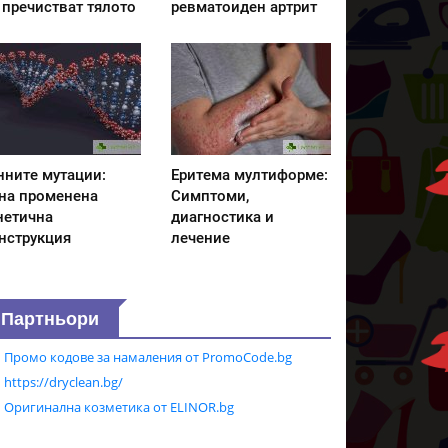
 пречистват тялото
ревматоиден артрит
нните мутации:
Еритема мултиформе:
на променена
Симптоми,
нетична
диагностика и
нструкция
лечение
Партньори
Промо кодове за намаления от PromoCode.bg
https://dryclean.bg/
Оригинална козметика от ELINOR.bg