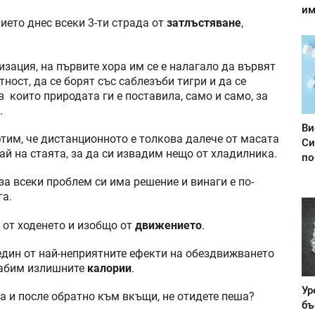
им
ето днес всеки 3-ти страда от
затлъстяване
,
зация, на първите хора им се е налагало да вървят
ност, да се борят със саблезъби тигри и да се
 които природата ги е поставила, само и само, за
.
Ви
фтим, че дистанционното е толкова далече от масата
Си
ай на стаята, за да си извадим нещо от хладилника.
по
за всеки проблем си има решение и винаги е по-
га.
 от ходенето и изобщо от
движението
.
един от най-неприятните ефекти на обездвижването
зхабим излишните
калории
.
Ур
а и после обратно към вкъщи, не отидете пеша?
бъ