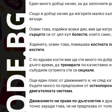
Един много добър начин, за да започнете д
Също и добър начин да изгорите малко кал
вкъщи.
Освен това, ходейки всеки ден, вие ще изг
сърцето
си от цял куп
болести
, които само
Ходенето, освен това, повишава
костната п
костите
.
С по-здрави кости вие ще сте много по-доб
дълго време, да
тренирате
по-качествено и 
събудили сутринта сте се
сецнали
.
Още един плюс от движението е, че след кат
бъдете много по-предпазени от
остеопороз
двигателната система
.
Движението ни прави по-дълголетни
и дра
точно заради това, че ни предпазва от тол