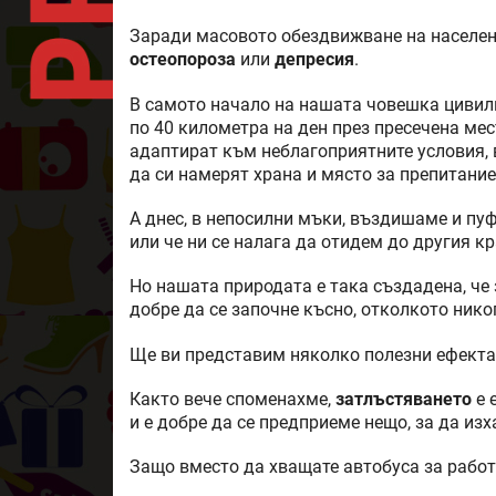
Заради масовото обездвижване на населени
остеопороза
или
депресия
.
В самото начало на нашата човешка цивили
по 40 километра на ден през пресечена мест
адаптират към неблагоприятните условия, в
да си намерят храна и място за препитание
А днес, в непосилни мъки, въздишаме и пу
или че ни се налага да отидем до другия кр
Но нашата природата е така създадена, че 
добре да се започне късно, отколкото нико
Ще ви представим няколко полезни ефекта
Както вече споменахме,
затлъстяването
е 
и е добре да се предприеме нещо, за да и
Защо вместо да хващате автобуса за работ