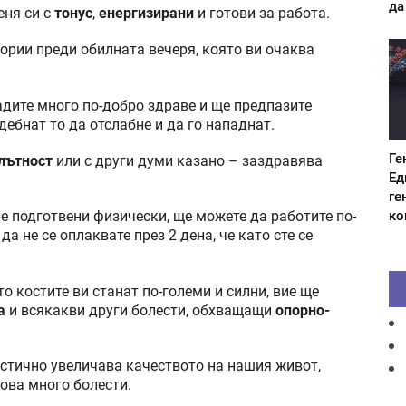
да
еня си с
тонус
,
енергизирани
и готови за работа.
ории преди обилната вечеря, която ви очаква
радите много по-добро здраве и ще предпазите
 дебнат то да отслабне и да го нападнат.
Ге
лътност
или с други думи казано – заздравява
Ед
ге
ко
ре подготвени физически, ще можете да работите по-
да не се оплаквате през 2 дена, че като сте се
о костите ви станат по-големи и силни, вие ще
а
и всякакви други болести, обхващащи
опорно-
стично увеличава качеството на нашия живот,
кова много болести.