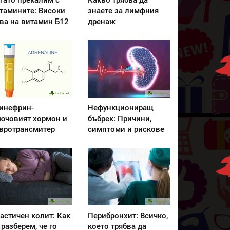
гато прекалим с
Какво трябва да
тамините: Високи
знаете за лимфния
ва на витамин Б12
дренаж
инефрин-
Нефункциониращ
ючовият хормон и
бъбрек: Причини,
вротрансмитер
симптоми и рискове
астичен колит: Как
Перибронхит: Всичко,
 разберем, че го
което трябва да