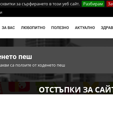
квитки за сърфирането в този уеб сайт.
Разбирам
За
ти
ЗА ВАС
ЛЮБОПИТНО
ПОЛЕЗНО
АКТУАЛНО
ЗДРА
енето пеш
акви са ползите от ходенето пеш