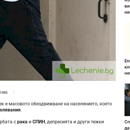
Ко
ви
ни
Еп
кл
не
1486
ек е масовото обездвижване на населението, което
олявания
.
орбата с
рака
и
СПИН
, депресията и други тежки
Сп
да