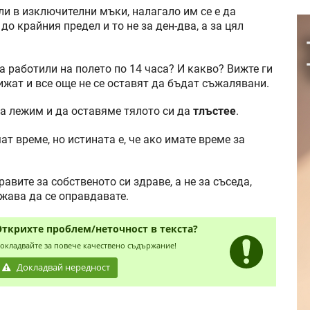
ли в изключителни мъки, налагало им се е да
до крайния предел и то не за ден-два, а за цял
а работили на полето по 14 часа? И какво? Вижте ги
движат и все още не се оставят да бъдат съжалявани.
да лежим и да оставяме тялото си да
тлъстее
.
ат време, но истината е, че ако имате време за
равите за собственото си здраве, а не за съседа,
ужава да се оправдавате.
Открихте проблем/неточност в текста?
окладвайте за повече качествено съдържание!
Докладвай нередност