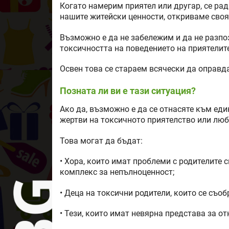
Когато намерим приятел или другар, се рад
нашите житейски ценности, откриваме своя
Възможно е да не забележим и да не разпо
токсичността на поведението на приятелите
Освен това се стараем всячески да оправд
Позната ли ви е тази ситуация?
Ако да, възможно е да се отнасяте към един
жертви на токсичното приятелство или люб
Това могат да бъдат:
• Хора, които имат проблеми с родителите 
комплекс за непълноценност;
• Деца на токсични родители, които се съоб
• Тези, които имат невярна представа за о