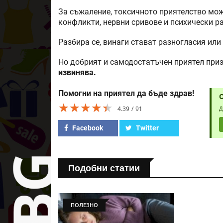
За съжаление, токсичното приятелство мож
конфликти, нервни сривове и психически р
Разбира се, винаги стават разногласия или
Но добрият и самодостатъчен приятел приз
извинява.
Помогни на приятел да бъде здрав!
★★★★★
★★★★★
★★★★★
4.39
91
Д
Facebook
Twitter
Подобни статии
ПОЛЕЗНО