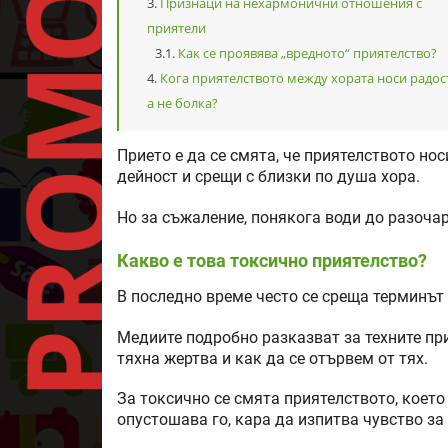
Признаци на нехармонични отношения с
приятели
Как се проявява „вредното“ приятелство?
Кога приятелството между хората носи радос
а не болка?
Прието е да се смята, че приятелството но
дейност и срещи с близки по душа хора.
Но за съжаление, понякога води до разочар
Какво е това токсично приятелство?
В последно време често се среща терминът
Медиите подробно разказват за техните при
тяхна жертва и как да се отървем от тях.
За токсично се смята приятелството, което 
опустошава го, кара да изпитва чувство за