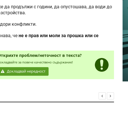
е да продължи с години, да опустошава, да води до
азстройства.
 дори конфликти.
нава, че
не е прав или моли за прошка или се
Открихте проблем/неточност в текста?
окладвайте за повече качествено съдържание!
Докладвай нередност