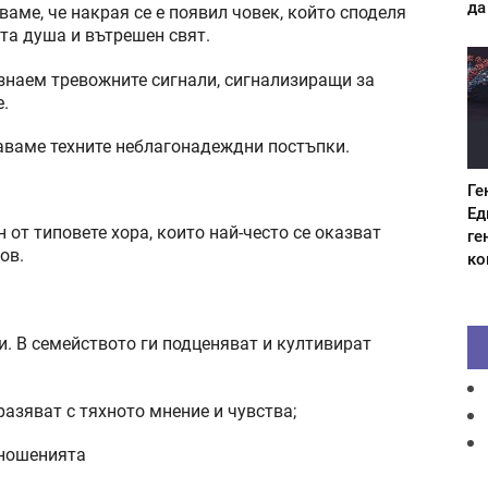
да
ваме, че накрая се е появил човек, който споделя
та душа и вътрешен свят.
знаем тревожните сигнали, сигнализиращи за
.
аваме техните неблагонадеждни постъпки.
Ге
Ед
 от типовете хора, които най-често се оказват
ге
ов.
ко
си. В семейството ги подценяват и култивират
разяват с тяхното мнение и чувства;
тношенията