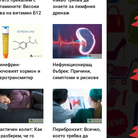
гато прекалим с
Какво трябва да
тамините: Високи
знаете за лимфния
ва на витамин Б12
дренаж
инефрин-
Нефункциониращ
ючовият хормон и
бъбрек: Причини,
вротрансмитер
симптоми и рискове
астичен колит: Как
Перибронхит: Всичко,
 разберем, че го
което трябва да