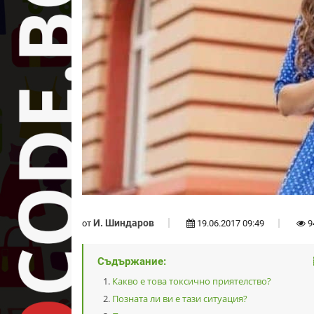
И. Шиндаров
от
19.06.2017 09:49
9
Съдържание:
Какво е това токсично приятелство?
Позната ли ви е тази ситуация?