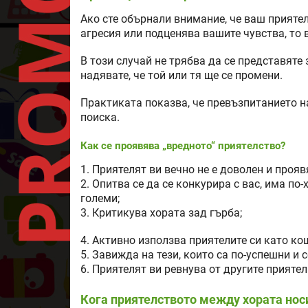
Ако сте обърнали внимание, че ваш прияте
агресия или подценява вашите чувства, то 
В този случай не трябва да се представяте 
надявате, че той или тя ще се промени.
Практиката показва, че превъзпитанието на
поиска.
Как се проявява „вредното“ приятелство?
1. Приятелят ви вечно не е доволен и прояв
2. Опитва се да се конкурира с вас, има по
големи;
3. Критикува хората зад гърба;
4. Активно използва приятелите си като к
5. Завижда на тези, които са по-успешни и с
6. Приятелят ви ревнува от другите приятел
Кога приятелството между хората носи