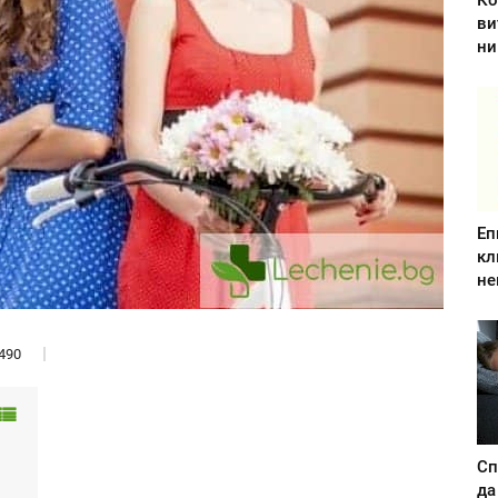
Ко
ви
ни
Еп
кл
не
490
Сп
да