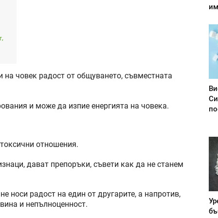
им
т,
си на човек радост от общуването, съвместната
Ви
Си
ования и може да изпие енергията на човека.
по
 токсични отношения.
знаци, дават препоръки, съвети как да не станем
не носи радост на един от другарите, а напротив,
Ур
 вина и непълноценност.
бъ