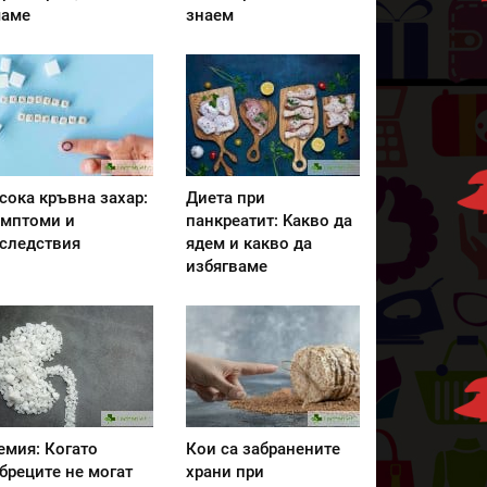
аме
знаем
сока кръвна захар:
Диета при
мптоми и
панкреатит: Kакво да
следствия
ядем и какво да
избягваме
емия: Когато
Кои са забранените
бреците не могат
храни при