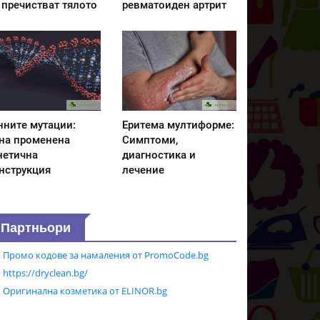
 пречистват тялото
ревматоиден артрит
нните мутации:
Еритема мултиформе:
на променена
Симптоми,
нетична
диагностика и
нструкция
лечение
Партньори
Промо кодове за намаления от PromoCode.bg
https://dryclean.bg/
Оригинална козметика от ELINOR.bg