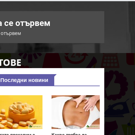
а се отървем
е отървем
Последни новини