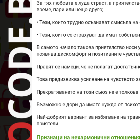
За тях любовта е луда страст, а приятелст
време, пари или нещо друго;
• Тези, които трудно осъзнават смисъла на
• Тези, които се страхуват да имат собстве
В самото начало такова приятелство носи у
появява дискомфорт и позитивните чувства
Правят се намеци, че не полагат достатъч
Това предизвиква усилване на чувството за
Прекратяването на този съюз не е толкова 
Възможно е дори да имате нужда от психот
Най-добрият вариант за избягване на травм
приятели.
Признаци на нехармонични отношения