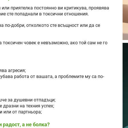
л или приятелка постоянно ви критикува, проявява
вие сте попаднали в токсични отношения.
за по-добри, отколкото сте всъщност или да се
 токсичен човек е невъзможно, ако той сам не го
ява агресия;
-хубава работа от вашата, а проблемите му са по-
ошче за душевни отпадъци;
е дразни на техния успех;
и или от партньора;
 радост, а не болка?