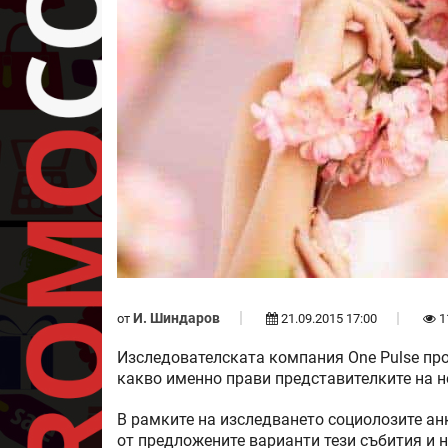
И. Шиндаров
от
21.09.2015 17:00
1
Изследователската компания One Pulse про
какво именно прави представителките на н
В рамките на изследването социолозите ан
от предложените варианти тези събития и 