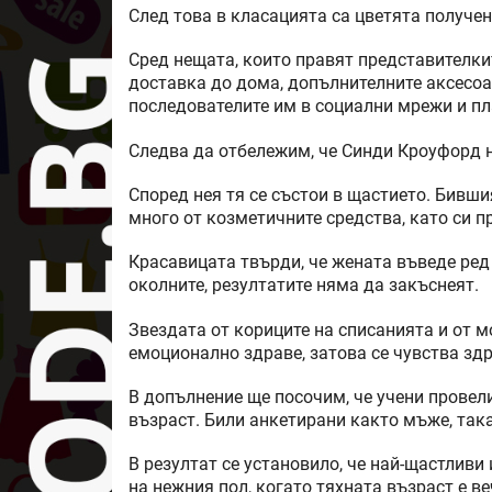
След това в класацията са цветята получен
Сред нещата, които правят представителки
доставка до дома, допълнителните аксесоар
последователите им в социални мрежи и пл
Следва да отбележим, че Синди Кроуфорд н
Според нея тя се състои в щастието. Бивш
много от козметичните средства, като си п
Красавицата твърди, че жената въведе ред 
околните, резултатите няма да закъснеят.
Звездата от кориците на списанията и от м
емоционално здраве, затова се чувства зд
В допълнение ще посочим, че учени провел
възраст. Били анкетирани както мъже, така
В резултат се установило, че най-щастливи
на нежния пол, когато тяхната възраст е в