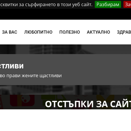
квитки за сърфирането в този уеб сайт.
Разбирам
За
и
ЗА ВАС
ЛЮБОПИТНО
ПОЛЕЗНО
АКТУАЛНО
ЗДРА
стливи
во прави жените щастливи