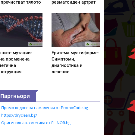
 пречистват тялото
ревматоиден артрит
нните мутации:
Еритема мултиформе:
на променена
Симптоми,
нетична
диагностика и
нструкция
лечение
Партньори
Промо кодове за намаления от PromoCode.bg
https://dryclean.bg/
Оригинална козметика от ELINOR.bg