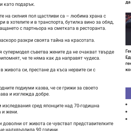
да
и като подарък.
те на силния пол щастливи са – любима храна с
и в хотелите и в транспорта, бутилка вино за обяд,
ащането с партньора на сметката в ресторанта.
аскоро разкри своята тайна на красотата.
Ге
ия супермодел съветва жените да не очакват твърде
Ед
рипомнят, че те няма как да направят чудеса.
ге
ко
в живота си, престане да къса нервите си с
одните подиуми казва, че се грижи за своето
рава и изглежда добре.
и изследвания сред японците над 70-годишна
 и жени.
 и доволни от живота се чувстват представителките
ече надхвърлила 90 години.