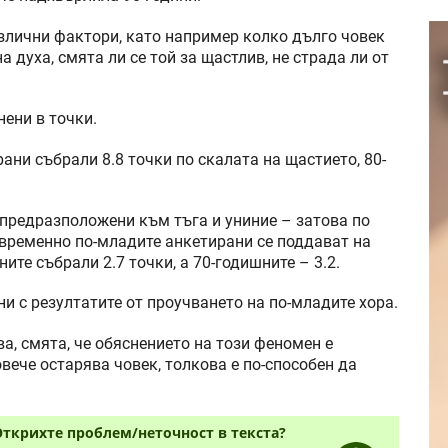
злични фактори, като например колко дълго човек
 духа, смята ли се той за щастлив, не страда ли от
нени в точки.
ани събрали 8.8 точки по скалата на щастието, 80-
 предразположени към тъга и униние – затова по
евременно по-младите анкетирани се поддават на
ните събрали 2.7 точки, а 70-годишните – 3.2.
ни с резултатите от проучването на по-младите хора.
а, смята, че обяснението на този феномен е
вече остарява човек, толкова е по-способен да
Открихте проблем/неточност в текста?