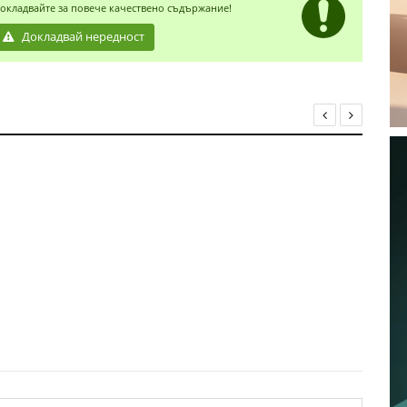
окладвайте за повече качествено съдържание!
Докладвай нередност