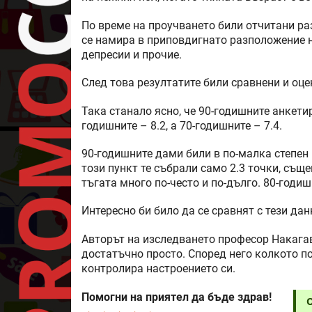
По време на проучването били отчитани ра
се намира в приповдигнато разположение на
депресии и прочие.
След това резултатите били сравнени и оце
Така станало ясно, че 90-годишните анкетир
годишните – 8.2, а 70-годишните – 7.4.
90-годишните дами били в по-малка степен
този пункт те събрали само 2.3 точки, същ
тъгата много по-често и по-дълго. 80-годиш
Интересно би било да се сравнят с тези дан
Авторът на изследването професор Накагав
достатъчно просто. Според него колкото по
контролира настроението си.
Помогни на приятел да бъде здрав!