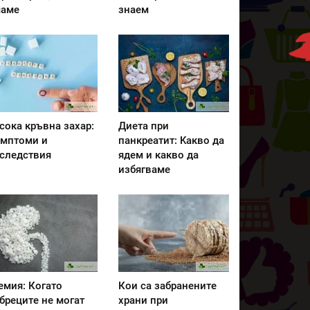
аме
знаем
сока кръвна захар:
Диета при
мптоми и
панкреатит: Kакво да
следствия
ядем и какво да
избягваме
емия: Когато
Кои са забранените
бреците не могат
храни при