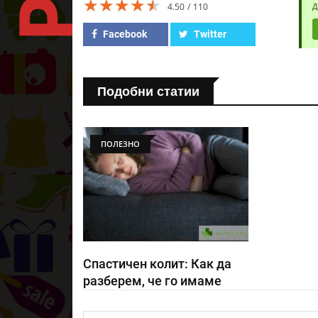
★★★★★
★★★★★
★★★★★
4.50
110
Д
Facebook
Twitter
Подобни статии
ПОЛЕЗНО
Спастичен колит: Как да
разберем, че го имаме