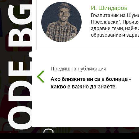
И. Шиндаров
Възпитаник на Шуме
Преславски". Прояв
здравни теми, най-в
образование и здрав
Предишна публикация
Ако близките ви са в болница -
какво е важно да знаете