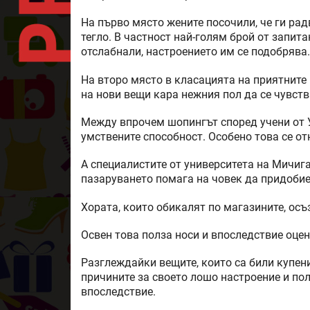
На първо място жените посочили, че ги ра
тегло. В частност най-голям брой от запита
отслабнали, настроението им се подобрява.
На второ място в класацията на приятните
на нови вещи кара нежния пол да се чувст
Между впрочем шопингът според учени от 
умствените способност. Особено това се от
А специалистите от университета на Мичиг
пазаруването помага на човек да придобие 
Хората, които обикалят по магазините, осъ
Освен това полза носи и впоследствие оцен
Разглеждайки вещите, които са били купени
причините за своето лошо настроение и по
впоследствие.