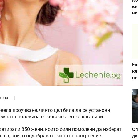
Ко
ви
ни
Еп
кл
не
1338
вела проучване, чиято цел била да се установи
ежната половина от човечеството щастливи.
кетирали 850 жени, които били помолени да изберат
Сп
неща, които подобряват тяхното настроение.
да