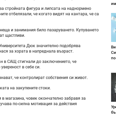
им
два стройната фигура и липсата на наднормено
ните отбелязали, че когато видят на кантара, че са
 неща и занимания било пазаруването. Купуването
ват щастливи.
Университета Дюк значително подобрява
Ви
нася за хората в напреднала възраст.
Си
по
ан в САЩ стигнали до заключението, че
увереност в себе си.
знават, че контролират собствения си живот.
ката на закупените стоки.
 в магазина, човек окончателно забравя за
лучава по-силна мотивация за действия
Ур
бъ