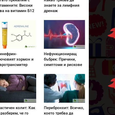
гато прекалим с
Какво трябва да
тамините: Високи
знаете за лимфния
ва на витамин Б12
дренаж
инефрин-
Нефункциониращ
ючовият хормон и
бъбрек: Причини,
вротрансмитер
симптоми и рискове
астичен колит: Как
Перибронхит: Всичко,
 разберем, че го
което трябва да