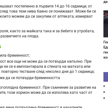
да
ишават постепенно в първите 14 до 16 седмици, от
след това тези нива бавно се понижават. Може би се
, които можем да си закупим от аптеката, измерват
ля, както за майката така и за бебето в утробата,
 развитието на плода.
Ге
G
Ед
ге
пила бременност;
ко
ост все още не може да се потвърди напълно. При
ще не се е имплантирала в стената на матката или
 повторно тестване след няколко дни до 1 седмица;
оже да се потвърди бременността
ногоплодна бременност. При съмнение за развитие на
те, този хормон може да се използва като част от
лед вече потвърдена бременност в началните