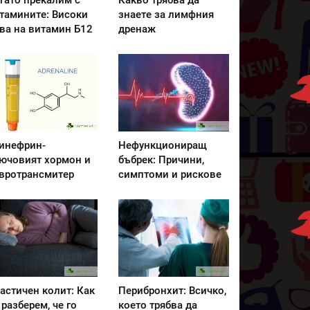
гато прекалим с
Какво трябва да
тамините: Високи
знаете за лимфния
ва на витамин Б12
дренаж
инефрин-
Нефункциониращ
ючовият хормон и
бъбрек: Причини,
вротрансмитер
симптоми и рискове
астичен колит: Как
Перибронхит: Всичко,
 разберем, че го
което трябва да