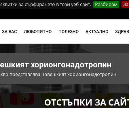
квитки за сърфирането в този уеб сайт.
Разбирам
За
и
ЗА ВАС
ЛЮБОПИТНО
ПОЛЕЗНО
АКТУАЛНО
ЗДРА
вешкият хорионгонадотропин
акво представлява човешкият хорионгонадотропин