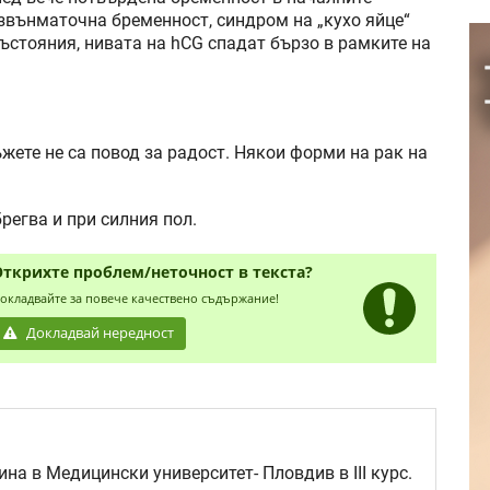
извънматочна бременност, синдром на „кухо яйце“
състояния, нивата на hCG спадат бързо в рамките на
жете не са повод за радост. Някои форми на рак на
регва и при силния пол.
Открихте проблем/неточност в текста?
окладвайте за повече качествено съдържание!
Докладвай нередност
на в Медицински университет- Пловдив в III курс.