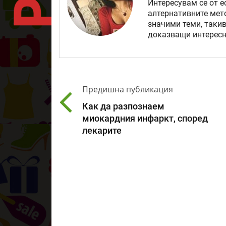
Интересувам се от е
алтернативните мет
значими теми, такив
доказващи интересн
Предишна публикация
Как да разпознаем
миокардния инфаркт, според
лекарите