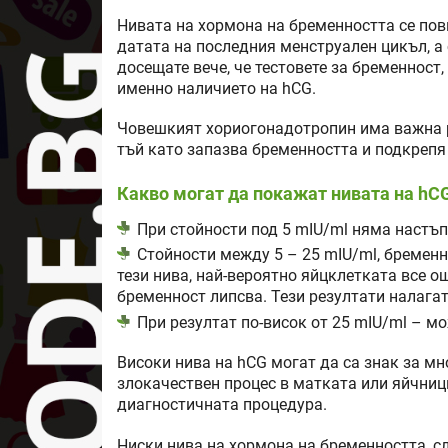
Нивата на хормона на бременността се пов
датата на последния менструален цикъл, а 
досещате вече, че тестовете за бременност
именно наличието на hCG.
Човешкият хориогонадотропин има важна ро
тъй като запазва бременността и подкрепя
Какво могат да покажат нивата на hC
При стойности под 5 mIU/ml няма настъ
Стойности между 5 – 25 mIU/ml, бременн
тези нива, най-вероятно яйцклетката все о
бременност липсва. Тези резултати налагат
При резултат по-висок от 25 mIU/ml – м
Високи нива на hCG могат да са знак за м
злокачествен процес в матката или яйчници
диагностичната процедура.
Ниски нива на хормона на бременността, с