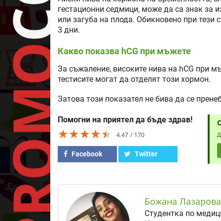
гестационни седмици, може да са знак за 
или загуба на плода. Обикновено при тези 
3 дни.
Какво показва hCG при мъжете
За съжаление, високите нива на hCG при мъ
тестисите могат да отделят този хормон.
Затова този показател не бива да се пренеб
Помогни на приятел да бъде здрав!
★★★★★
★★★★★
★★★★★
4.47
170
Д
Facebook
Twitter
Божана Лазарова
Студентка по медици