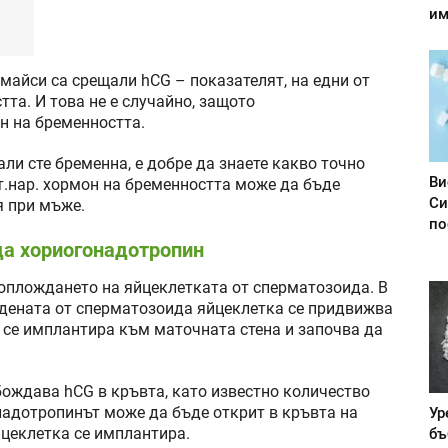
им
 майси са срещали hCG – показателят, на едни от
та. И това не е случайно, защото
н на бременността.
али сте бременна, е добре да знаете какво точно
Ви
 т.нар. хормон на бременността може да бъде
Си
я при мъже.
по
да хориогонадотропин
оплождането на яйцеклетката от сперматозоида. В
одената от сперматозоида яйцеклетка се придвижва
 се имплантира към маточната стена и започва да
ождава hCG в кръвта, като известно количество
надотропинът може да бъде открит в кръвта на
Ур
йцеклетка се имплантира.
бъ