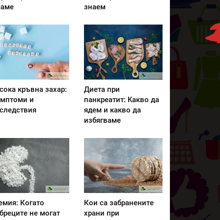
аме
знаем
сока кръвна захар:
Диета при
мптоми и
панкреатит: Kакво да
следствия
ядем и какво да
избягваме
емия: Когато
Кои са забранените
бреците не могат
храни при