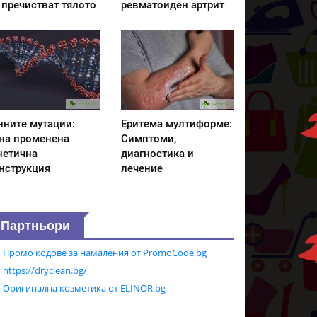
 пречистват тялото
ревматоиден артрит
нните мутации:
Еритема мултиформе:
на променена
Симптоми,
нетична
диагностика и
нструкция
лечение
Партньори
Промо кодове за намаления от PromoCode.bg
https://dryclean.bg/
Оригинална козметика от ELINOR.bg