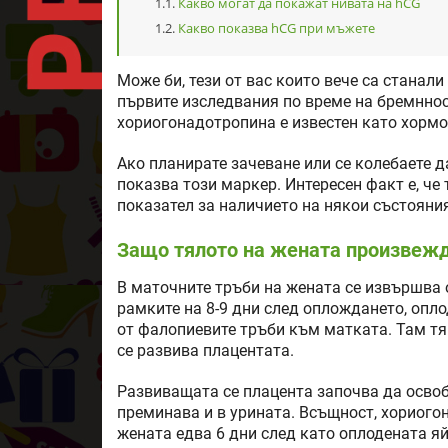
Какво могат да покажат нивата на hCG
Какво показва hCG при мъжете
Може би, тези от вас които вече са станали
първите изследвания по време на бремнност
хориогонадотропина е известен като хормо
Ако планирате зачеване или се колебаете д
показва този маркер. Интересен факт е, че
показател за наличието на някои състояни
Защо тялото на жената произвеж
В маточните тръби на жената се извършва 
рамките на 8-9 дни след оплождането, опл
от фалопиевите тръби към матката. Там тя
се развива плацентата.
Развиващата се плацента започва да освоб
преминава и в урината. Всъщност, хориого
жената едва 6 дни след като оплодената я