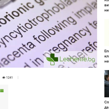
Ко
ви
ни
Еп
кл
не
1241
Сп
да