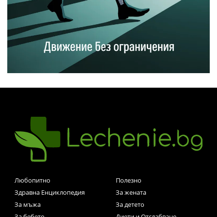
Любопитно
Полезно
Здравна Енциклопедия
За жената
За мъжа
За детето
За бебето
Диети и Отслабване