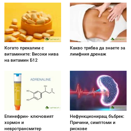
Когато прекалим с
Какво трябва да знаете за
витамините: Високи нива
лимфния дренаж
на витамин Б12
Епинефрин- ключовият
Нефункциониращ бъбрек:
хормон и
Причини, симптоми и
невротрансмитер
рискове