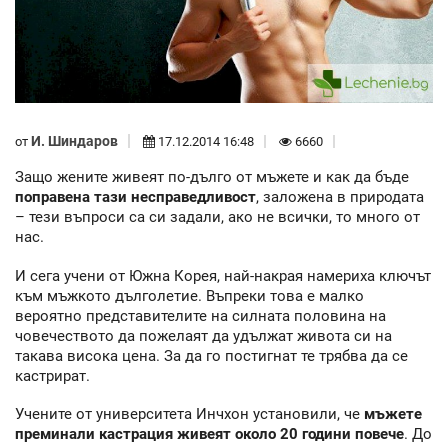
И. Шиндаров
от
17.12.2014 16:48
6660
Защо жените живеят по-дълго от мъжете и как да бъде
поправена тази несправедливост
, заложена в природата
– тези въпроси са си задали, ако не всички, то много от
нас.
И сега учени от Южна Корея, най-накрая намериха ключът
към мъжкото дълголетие. Въпреки това е малко
вероятно представителите на силната половина на
човечеството да пожелаят да удължат живота си на
такава висока цена. За да го постигнат те трябва да се
кастрират.
Учените от университета Инчхон установили, че
мъжете
преминали кастрация живеят около 20 години повече
. До