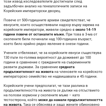
този извод изследователите достигнали след
задълбочен анализ на генеалогичните записи на
Корейския императорски дворец.
Повече от 500-годишните архиви свидетелстват, че
евнусите, които осъществявали надзор върху харема на
корейските императори, живели средно
с около 14-19
години повече от останалите мъже.
При това в 3-ма от
скопените били починали над 100-годишна възраст,
което било крайно рядко явление в онези години.
Учените отбелязват, че за корейските евнуси съществува
130 пъти по-голяма вероятност да доживеят до 100
години в сравнение с гражданите на съвременните
развити държави. За сравнение
средната
продължителност на живота
на членовете на корейското
императорско семейство не надвишавала и 45 години.
Корейските учени предполагат, че тази разлика в
продължителността на живота се дължи на отсъствието
на полови хормони у скопените мъже – като
тестостерона, който
може да намали продължителността
на живота.
Така се обяснява и защо жените обикновено