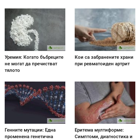
Уремия: Когато бъбреците
Кои са забранените храни
не могат да пречистват
при ревматоиден артрит
тялото
Генните мутации: Една
Еритема мултиформе:
променена генетична
Симптоми, диагностика и