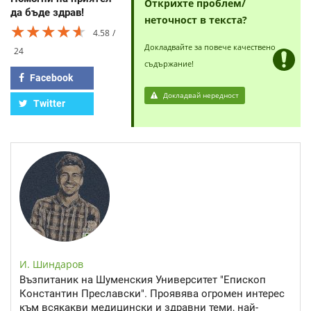
Открихте проблем/
да бъде здрав!
неточност в текста?
★★★★★
★★★★★
★★★★★
4.58
Докладвайте за повече качествено
24
съдържание!
Facebook
Докладвай нередност
Twitter
И. Шиндаров
Възпитаник на Шуменския Университет "Епископ
Константин Преславски". Проявява огромен интерес
към всякакви медицински и здравни теми, най-