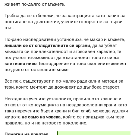
живеят по-дълго от мъжете.
Трябва да се отбележи, че за кастрацията като начин за
постигане на дълголетие, учените говорят не за първи
път .
По-рано изследователи установиха, че макар и мъжете,
лишили се от оплодителните си органи
, да загубват
мъжката си привлекателност и агресивен характер, те
получават възможност да възстановят тялото си
на
клетъчно ниво
. Благодарение на това скопените живеят
по-дълго от останалите мъже.
Все пак, съществуват и по-малко радикални методи за
тези, които мечтаят да доживеят до дълбока старост.
Неотдавна учените установиха, правилното хранене и
отказът от консумацията на нездравословни храни като
така наречените бързи храни и бял хляб, може да удължи
живота
не само на човека,
който се придържа към тези
правила, но и на неговото поколение.
Помогни на приятел