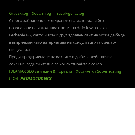
Gradski.bg
|
Socialni.bg
|
TravelAgency.bg
Строго забранено е копирането на материали без
позоваване на източника с активна dofollow връзка.
Lechenie.BG, както и всеки друг здравен сайт не може да бъде
възприеман като алтернатива на консултацията с лекар-
специалист.
Преди предприемане на каквито и да било действия за
лечение, задължително се консултирайте с лекар.
IDEAMAX SEO за медии & портали
|
Хостинг от Superhosting
(КОД:
PROMOCODEBG
)