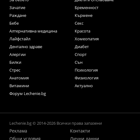
Зачатие
Бременност
Раждане
Кърмене
Бебе
Секс
Алтернативна медицина
Красота
Лайфстайл
Хомеопатия
Дентално здраве
Диабет
Алергии
Спорт
Билки
Сън
Стрес
Психология
Анатомия
Физиология
Витамини
Актуално
Форум Lechenie.bg
Lechenie.bg © 2014-2026 Всички права запазени
Реклама
Контакти
Общи условия
Лични данни