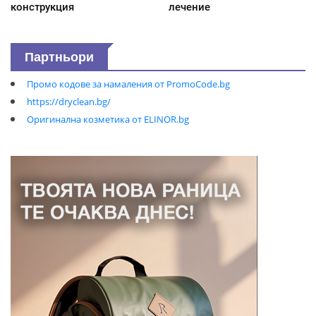
конструкция
лечение
Партньори
Промо кодове за намаления от PromoCode.bg
https://dryclean.bg/
Оригинална козметика от ELINOR.bg