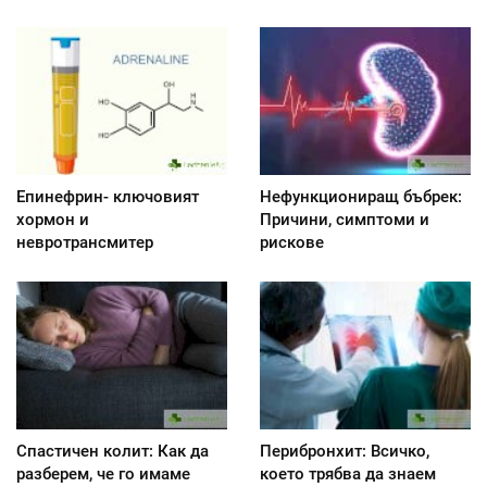
Епинефрин- ключовият
Нефункциониращ бъбрек:
хормон и
Причини, симптоми и
невротрансмитер
рискове
Спастичен колит: Как да
Перибронхит: Всичко,
разберем, че го имаме
което трябва да знаем