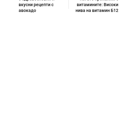
вкусни рецепти с
витамините: Високи
авокадо
нива на витамин Б12