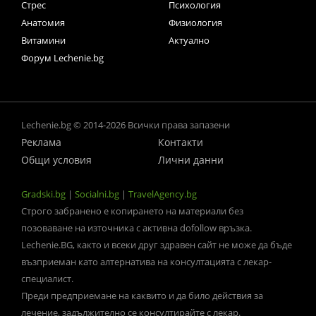
Стрес
Психология
Анатомия
Физиология
Витамини
Актуално
Форум Lechenie.bg
Lechenie.bg © 2014-2026 Всички права запазени
Реклама
Контакти
Общи условия
Лични данни
Gradski.bg
|
Socialni.bg
|
TravelAgency.bg
Строго забранено е копирането на материали без
позоваване на източника с активна dofollow връзка.
Lechenie.BG, както и всеки друг здравен сайт не може да бъде
възприеман като алтернатива на консултацията с лекар-
специалист.
Преди предприемане на каквито и да било действия за
лечение, задължително се консултирайте с лекар.