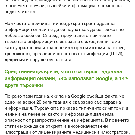
в повечето случаи, търсейки информация в помощ на
родителите си.
Най-честата причина тийнейджъри търсят здравна
информация онлайн е да се научат как да се грижат по-
добре за себе си. Според проучването най-често
търсената информация е свързана с ежедневни теми
като упражнения и хранене или при симптоми на стрес,
тревожност, предавани по полов път инфекции (ППИ),
депресия
и нарушения на съня.
Сред тийнейджърите, които са търсят здравна
информация онлайн, 58% използват Google, а 14%
други търсачки
По-рано тази година, екипа на Google съобщи факта, че
едно на всеки 20 запитвания е свързано със здравна
информация. Търсачката показва типичните симптоми и
начини на лечение, както и информация дали има
опасност от разпространение на инфекцията. В повечето
статии може да се открият и висококачествени
илюстрации от лицензираните медицински илюстратори.