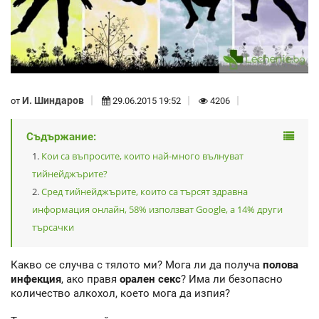
И. Шиндаров
от
29.06.2015 19:52
4206
Съдържание:
Кои са въпросите, които най-много вълнуват
тийнейджърите?
Сред тийнейджърите, които са търсят здравна
информация онлайн, 58% използват Google, а 14% други
търсачки
Какво се случва с тялото ми? Мога ли да получа
полова
инфекция
, ако правя
орален секс
? Има ли безопасно
количество алкохол, което мога да изпия?