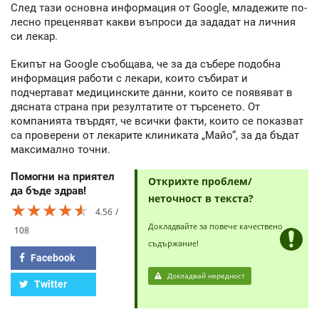
След тази основна информация от Google, младежите по-
лесно преценяват какви въпроси да зададат на личния
си лекар.
Екипът на Google съобщава, че за да събере подобна
информация работи с лекари, които събират и
подчертават медицинските данни, които се появяват в
дясната страна при резултатите от търсенето. От
компанията твърдят, че всички факти, които се показват
са проверени от лекарите клиниката „Майо“, за да бъдат
максимално точни.
Помогни на приятел
Открихте проблем/
да бъде здрав!
неточност в текста?
★★★★★
★★★★★
★★★★★
4.56
Докладвайте за повече качествено
108
съдържание!
Facebook
Докладвай нередност
Twitter