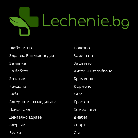
Любопитно
Полезно
Здравна Енциклопедия
За жената
За мъжа
За детето
За бебето
Диети и Отслабване
Зачатие
Бременност
Раждане
Кърмене
Бебе
Секс
Алтернативна медицина
Красота
Лайфстайл
Хомеопатия
Дентално здраве
Диабет
Алергии
Спорт
Билки
Сън