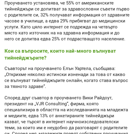
Проучването установява, че 55% от американските
тийнейджъри се допитват за здравословни съвети първо
с родителите си, 32% получават информация от здравните
часове в училище, а едва 29% прибягват до медицински
услуги. Като цяло интернет се подрежда на четвърто
място като източник на на здравна информация и до
него се допитва едва 25% от подрастващото население.
Кои са въпросите, които най-много вълнуват
тийнейджърите?
Съавторът на проучването Елън Уартела, съобщава:
„Открихме няколко истински изненади за това от какво
се вълнуват тийнейджърите онлайн, когато става въпрос
за тяхното здраве“.
Според друг съавтор в проучването Вики Райдоут,
президент на „VJR Consulting“, фирма, която
специализира в областта на изследванията на младежта
и медиите, едва 13% от анкетираните тийнейджъри
казват, че търсят в интернет научноизследователски
теми, за които им е неудобно да разговарят с родителите
си. Според нея, младежите правят собствени проучвания,