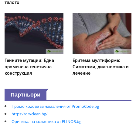
тялото
Генните мутации: Една
Еритема мултиформе:
променена генетична
Симптоми, диагностика и
конструкция
лечение
Партньори
Промо кодове за намаления от PromoCode.bg
https://dryclean.bg/
Оригинална козметика от ELINOR.bg