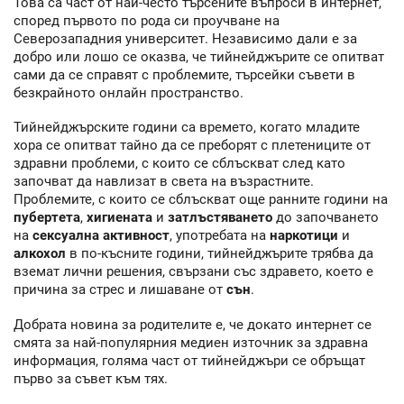
Това са част от най-често търсените въпроси в интернет,
според първото по рода си проучване на
Северозападния университет. Независимо дали е за
добро или лошо се оказва, че тийнейджърите се опитват
сами да се справят с проблемите, търсейки съвети в
безкрайното онлайн пространство.
Тийнейджърските години са времето, когато младите
хора се опитват тайно да се преборят с плетениците от
здравни проблеми, с които се сблъскват след като
започват да навлизат в света на възрастните.
Проблемите, с които се сблъскват още ранните години на
пубертета
,
хигиената
и
затлъстяването
до започването
на
сексуална активност
, употребата на
наркотици
и
алкохол
в по-късните години, тийнейджърите трябва да
вземат лични решения, свързани със здравето, което е
причина за стрес и лишаване от
сън
.
Добрата новина за родителите е, че докато интернет се
смята за най-популярния медиен източник за здравна
информация, голяма част от тийнейджъри се обръщат
първо за съвет към тях.