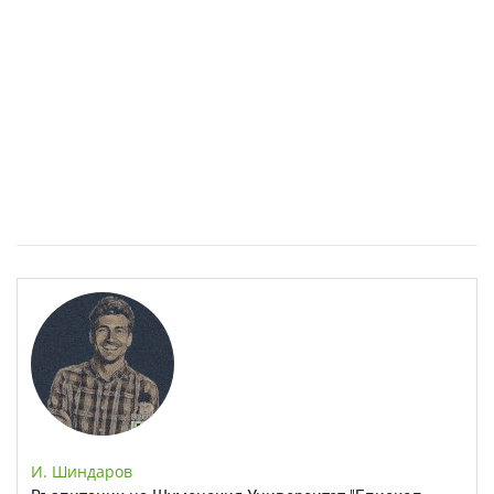
Спастичен колит: Как да разберем, че го имаме
И. Шиндаров