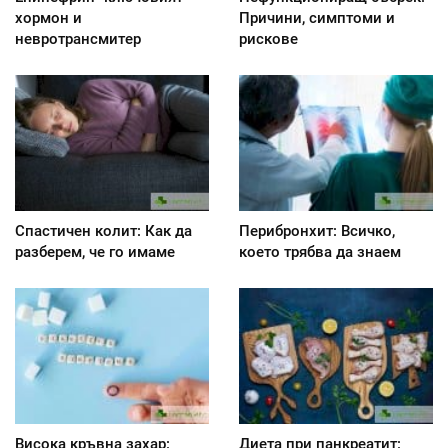
хормон и
Причини, симптоми и
невротрансмитер
рискове
Спастичен колит: Как да
Перибронхит: Всичко,
разберем, че го имаме
което трябва да знаем
Висока кръвна захар:
Диета при панкреатит: