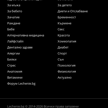
За мъжа
За детето
За бебето
Диети и Отслабване
Зачатие
Бременност
Раждане
Кърмене
Бебе
Секс
Алтернативна медицина
Красота
Лайфстайл
Хомеопатия
Дентално здраве
Диабет
Алергии
Спорт
Билки
Сън
Стрес
Психология
Анатомия
Физиология
Витамини
Актуално
Форум Lechenie.bg
Lechenie.bg © 2014-2026 Всички права запазени