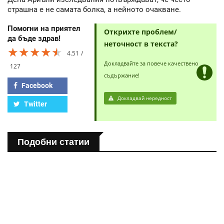
страшна е не самата болка, а нейното очакване.
Помогни на приятел
Открихте проблем/
да бъде здрав!
неточност в текста?
★★★★★
★★★★★
★★★★★
4.51
Докладвайте за повече качествено
127
съдържание!
Facebook
Докладвай нередност
Twitter
Подобни статии
ПОЛЕЗНО