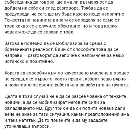
събеседника да говори, ще има ли възможност да
дойдем на себе си след разговора. Трябва да се
предупреди, че сега ще му бъде казано нещо неприятно.
Тежестта на новините винаги се определя не само от
това какво се е случило обективно, но и това колко
човек може да се справи с това.
Затова е полезно да се мобилизира за среща с
болезнената реалност. Един от способите това да се
направи – разговорът да започне с напомняне за нещо
истинско и позитивно.
Хората са способни към по-качествено мислене в процес
на среща, ако първото, което правят, казват нещо вярно
и позитивно за своята работа или за работата на групата.
Целта в този случай не е да се разсее човека от тежките
новини, а да се мобилизират неговите сили за
овладяването им. Друг трик е да си попита човека дали
вече не знае за тази ситуация, какви предположения има
и така нататък. Да го поканите и да му зададете
уточняващи въпроси.