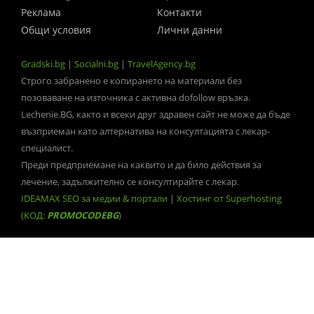
Реклама
Контакти
Общи условия
Лични данни
Gradski.bg
|
Socialni.bg
|
TravelAgency.bg
Строго забранено е копирането на материали без
позоваване на източника с активна dofollow връзка.
Lechenie.BG, както и всеки друг здравен сайт не може да бъде
възприеман като алтернатива на консултацията с лекар-
специалист.
Преди предприемане на каквито и да било действия за
лечение, задължително се консултирайте с лекар.
IDEAMAX SEO за медии & портали
|
Хостинг от Superhosting
(КОД:
PROMOCODEBG
)