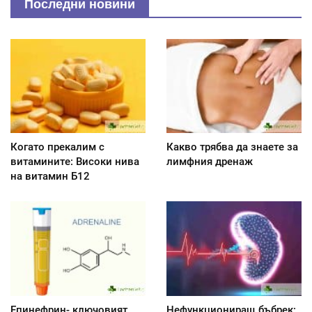
Последни новини
Когато прекалим с
Какво трябва да знаете за
витамините: Високи нива
лимфния дренаж
на витамин Б12
Епинефрин- ключовият
Нефункциониращ бъбрек: