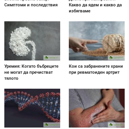
Симптоми и последствия
Kакво да ядем и какво да
избягваме
Уремия: Когато бъбреците
Кои са забранените храни
не могат да пречистват
при ревматоиден артрит
тялото