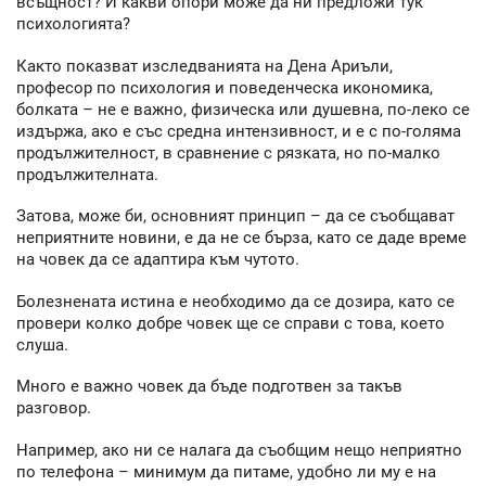
всъщност? И какви опори може да ни предложи тук
психологията?
Както показват изследванията на Дена Ариъли,
професор по психология и поведенческа икономика,
болката – не е важно, физическа или душевна, по-леко се
издържа, ако е със средна интензивност, и е с по-голяма
продължителност, в сравнение с рязката, но по-малко
продължителната.
Затова, може би, основният принцип – да се съобщават
неприятните новини, е да не се бърза, като се даде време
на човек да се адаптира към чутото.
Болезнената истина е необходимо да се дозира, като се
провери колко добре човек ще се справи с това, което
слуша.
Много е важно човек да бъде подготвен за такъв
разговор.
Например, ако ни се налага да съобщим нещо неприятно
по телефона – минимум да питаме, удобно ли му е на