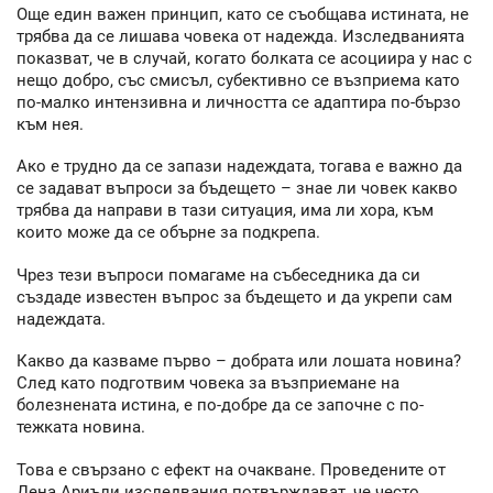
Още един важен принцип, като се съобщава истината, не
трябва да се лишава човека от надежда. Изследванията
показват, че в случай, когато болката се асоциира у нас с
нещо добро, със смисъл, субективно се възприема като
по-малко интензивна и личността се адаптира по-бързо
към нея.
Ако е трудно да се запази надеждата, тогава е важно да
се задават въпроси за бъдещето – знае ли човек какво
трябва да направи в тази ситуация, има ли хора, към
които може да се обърне за подкрепа.
Чрез тези въпроси помагаме на събеседника да си
създаде известен въпрос за бъдещето и да укрепи сам
надеждата.
Какво да казваме първо – добрата или лошата новина?
След като подготвим човека за възприемане на
болезнената истина, е по-добре да се започне с по-
тежката новина.
Това е свързано с ефект на очакване. Проведените от
Дена Ариъли изследвания потвърждават, че често