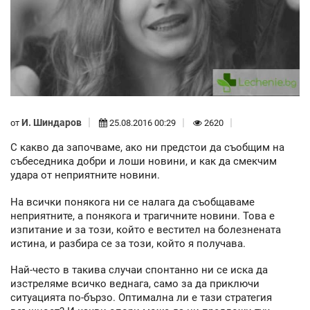
И. Шиндаров
от
25.08.2016 00:29
2620
С какво да започваме, ако ни предстои да съобщим на
събеседника добри и лоши новини, и как да смекчим
удара от неприятните новини.
На всички понякога ни се налага да съобщаваме
неприятните, а понякога и трагичните новини. Това е
изпитание и за този, който е вестител на болезнената
истина, и разбира се за този, който я получава.
Най-често в такива случаи спонтанно ни се иска да
изстреляме всичко веднага, само за да приключи
ситуацията по-бързо. Оптимална ли е тази стратегия