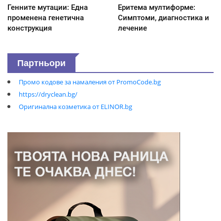
Генните мутации: Една
Еритема мултиформе:
променена генетична
Симптоми, диагностика и
конструкция
лечение
Партньори
Промо кодове за намаления от PromoCode.bg
https://dryclean.bg/
Оригинална козметика от ELINOR.bg