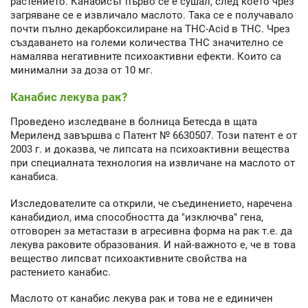
растението. Канабисът първо се е сушал, след което чрез
загряване се е извличало маслото. Така се е получавало
почти пълно декарбоксилиране на THC-Acid в THC. Чрез
създаването на големи количества THC значително се
намалява негативните психоактивни ефекти. Които са
минимални за доза от 10 мг.
Канабис лекува рак?
Проведено изследване в болница Бетесда в щата
Мериленд завършва с Патент № 6630507. Този патент е от
2003 г. и доказва, че липсата на психоактивни вещества
при специалната технология на извличане на маслото от
канабиса.
Изследователите са открили, че съединението, наречена
канабидиол, има способността да "изключва" гена,
отговорен за метастази в агресивна форма на рак т.е. да
лекува раковите образования. И най-важното е, че в това
вещество липсват психоактивните свойства на
растението канабис.
Маслото от канабис лекува рак и това не е единичен