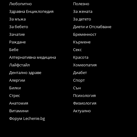
Любопитно
Полезно
Здравна Енциклопедия
За жената
За мъжа
За детето
За бебето
Диети и Отслабване
Зачатие
Бременност
Раждане
Кърмене
Бебе
Секс
Алтернативна медицина
Красота
Лайфстайл
Хомеопатия
Дентално здраве
Диабет
Алергии
Спорт
Билки
Сън
Стрес
Психология
Анатомия
Физиология
Витамини
Актуално
Форум Lechenie.bg