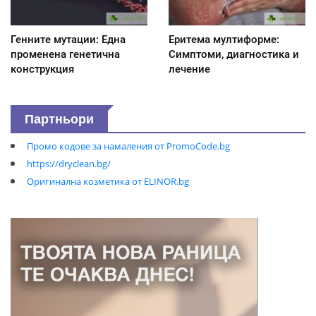
Генните мутации: Една
Еритема мултиформе:
променена генетична
Симптоми, диагностика и
конструкция
лечение
Партньори
Промо кодове за намаления от PromoCode.bg
https://dryclean.bg/
Оригинална козметика от ELINOR.bg