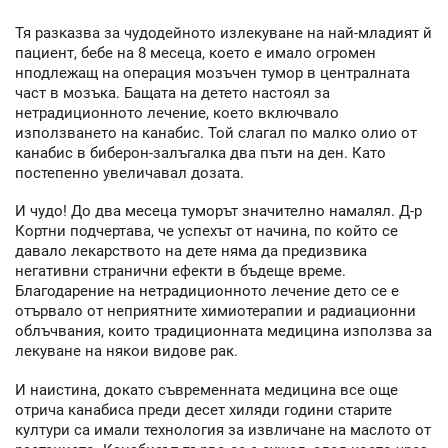
Тя разказва за чудодейното излекуване на най-младият й
пациент, бебе на 8 месеца, което е имало огромен
нподлежащ на операция мозъчен тумор в централната
част в мозъка. Бащата на детето настоял за
нетрадиционното лечение, което включвало
използването на канабис. Той слагал по малко олио от
канабис в биберон-залъгалка два пъти на ден. Като
постепенно увеличавал дозата.
И чудо! До два месеца туморът значително намалял. Д-р
Кортни подчертава, че успехът от начина, по който се
давало лекарството на дете няма да предизвика
негативни странични ефекти в бъдеще време.
Благодарение на нетрадиционното лечение дето се е
отървало от неприятните химиотерапии и радиационни
облъчвания, които традиционната медицина използва за
лекуване на някои видове рак.
И наистина, докато съвременната медицина все още
отрича канабиса преди десет хиляди години старите
култури са имали технология за извличане на маслото от