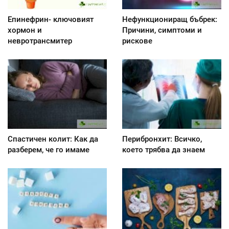
Епинефрин- ключовият
Нефункциониращ бъбрек:
хормон и
Причини, симптоми и
невротрансмитер
рискове
Спастичен колит: Как да
Перибронхит: Всичко,
разберем, че го имаме
което трябва да знаем