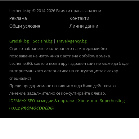
Lechenie.bg © 2014-2026 Всички права запазени
Реклама
Контакти
Общи условия
Лични данни
Gradski.bg
|
Socialni.bg
|
TravelAgency.bg
Строго забранено е копирането на материали без
позоваване на източника с активна dofollow връзка.
Lechenie.BG, както и всеки друг здравен сайт не може да бъде
възприеман като алтернатива на консултацията с лекар-
специалист.
Преди предприемане на каквито и да било действия за
лечение, задължително се консултирайте с лекар.
IDEAMAX SEO за медии & портали
|
Хостинг от Superhosting
(КОД:
PROMOCODEBG
)