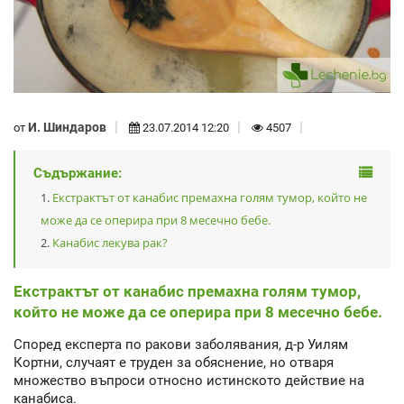
И. Шиндаров
от
23.07.2014 12:20
4507
Съдържание:
Екстрактът от канабис премахна голям тумор, който не
може да се оперира при 8 месечно бебе.
Канабис лекува рак?
Екстрактът от канабис премахна голям тумор,
който не може да се оперира при 8 месечно бебе.
Според експерта по ракови заболявания, д-р Уилям
Кортни, случаят е труден за обяснение, но отваря
множество въпроси относно истинското действие на
канабиса.