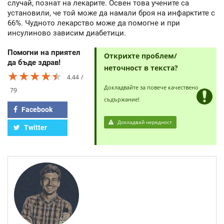
случай, познат на лекарите. Освен това учените са
установили, че той може да намали броя на инфарктите с
66%. Чудното лекарство може да помогне и при
инсулиново зависим диабетици.
Помогни на приятел
Открихте проблем/
да бъде здрав!
неточност в текста?
★★★★★
★★★★★
★★★★★
4.44
Докладвайте за повече качествено
79
съдържание!
Facebook
Докладвай нередност
Twitter