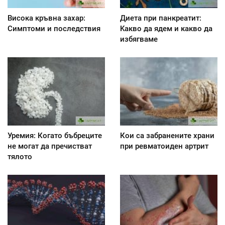
Висока кръвна захар:
Диета при панкреатит:
Симптоми и последствия
Kакво да ядем и какво да
избягваме
Уремия: Когато бъбреците
Кои са забранените храни
не могат да пречистват
при ревматоиден артрит
тялото