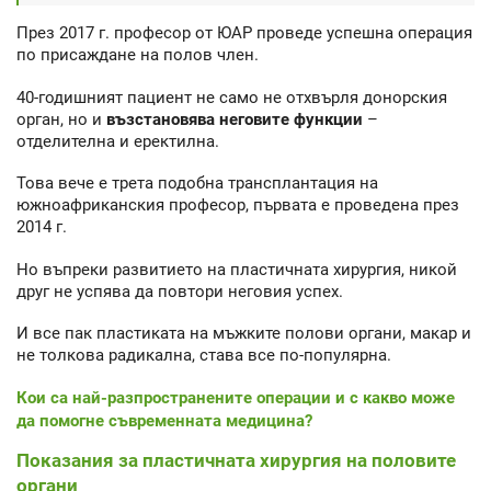
През 2017 г. професор от ЮАР проведе успешна операция
по присаждане на полов член.
40-годишният пациент не само не отхвърля донорския
орган, но и
възстановява неговите функции
–
отделителна и еректилна.
Това вече е трета подобна трансплантация на
южноафриканския професор, първата е проведена през
2014 г.
Но въпреки развитието на пластичната хирургия, никой
друг не успява да повтори неговия успех.
И все пак пластиката на мъжките полови органи, макар и
не толкова радикална, става все по-популярна.
Кои са най-разпространените операции и с какво може
да помогне съвременната медицина?
Показания за пластичната хирургия на половите
органи