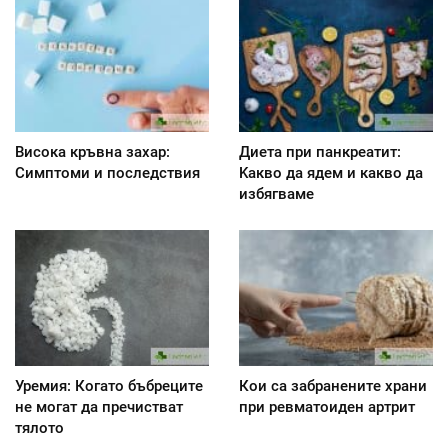
Висока кръвна захар:
Диета при панкреатит:
Симптоми и последствия
Kакво да ядем и какво да
избягваме
Уремия: Когато бъбреците
Кои са забранените храни
не могат да пречистват
при ревматоиден артрит
тялото