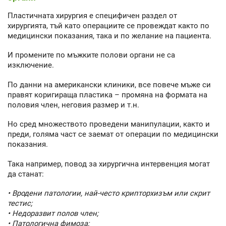
Пластичната хирургия е специфичен раздел от
хирургията, тъй като операциите се провеждат както по
медицински показания, така и по желание на пациента.
И промените по мъжките полови органи не са
изключение.
По данни на американски клиники, все повече мъже си
правят коригираща пластика – промяна на формата на
половия член, неговия размер и т.н.
Но сред множеството проведени манипулации, както и
преди, голяма част се заемат от операции по медицински
показания.
Така например, повод за хирургична интервенция могат
да станат:
• Вродени патологии, най-често крипторхизъм или скрит
тестис;
• Недоразвит полов член;
• Патологична фимоза;