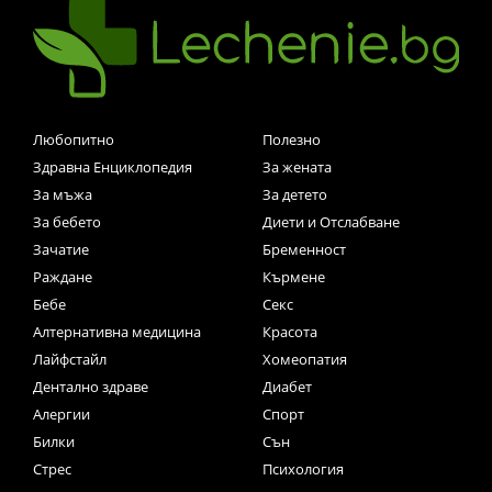
Любопитно
Полезно
Здравна Енциклопедия
За жената
За мъжа
За детето
За бебето
Диети и Отслабване
Зачатие
Бременност
Раждане
Кърмене
Бебе
Секс
Алтернативна медицина
Красота
Лайфстайл
Хомеопатия
Дентално здраве
Диабет
Алергии
Спорт
Билки
Сън
Стрес
Психология