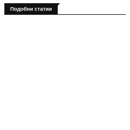
Подобни статии
ПОЛЕЗНО
Спастичен колит: Как да разберем, че го имаме
ПОЛЕЗНО