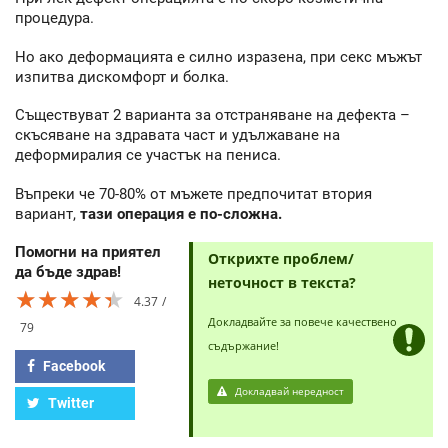
процедура.
Но ако деформацията е силно изразена, при секс мъжът
изпитва дискомфорт и болка.
Съществуват 2 варианта за отстраняване на дефекта –
скъсяване на здравата част и удължаване на
деформиралия се участък на пениса.
Въпреки че 70-80% от мъжете предпочитат втория
вариант,
тази операция е по-сложна.
Помогни на приятел
Открихте проблем/
да бъде здрав!
неточност в текста?
★★★★★
★★★★★
★★★★★
4.37
Докладвайте за повече качествено
79
съдържание!
Facebook
Докладвай нередност
Twitter