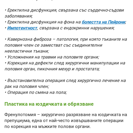
• Еректилна дисфункция, свързана със сърдечно-съдови
заболявания;
• Еректилна дисфункция на фона на
болестта на Пейрони
;
•
Импотентност
, свързана с ендокринни нарушения;
• Кавернозна фиброза – патология, при която тъканите на
половия член се заместват със съединителни
нееластични тъкани;
• Усложнения на травми на половите органи;
• Корекция на дефекти след хирургични манипулации на
половия орган, пикочния мехур и простатата;
• Възстановителна операция след хирургично лечение на
рак на половия член;
• Операция по смяна на пола;
Пластика на юздичката и обрязване
Френулотомия – хирургично разрязване на юздичката на
препуциума, една от най-често извършваните операции
по корекция на мъжките полови органи.