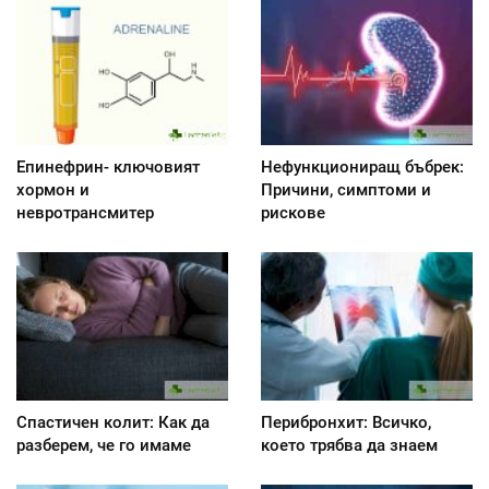
Епинефрин- ключовият
Нефункциониращ бъбрек:
хормон и
Причини, симптоми и
невротрансмитер
рискове
Спастичен колит: Как да
Перибронхит: Всичко,
разберем, че го имаме
което трябва да знаем