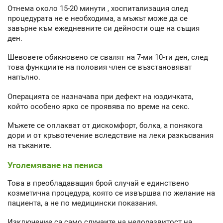
Отнема около 15-20 минути , хоспитализация след
процедурата не е необходима, а мъжът може да се
завърне към ежедневните си дейности още на същия
ден.
Шевовете обикновено се свалят на 7-ми 10-ти ден, след
това функциите на половия член се възстановяват
напълно.
Операцията се назначава при дефект на юздичката,
който особено ярко се проявява по време на секс.
Мъжете се оплакват от дискомфорт, болка, а понякога
дори и от кръвотечение вследствие на леки разкъсвания
на тъканите.
Уголемяване на пениса
Това в преобладаващия брой случай е единствено
козметична процедура, която се извършва по желание на
пациента, а не по медицински показания.
Изключение са само случаите на недоразвитост на