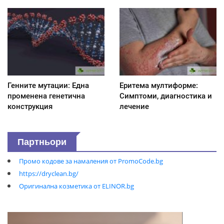
Генните мутации: Една
Еритема мултиформе:
променена генетична
Симптоми, диагностика и
конструкция
лечение
Партньори
Промо кодове за намаления от PromoCode.bg
https://dryclean.bg/
Оригинална козметика от ELINOR.bg