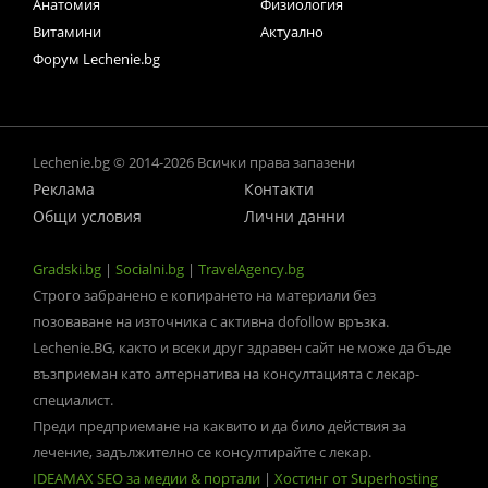
Анатомия
Физиология
Витамини
Актуално
Форум Lechenie.bg
Lechenie.bg © 2014-2026 Всички права запазени
Реклама
Контакти
Общи условия
Лични данни
Gradski.bg
|
Socialni.bg
|
TravelAgency.bg
Строго забранено е копирането на материали без
позоваване на източника с активна dofollow връзка.
Lechenie.BG, както и всеки друг здравен сайт не може да бъде
възприеман като алтернатива на консултацията с лекар-
специалист.
Преди предприемане на каквито и да било действия за
лечение, задължително се консултирайте с лекар.
IDEAMAX SEO за медии & портали
|
Хостинг от Superhosting