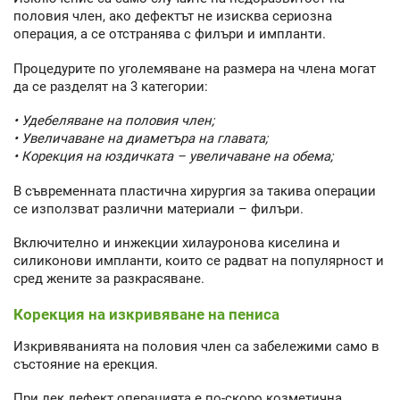
половия член, ако дефектът не изисква сериозна
операция, а се отстранява с филъри и импланти.
Процедурите по уголемяване на размера на члена могат
да се разделят на 3 категории:
• Удебеляване на половия член;
• Увеличаване на диаметъра на главата;
• Корекция на юздичката – увеличаване на обема;
В съвременната пластична хирургия за такива операции
се използват различни материали – филъри.
Включително и инжекции хилауронова киселина и
силиконови импланти, които се радват на популярност и
сред жените за разкрасяване.
Корекция на изкривяване на пениса
Изкривяванията на половия член са забележими само в
състояние на ерекция.
При лек дефект операцията е по-скоро козметична