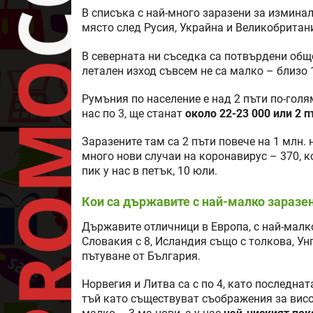
В списъка с най-много заразени за изминал
място след Русия, Украйна и Великобритани
В северната ни съседка са потвърдени общо
летален изход съвсем не са малко – близо 
Румъния по население е над 2 пъти по-голя
нас по 3, ще станат
около 22-23 000 или 2 
Заразените там са 2 пъти повече на 1 млн. 
много нови случаи на коронавирус – 370, к
пик у нас в петък, 10 юли.
Кои са държавите с най-малко заразен
Държавите отличници в Европа, с най-малко 
Словакия с 8, Исландия също с толкова, Ун
пътуване от България.
Норвегия и Литва са с по 4, като последна
тъй като съществуват съображения за висо