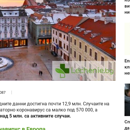
Ко
ви
ни
Еп
кл
не
087
дните данни достигна почти 12,9 млн. Случаите на
раторно коронавирус са малко под 570 000, а
 над 5 млн. са активните случаи.
Сп
да
навирус в Европа