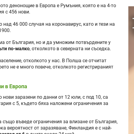
ото денонощие в Европа е Румъния, която е на 4-то
я с 456 нови.
 над 46 000 случая на коронавирус, като и тези на
1900.
ма от България, но и да умножим потвърдените у
пъти по-малко
, отколкото в северната ни съседка.
население, отколкото у нас. В Полша се отчитат
оето не е много повече, отколкото регистрираният
и в Европа
нови заразени по данни от 12 юли, с под 10, са
гария с 5, където бяха наложени ограничения за
та също въведе ограничения за влизане от България,
ка вероятност от заразяване, Финландия е с най-