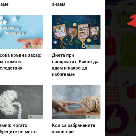
аме
знаем
сока кръвна захар:
Диета при
мптоми и
панкреатит: Kакво да
следствия
ядем и какво да
избягваме
емия: Когато
Кои са забранените
бреците не могат
храни при