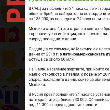
В САЩ за последните 24 часа са регистрира
общият брой на лабораторно потвърдените в
са 135 000, за последните 24 часа новите са
Мексико стана 4-тата страна в света по бро
коронавирусна инфекция, като прехвърлят 
според последните данни.
Следва да се спомене, че Мексико е с насел
данни от 2018 г.
в латиноамериканската д
Ботуша са около 60 млн.
На 1 млн. население жертвите, при които с
малко, отколкото в Италия, с повече от 20 
според последните данни, които са обявени
Мексико.
В Русия през последните 24 часа са устано
потвърдените са близо 730 000. Обявени са
над 11 300, според здравните власти.