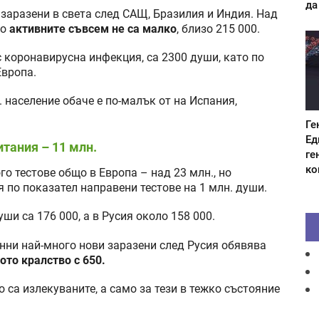
да
 заразени в света след САЩ, Бразилия и Индия. Над
то
активните съвсем не са малко
, близо 215 000.
с коронавирусна инфекция, са 2300 души, като по
Европа.
. население обаче е по-малък от на Испания,
Ге
Ед
итания – 11 млн.
ге
ко
о тестове общо в Европа – над 23 млн., но
 по показател направени тестове на 1 млн. души.
ши са 176 000, а в Русия около 158 000.
нни най-много нови заразени след Русия обявява
ото кралство с 650.
са излекуваните, а само за тези в тежко състояние