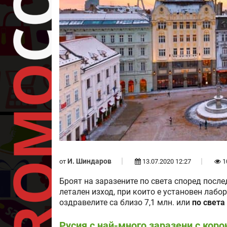
И. Шиндаров
от
13.07.2020 12:27
1
Броят на заразените по света според после
летален изход, при които е установен лабо
оздравелите са близо 7,1 млн. или
по света
Русия с най-много заразени с коро