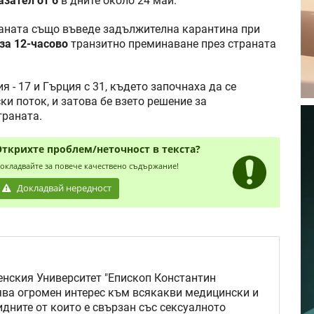
азател от 6
в дните около 24 май.
траната също въведе задължителна карантина при
за 12-часово
транзитно преминаване през страната
 - 17 и Гърция с 31, където започнаха да се
и поток, и затова бе взето решение за
траната.
Открихте проблем/неточност в текста?
окладвайте за повече качествено съдържание!
Докладвай нередност
нския Университет "Епископ Константин
ява огромен интерес към всякакви медицински и
идните от които е свързан със сексуалното