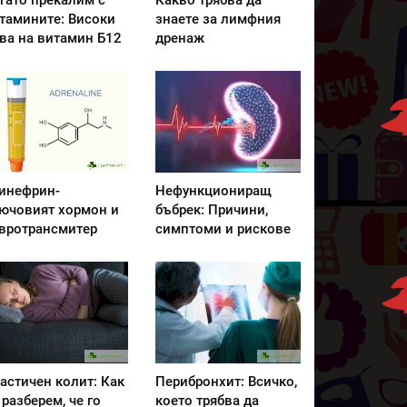
гато прекалим с
Какво трябва да
тамините: Високи
знаете за лимфния
ва на витамин Б12
дренаж
инефрин-
Нефункциониращ
ючовият хормон и
бъбрек: Причини,
вротрансмитер
симптоми и рискове
астичен колит: Как
Перибронхит: Всичко,
 разберем, че го
което трябва да