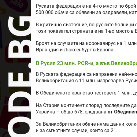
Руската федерация е на 4-то място по брой
500 000 обаче са обявени за оздравели, ка
В критично състояние, по руските болници 
този показател страната е на 1-во място в 
Броят на случаите на коронавирус на 1 млн
Ирландия и Люксенбург в Европа.
В Русия 23 млн. PCR-и, а във Великобр
В Руската федерация са направени най-мног
Великобритания с 11 млн. изпреварва Русия
В Обединеното кралство тестовете 1 млн. ду
На Стария континент според последните да
Украйна – общо 678, следвана
от Обединен
За Великобритания обаче няма данни колко 
и за смъртните случаи, които са 21.