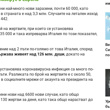
им
ни най-много нови заразени, почти 60 000, като
 страната е над 3,3 млн. Случаите на летален изход
 442.
й на жертвите, при които се установява
35 000 и така изпреварва Италия по този показател,
Ви
ение над 2 пъти по-голямо от това Италия, според
Си
ържава живеят над 126 млн. души
, докато на
по
е установява коронавирусна инфекция са много по-
пъти. Разликата по брой на жертвите е с около 50,
 в социалните мрежи от акаунта на президента на
вени нови над 6600 нови случаи, като общо
 130 жертви за деня, като така общо нарастват до
Ур
бъ