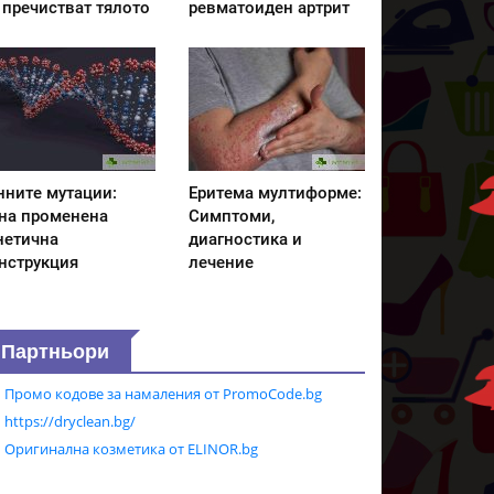
 пречистват тялото
ревматоиден артрит
нните мутации:
Еритема мултиформе:
на променена
Симптоми,
нетична
диагностика и
нструкция
лечение
Партньори
Промо кодове за намаления от PromoCode.bg
https://dryclean.bg/
Оригинална козметика от ELINOR.bg