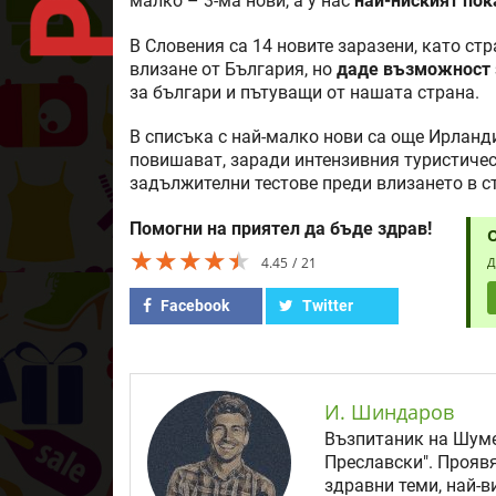
малко – 3-ма нови, а у нас
най-ниският пок
В Словения са 14 новите заразени, като с
влизане от България, но
даде възможност 
за българи и пътуващи от нашата страна.
В списъка с най-малко нови са още Ирландия
повишават, заради интензивния туристическ
задължителни тестове преди влизането в с
Помогни на приятел да бъде здрав!
★★★★★
★★★★★
★★★★★
4.45
21
Д
Facebook
Twitter
И. Шиндаров
Възпитаник на Шуме
Преславски". Прояв
здравни теми, най-в