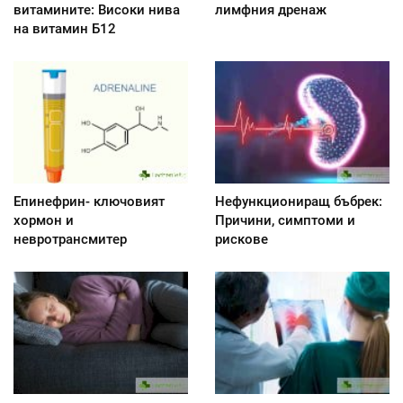
витамините: Високи нива
лимфния дренаж
на витамин Б12
Епинефрин- ключовият
Нефункциониращ бъбрек:
хормон и
Причини, симптоми и
невротрансмитер
рискове