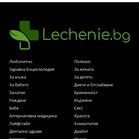
Любопитно
Полезно
Здравна Енциклопедия
За жената
За мъжа
За детето
За бебето
Диети и Отслабване
Зачатие
Бременност
Раждане
Кърмене
Бебе
Секс
Алтернативна медицина
Красота
Лайфстайл
Хомеопатия
Дентално здраве
Диабет