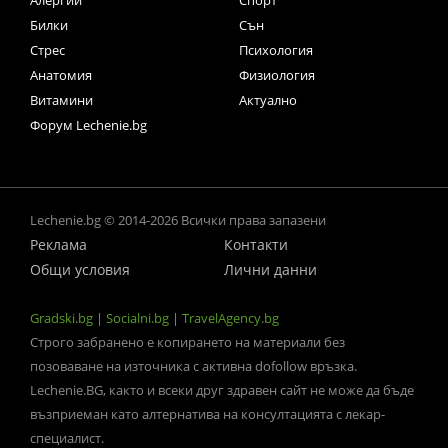
Алергии
Спорт
Билки
Сън
Стрес
Психология
Анатомия
Физиология
Витамини
Актуално
Форум Lechenie.bg
Lechenie.bg © 2014-2026 Всички права запазени
Реклама
Контакти
Общи условия
Лични данни
Gradski.bg
|
Socialni.bg
|
TravelAgency.bg
Строго забранено е копирането на материали без
позоваване на източника с активна dofollow връзка.
Lechenie.BG, както и всеки друг здравен сайт не може да бъде
възприеман като алтернатива на консултацията с лекар-
специалист.