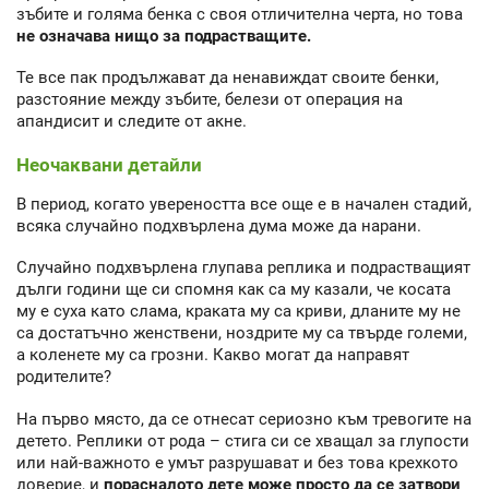
зъбите и голяма бенка с своя отличителна черта, но това
не означава нищо за подрастващите.
Те все пак продължават да ненавиждат своите бенки,
разстояние между зъбите, белези от операция на
апандисит и следите от акне.
Неочаквани детайли
В период, когато увереността все още е в начален стадий,
всяка случайно подхвърлена дума може да нарани.
Случайно подхвърлена глупава реплика и подрастващият
дълги години ще си спомня как са му казали, че косата
му е суха като слама, краката му са криви, дланите му не
са достатъчно женствени, ноздрите му са твърде големи,
а коленете му са грозни. Какво могат да направят
родителите?
На първо място, да се отнесат сериозно към тревогите на
детето. Реплики от рода – стига си се хващал за глупости
или най-важното е умът разрушават и без това крехкото
доверие, и
порасналото дете може просто да се затвори