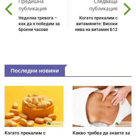
Предишна
Следваща
публикация
публикация
Неделна тревога –
Когато прекалим с
как да я победим за
витамините: Високи
броени часове
нива на витамин Б12
Последни новини
Когато прекалим с
Какво трябва да знаете за