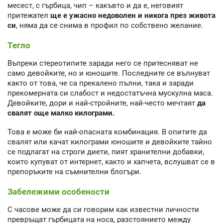
месест, с гърбица, чип – какъвто и да е, неговият
притежател
ще е ужасно недоволен и никога през живота
си
, няма да се снима в профил по собствено желание.
Тегло
Въпреки стереотипите заради него се притесняват не
само девойките, но и юношите. Последните се вълнуват
както от това, че са прекалено пълни, така и заради
прекомерната си слабост и недостатъчна мускулна маса.
Девойките, дори и най-стройните, най-често мечтаят
да
свалят още малко килограми.
Това е може би най-опасната комбинация. В опитите да
свалят или качат килограми юношите и девойките тайно
се подлагат на строги диети, пият хранителни добавки,
които купуват от интернет, както и хапчета, вслушват се в
препоръките на съмнителни блогъри.
Забележими особености
С часове може да си говорим как известни личности
превръщат гърбицата на носа, разстоянието между