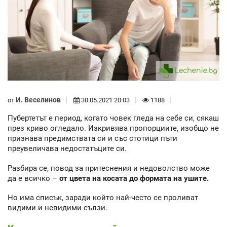
И. Веселинов
от
30.05.2021 20:03
1188
Пубертетът е период, когато човек гледа на себе си, сякаш
през криво огледало. Изкривява пропорциите, изобщо не
признава предимствата си и със стотици пъти
преувеличава недостатъците си.
Разбира се, повод за притеснения и недоволство може
да е всичко –
от цвета на косата до формата на ушите.
Но има списък, заради който най-често се проливат
видими и невидими сълзи.