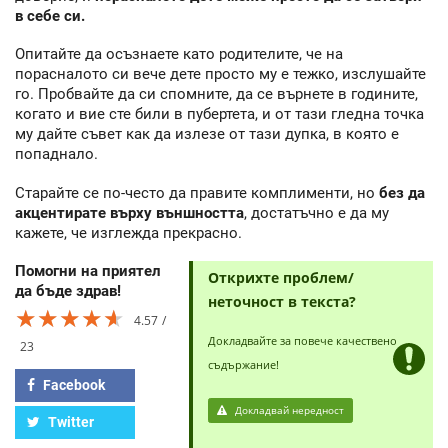
в себе си.
Опитайте да осъзнаете като родителите, че на
порасналото си вече дете просто му е тежко, изслушайте
го. Пробвайте да си спомните, да се върнете в годините,
когато и вие сте били в пубертета, и от тази гледна точка
му дайте съвет как да излезе от тази дупка, в която е
попаднало.
Старайте се по-често да правите комплименти, но
без да
акцентирате върху външността
, достатъчно е да му
кажете, че изглежда прекрасно.
Помогни на приятел
Открихте проблем/
да бъде здрав!
неточност в текста?
★★★★★
★★★★★
★★★★★
4.57
Докладвайте за повече качествено
23
съдържание!
Facebook
Докладвай нередност
Twitter