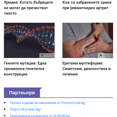
Уремия: Когато бъбреците
Кои са забранените храни
не могат да пречистват
при ревматоиден артрит
тялото
Генните мутации: Една
Еритема мултиформе:
променена генетична
Симптоми, диагностика и
конструкция
лечение
Партньори
Промо кодове за намаления от PromoCode.bg
https://dryclean.bg/
Оригинална козметика от ELINOR.bg