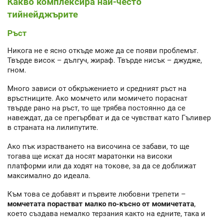
Какво комплексира най-често
тийнейджърите
Ръст
Никога не е ясно откъде може да се появи проблемът.
Твърде висок – дългуч, жираф. Твърде нисък – джудже,
гном.
Много зависи от обкръжението и средният ръст на
връстниците. Ако момчето или момичето пораснат
твърде рано на ръст, то ще трябва постоянно да се
навеждат, да се прегърбват и да се чувстват като Гъливер
в страната на лилипутите.
Ако пък израстването на височина се забави, то ще
тогава ще искат да носят маратонки на високи
платформи или да ходят на токове, за да се доближат
максимално до идеала.
Към това се добавят и първите любовни трепети –
момчетата порастват малко по-късно от момичетата
,
което създава немалко терзания както на едните, така и