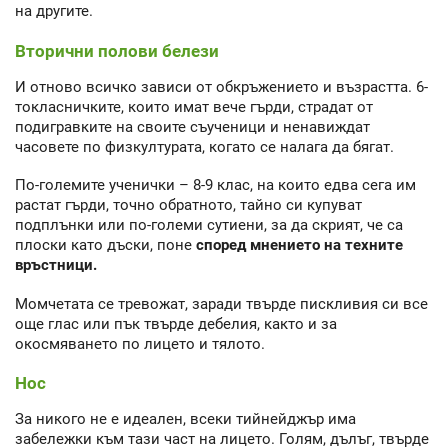
на другите.
Вторични полови белези
И отново всичко зависи от обкръжението и възрастта. 6-
токласничките, които имат вече гърди, страдат от
подигравките на своите съученици и ненавиждат
часовете по физкултурата, когато се налага да бягат.
По-големите ученички – 8-9 клас, на които едва сега им
растат гърди, точно обратното, тайно си купуват
подплънки или по-големи сутиени, за да скрият, че са
плоски като дъски, поне
според мнението на техните
връстници.
Момчетата се тревожат, заради твърде пискливия си все
още глас или пък твърде дебелия, както и за
окосмяването по лицето и тялото.
Нос
За никого не е идеален, всеки тийнейджър има
забележки към тази част на лицето. Голям, дълъг, твърде