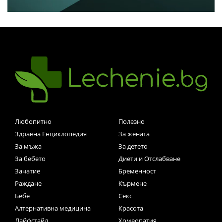
Любопитно
Полезно
Здравна Енциклопедия
За жената
За мъжа
За детето
За бебето
Диети и Отслабване
Зачатие
Бременност
Раждане
Кърмене
Бебе
Секс
Алтернативна медицина
Красота
Лайфстайл
Хомеопатия