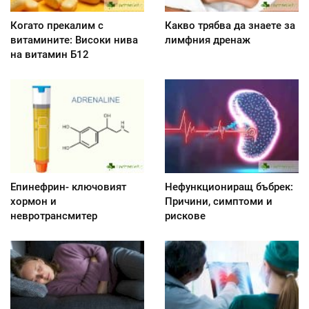
Когато прекалим с
Какво трябва да знаете за
витамините: Високи нива
лимфния дренаж
на витамин Б12
Епинефрин- ключовият
Нефункциониращ бъбрек:
хормон и
Причини, симптоми и
невротрансмитер
рискове