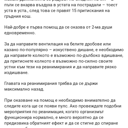
пъти се вкарва въздуха в устата на пострадали – тоест
уста в уста., след това се правят 15 притискания на
гръдния кош.
Най-добре е първа помощ да се оказва от 2-ма души
едновременно.
За да направите вентилация на белите дробове или
казано по-популярно – изкуствено дишане, е необходимо
да направите колкото е възможно по-дълбоко вдишване,
да притиснете колкото е възможно по-силно своите
устни към тези на реанимирания и да направите рязко
издишване.
Главата на реанимирания трябва да се държи
максимално назад.
При оказване на помощ е необходимо внимателно да
следите кога ще се появи пулс. Ако провеждате подобни
мероприятия по реанимация, когато организмът
функционира нормално, е много вероятно да се
предизвика обратният ефект и да се стигне до спиране