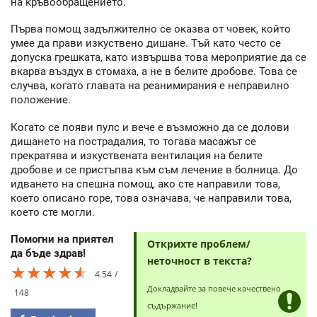
на кръвообращението.
Първа помощ задължително се оказва от човек, който
умее да прави изкуствено дишане. Тъй като често се
допуска грешката, като извършва това мероприятие да се
вкарва въздух в стомаха, а не в белите дробове. Това се
случва, когато главата на реанимирания е неправилно
положение.
Когато се появи пулс и вече е възможно да се долови
дишането на пострадалия, то тогава масажът се
прекратява и изкуствената вентилация на белите
дробове и се пристъпва към съм лечение в болница. До
идването на спешна помощ, ако сте направили това,
което описано горе, това означава, че направили това,
което сте могли.
Помогни на приятел
Открихте проблем/
да бъде здрав!
неточност в текста?
★★★★★
★★★★★
★★★★★
4.54
Докладвайте за повече качествено
148
съдържание!