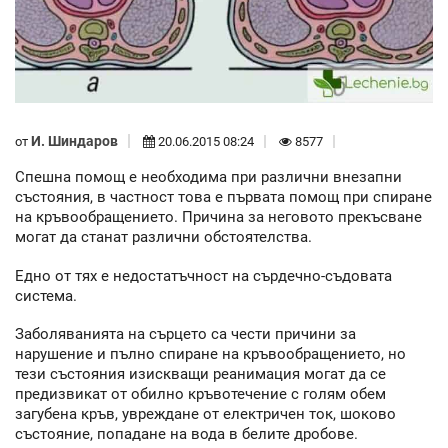
И. Шиндаров
от
20.06.2015 08:24
8577
Спешна помощ е необходима при различни внезапни
състояния, в частност това е първата помощ при спиране
на кръвообращението. Причина за неговото прекъсване
могат да станат различни обстоятелства.
Едно от тях е недостатъчност на сърдечно-съдовата
система.
Заболяванията на сърцето са чести причини за
нарушение и пълно спиране на кръвообращението, но
тези състояния изискващи реанимация могат да се
предизвикат от обилно кръвотечение с голям обем
загубена кръв, увреждане от електричен ток, шоково
състояние, попадане на вода в белите дробове.