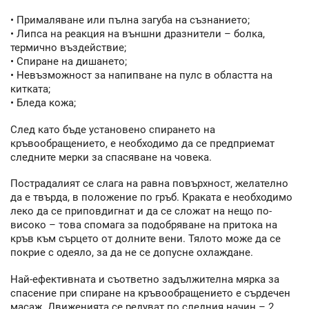
• Прималяване или пълна загуба на съзнанието;
• Липса на реакция на външни дразнители – болка,
термично въздействие;
• Спиране на дишането;
• Невъзможност за напипване на пулс в областта на
китката;
• Бледа кожа;
След като бъде установено спирането на
кръвообращението, е необходимо да се предприемат
следните мерки за спасяване на човека.
Пострадалият се слага на равна повърхност, желателно
да е твърда, в положение по гръб. Краката е необходимо
леко да се приповдигнат и да се сложат на нещо по-
високо – това спомага за подобряване на притока на
кръв към сърцето от долните вени. Тялото може да се
покрие с одеяло, за да не се допусне охлаждане.
Най-ефективната и съответно задължителна мярка за
спасение при спиране на кръвообращението е сърдечен
масаж. Движенията се редуват по следния начин – 2