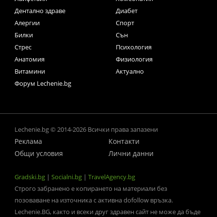
Дентално здраве
Диабет
Алергии
Спорт
Билки
Сън
Стрес
Психология
Анатомия
Физиология
Витамини
Актуално
Форум Lechenie.bg
Lechenie.bg © 2014-2026 Всички права запазени
Реклама
Контакти
Общи условия
Лични данни
Gradski.bg
|
Socialni.bg
|
TravelAgency.bg
Строго забранено е копирането на материали без
позоваване на източника с активна dofollow връзка.
Lechenie.BG, както и всеки друг здравен сайт не може да бъде