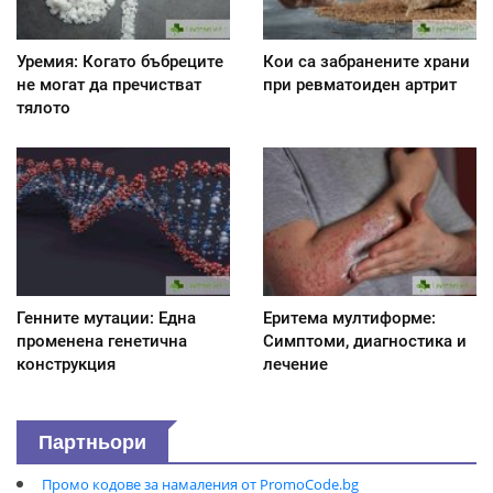
Уремия: Когато бъбреците
Кои са забранените храни
не могат да пречистват
при ревматоиден артрит
тялото
Генните мутации: Една
Еритема мултиформе:
променена генетична
Симптоми, диагностика и
конструкция
лечение
Партньори
Промо кодове за намаления от PromoCode.bg