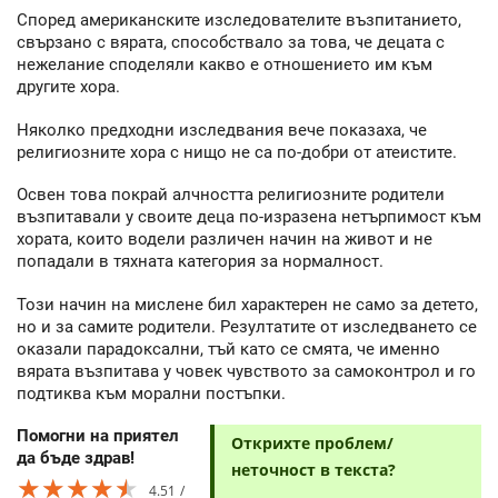
Според американските изследователите възпитанието,
свързано с вярата, способствало за това, че децата с
нежелание споделяли какво е отношението им към
другите хора.
Няколко предходни изследвания вече показаха, че
религиозните хора с нищо не са по-добри от атеистите.
Освен това покрай алчността религиозните родители
възпитавали у своите деца по-изразена нетърпимост към
хората, които водели различен начин на живот и не
попадали в тяхната категория за нормалност.
Този начин на мислене бил характерен не само за детето,
но и за самите родители. Резултатите от изследването се
оказали парадоксални, тъй като се смята, че именно
вярата възпитава у човек чувството за самоконтрол и го
подтиква към морални постъпки.
Помогни на приятел
Открихте проблем/
да бъде здрав!
неточност в текста?
★★★★★
★★★★★
★★★★★
4.51