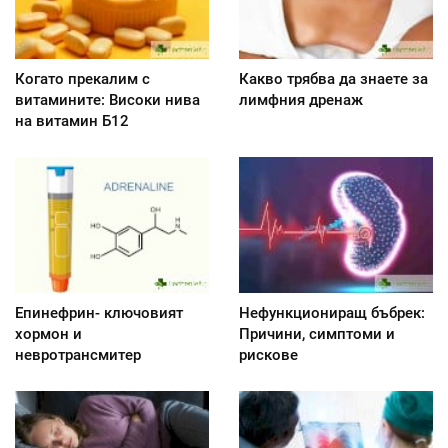
Когато прекалим с
Какво трябва да знаете за
витамините: Високи нива
лимфния дренаж
на витамин Б12
Епинефрин- ключовият
Нефункциониращ бъбрек:
хормон и
Причини, симптоми и
невротрансмитер
рискове