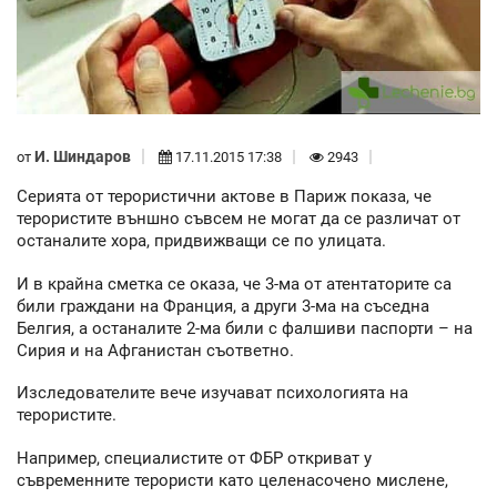
И. Шиндаров
от
17.11.2015 17:38
2943
Серията от терористични актове в Париж показа, че
терористите външно съвсем не могат да се различат от
останалите хора, придвижващи се по улицата.
И в крайна сметка се оказа, че 3-ма от атентаторите са
били граждани на Франция, а други 3-ма на съседна
Белгия, а останалите 2-ма били с фалшиви паспорти – на
Сирия и на Афганистан съответно.
Изследователите вече изучават психологията на
терористите.
Например, специалистите от ФБР откриват у
съвременните терористи като целенасочено мислене,