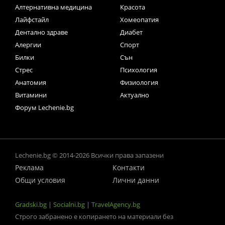
Алтернативна медицина
Красота
Лайфстайл
Хомеопатия
Дентално здраве
Диабет
Алергии
Спорт
Билки
Сън
Стрес
Психология
Анатомия
Физиология
Витамини
Актуално
Форум Lechenie.bg
Lechenie.bg © 2014-2026 Всички права запазени
Реклама
Контакти
Общи условия
Лични данни
Gradski.bg
|
Socialni.bg
|
TravelAgency.bg
Строго забранено е копирането на материали без