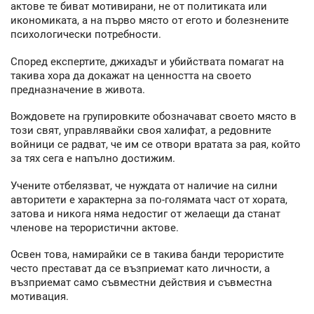
актове те биват мотивирани, не от политиката или
икономиката, а на първо място от егото и болезнените
психологически потребности.
Според експертите, джихадът и убийствата помагат на
такива хора да докажат на ценността на своето
предназначение в живота.
Вождовете на групировките обозначават своето място в
този свят, управлявайки своя халифат, а редовните
войници се радват, че им се отвори вратата за рая, който
за тях сега е напълно достижим.
Учените отбелязват, че нуждата от наличие на силни
авторитети е характерна за по-голямата част от хората,
затова и никога няма недостиг от желаещи да станат
членове на терористични актове.
Освен това, намирайки се в такива банди терористите
често престават да се възприемат като личности, а
възприемат само съвместни действия и съвместна
мотивация.