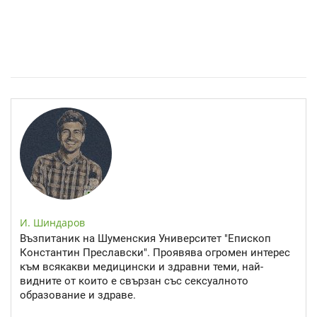
Спастичен колит: Как да разберем, че го имаме
И. Шиндаров
Възпитаник на Шуменския Университет "Епископ
Константин Преславски". Проявява огромен интерес
към всякакви медицински и здравни теми, най-
видните от които е свързан със сексуалното
образование и здраве.