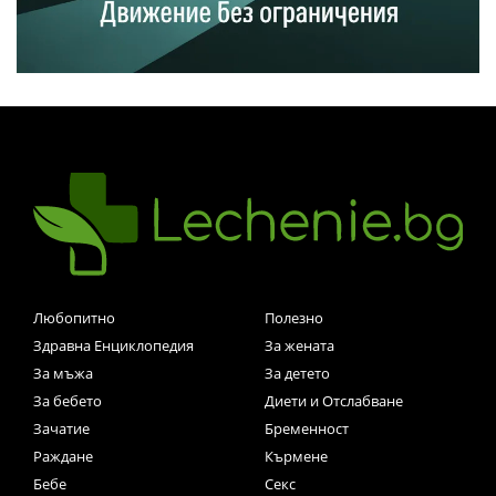
Любопитно
Полезно
Здравна Енциклопедия
За жената
За мъжа
За детето
За бебето
Диети и Отслабване
Зачатие
Бременност
Раждане
Кърмене
Бебе
Секс