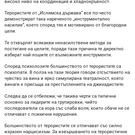
високо ниво на координация и хладнокръвност.
Терористите от „Ислямска държава“ все по-често
демонстрират така нареченото „инструментално
насилие“, което според тях е мотивирано от благородни
цели.
Те отхвърлят всякакви ненасилствени методи за
постигане на целите, поради тази причина те директно
избират най-лошите от възможните инструменти.
Според психолозите болшинството от терористите са
психопати. В полза на тази теория говори отсъствието на
чувство за вина и ярко симулирана театралност, която
винаги е присъща за престъпленията на джихадистите.
Следва да се отбележи, че такива черти са типични
основно за лидерите на групировки, чийто
последователи са хора със слаба воля, които обаче не се
отличават с психични нарушения.
Болшинството от терористите се отличават със силно
изразен нарцисизъм. За извършването на терористични