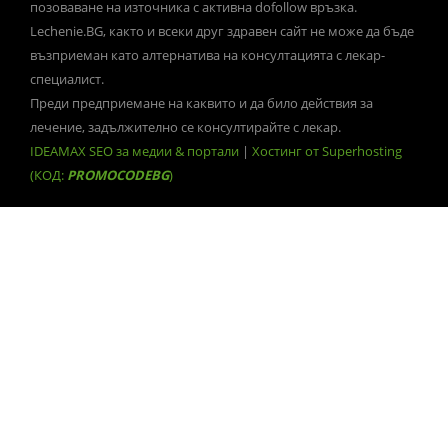
позоваване на източника с активна dofollow връзка.
Lechenie.BG, както и всеки друг здравен сайт не може да бъде
възприеман като алтернатива на консултацията с лекар-
специалист.
Преди предприемане на каквито и да било действия за
лечение, задължително се консултирайте с лекар.
IDEAMAX SEO за медии & портали
|
Хостинг от Superhosting
(КОД:
PROMOCODEBG
)