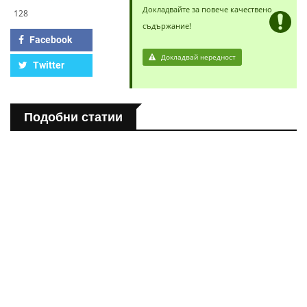
Докладвайте за повече качествено
128
съдържание!
Facebook
Докладвай нередност
Twitter
Подобни статии
ПОЛЕЗНО