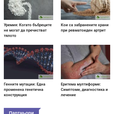
Уремия: Когато бъбреците
Кои са забранените храни
не могат да пречистват
при ревматоиден артрит
тялото
Генните мутации: Една
Еритема мултиформе:
променена генетична
Симптоми, диагностика и
конструкция
лечение
Партньори