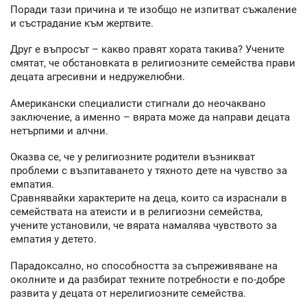
Поради тази причина и те изобщо не изпитват съжаление
и състрадание към жертвите.
Друг е въпросът – какво правят хората такива? Учените
смятат, че обстановката в религиозните семейства прави
децата агресивни и недружелюбни.
Американски специалисти стигнали до неочаквано
заключение, а именно – вярата може да направи децата
нетърпими и алчни.
Оказва се, че у религиозните родители възникват
проблеми с възпитаването у тяхното дете на чувство за
емпатия.
Сравнявайки характерите на деца, които са израснали в
семействата на атеисти и в религиозни семейства,
учените установили, че вярата намалява чувството за
емпатия у детето.
Парадоксално, но способността за съпреживяване на
околните и да разбират техните потребности е по-добре
развита у децата от нерелигиозните семейства.