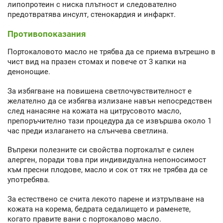
липопротеин с ниска плътност и следователно
предотвратява инсулт, стенокардия и инфаркт.
Противопоказания
Портокаловото масло не трябва да се приема вътрешно в
чист вид на празен стомах и повече от 3 капки на
денонощие.
За избягване на повишена светлочувствителност е
желателно да се избягва излизане навън непосредствен
след нанасяне на кожата на цитрусовото масло,
препоръчително тази процедура да се извършва около 1
час преди излагането на слънчева светлина.
Въпреки полезните си свойства портокалът е силен
алерген, поради това при индивидуална непоносимост
към пресни плодове, масло и сок от тях не трябва да се
употребява.
За естествено се счита лекото парене и изтръпване на
кожата на корема, бедрата седалището и раменете,
когато правите вани с портокалово масло.