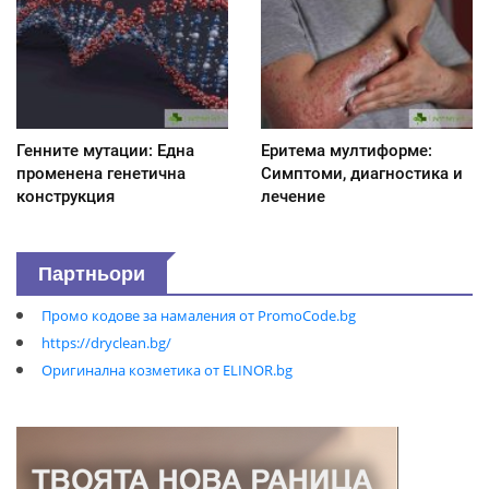
Генните мутации: Една
Еритема мултиформе:
променена генетична
Симптоми, диагностика и
конструкция
лечение
Партньори
Промо кодове за намаления от PromoCode.bg
https://dryclean.bg/
Оригинална козметика от ELINOR.bg