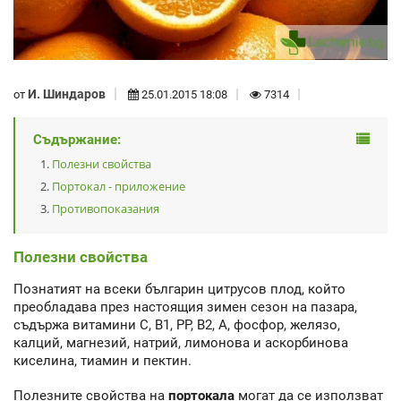
И. Шиндаров
от
25.01.2015 18:08
7314
Съдържание:
Полезни свойства
Портокал - приложение
Противопоказания
Полезни свойства
Познатият на всеки българин цитрусов плод, който
преобладава през настоящия зимен сезон на пазара,
съдържа витамини С, В1, РР, В2, А, фосфор, желязо,
калций, магнезий, натрий, лимонова и аскорбинова
киселина, тиамин и пектин.
Полезните свойства на
портокала
могат да се използват