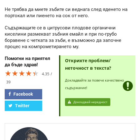
Не трябва да миете зъбите си веднага след яденето на
портокал или пиенето на сок от него.
Съдържащите се в цитрусови плодове органични
киселини размекват зъбния емайл и при по-грубо
боравене с четката за зъби, е възможно да започне
процес на компрометирането му.
Помогни на приятел
Открихте проблем/
да бъде здрав!
неточност в текста?
★★★★★
★★★★★
★★★★★
4.35
Докладвайте за повече качествено
39
съдържание!
Facebook
Докладвай нередност
Twitter