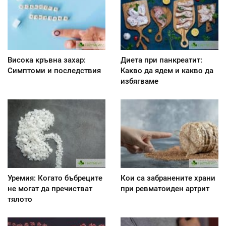
Висока кръвна захар:
Диета при панкреатит:
Симптоми и последствия
Kакво да ядем и какво да
избягваме
Уремия: Когато бъбреците
Кои са забранените храни
не могат да пречистват
при ревматоиден артрит
тялото