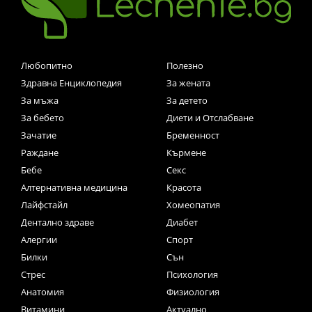
Любопитно
Полезно
Здравна Енциклопедия
За жената
За мъжа
За детето
За бебето
Диети и Отслабване
Зачатие
Бременност
Раждане
Кърмене
Бебе
Секс
Алтернативна медицина
Красота
Лайфстайл
Хомеопатия
Дентално здраве
Диабет
Алергии
Спорт
Билки
Сън
Стрес
Психология
Анатомия
Физиология
Витамини
Актуално