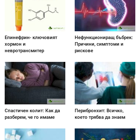
Епинефрин- ключовият
Нефункциониращ бъбрек:
хормон и
Причини, симптоми и
невротрансмитер
рискове
Спастичен колит: Как да
Перибронхит: Всичко,
разберем, че го имаме
което трябва да знаем