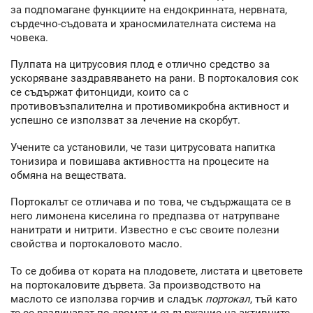
за подпомагане функциите на ендокринната, нервната,
сърдечно-съдовата и храносмилателната система на
човека.
Пулпата на цитрусовия плод е отлично средство за
ускоряване заздравяването на рани. В портокаловия сок
се съдържат фитонциди, които са с
противовъзпалителна и противомикробна активност и
успешно се използват за лечение на скорбут.
Учените са установили, че тази цитрусовата напитка
тонизира и повишава активността на процесите на
обмяна на веществата.
Портокалът се отличава и по това, че съдържащата се в
него лимонена киселина го предпазва от натрупване
нанитрати и нитрити. Известно е със своите полезни
свойства и портокаловото масло.
То се добива от кората на плодовете, листата и цветовете
на портокаловите дървета. За производството на
маслото се използва горчив и сладък
портокал
, тъй като
те се различават по аромат и съдържание на активните