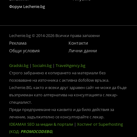
Форум Lechenie.bg
Lechenie.bg © 2014-2026 Всички права запазени
Реклама
Контакти
Общи условия
Лични данни
Gradski.bg
|
Socialni.bg
|
TravelAgency.bg
Строго забранено е копирането на материали без
позоваване на източника с активна dofollow връзка.
Lechenie.BG, както и всеки друг здравен сайт не може да бъде
възприеман като алтернатива на консултацията с лекар-
специалист.
Преди предприемане на каквито и да било действия за
лечение, задължително се консултирайте с лекар.
IDEAMAX SEO за медии & портали
|
Хостинг от Superhosting
(КОД:
PROMOCODEBG
)