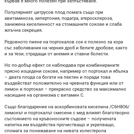
кървав е много полезен при затлъстяване.
Популярният цитрусов плод помага също при
авитаминоза, хипертония, подагра, атеросклероза,
занижена киселинност на стомашните сокове и слаба
жлъчна секреция.
Редовното пиене на портокалов сок е полезно за хора
със заболявания на черния дроб и белите дробове, както
и за тези, страдащи от анемия и ставни болести.
Но по-добър ефект се наблюдава при комбинираните
прясно изцедени сокове, например от портокал и ябълка
– двата плода са богати на пектин и поради това
въздействат положително на чревната функция или от
лимон и портокал – прекрасно средство за максимално
насищане на организма с витамин С.
Също благодарение на аскорбиновата киселина /C6H8O6/
лимонът и портокалът смесени с мед влияят благотворно
състоянието на кръвоносните съдове – получената
напитка им въздейства прочистващо и укрепващо,
спомага за понижаване на нивата холестерола