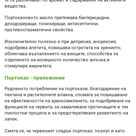
вещества.
Портокаловото масло притежава бактерицидни,
дезодориращи, тонизиращи, антисептични,
противоспазматични свойства.
Изключително полезно е при депресия, анорексия,
подобрява апетита, повишава остротата на зрението,
облекчава възпалението на венците, способства за
отделянето на излишното количество жлъчка и
стимулира имунитета.
Портокал - приложение
Редовното потребление на портокали, благодарение на
пектина и растителните влакна, спомага за повишаване
на ефективността на храносмилането, за подобряване на
функциите на червата, за намаляване протичащите в тях
гнилостни процеси и за предотвратяване развитието на
запек.
Смята се, че червеният сладък портокал, познат и като