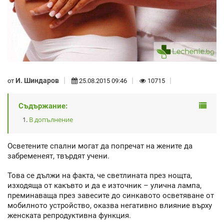
И. Шиндаров
от
25.08.2015 09:46
10715
Съдържание:
В допълнение
Осветените спални могат да попречат на жените да
забременеят, твърдят учени.
Това се дължи на факта, че светлината през нощта,
изходяща от какъвто и да е източник – улична лампа,
преминаваща през завесите до синкавото осветяване от
мобилното устройство, оказва негативно влияние върху
женската репродуктивна функция.