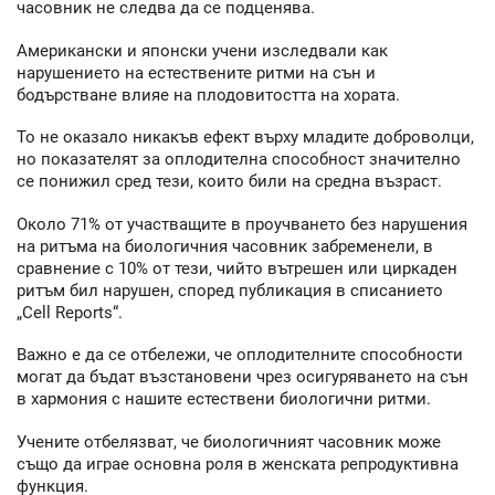
часовник не следва да се подценява.
Американски и японски учени изследвали как
нарушението на естествените ритми на сън и
бодърстване влияе на плодовитостта на хората.
То не оказало никакъв ефект върху младите доброволци,
но показателят за оплодителна способност значително
се понижил сред тези, които били на средна възраст.
Около 71% от участващите в проучването без нарушения
на ритъма на биологичния часовник забременели, в
сравнение с 10% от тези, чийто вътрешен или циркаден
ритъм бил нарушен, според публикация в списанието
„Cell Reports“.
Важно е да се отбележи, че оплодителните способности
могат да бъдат възстановени чрез осигуряването на сън
в хармония с нашите естествени биологични ритми.
Учените отбелязват, че биологичният часовник може
също да играе основна роля в женската репродуктивна
функция.