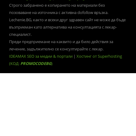
Строго забранено е копирането на материали без
позоваване на източника с активна dofollow връзка.
Lechenie.BG, както и всеки друг здравен сайт не може да бъде
възприеман като алтернатива на консултацията с лекар-
специалист.
Преди предприемане на каквито и да било действия за
лечение, задължително се консултирайте с лекар.
IDEAMAX SEO за медии & портали
|
Хостинг от Superhosting
(КОД:
PROMOCODEBG
)