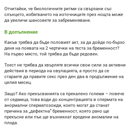
Отчитайки, че биологичните ритми са свързани със
слънцето, избягването на източниците през нощта може
да увеличи шансовете за забременяване.
В допълнение
Какъв трябва да бъде половият акт, за да дойде по-бързо
деня на появата на 2 чертички на теста за бременност?
На първо място, той трябва да бъде редовен.
Тоест не трябва да хвърляте всички свои сили за активни
действия в периода на овулацията, а просто да се
стараете да правите секс през ден два в продължение на
целия месец.
Защо? Ако прекъсванията са прекалено големи – повече
от седмица, това води до концентрацията в спермата на
анормални сперматозоиди, които могат да станат
причина за „дефектна“ бременност, която рано ще
прекъсне или пък ще възникнат вродени аномалии на
плода.