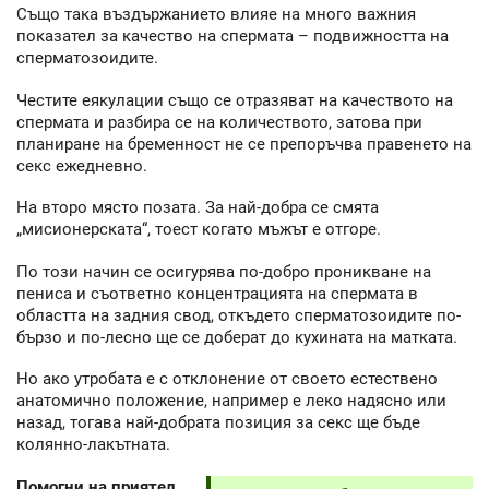
Също така въздържанието влияе на много важния
показател за качество на спермата – подвижността на
сперматозоидите.
Честите еякулации също се отразяват на качеството на
спермата и разбира се на количеството, затова при
планиране на бременност не се препоръчва правенето на
секс ежедневно.
На второ място позата. За най-добра се смята
„мисионерската“, тоест когато мъжът е отгоре.
По този начин се осигурява по-добро проникване на
пениса и съответно концентрацията на спермата в
областта на задния свод, откъдето сперматозоидите по-
бързо и по-лесно ще се доберат до кухината на матката.
Но ако утробата е с отклонение от своето естествено
анатомично положение, например е леко надясно или
назад, тогава най-добрата позиция за секс ще бъде
колянно-лакътната.
Помогни на приятел