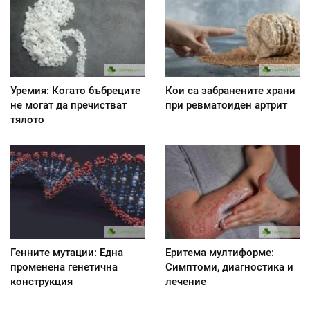
Уремия: Когато бъбреците
Кои са забранените храни
не могат да пречистват
при ревматоиден артрит
тялото
Генните мутации: Една
Еритема мултиформе:
променена генетична
Симптоми, диагностика и
конструкция
лечение