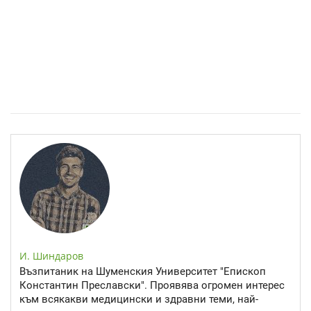
Спастичен колит: Как да разберем, че го имаме
И. Шиндаров
Възпитаник на Шуменския Университет "Епископ
Константин Преславски". Проявява огромен интерес
към всякакви медицински и здравни теми, най-