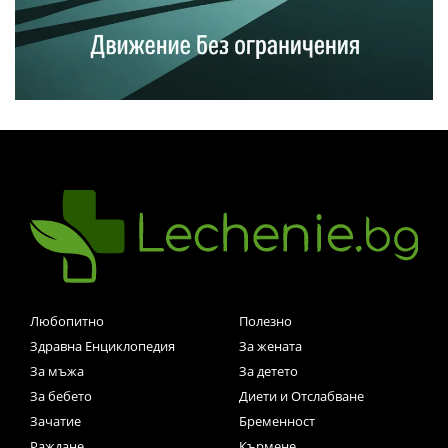
Любопитно
Полезно
Здравна Енциклопедия
За жената
За мъжа
За детето
За бебето
Диети и Отслабване
Зачатие
Бременност
Раждане
Кърмене