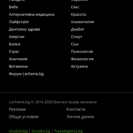
Бебе
Секс
Алтернативна медицина
Красота
Лайфстайл
Хомеопатия
Дентално здраве
Диабет
Алергии
Спорт
Билки
Сън
Стрес
Психология
Анатомия
Физиология
Витамини
Актуално
Форум Lechenie.bg
Lechenie.bg © 2014-2026 Всички права запазени
Реклама
Контакти
Общи условия
Лични данни
Gradski.bg
|
Socialni.bg
|
TravelAgency.bg