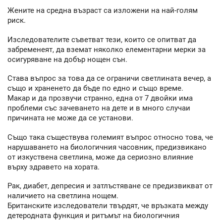
Жените на средна възраст са изложени на най-голям
риск.
Изследователите съветват тези, които се опитват да
забременеят, да вземат няколко елементарни мерки за
осигуряване на добър нощен сън.
Става въпрос за това да се ограничи светлината вечер, а
също и храненето да бъде по едно и също време.
Макар и да прозвучи странно, една от 7 двойки има
проблеми със зачеването на дете и в много случаи
причината не може да се установи.
Също така съществува големият въпрос относно това, че
нарушаването на биологичния часовник, предизвикано
от изкуствена светлина, може да сериозно влияние
върху здравето на хората.
Рак, диабет, депресия и затлъстяване се предизвикват от
наличието на светлина нощем.
Британските изследователи твърдят, че връзката между
детеродната функция и ритъмът на биологичния