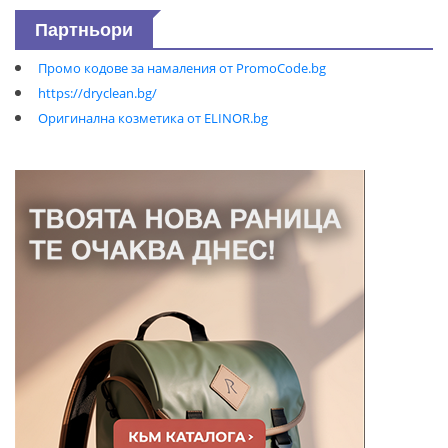
Партньори
Промо кодове за намаления от PromoCode.bg
https://dryclean.bg/
Оригинална козметика от ELINOR.bg