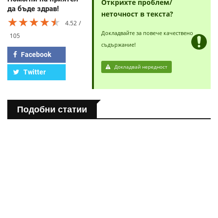
Открихте проблем/
да бъде здрав!
неточност в текста?
★★★★★
★★★★★
★★★★★
4.52
Докладвайте за повече качествено
105
съдържание!
Facebook
Докладвай нередност
Twitter
Подобни статии
ПОЛЕЗНО