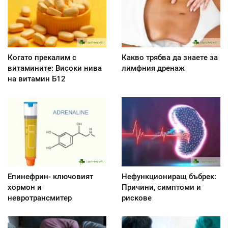
Когато прекалим с
Какво трябва да знаете за
витамините: Високи нива
лимфния дренаж
на витамин Б12
Епинефрин- ключовият
Нефункциониращ бъбрек:
хормон и
Причини, симптоми и
невротрансмитер
рискове