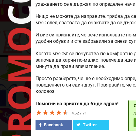
ухажването се е държал по определен начин
Нищо не можете да направите, трябва да с
мъж след сватбата да очаквате да се държи
И вие си признайте, че вече използвате по-
удобни обувки и сте забравили за онези су
Когато мъжът се почувства по-комфортно до
започва да харчи по-малко, повече да яде и
минута да прави впечатление.
Просто разберете, че ще е необходимо опре
поведението си един друг. Повярвайте, че 
коловоз.
Помогни на приятел да бъде здрав!
★★★★★
★★★★★
★★★★★
4.52
71
Д
Facebook
Twitter