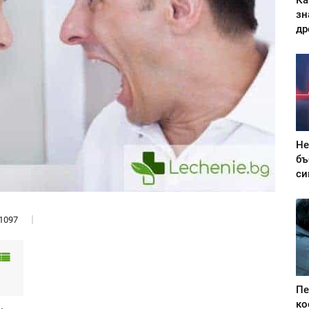
Ка
зн
др
Не
бъ
си
1097
Пе
ко