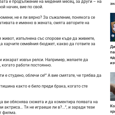
бата е продължение на медения месец, за други – на
зн
ой начин, вие по свой.
ромени, не е ли вярно? За съжаление, понякога се
ативата е именно в жената, смята авторите на
 живот, изпълнена със спорове къде да живеете,
 да харчите семейния бюджет, какво да готвите за
Ди
па
яд
и изкарат извън релси. Например, желаете да
из
, когато работи постоянно.
и е студено, облечи се!“ А вие смятате, че трябва да
 тишина както е било преди брака, когато сте
 да ви обяснява сюжета и да коментира появата на
Ко
 актриса… Тя не играеше ли в?...“, и заради тези
хр
т филма.