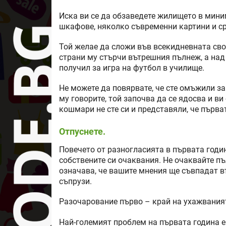
Иска ви се да обзаведете жилището в мини
шкафове, няколко съвременни картини и с
Той желае да сложи във всекидневната свое
страни му стърчи вътрешния пълнеж, а над
получил за игра на футбол в училище.
Не можете да повярвате, че сте омъжили за
му говорите, той започва да се ядосва и ви
кошмари не сте си и представяли, че първа
Отпуснете.
Повечето от разногласията в първата годин
собствените си очаквания. Не очаквайте пъл
означава, че вашите мнения ще съвпадат въ
съпрузи.
Разочарование първо – край на ухажваният
Най-големият проблем на първата година е