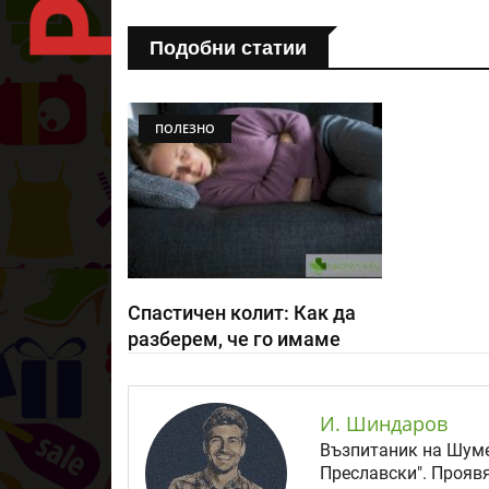
Подобни статии
ПОЛЕЗНО
Спастичен колит: Как да
разберем, че го имаме
И. Шиндаров
Възпитаник на Шуме
Преславски". Прояв