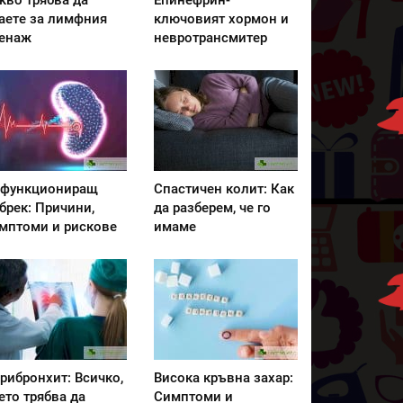
кво трябва да
Епинефрин-
аете за лимфния
ключовият хормон и
енаж
невротрансмитер
функциониращ
Спастичен колит: Как
брек: Причини,
да разберем, че го
мптоми и рискове
имаме
рибронхит: Всичко,
Висока кръвна захар:
ето трябва да
Симптоми и