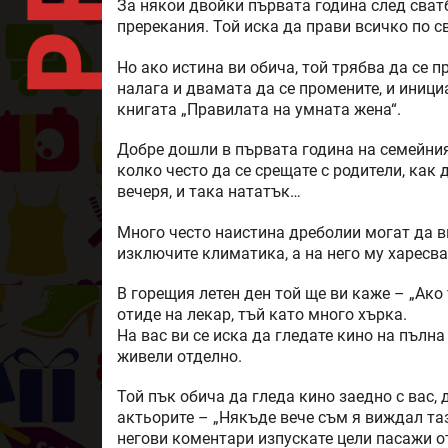
За някои двойки първата година след сват
пререкания. Той иска да прави всичко по св
Но ако истина ви обича, той трябва да се п
налага и двамата да се промените, и иници
книгата „Правилата на умната жена“.
Добре дошли в първата година на семейния
колко често да се срещате с родители, как
вечеря, и така нататък…
Много често наистина дреболии могат да в
изключите климатика, а на него му харесва
В горещия летен ден той ще ви каже – „Ако т
отиде на лекар, тъй като много хърка.
На вас ви се иска да гледате кино на пълна
живели отделно.
Той пък обича да гледа кино заедно с вас,
актьорите – „Някъде вече съм я виждал тази
негови коментари изпускате цели пасажи о