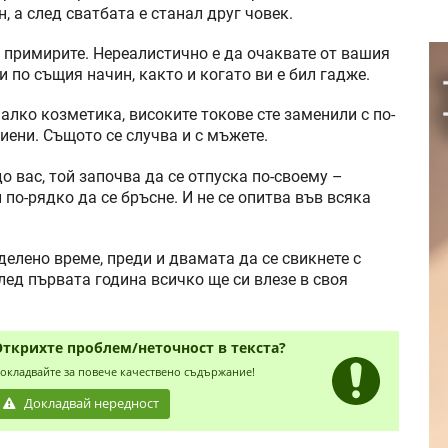
, а след сватбата е станал друг човек.
е примирите. Нереалистично е да очаквате от вашия
 по същия начин, както и когато ви е бил гадже.
малко козметика, високите токове сте заменили с по-
тиени. Същото се случва и с мъжете.
 вас, той започва да се отпуска по-своему –
 по-рядко да се бръсне. И не се опитва във всяка
делено време, преди и двамата да се свикнете с
след първата година всичко ще си влезе в своя
Открихте проблем/неточност в текста?
окладвайте за повече качествено съдържание!
Докладвай нередност