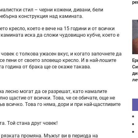
ре
малистки стил – черни кожени, дивани, бели
ребърна конструкция над камината.
то кресло, което е вече на 15 години и от всички
 камината иска да сложи чудовищно кубче, което е
 човек с толкова ужасен вкус, и когато започнете да
Ер
 се пени от своето зловещо кресло. И в най-лошите
Си
та година от брака ще се окаже такава.
ди
ле
а лесно могат да се разрешат, като намалите
но щастие от всички. Това, че се обичате, още не
в всичко. Това го няма, дори и при най-щастливите
а. Той стана друг човек!
 рязката промяна. Мъжът ви в периода на