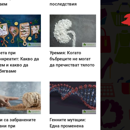
аем
последствия
ета при
Уремия: Когато
нкреатит: Kакво да
бъбреците не могат
ем и какво да
да пречистват тялото
бягваме
и са забранените
Генните мутации:
ани при
Една променена