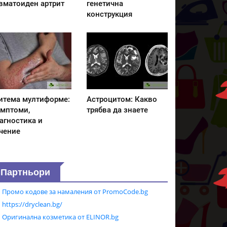
вматоиден артрит
генетична
конструкция
итема мултиформе:
Астроцитом: Какво
мптоми,
трябва да знаете
агностика и
чение
Партньори
Промо кодове за намаления от PromoCode.bg
https://dryclean.bg/
Оригинална козметика от ELINOR.bg