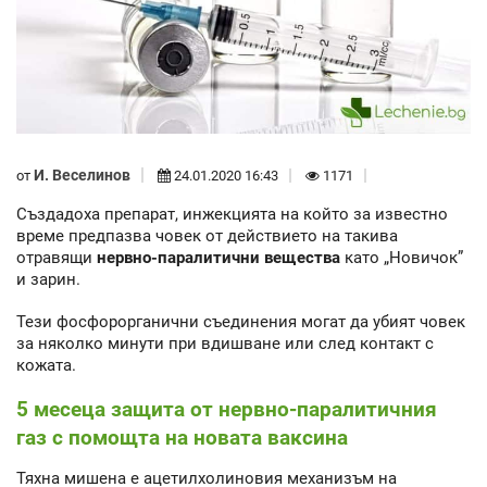
И. Веселинов
от
24.01.2020 16:43
1171
Създадоха препарат, инжекцията на който за известно
време предпазва човек от действието на такива
отравящи
нервно-паралитични вещества
като „Новичок”
и зарин.
Тези фосфорорганични съединения могат да убият човек
за няколко минути при вдишване или след контакт с
кожата.
5 месеца защита от нервно-паралитичния
газ с помощта на новата ваксина
Тяхна мишена е ацетилхолиновия механизъм на