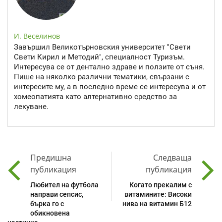
И. Веселинов
Завършил Великотърновския университет "Свети
Свети Кирил и Методий", специалност Туризъм.
Интересува се от дентално здраве и ползите от съня.
Пише на няколко различни тематики, свързани с
интересите му, а в последно време се интересува и от
хомеопатията като алтернативно средство за
лекуване.
Предишна
Следваща
публикация
публикация
Любител на футбола
Когато прекалим с
направи сепсис,
витамините: Високи
бърка го с
нива на витамин Б12
обикновена