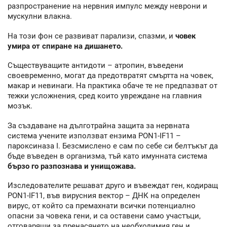
разпространение на нервния импулс между неврони и
мускулни влакна.
На този фон се развиват парализи, спазми, и
човек
умира от спиране на дишането.
Съществуващите антидоти – атропин, въведени
своевременно, могат да предотвратят смъртта на човек,
макар и невинаги. На практика обаче те не предпазват от
тежки усложнения, сред които увреждане на главния
мозък.
За създаване на дълготрайна защита за нервната
система учените използват ензима PON1-IF11 –
пароксиназа I. Безсмислено е сам по себе си белтъкът да
бъде въведен в организма, тъй като имунната система
бързо го разпознава и унищожава.
Изследователите решават друго и въвеждат ген, кодиращ
PON1-IF11, във вирусния вектор – ДНК на определен
вирус, от който са премахнати всички потенциално
опасни за човека гени, и са оставени само участъци,
отговарящи за пренасянето на необходимия ген и