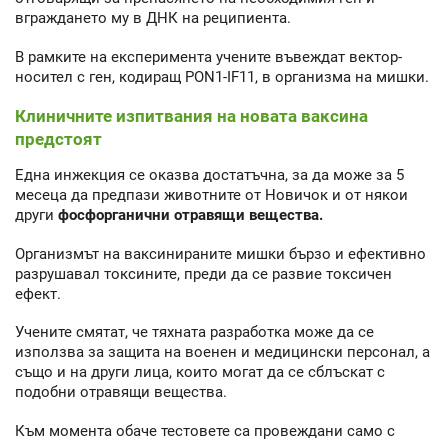
вграждането му в ДНК на реципиента.
В рамките на експеримента учените въвеждат вектор-
носител с ген, кодиращ PON1-IF11, в организма на мишки.
Клиничните изпитвания на новата ваксина
предстоят
Една инжекция се оказва достатъчна, за да може за 5
месеца да предпази животните от Новичок и от някои
други
фосфорганични отравящи вещества.
Организмът на ваксинираните мишки бързо и ефективно
разрушавал токсините, преди да се развие токсичен
ефект.
Учените смятат, че тяхната разработка може да се
използва за защита на военен и медицински персонал, а
също и на други лица, които могат да се сблъскат с
подобни отравящи вещества.
Към момента обаче тестовете са провеждани само с