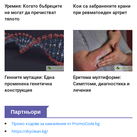
Уремия: Когато бъбреците
Кои са забранените храни
не могат да пречистват
при ревматоиден артрит
тялото
Генните мутации: Една
Еритема мултиформе:
променена генетична
Симптоми, диагностика и
конструкция
лечение
Партньори
Промо кодове за намаления от PromoCode.bg
https://dryclean.bg/