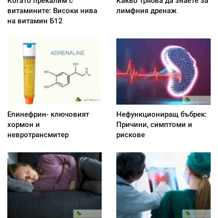
Когато прекалим с
Какво трябва да знаете за
витамините: Високи нива
лимфния дренаж
на витамин Б12
Епинефрин- ключовият
Нефункциониращ бъбрек:
хормон и
Причини, симптоми и
невротрансмитер
рискове