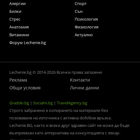
Алергии
Спорт
Билки
Сън
Стрес
Психология
Анатомия
Физиология
Витамини
Актуално
Форум Lechenie.bg
Lechenie.bg © 2014-2026 Всички права запазени
Реклама
Контакти
Общи условия
Лични данни
Gradski.bg
|
Socialni.bg
|
TravelAgency.bg
Строго забранено е копирането на материали без
позоваване на източника с активна dofollow връзка.
Lechenie.BG, както и всеки друг здравен сайт не може да бъде
възприеман като алтернатива на консултацията с лекар-