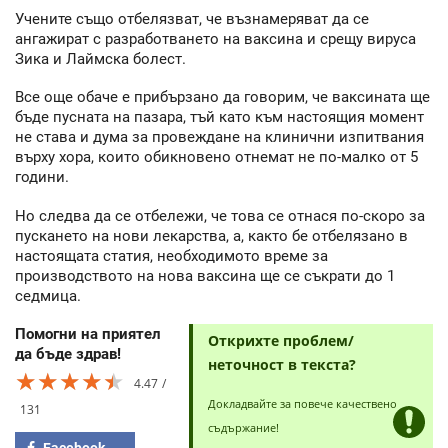
Учените също отбелязват, че възнамеряват да се
ангажират с разработването на ваксина и срещу вируса
Зика и Лаймска болест.
Все още обаче е прибързано да говорим, че ваксината ще
бъде пусната на пазара, тъй като към настоящия момент
не става и дума за провеждане на клинични изпитвания
върху хора, които обикновено отнемат не по-малко от 5
години.
Но следва да се отбележи, че това се отнася по-скоро за
пускането на нови лекарства, а, както бе отбелязано в
настоящата статия, необходимото време за
производството на нова ваксина ще се съкрати до 1
седмица.
Помогни на приятел
Открихте проблем/
да бъде здрав!
неточност в текста?
★★★★★
★★★★★
★★★★★
4.47
Докладвайте за повече качествено
131
съдържание!