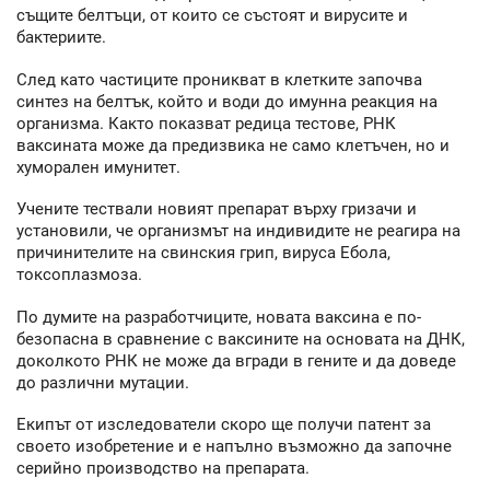
същите белтъци, от които се състоят и вирусите и
бактериите.
След като частиците проникват в клетките започва
синтез на белтък, който и води до имунна реакция на
организма. Както показват редица тестове, РНК
ваксината може да предизвика не само клетъчен, но и
хуморален имунитет.
Учените тествали новият препарат върху гризачи и
установили, че организмът на индивидите не реагира на
причинителите на свинския грип, вируса Ебола,
токсоплазмоза.
По думите на разработчиците, новата ваксина е по-
безопасна в сравнение с ваксините на основата на ДНК,
доколкото РНК не може да вгради в гените и да доведе
до различни мутации.
Екипът от изследователи скоро ще получи патент за
своето изобретение и е напълно възможно да започне
серийно производство на препарата.