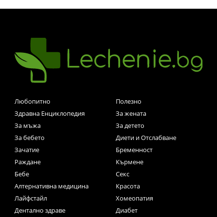
Любопитно
Полезно
Здравна Енциклопедия
За жената
За мъжа
За детето
За бебето
Диети и Отслабване
Зачатие
Бременност
Раждане
Кърмене
Бебе
Секс
Алтернативна медицина
Красота
Лайфстайл
Хомеопатия
Дентално здраве
Диабет