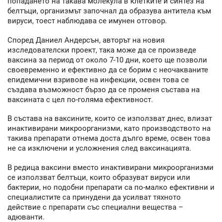
попадането на такава молекула в клетките и синтез на
белтъци, организмът започнал да образува антитела към
вируси, тоест наблюдава се имунен отговор.
Според Даниел Андерсън, авторът на новия
изследователски проект, така може да се произведе
ваксина за период от около 7-10 дни, което ще позволи
своевременно и ефективно да се борим с неочакваните
епидемични взривове на инфекции, освен това се
създава възможност бързо да се променя състава на
ваксината с цел по-голяма ефективност.
В състава на ваксините, които се използват днес, влизат
инактивирани микроорганизми, като производството на
такива препарати отнема доста дълго време, освен това
не са изключени и усложнения след ваксинацията.
В редица ваксини вместо инактивирани микроорганизми
се използват белтъци, които образуват вируси или
бактерии, но подобни препарати са по-малко ефективни и
специалистите са принудени да усилват тяхното
действие с препарати със специални вещества –
адюванти.