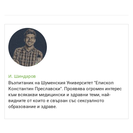
Спастичен колит: Как да разберем, че го имаме
И. Шиндаров
Възпитаник на Шуменския Университет "Епископ
Константин Преславски". Проявява огромен интерес
към всякакви медицински и здравни теми, най-
видните от които е свързан със сексуалното
образование и здраве.