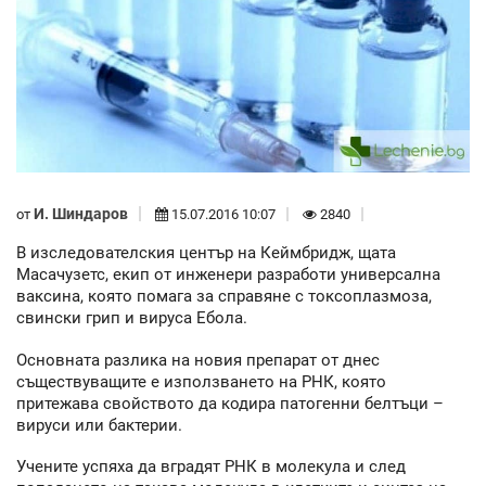
И. Шиндаров
от
15.07.2016 10:07
2840
В изследователския център на Кеймбридж, щата
Масачузетс, екип от инженери разработи универсална
ваксина, която помага за справяне с токсоплазмоза,
свински грип и вируса Ебола.
Основната разлика на новия препарат от днес
съществуващите е използването на РНК, която
притежава свойството да кодира патогенни белтъци –
вируси или бактерии.
Учените успяха да вградят РНК в молекула и след