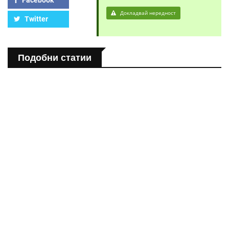
Facebook
Докладвай нередност
Twitter
Подобни статии
ПОЛЕЗНО
Спастичен колит: Как да разберем, че го имаме