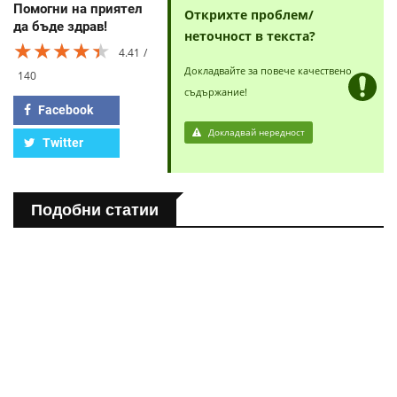
Помогни на приятел
Открихте проблем/
да бъде здрав!
неточност в текста?
★★★★★
★★★★★
★★★★★
4.41
Докладвайте за повече качествено
140
съдържание!
Facebook
Докладвай нередност
Twitter
Подобни статии
ПОЛЕЗНО