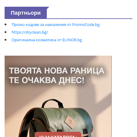
Партньори
Промо кодове за намаления от PromoCode.bg
https://dryclean.bg/
Оригинална козметика от ELINOR.bg