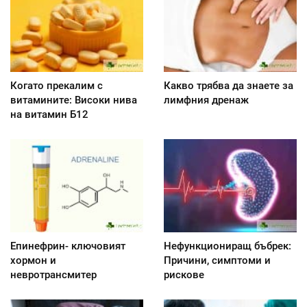
Когато прекалим с
Какво трябва да знаете за
витамините: Високи нива
лимфния дренаж
на витамин Б12
Епинефрин- ключовият
Нефункциониращ бъбрек:
хормон и
Причини, симптоми и
невротрансмитер
рискове