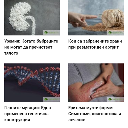
Уремия: Когато бъбреците
Кои са забранените храни
не могат да пречистват
при ревматоиден артрит
тялото
Генните мутации: Една
Еритема мултиформе:
променена генетична
Симптоми, диагностика и
конструкция
лечение