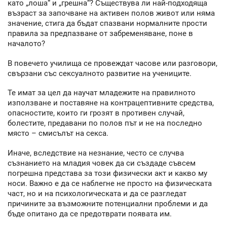
като „лоша“ и „грешна“? Съществува ли най-подходяща
възраст за започване на активен полов живот или няма
значение, стига да бъдат спазвани нормалните прости
правила за предпазване от забременяване, поне в
началото?
В повечето училища се провеждат часове или разговори,
свързани със сексуалното развитие на учениците.
Те имат за цел да научат младежите на правилното
използване и поставяне на контрацептивните средства,
опасностите, които ги грозят в противен случай,
болестите, предавани по полов път и не на последно
място – смисълът на секса.
Иначе, вследствие на незнание, често се случва
съзнанието на младия човек да си създаде съвсем
погрешна представа за този физически акт и какво му
носи. Важно е да се наблегне не просто на физическата
част, но и на психологическата и да се разгледат
причините за възможните потенциални проблеми и да
бъде опитано да се предотврати появата им.