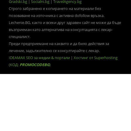
Gradski.bg
|
Socialni.bg
|
TravelAgency.bg
Строго забранено е копирането на материали без
позоваване на източника с активна dofollow връзка.
Lechenie.BG, както и всеки друг здравен сайт не може да бъде
възприеман като алтернатива на консултацията с лекар-
специалист.
Преди предприемане на каквито и да било действия за
лечение, задължително се консултирайте с лекар.
IDEAMAX SEO за медии & портали
|
Хостинг от Superhosting
(КОД:
PROMOCODEBG
)