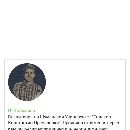
Спастичен колит: Как да разберем, че го имаме
И. Шиндаров
Възпитаник на Шуменския Университет "Епископ
Константин Преславски". Проявява огромен интерес
към всякакви медицински и здравни теми, най-