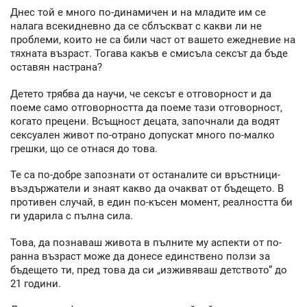
Днес той е много по-динамичен и на младите им се
налага всекидневно да се сблъскват с какви ли не
проблеми, които не са били част от вашето ежедневие на
тяхната възраст. Тогава какъв е смисъла сексът да бъде
оставян настрана?
Детето трябва да научи, че сексът е отговорност и да
поеме само отговорността да поеме тази отговорност,
когато прецени. Всъщност децата, започнали да водят
сексуален живот по-отрано допускат много по-малко
грешки, що се отнася до това.
Те са по-добре запознати от останалите си връстници-
въздържатели и знаят какво да очакват от бъдещето. В
противен случай, в един по-късен момент, реалността би
ги ударила с пълна сила.
Това, да познаваш живота в пълните му аспекти от по-
ранна възраст може да донесе единствено ползи за
бъдещето ти, пред това да си „изживяваш детството“ до
21 години.