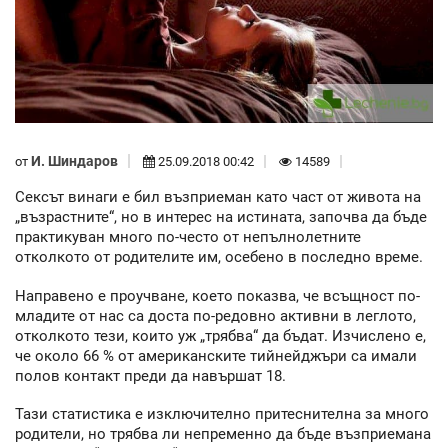
И. Шиндаров
от
25.09.2018 00:42
14589
Сексът винаги е бил възприеман като част от живота на
„възрастните“, но в интерес на истината, започва да бъде
практикуван много по-често от непълнолетните
отколкото от родителите им, осебено в последно време.
Направено е проучване, което показва, че всъщност по-
младите от нас са доста по-редовно активни в леглото,
отколкото тези, които уж „трябва“ да бъдат. Изчислено е,
че около 66 % от американските тийнейджъри са имали
полов контакт преди да навършат 18.
Тази статистика е изключително притеснителна за много
родители, но трябва ли непременно да бъде възприемана