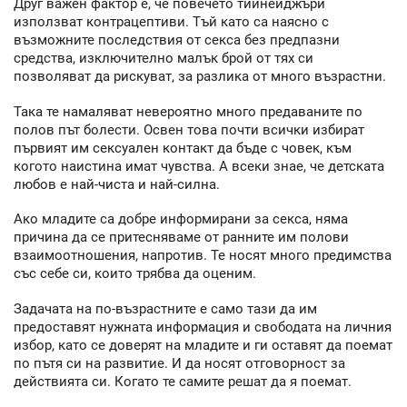
Друг важен фактор е, че повечето тийнейджъри
използват контрацептиви. Тъй като са наясно с
възможните последствия от секса без предпазни
средства, изключително малък брой от тях си
позволяват да рискуват, за разлика от много възрастни.
Така те намаляват невероятно много предаваните по
полов път болести. Освен това почти всички избират
първият им сексуален контакт да бъде с човек, към
когото наистина имат чувства. А всеки знае, че детската
любов е най-чиста и най-силна.
Ако младите са добре информирани за секса, няма
причина да се притесняваме от ранните им полови
взаимоотношения, напротив. Те носят много предимства
със себе си, които трябва да оценим.
Задачата на по-възрастните е само тази да им
предоставят нужната информация и свободата на личния
избор, като се доверят на младите и ги оставят да поемат
по пътя си на развитие. И да носят отговорност за
действията си. Когато те самите решат да я поемат.