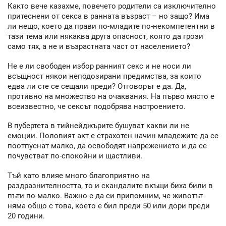
Както вече казахме, повечето родители са изключително
притеснени от секса в ранната възраст – но защо? Има
ли нещо, което да прави по-младите по-некомпетентни в
тази тема или някаква друга опасност, която да грози
само тях, а не и възрастната част от населението?
Не е ли свободен избор ранният секс и не носи ли
всъщност някои неподозирани предимства, за които
едва ли сте се сещали преди? Отговорът е да. Да,
противно на множество на очаквания. На първо място е
всеизвестно, че сексът подобрява настроението.
В пубертета в тийнейджърите бушуват какви ли не
емоции. Половият акт е страхотен начин младежите да се
поотпуснат малко, да освободят напрежението и да се
почувстват по-спокойни и щастливи.
Тъй като влияе много благоприятно на
раздразнителността, то и скандалите вкъщи биха били в
пъти по-малко. Важно е да си припомним, че животът
няма общо с това, което е бил преди 50 или дори преди
20 години.