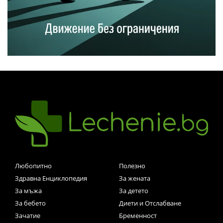
Любопитно
Полезно
Здравна Енциклопедия
За жената
За мъжа
За детето
За бебето
Диети и Отслабване
Зачатие
Бременност