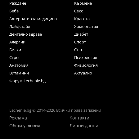
Раждане
Кърмене
Бебе
Секс
Алтернативна медицина
Красота
Лайфстайл
Хомеопатия
Дентално здраве
Диабет
Алергии
Спорт
Билки
Сън
Стрес
Психология
Анатомия
Физиология
Витамини
Актуално
Форум Lechenie.bg
Lechenie.bg © 2014-2026 Всички права запазени
Реклама
Контакти
Общи условия
Лични данни