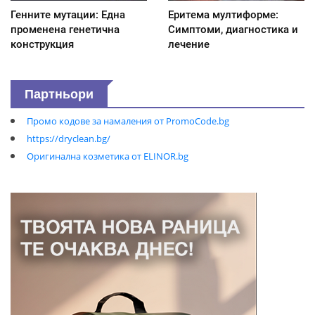
Генните мутации: Една
Еритема мултиформе:
променена генетична
Симптоми, диагностика и
конструкция
лечение
Партньори
Промо кодове за намаления от PromoCode.bg
https://dryclean.bg/
Оригинална козметика от ELINOR.bg