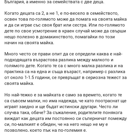
България, а именно за семействата с две деца.
Когато децата са 2, а не 1, е по-весело в семейството,
освен това по-голямото може да помага на своята майка
и да си играе със своя брат или сестра. Или по-голямото
дете по свое усмотрение в краен случай може да свърши
нещо полезно в домакинството, помагайки по този
начин на своята майка.
Много често се прави опит да се определи каква е най-
подходящата възрастова разлика между малкото и
голямото дете. Когато те са с много малка разлика и на
практика са на една и съща възраст, например с разлика
от около 1-1.5 години, се превръщат в сериозна тежест за
своята майка.
Но най-тежко е за майката е само за времето, когато те
са съвсем малки, но има надежда, че като поотраснат ще
играят заедно и ще бъдат истински другари. Често ли
случва така, обаче? За съжаление, родителите понякога
виждат как децата им постоянно си съперничат помежду
си, по-малкият е обиден, че на него нещо не му е
позволено, което пък на по-големия е.