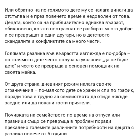
Или обратно на по-голямото дете му се налага винаги да
отстъпва и е през повечето време е недоволен от това.
Децата, които са на приблизително еднаква възраст,
обикновено, когато поотраснат се разбират много добре
и се превръщат в едни другари, но в детството
скандалите и конфликтите са много чести.
Голямата разлика във възрастта изглежда е по-добра –
по-голямото дете често получава указание „да не бъде
дете“ и често се превръща в основен помощник на
своята майка.
От друга страна, дневният режим налага своите
ограничения – по-малкото дете се храни и спи по график,
поради това е трудно за семейството да отиде някъде
заедно или да покани гости приятели.
Почивката на семейството по време на отпуск или
празници също се превръща в проблем поради
прекалено големите различните потребности на децата с
разлика повече от 5 години.