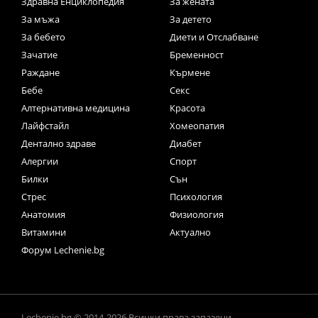
Здравна Енциклопедия
За жената
За мъжа
За детето
За бебето
Диети и Отслабване
Зачатие
Бременност
Раждане
Кърмене
Бебе
Секс
Алтернативна медицина
Красота
Лайфстайл
Хомеопатия
Дентално здраве
Диабет
Алергии
Спорт
Билки
Сън
Стрес
Психология
Анатомия
Физиология
Витамини
Актуално
Форум Lechenie.bg
Lechenie.bg © 2014-2026 Всички права запазени