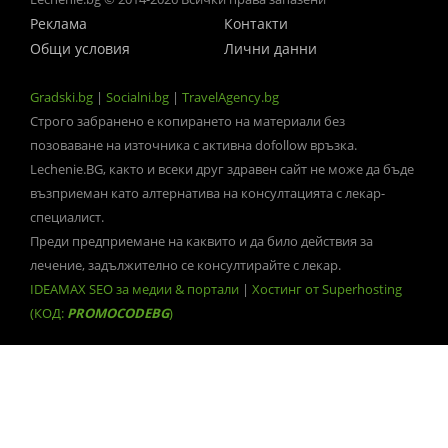
Реклама
Контакти
Общи условия
Лични данни
Gradski.bg
|
Socialni.bg
|
TravelAgency.bg
Строго забранено е копирането на материали без
позоваване на източника с активна dofollow връзка.
Lechenie.BG, както и всеки друг здравен сайт не може да бъде
възприеман като алтернатива на консултацията с лекар-
специалист.
Преди предприемане на каквито и да било действия за
лечение, задължително се консултирайте с лекар.
IDEAMAX SEO за медии & портали
|
Хостинг от Superhosting
(КОД:
PROMOCODEBG
)