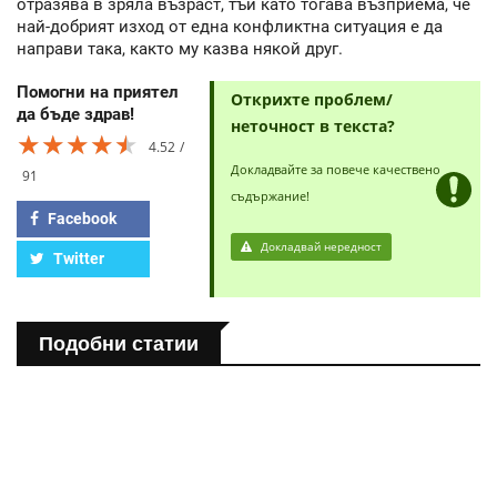
отразява в зряла възраст, тъй като тогава възприема, че
най-добрият изход от една конфликтна ситуация е да
направи така, както му казва някой друг.
Помогни на приятел
Открихте проблем/
да бъде здрав!
неточност в текста?
★★★★★
★★★★★
★★★★★
4.52
Докладвайте за повече качествено
91
съдържание!
Facebook
Докладвай нередност
Twitter
Подобни статии
ПОЛЕЗНО