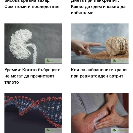
Висока кръвна захар:
Диета при панкреатит:
Симптоми и последствия
Kакво да ядем и какво да
избягваме
Уремия: Когато бъбреците
Кои са забранените храни
не могат да пречистват
при ревматоиден артрит
тялото