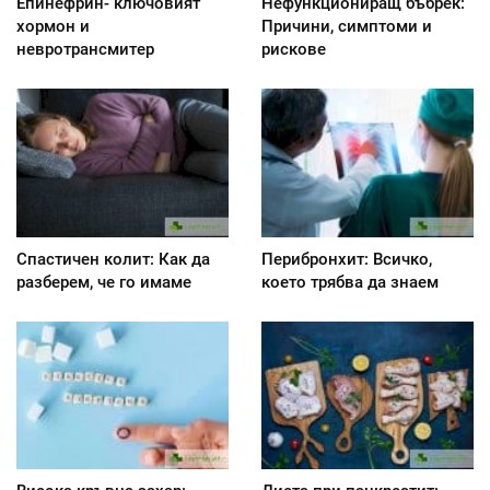
Епинефрин- ключовият
Нефункциониращ бъбрек:
хормон и
Причини, симптоми и
невротрансмитер
рискове
Спастичен колит: Как да
Перибронхит: Всичко,
разберем, че го имаме
което трябва да знаем