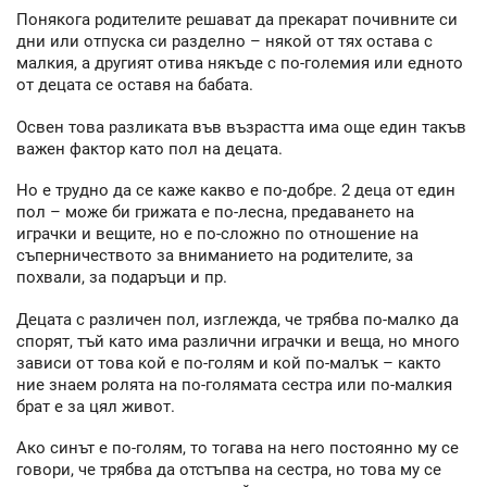
Понякога родителите решават да прекарат почивните си
дни или отпуска си разделно – някой от тях остава с
малкия, а другият отива някъде с по-големия или едното
от децата се оставя на бабата.
Освен това разликата във възрастта има още един такъв
важен фактор като пол на децата.
Но е трудно да се каже какво е по-добре. 2 деца от един
пол – може би грижата е по-лесна, предаването на
играчки и вещите, но е по-сложно по отношение на
съперничеството за вниманието на родителите, за
похвали, за подаръци и пр.
Децата с различен пол, изглежда, че трябва по-малко да
спорят, тъй като има различни играчки и веща, но много
зависи от това кой е по-голям и кой по-малък – както
ние знаем ролята на по-голямата сестра или по-малкия
брат е за цял живот.
Ако синът е по-голям, то тогава на него постоянно му се
говори, че трябва да отстъпва на сестра, но това му се