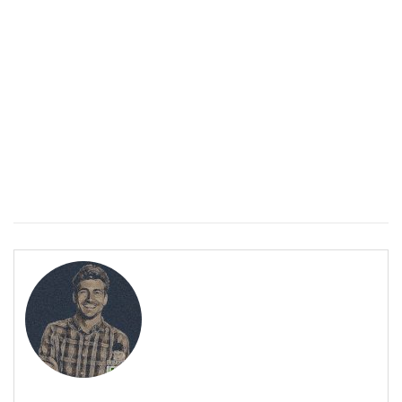
ПОЛЕЗНО
Спастичен колит: Как да разберем, че го имаме