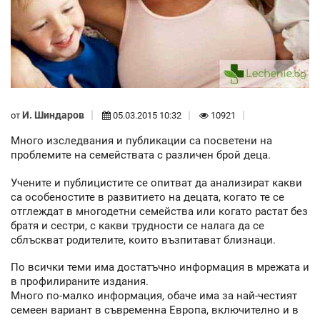
И. Шиндаров
от
05.03.2015 10:32
10921
Много изследвания и публикации са посветени на
проблемите на семействата с различен брой деца.
Учените и публицистите се опитват да анализират какви
са особеностите в развитието на децата, когато те се
отглеждат в многодетни семейства или когато растат без
братя и сестри, с какви трудности се налага да се
сблъскват родителите, които възпитават близнаци.
По всички теми има достатъчно информация в мрежата и
в профилираните издания.
Много по-малко информация, обаче има за най-честият
семеен вариант в съвременна Европа, включително и в