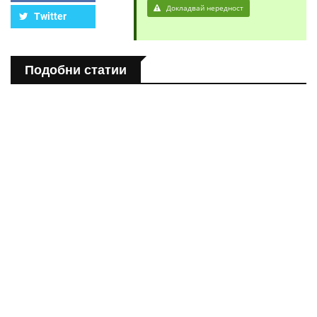
Докладвай нередност
Twitter
Подобни статии
ПОЛЕЗНО
Спастичен колит: Как да разберем, че го имаме
ПОЛЕЗНО