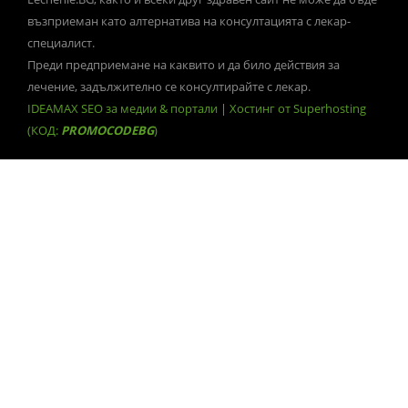
възприеман като алтернатива на консултацията с лекар-
специалист.
Преди предприемане на каквито и да било действия за
лечение, задължително се консултирайте с лекар.
IDEAMAX SEO за медии & портали
|
Хостинг от Superhosting
(КОД:
PROMOCODEBG
)