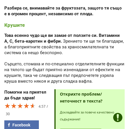
Разбира се, внимавайте за фруктозата, защото тя също
е в огромен процент, независимо от плода.
Крушите
Това есенно чудо ще ви замае от ползите си. Витамини
А, С, бета-каротин и фибри.
Зрението ти ще ти благодари,
а благоприятните свойства за храносмилателната ти
система са нещо безспорно.
Сърцето, стомаха и по-специално отделителните функции
на тялото ще бъдат приятно изненадани от ефектите на
крушите, така че следващия път предпочетете узряла
круша вместо някоя и друга сладка вафла.
Помогни на приятел
Открихте проблем/
да бъде здрав!
неточност в текста?
★★★★★
★★★★★
★★★★★
4.57
Докладвайте за повече качествено
30
съдържание!
Facebook