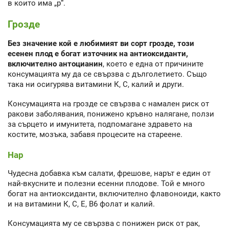
в които има „р“.
Грозде
Без значение кой е любимият ви сорт грозде, този
есенен плод е богат източник на антиоксиданти,
включително антоцианин
, което е една от причините
консумацията му да се свързва с дълголетието. Също
така ни осигурява витамини К, С, калий и други.
Консумацията на грозде се свързва с намален риск от
ракови заболявания, понижено кръвно налягане, ползи
за сърцето и имунитета, подпомагане здравето на
костите, мозъка, забавя процесите на стареене.
Нар
Чудесна добавка към салати, фрешове, нарът е един от
най-вкусните и полезни есенни плодове. Той е много
богат на антиоксиданти, включително флавоноиди, както
и на витамини К, С, E, B6 фолат и калий.
Консумацията му се свързва с понижен риск от рак,