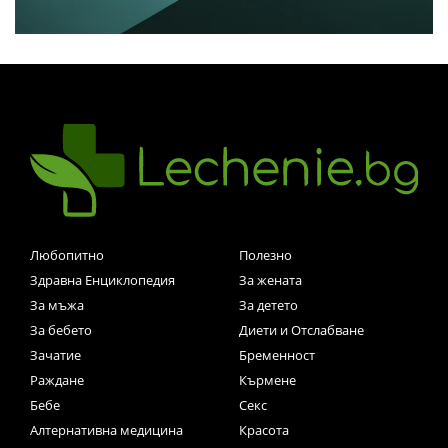
Любопитно
Полезно
Здравна Енциклопедия
За жената
За мъжа
За детето
За бебето
Диети и Отслабване
Зачатие
Бременност
Раждане
Кърмене
Бебе
Секс
Алтернативна медицина
Красота