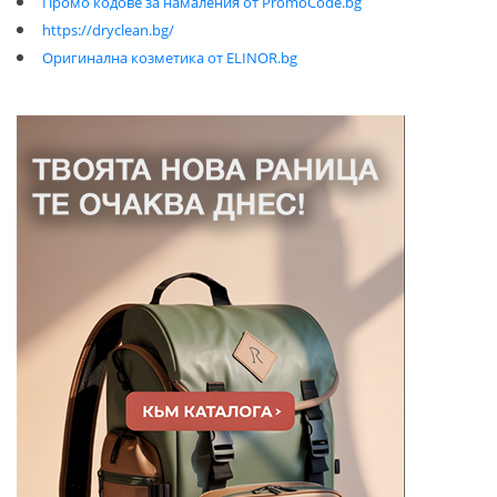
Промо кодове за намаления от PromoCode.bg
https://dryclean.bg/
Оригинална козметика от ELINOR.bg