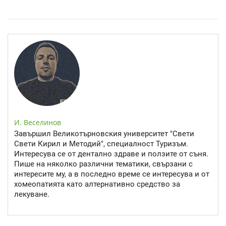
Спастичен колит: Как да разберем, че го имаме
И. Веселинов
Завършил Великотърновския университет "Свети
Свети Кирил и Методий", специалност Туризъм.
Интересува се от дентално здраве и ползите от съня.
Пише на няколко различни тематики, свързани с
интересите му, а в последно време се интересува и от
хомеопатията като алтернативно средство за
лекуване.