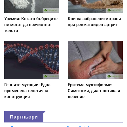
Уремия: Когато бъбреците
Кои са забранените храни
не могат да пречистват
при ревматоиден артрит
тялото
Генните мутации: Една
Еритема мултиформе:
променена генетична
Симптоми, диагностика и
конструкция
лечение
Партньори