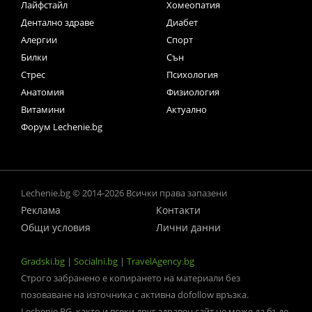
Лайфстайл
Хомеопатия
Дентално здраве
Диабет
Алергии
Спорт
Билки
Сън
Стрес
Психология
Анатомия
Физиология
Витамини
Актуално
Форум Lechenie.bg
Lechenie.bg © 2014-2026 Всички права запазени
Реклама
Контакти
Общи условия
Лични данни
Gradski.bg
|
Socialni.bg
|
TravelAgency.bg
Строго забранено е копирането на материали без
позоваване на източника с активна dofollow връзка.
Lechenie.BG, както и всеки друг здравен сайт не може да бъде