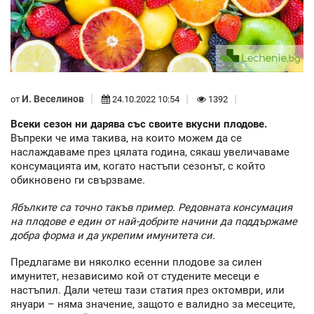
И. Веселинов
от
24.10.2022 10:54
1392
Всеки сезон ни дарява със своите вкусни плодове.
Въпреки че има такива, на които можем да се
наслаждаваме през цялата година, сякаш увеличаваме
консумацията им, когато настъпи сезонът, с който
обикновено ги свързваме.
Ябълките са точно такъв пример. Редовната консумация
на плодове е един от най-добрите начини да поддържаме
добра форма и да укрепим имунитета си.
Предлагаме ви няколко есенни плодове за силен
имунитет, независимо кой от студените месеци е
настъпил. Дали четеш тази статия през октомври, или
януари – няма значение, защото е валидно за месеците,