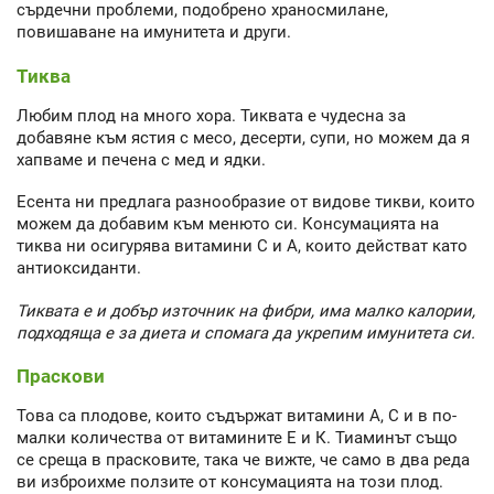
сърдечни проблеми, подобрено храносмилане,
повишаване на имунитета и други.
Тиква
Любим плод на много хора. Тиквата е чудесна за
добавяне към ястия с месо, десерти, супи, но можем да я
хапваме и печена с мед и ядки.
Есента ни предлага разнообразие от видове тикви, които
можем да добавим към менюто си. Консумацията на
тиква ни осигурява витамини С и А, които действат като
антиоксиданти.
Тиквата е и добър източник на фибри, има малко калории,
подходяща е за диета и спомага да укрепим имунитета си.
Праскови
Това са плодове, които съдържат витамини А, С и в по-
малки количества от витамините Е и К. Тиаминът също
се среща в прасковите, така че вижте, че само в два реда
ви изброихме ползите от консумацията на този плод.