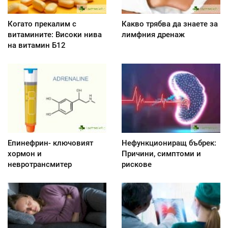
Когато прекалим с
Какво трябва да знаете за
витамините: Високи нива
лимфния дренаж
на витамин Б12
Епинефрин- ключовият
Нефункциониращ бъбрек:
хормон и
Причини, симптоми и
невротрансмитер
рискове