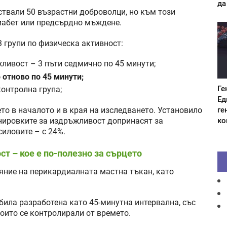
да
ствали 50 възрастни доброволци, но към този
иабет или предсърдно мъждене.
3 групи по физическа активност:
ливост – 3 пъти седмично по 45 минути;
 отново по 45 минути;
Ге
контролна група;
Ед
ге
то в началото и в края на изследването. Установило
ко
ренировките за издръжливост допринасят за
силовите – с 24%.
т – кое е по-полезно за сърцето
яние на перикардиалната мастна тъкан, като
била разработена като 45-минутна интервална, със
оито се контролирали от времето.