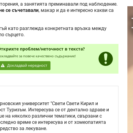
овторения, а занятията преминавали под наблюдение.
не се съчетавали
, макар и да е интересно какви са
 тъй като разглежда конкретната връзка между
ло сърцето.
Открихте проблем/неточност в текста?
окладвайте за повече качествено съдържание!
Докладвай нередност
новския университет "Свети Свети Кирил и
ст Туризъм. Интересува се от дентално здраве и
ше на няколко различни тематики, свързани с
последно време се интересува и от хомеопатията
редство за лекуване.