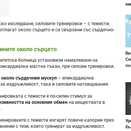
им
ко изследване, силовите тренировки – с тежести,
е отлагат около сърцето и са свързани със сърдечно-
ините около сърцето
Ви
Си
ситетска болница установили намаляване на
по
рикардиална мастна тъкан, при силови тренировки.
н
около сърдечния мускул
– епикардиална
за издръжливост, така и силовите натоварвания.
нировката с тежести е по-силен стимул за
нзивността на основния обмен
на веществата в
.
тренировките с тежести изгарят повече калории през
Ур
внение с тези, които тренират за издръжливост.
бъ