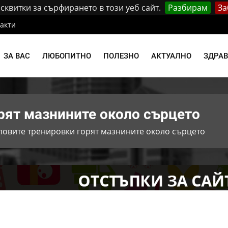
квитки за сърфирането в този уеб сайт.
Разбирам
За
акти
ЗА ВАС
ЛЮБОПИТНО
ПОЛЕЗНО
АКТУАЛНО
ЗДРА
рят мазнините около сърцето
ловите тренировки горят мазнините около сърцето