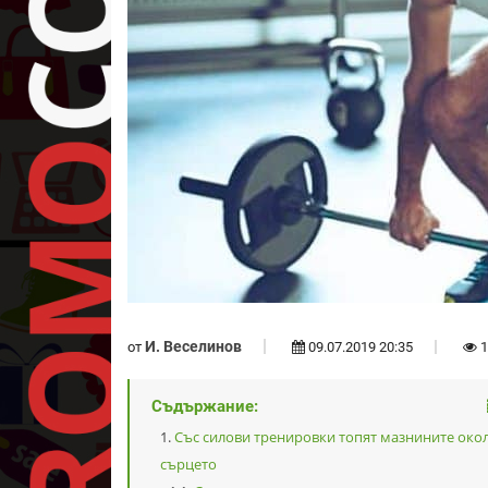
И. Веселинов
от
09.07.2019 20:35
1
Съдържание:
Със силови тренировки топят мазнините око
сърцето