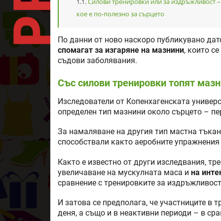
Силови тренировки или за издръжливост –
кое е по-полезно за сърцето
По данни от ново наскоро публикувано датс
спомагат за изгаряне на мазнини
, които с
съдови заболявания.
Със силови тренировки топят мазн
Изследователи от Копенхагенската универ
определен тип мазнини около сърцето – пе
За намаляване на другия тип мастна тъка
способствали както аеробните упражнения 
Както е известно от други изследвания, тре
увеличаване на мускулната маса и
на инте
сравнение с тренировките за издръжливост
И затова се предполага, че участниците в 
деня, а също и в неактивни периоди – в сра