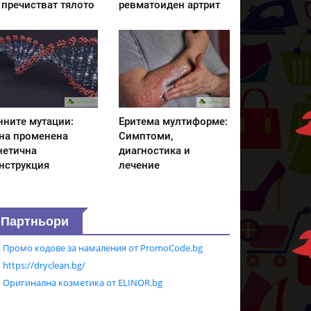
 пречистват тялото
ревматоиден артрит
нните мутации:
Еритема мултиформе:
на променена
Симптоми,
нетична
диагностика и
нструкция
лечение
Партньори
Промо кодове за намаления от PromoCode.bg
https://dryclean.bg/
Оригинална козметика от ELINOR.bg