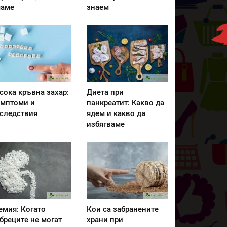
аме
знаем
сока кръвна захар:
Диета при
мптоми и
панкреатит: Kакво да
следствия
ядем и какво да
избягваме
емия: Когато
Кои са забранените
бреците не могат
храни при