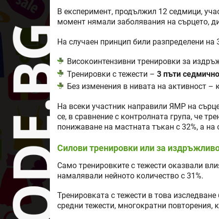
В експеримент, продължил 12 седмици, уча
момент нямали заболявания на сърцето, д
На случаен принцип били разпределени на 
Високоинтензивни тренировки за издръж
Тренировки с тежести –
3 пъти седмично
Без изменения в нивата на активност – 
На всеки участник направили ЯМР на сърце
се, в сравнение с контролната група, че т
понижаване на мастната тъкан с 32%, а на 
Силови тренировки или за издръжливос
Само тренировките с тежести оказвали вли
намалявали нейното количество с 31%.
Тренировката с тежести в това изследване 
средни тежести, многократни повторения, к