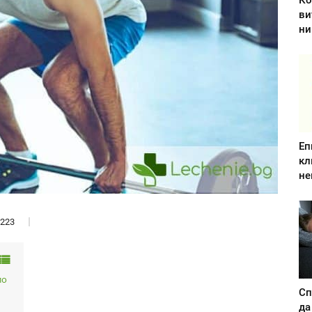
Ко
ви
ни
Еп
кл
не
223
ло
Сп
да