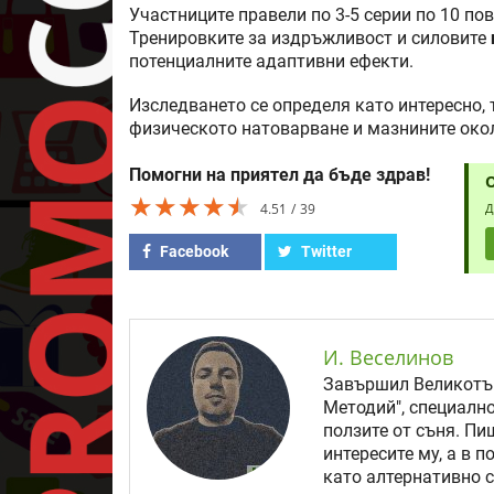
Участниците правели по 3-5 серии по 10 п
Тренировките за издръжливост и силовите
потенциалните адаптивни ефекти.
Изследването се определя като интересно,
физическото натоварване и мазнините око
Помогни на приятел да бъде здрав!
★★★★★
★★★★★
★★★★★
4.51
39
Д
Facebook
Twitter
И. Веселинов
Завършил Великотър
Методий", специално
ползите от съня. Пи
интересите му, а в 
като алтернативно с