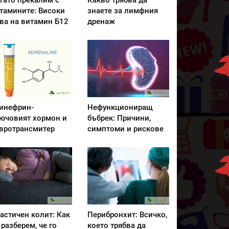
гато прекалим с
Какво трябва да
тамините: Високи
знаете за лимфния
ва на витамин Б12
дренаж
инефрин-
Нефункциониращ
ючовият хормон и
бъбрек: Причини,
вротрансмитер
симптоми и рискове
астичен колит: Как
Перибронхит: Всичко,
 разберем, че го
което трябва да