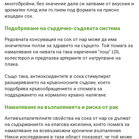
многобройни, без значение дали си хапваме от вкусния и
ароматен плод или го пием под формата на прясно
изцеден сок.
Подобряване на сърдечно-съдовата система
Редовната консумация на сок от нар може да има
значителни ползи за здравето на сърцето. Той помага за
намаляване на нивата на така наречения "лош" LDL
холестерол и предпазва артериите от натрупване на
плака.
Също така, антиоксидантите в сока стимулират
разширяването на кръвоносните съдове, което
подобрява кръвообращението и спомага за
поддържането на нормално кръвно налягане.
Намаляване на възпаленията и риска от рак
Антивъзпалителните свойства на сока от нар се дължат
на съдържанието на елагова киселина, която помага за
намаляване на всевъзможни хронични възпаления.
Някои изследвания в тази област показват, че той може