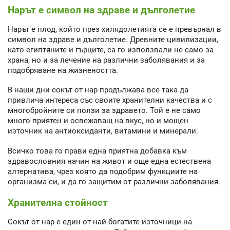
Нарът е символ на здраве и дълголетие
Нарът е плод, който през хилядолетията се е превърнал в
символ на здраве и дълголетие. Древните цивилизации,
като египтяните и гърците, са го използвали не само за
храна, но и за лечение на различни заболявания и за
подобряване на жизнеността.
В наши дни сокът от нар продължава все така да
привлича интереса със своите хранителни качества и с
многобройните си ползи за здравето. Той е не само
много приятен и освежаващ на вкус, но и мощен
източник на антиоксиданти, витамини и минерали.
Всичко това го прави една приятна добавка към
здравословния начин на живот и още една естествена
алтернатива, чрез която да подобрим функциите на
организма си, и да го защитим от различни заболявания.
Хранителна стойност
Сокът от нар е един от най-богатите източници на