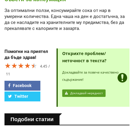
За оптимални ползи, консумирайте сока от нар в
умерени количества. Една чаша на ден е достатъчна, за
да се насладите на хранителните му предимства, без да
прекалявате с калориите и захарта.
Помогни на приятел
Открихте проблем/
да бъде здрав!
неточност в текста?
★★★★★
★★★★★
★★★★★
4.45
Докладвайте за повече качествено
11
съдържание!
Facebook
Докладвай нередност
Twitter
Подобни статии