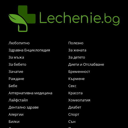
Любопитно
Полезно
Здравна Енциклопедия
За жената
За мъжа
За детето
За бебето
Диети и Отслабване
Зачатие
Бременност
Раждане
Кърмене
Бебе
Секс
Алтернативна медицина
Красота
Лайфстайл
Хомеопатия
Дентално здраве
Диабет
Алергии
Спорт
Билки
Сън