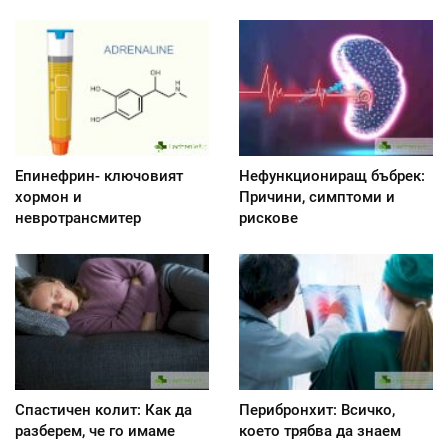
Епинефрин- ключовият
Нефункциониращ бъбрек:
хормон и
Причини, симптоми и
невротрансмитер
рискове
Спастичен колит: Как да
Перибронхит: Всичко,
разберем, че го имаме
което трябва да знаем