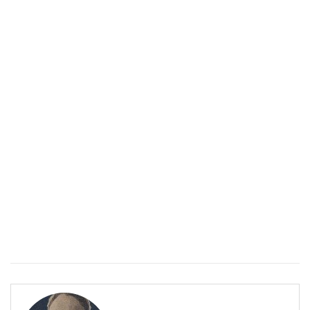
Епинефрин- ключовият хормон и невротрансмитер
ЗДРАВНА ЕНЦИКЛОПЕДИЯ
Епинефрин- ключовият хормон и невротрансмитер