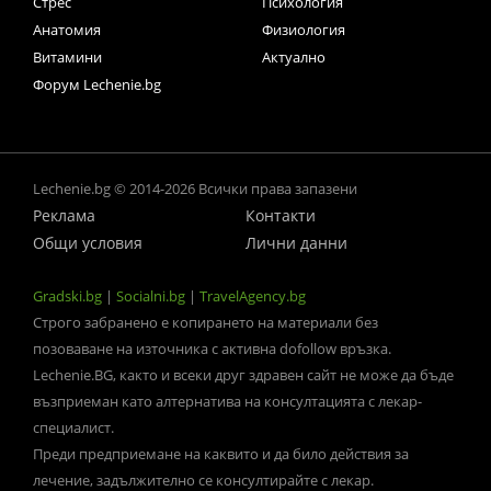
Стрес
Психология
Анатомия
Физиология
Витамини
Актуално
Форум Lechenie.bg
Lechenie.bg © 2014-2026 Всички права запазени
Реклама
Контакти
Общи условия
Лични данни
Gradski.bg
|
Socialni.bg
|
TravelAgency.bg
Строго забранено е копирането на материали без
позоваване на източника с активна dofollow връзка.
Lechenie.BG, както и всеки друг здравен сайт не може да бъде
възприеман като алтернатива на консултацията с лекар-
специалист.
Преди предприемане на каквито и да било действия за
лечение, задължително се консултирайте с лекар.