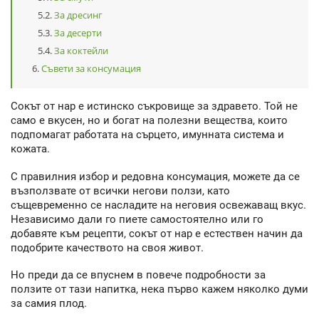
За дресинг
За десерти
За коктейли
Съвети за консумация
Сокът от нар е истинско съкровище за здравето. Той не
само е вкусен, но и богат на полезни вещества, които
подпомагат работата на сърцето, имунната система и
кожата.
С правилния избор и редовна консумация, можете да се
възползвате от всички негови ползи, като
същевременно се насладите на неговия освежаващ вкус.
Независимо дали го пиете самостоятелно или го
добавяте към рецепти, сокът от нар е естествен начин да
подобрите качеството на своя живот.
Но преди да се впуснем в повече подробности за
ползите от тази напитка, нека първо кажем няколко думи
за самия плод.