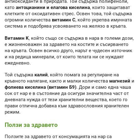
антиоксиданти в природата. Той съдържа полифеноли,
като
антоцианини и елагова киселина
, които защитават
клетките от оксидативен стрес. Освен това, той съдържа
огромни количества
витамин C
, който укрепва имунната
система и подобрява усвояването на желязо в кръвта.
Витамин K
, който също се съдържа в нара в големи дози,
е жизненоважен за здравето на костите и съсирването
на кръвта. Освен всичко друго, нарът е чудесен източник
и на редица минерали, от които телата ни се нуждаят
ежедневно.
Той съдържа
калий
, който помага за регулиране на
кръвното налягане, както и малки количества
магнезий
и
фолиева киселина (витамин Б9)
. Дори и само една чаша
сок от нар е в състояние да осигури значителна част от
дневната нужда от тези хранителни вещества, което го
прави отлична добавка към здравословния хранителен
режим.
Ползи за здравето
Ползите за здравето от консумацията на нар са