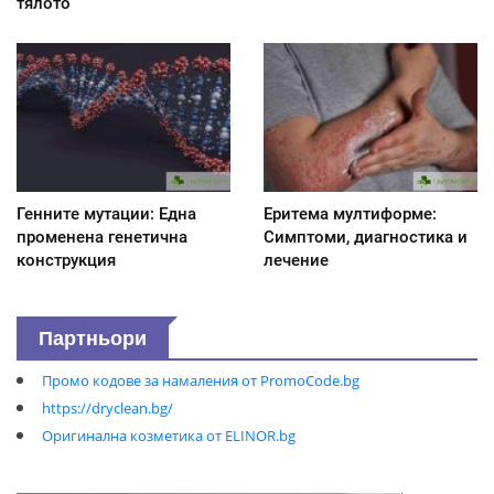
тялото
Генните мутации: Една
Еритема мултиформе:
променена генетична
Симптоми, диагностика и
конструкция
лечение
Партньори
Промо кодове за намаления от PromoCode.bg
https://dryclean.bg/
Оригинална козметика от ELINOR.bg