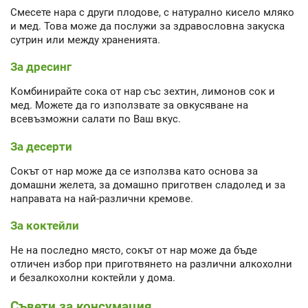
Смесете нара с други плодове, с натурално кисело мляко
и мед. Това може да послужи за здравословна закуска
сутрин или между храненията.
За дресинг
Комбинирайте сока от нар със зехтин, лимонов сок и
мед. Можете да го използвате за овкусяване на
всевъзможни салати по Ваш вкус.
За десерти
Сокът от нар може да се използва като основа за
домашни желета, за домашно приготвен сладолед и за
направата на най-различни кремове.
За коктейли
Не на последно място, сокът от нар може да бъде
отличен избор при приготвянето на различни алкохолни
и безалкохолни коктейли у дома.
Съвети за консумация