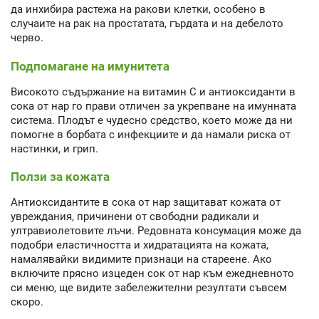
да инхибира растежа на ракови клетки, особено в
случаите на рак на простатата, гърдата и на дебелото
черво.
Подпомагане на имунитета
Високото съдържание на витамин C и антиоксиданти в
сока от нар го прави отличен за укрепване на имунната
система. Плодът е чудесно средство, което може да ни
помогне в борбата с инфекциите и да намали риска от
настинки, и грип.
Ползи за кожата
Антиоксидантите в сока от нар защитават кожата от
увреждания, причинени от свободни радикали и
ултравиолетовите лъчи. Редовната консумация може да
подобри еластичността и хидратацията на кожата,
намалявайки видимите признаци на стареене. Ако
включите прясно изцеден сок от нар към ежедневното
си меню, ще видите забележителни резултати съвсем
скоро.