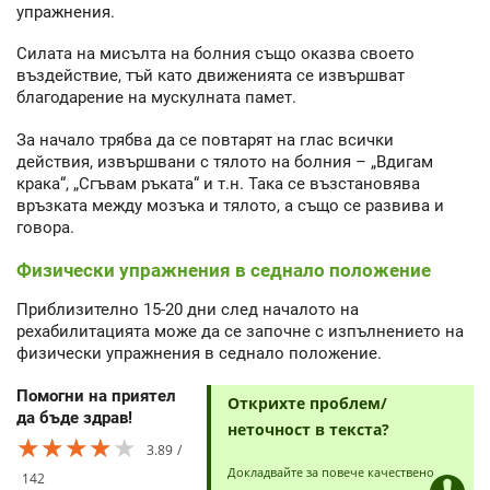
упражнения.
Силата на мисълта на болния също оказва своето
въздействие, тъй като движенията се извършват
благодарение на мускулната памет.
За начало трябва да се повтарят на глас всички
действия, извършвани с тялото на болния – „Вдигам
крака“, „Сгъвам ръката“ и т.н. Така се възстановява
връзката между мозъка и тялото, а също се развива и
говора.
Физически упражнения в седнало положение
Приблизително 15-20 дни след началото на
рехабилитацията може да се започне с изпълнението на
физически упражнения в седнало положение.
Помогни на приятел
Открихте проблем/
да бъде здрав!
неточност в текста?
★★★★★
★★★★★
★★★★★
3.89
Докладвайте за повече качествено
142