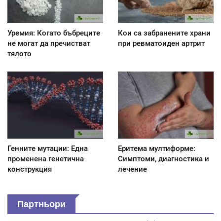
Уремия: Когато бъбреците
Кои са забранените храни
не могат да пречистват
при ревматоиден артрит
тялото
Генните мутации: Една
Еритема мултиформе:
променена генетична
Симптоми, диагностика и
конструкция
лечение
Партньори