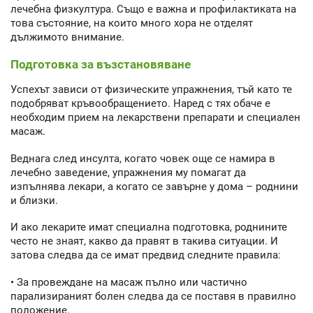
лечебна физкултура. Също е важна и профилактиката на
това състояние, на които много хора не отделят
дължимото внимание.
Подготовка за възстановяване
Успехът зависи от физическите упражнения, тъй като те
подобряват кръвообращението. Наред с тях обаче е
необходим прием на лекарствени препарати и специален
масаж.
Веднага след инсулта, когато човек още се намира в
лечебно заведение, упражнения му помагат да
изпълнява лекари, а когато се завърне у дома – роднини
и близки.
И ако лекарите имат специална подготовка, роднините
често не знаят, какво да правят в такива ситуации. И
затова следва да се имат предвид следните правила:
• За провеждане на масаж пълно или частично
парализираният болен следва да се поставя в правилно
положение.