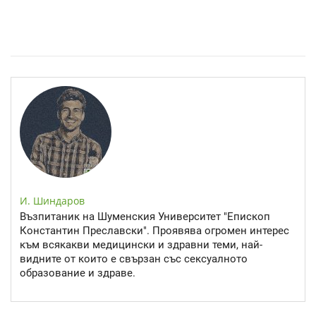
Спастичен колит: Как да разберем, че го имаме
И. Шиндаров
Възпитаник на Шуменския Университет "Епископ
Константин Преславски". Проявява огромен интерес
към всякакви медицински и здравни теми, най-
видните от които е свързан със сексуалното
образование и здраве.