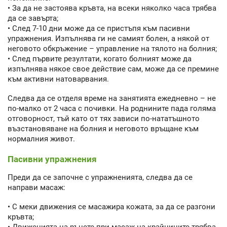
• За да не застоява кръвта, на всеки няколко часа трябва
да се завърта;
• След 7-10 дни може да се пристъпя към пасивни
упражнения. Изпълнява ги не самият болен, а някой от
неговото обкръжение – управление на тялото на болния;
• След първите резултати, когато болният може да
изпълнява някое свое действие сам, може да се премине
към активни натоварвания.
Следва да се отделя време на занятията ежедневно – не
по-малко от 2 часа с почивки. На роднините пада голяма
отговорност, тъй като от тях зависи по-нататъшното
възстановяване на болния и неговото връщане към
нормалния живот.
Пасивни упражнения
Преди да се започне с упражненията, следва да се
направи масаж:
• С меки движения се масажира кожата, за да се разгони
кръвта;