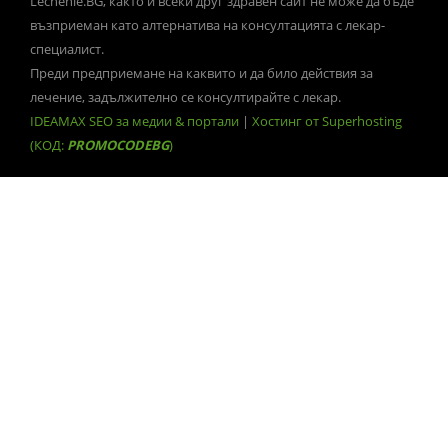
Lechenie.BG, както и всеки друг здравен сайт не може да бъде
възприеман като алтернатива на консултацията с лекар-
специалист.
Преди предприемане на каквито и да било действия за
лечение, задължително се консултирайте с лекар.
IDEAMAX SEO за медии & портали
|
Хостинг от Superhosting
(КОД:
PROMOCODEBG
)