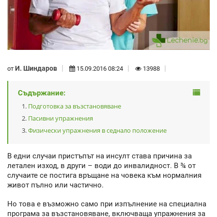
И. Шиндаров
от
15.09.2016 08:24
13988
Съдържание:
Подготовка за възстановяване
Пасивни упражнения
Физически упражнения в седнало положение
В едни случаи пристъпът на инсулт става причина за
летален изход, в други – води до инвалидност. В ¾ от
случаите се постига връщане на човека към нормалния
живот пълно или частично.
Но това е възможно само при изпълнение на специална
програма за възстановяване, включваща упражнения за