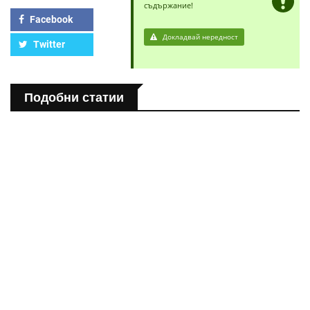
съдържание!
Facebook
Докладвай нередност
Twitter
Подобни статии
ПОЛЕЗНО
Спастичен колит: Как да разберем, че го имаме