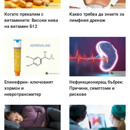
Когато прекалим с
Какво трябва да знаете за
витамините: Високи нива
лимфния дренаж
на витамин Б12
Епинефрин- ключовият
Нефункциониращ бъбрек:
хормон и
Причини, симптоми и
невротрансмитер
рискове