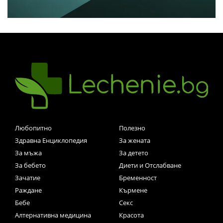
Любопитно
Полезно
Здравна Енциклопедия
За жената
За мъжа
За детето
За бебето
Диети и Отслабване
Зачатие
Бременност
Раждане
Кърмене
Бебе
Секс
Алтернативна медицина
Красота