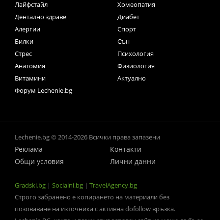
Лайфстайл
Хомеопатия
Дентално здраве
Диабет
Алергии
Спорт
Билки
Сън
Стрес
Психология
Анатомия
Физиология
Витамини
Актуално
Форум Lechenie.bg
Lechenie.bg © 2014-2026 Всички права запазени
Реклама
Контакти
Общи условия
Лични данни
Gradski.bg
|
Socialni.bg
|
TravelAgency.bg
Строго забранено е копирането на материали без
позоваване на източника с активна dofollow връзка.